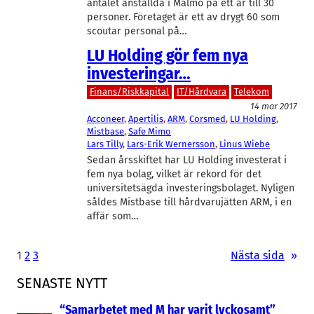
antalet anställda i Malmö på ett år till 30
personer. Företaget är ett av drygt 60 som
scoutar personal på…
LU Holding gör fem nya
investeringar…
Finans/Riskkapital
IT/Hårdvara
Telekom
14 mar 2017
Acconeer
, 
Apertilis
, 
ARM
, 
Corsmed
, 
LU Holding
, 
Mistbase
, 
Safe Mimo
Lars Tilly
, 
Lars-Erik Wernersson
, 
Linus Wiebe
Sedan årsskiftet har LU Holding investerat i
fem nya bolag, vilket är rekord för det
universitetsägda investeringsbolaget. Nyligen
såldes Mistbase till hårdvarujätten ARM, i en
affär som…
1
2
3
Nästa sida
»
SENASTE NYTT
“Samarbetet med M har varit lyckosamt”