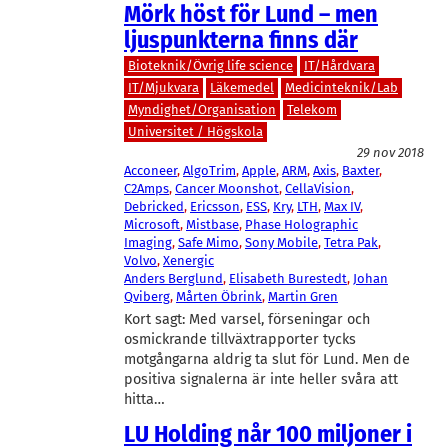
Mörk höst för Lund – men
ljuspunkterna finns där
Bioteknik/Övrig life science
IT/Hårdvara
IT/Mjukvara
Läkemedel
Medicinteknik/Lab
Myndighet/Organisation
Telekom
Universitet / Högskola
29 nov 2018
Acconeer
, 
AlgoTrim
, 
Apple
, 
ARM
, 
Axis
, 
Baxter
, 
C2Amps
, 
Cancer Moonshot
, 
CellaVision
, 
Debricked
, 
Ericsson
, 
ESS
, 
Kry
, 
LTH
, 
Max IV
, 
Microsoft
, 
Mistbase
, 
Phase Holographic
Imaging
, 
Safe Mimo
, 
Sony Mobile
, 
Tetra Pak
, 
Volvo
, 
Xenergic
Anders Berglund
, 
Elisabeth Burestedt
, 
Johan
Qviberg
, 
Mårten Öbrink
, 
Martin Gren
Kort sagt: Med varsel, förseningar och
osmickrande tillväxtrapporter tycks
motgångarna aldrig ta slut för Lund. Men de
positiva signalerna är inte heller svåra att
hitta…
LU Holding når 100 miljoner i