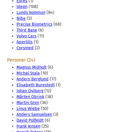
Eures
(1)
Ideon
(108)
Lunds kommun
(84)
Nibe
(3)
Precise Biometrics
(68)
Third Base
(6)
Volvo Cars
(11)
Apertilis
(1)
Corsmed
(2)
Personer (24)
Magnus Midholt
(6)
Michal Stala
(10)
Anders Berglund
(17)
Elisabeth Burestedt
(1)
Johan Qviberg
(12)
Mårten Öbrink
(38)
Martin Gren
(36)
Linus Wiebe
(50)
Anders Samuelsen
(3)
David Polfeldt
(6)
Frank Jensen
(25)