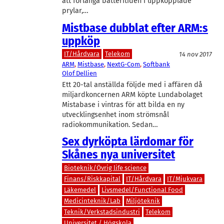
att förlänga batteritiden i uppkopplade
prylar,…
Mistbase dubblat efter ARM:s
uppköp
IT/Hårdvara
Telekom
14 nov 2017
ARM
, 
Mistbase
, 
NextG-Com
, 
Softbank
Olof Dellien
Ett 20-tal anställda följde med i affären då
miljardkoncernen ARM köpte Lundabolaget
Mistabase i vintras för att bilda en ny
utvecklingsenhet inom strömsnål
radiokommunikation. Sedan…
Sex dyrköpta lärdomar för
Skånes nya universitet
Bioteknik/Övrig life science
Finans/Riskkapital
IT/Hårdvara
IT/Mjukvara
Läkemedel
Livsmedel/Functional Food
Medicinteknik/Lab
Miljöteknik
Teknik/Verkstadsindustri
Telekom
Universitet / Högskola