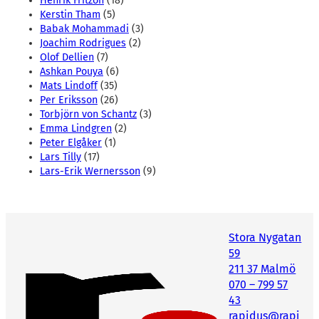
Henrik Fritzon
(18)
Kerstin Tham
(5)
Babak Mohammadi
(3)
Joachim Rodrigues
(2)
Olof Dellien
(7)
Ashkan Pouya
(6)
Mats Lindoff
(35)
Per Eriksson
(26)
Torbjörn von Schantz
(3)
Emma Lindgren
(2)
Peter Elgåker
(1)
Lars Tilly
(17)
Lars-Erik Wernersson
(9)
Stora Nygatan
59
211 37 Malmö
070 – 799 57
43
rapidus@rapi