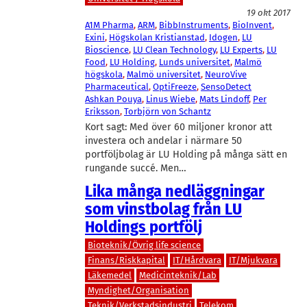
19 okt 2017
A1M Pharma
, 
ARM
, 
BibbInstruments
, 
BioInvent
, 
Exini
, 
Högskolan Kristianstad
, 
Idogen
, 
LU
Bioscience
, 
LU Clean Technology
, 
LU Experts
, 
LU
Food
, 
LU Holding
, 
Lunds universitet
, 
Malmö
högskola
, 
Malmö universitet
, 
NeuroVive
Pharmaceutical
, 
OptiFreeze
, 
SensoDetect
Ashkan Pouya
, 
Linus Wiebe
, 
Mats Lindoff
, 
Per
Eriksson
, 
Torbjörn von Schantz
Kort sagt: Med över 60 miljoner kronor att
investera och andelar i närmare 50
portföljbolag är LU Holding på många sätt en
rungande succé. Men…
Lika många nedläggningar
som vinstbolag från LU
Holdings portfölj
Bioteknik/Övrig life science
Finans/Riskkapital
IT/Hårdvara
IT/Mjukvara
Läkemedel
Medicinteknik/Lab
Myndighet/Organisation
Teknik/Verkstadsindustri
Telekom