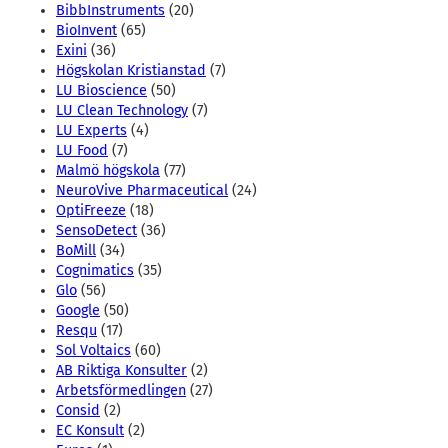
BibbInstruments
(20)
BioInvent
(65)
Exini
(36)
Högskolan Kristianstad
(7)
LU Bioscience
(50)
LU Clean Technology
(7)
LU Experts
(4)
LU Food
(7)
Malmö högskola
(77)
NeuroVive Pharmaceutical
(24)
OptiFreeze
(18)
SensoDetect
(36)
BoMill
(34)
Cognimatics
(35)
Glo
(56)
Google
(50)
Resqu
(17)
Sol Voltaics
(60)
AB Riktiga Konsulter
(2)
Arbetsförmedlingen
(27)
Consid
(2)
EC Konsult
(2)