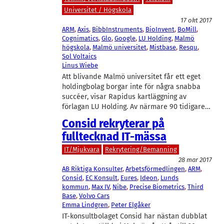
Universitet / Högskola
17 okt 2017
ARM
, 
Axis
, 
BibbInstruments
, 
BioInvent
, 
BoMill
, 
Cognimatics
, 
Glo
, 
Google
, 
LU Holding
, 
Malmö
högskola
, 
Malmö universitet
, 
Mistbase
, 
Resqu
, 
Sol Voltaics
Linus Wiebe
Att blivande Malmö universitet får ett eget
holdingbolag borgar inte för några snabba
succéer, visar Rapidus kartläggning av
förlagan LU Holding. Av närmare 90 tidigare…
Consid rekryterar på
fulltecknad IT-mässa
IT/Mjukvara
Rekrytering/Bemanning
28 mar 2017
AB Riktiga Konsulter
, 
Arbetsförmedlingen
, 
ARM
, 
Consid
, 
EC Konsult
, 
Eures
, 
Ideon
, 
Lunds
kommun
, 
Max IV
, 
Nibe
, 
Precise Biometrics
, 
Third
Base
, 
Volvo Cars
Emma Lindgren
, 
Peter Elgåker
IT-konsultbolaget Consid har nästan dubblat