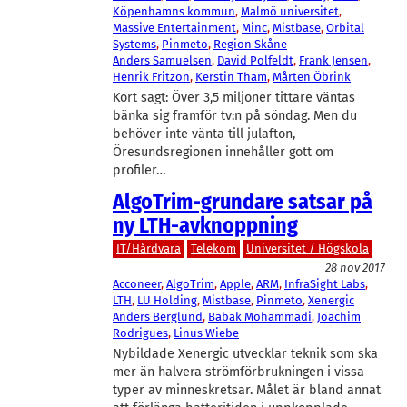
Köpenhamns kommun
, 
Malmö universitet
, 
Massive Entertainment
, 
Minc
, 
Mistbase
, 
Orbital
Systems
, 
Pinmeto
, 
Region Skåne
Anders Samuelsen
, 
David Polfeldt
, 
Frank Jensen
, 
Henrik Fritzon
, 
Kerstin Tham
, 
Mårten Öbrink
Kort sagt: Över 3,5 miljoner tittare väntas
bänka sig framför tv:n på söndag. Men du
behöver inte vänta till julafton,
Öresundsregionen innehåller gott om
profiler…
AlgoTrim-grundare satsar på
ny LTH-avknoppning
IT/Hårdvara
Telekom
Universitet / Högskola
28 nov 2017
Acconeer
, 
AlgoTrim
, 
Apple
, 
ARM
, 
InfraSight Labs
, 
LTH
, 
LU Holding
, 
Mistbase
, 
Pinmeto
, 
Xenergic
Anders Berglund
, 
Babak Mohammadi
, 
Joachim
Rodrigues
, 
Linus Wiebe
Nybildade Xenergic utvecklar teknik som ska
mer än halvera strömförbrukningen i vissa
typer av minneskretsar. Målet är bland annat