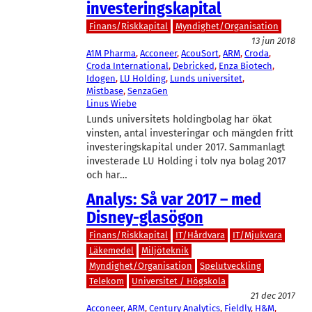
investeringskapital
Finans/Riskkapital
Myndighet/Organisation
13 jun 2018
A1M Pharma
, 
Acconeer
, 
AcouSort
, 
ARM
, 
Croda
, 
Croda International
, 
Debricked
, 
Enza Biotech
, 
Idogen
, 
LU Holding
, 
Lunds universitet
, 
Mistbase
, 
SenzaGen
Linus Wiebe
Lunds universitets holdingbolag har ökat
vinsten, antal investeringar och mängden fritt
investeringskapital under 2017. Sammanlagt
investerade LU Holding i tolv nya bolag 2017
och har…
Analys: Så var 2017 – med
Disney-glasögon
Finans/Riskkapital
IT/Hårdvara
IT/Mjukvara
Läkemedel
Miljöteknik
Myndighet/Organisation
Spelutveckling
Telekom
Universitet / Högskola
21 dec 2017
Acconeer
, 
ARM
, 
Century Analytics
, 
Fieldly
, 
H&M
, 