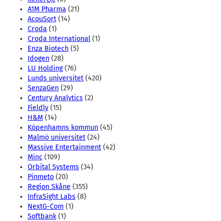
A1M Pharma
(21)
AcouSort
(14)
Croda
(1)
Croda International
(1)
Enza Biotech
(5)
Idogen
(28)
LU Holding
(76)
Lunds universitet
(420)
SenzaGen
(29)
Century Analytics
(2)
Fieldly
(15)
H&M
(14)
Köpenhamns kommun
(45)
Malmö universitet
(24)
Massive Entertainment
(42)
Minc
(109)
Orbital Systems
(34)
Pinmeto
(20)
Region Skåne
(355)
InfraSight Labs
(8)
NextG-Com
(1)
Softbank
(1)