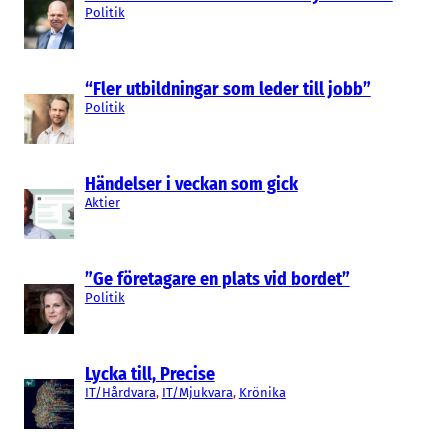
Politik
“Fler utbildningar som leder till jobb”
Politik
Händelser i veckan som gick
Aktier
”Ge företagare en plats vid bordet”
Politik
Lycka till, Precise
IT/Hårdvara
, 
IT/Mjukvara
, 
Krönika