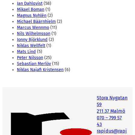
Jan Dahlqvist
(58)
Mikael Boman
(1)
Magnus Nyhlén
(2)
Michael Bäärnhielm
(2)
Marcus Wennmo
(11)
Nils Wilhelmsson
(1)
Jonny Björklund
(2)
Niklas Wellfelt
(1)
Mats Lind
(5)
Peter Nilsson
(25)
Sebastian Merlöv
(15)
Niklas Najafi Kristensen
(6)
Stora Nygatan
59
211 37 Malmö
070 – 799 57
43
rapidus@rapi