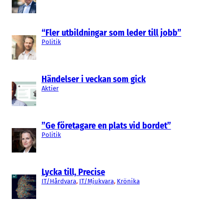
“Fler utbildningar som leder till jobb”
Politik
Händelser i veckan som gick
Aktier
”Ge företagare en plats vid bordet”
Politik
Lycka till, Precise
IT/Hårdvara
, 
IT/Mjukvara
, 
Krönika