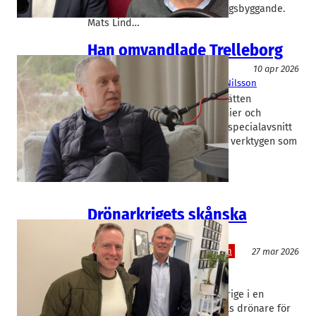
investeringspsykologi och bolagsbyggande.
Mats Lind…
Han omvandlade Trelleborg
Lejonkulan
10 apr 2026
Trelleborg
Jan Dahlqvist
, 
Peter Nilsson
Peter Nilsson har lett industrijätten
Trelleborg i mer än två decennier och
transformerat koncernen. I ett specialavsnitt
av Lejonkulan berättar han om verktygen som
gjort…
Drönarkrigets skånska
utmanare
Försvar och säkerhet
Lejonkulan
27 mar 2026
Sweden Dynamics
Jan Dahlqvist
, 
Sebastian Merlöv
Enligt Försvarsmakten kan Sverige i en
krigssituation behöva miljontals drönare för