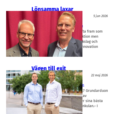
Lönsamma laxar
Lejonkulan
5 jun 2026
N P Innovation
Jan Dahlqvist
, 
Michael Bäärnhielm
Landbaserad fiskodling lyfts ofta fram som
framtidens hållbara matproduktion men
utvecklingen har kantats av bakslag och
konkurser. Malmöbolaget N P Innovation
växer dock med stark…
Vägen till exit
Lejonkulan
22 maj 2026
Eletive
, 
Lejonkulan
Marcus Wennmo
, 
Nils Wilhelmsson
Hur uppnår man en lyckad exit? Grundarduon
bakom Eletive, som förvärvats av
riskkapitaljätten Accell-KKR, ger sina bästa
tips i ett specialavsnitt av Lejonkulan.– I
dialoger…