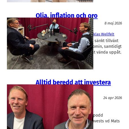
Olja, inflation och oro
Lejonkulan
8 maj 2026
Ålandsbanken
, 
Lejonkulan
Jan Dahlqvist
, 
Jonny Björklund
, 
Niklas Wellfelt
Kriget i Iran har ökat risken för sänkt tillväxt
och höjd inflation i världsekonomin, samtidigt
som aktiemarknaden har börjat vända uppåt.
– Konflikten har brutit…
Alltid beredd att investera
mer
Lejonkulan
Podd
24 apr 2026
Lejonkulan
, 
Polynom Invest
Jan Dahlqvist
, 
Mats Lind
I det nya avsnittet av Rapidus podd
Lejonkulan möter vi Polynom Invests vd Mats
Lind för ett samtal om risk,