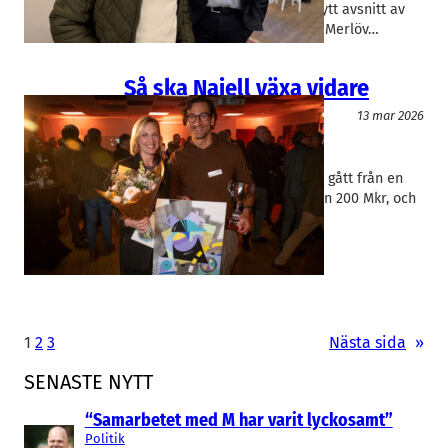
att skydda sina gränser. I ett nytt avsnitt av
Lejonkulan möter vi Sebastian Merlöv…
Så ska Najell växa vidare
Lejonkulan
13 mar 2026
Najell
Niklas Najafi Kristensen
PODD: Najell är uppstickaren i
babybranschen som på fem år gått från en
omsättning på 10 Mkr till nästan 200 Mkr, och
med bra lönsamhet.…
1
2
3
Nästa sida
»
SENASTE NYTT
“Samarbetet med M har varit lyckosamt”
Politik