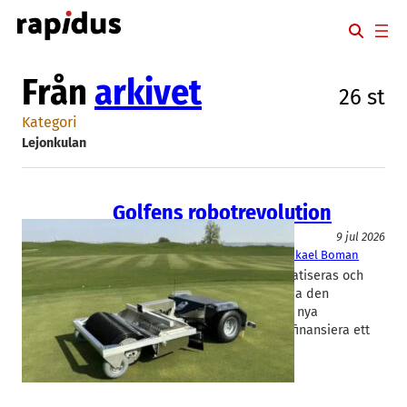
Hoppa
till
innehåll
Från
arkivet
26 st
Kategori
Lejonkulan
Golfens robotrevolution
Lejonkulan
9 jul 2026
Relox Robotics
Jan Dahlqvist
, 
Mikael Boman
Golfbanor världen över automatiseras och
svenska Relox Robotics vill leda den
utvecklingen. Nu söker bolaget nya
investerare och 45 Mkr för att finansiera ett
internationellt…