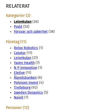
RELATERAT
Kategorier (3)
Lejonkulan
(26)
Podd
(53)
Försvar och säkerhet
(38)
Företag (11)
Relox Robotics
(1)
Catator
(11)
Lejonkulan
(27)
Yazen Health
(7)
N P Innovation
(1)
Eletive
(11)
Ålandsbanken
(6)
Polynom Invest
(4)
Trelleborg
(92)
Sweden Dynamics
(5)
Najell
(7)
Personer (12)