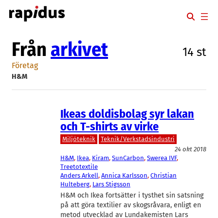
Hoppa
till
innehåll
Från
arkivet
14 st
Företag
H&M
Ikeas doldisbolag syr lakan
och T-shirts av virke
Miljöteknik
Teknik/Verkstadsindustri
24 okt 2018
H&M
, 
Ikea
, 
Kiram
, 
SunCarbon
, 
Swerea IVF
, 
Treetotextile
Anders Arkell
, 
Annica Karlsson
, 
Christian
Hulteberg
, 
Lars Stigsson
H&M och Ikea fortsätter i tysthet sin satsning
på att göra textilier av skogsråvara, enligt en
metod utvecklad av Lundakemisten Lars