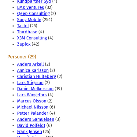
Kundpartner Syd
(1)
LMK Ventures
(32)
Qeep Consulting
(2)
Sony Mobile
(254)
Tactel
(25)
Thirdbase
(4)
X3M Consulting
(4)
Zaplox
(42)
Personer (29)
Anders Arkell
(2)
Annica Karlsson
(2)
Christian Hulteberg
(2)
Lars Stigsson
(2)
Daniel Melkersson
(19)
Lars Wingefors
(4)
Marcus Olsson
(2)
Michael Nilsson
(6)
Petter Palander
(4)
Anders Samuelsen
(3)
David Polfeldt
(6)
Frank Jensen
(25)