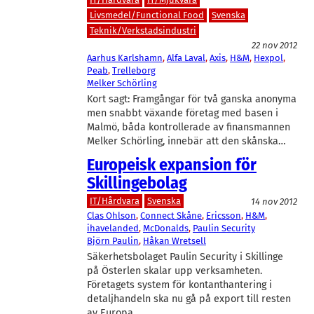
Livsmedel/Functional Food
Svenska
Teknik/Verkstadsindustri
22 nov 2012
Aarhus Karlshamn
, 
Alfa Laval
, 
Axis
, 
H&M
, 
Hexpol
, 
Peab
, 
Trelleborg
Melker Schörling
Kort sagt: Framgångar för två ganska anonyma
men snabbt växande företag med basen i
Malmö, båda kontrollerade av finansmannen
Melker Schörling, innebär att den skånska…
Europeisk expansion för
Skillingebolag
IT/Hårdvara
Svenska
14 nov 2012
Clas Ohlson
, 
Connect Skåne
, 
Ericsson
, 
H&M
, 
ihavelanded
, 
McDonalds
, 
Paulin Security
Björn Paulin
, 
Håkan Wretsell
Säkerhetsbolaget Paulin Security i Skillinge
på Österlen skalar upp verksamheten.
Företagets system för kontanthantering i
detaljhandeln ska nu gå på export till resten
av Europa.…