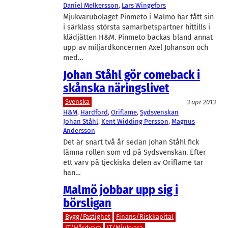
Daniel Melkersson
, 
Lars Wingefors
Mjukvarubolaget Pinmeto i Malmö har fått sin
i särklass största samarbetspartner hittills i
klädjätten H&M. Pinmeto backas bland annat
upp av miljardkoncernen Axel Johanson och
med…
Johan Ståhl gör comeback i
skånska näringslivet
Svenska
3 apr 2013
H&M
, 
Hardford
, 
Oriflame
, 
Sydsvenskan
Johan Ståhl
, 
Kent Widding Persson
, 
Magnus
Andersson
Det är snart två år sedan Johan Ståhl fick
lämna rollen som vd på Sydsvenskan. Efter
ett varv på tjeckiska delen av Oriflame tar
han…
Malmö jobbar upp sig i
börsligan
Bygg/Fastighet
Finans/Riskkapital
IT/Hårdvara
IT/Mjukvara