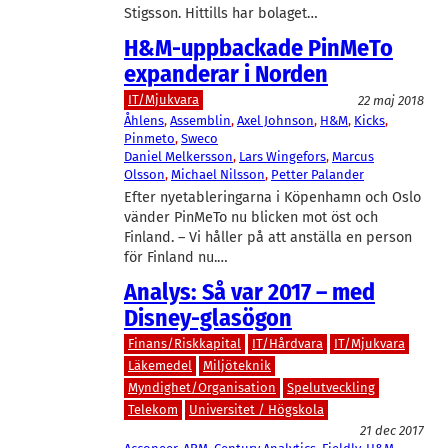
Stigsson. Hittills har bolaget…
H&M-uppbackade PinMeTo
expanderar i Norden
IT/Mjukvara
22 maj 2018
Åhlens
, 
Assemblin
, 
Axel Johnson
, 
H&M
, 
Kicks
, 
Pinmeto
, 
Sweco
Daniel Melkersson
, 
Lars Wingefors
, 
Marcus
Olsson
, 
Michael Nilsson
, 
Petter Palander
Efter nyetableringarna i Köpenhamn och Oslo
vänder PinMeTo nu blicken mot öst och
Finland. – Vi håller på att anställa en person
för Finland nu.…
Analys: Så var 2017 – med
Disney-glasögon
Finans/Riskkapital
IT/Hårdvara
IT/Mjukvara
Läkemedel
Miljöteknik
Myndighet/Organisation
Spelutveckling
Telekom
Universitet / Högskola
21 dec 2017