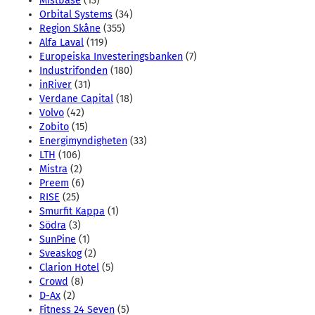
Mistbase
(13)
Orbital Systems
(34)
Region Skåne
(355)
Alfa Laval
(119)
Europeiska Investeringsbanken
(7)
Industrifonden
(180)
inRiver
(31)
Verdane Capital
(18)
Volvo
(42)
Zobito
(15)
Energimyndigheten
(33)
LTH
(106)
Mistra
(2)
Preem
(6)
RISE
(25)
Smurfit Kappa
(1)
Södra
(3)
SunPine
(1)
Sveaskog
(2)
Clarion Hotel
(5)
Crowd
(8)
D-Ax
(2)
Fitness 24 Seven
(5)