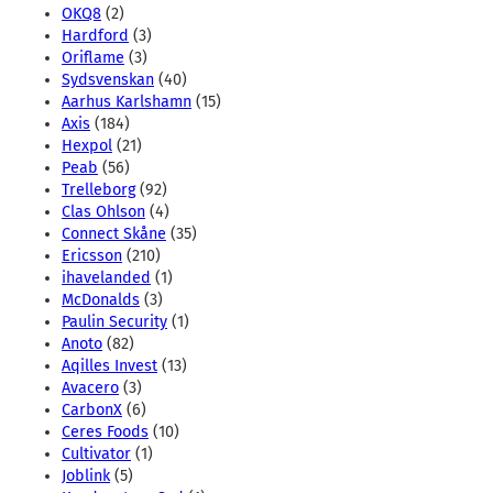
OKQ8
(2)
Hardford
(3)
Oriflame
(3)
Sydsvenskan
(40)
Aarhus Karlshamn
(15)
Axis
(184)
Hexpol
(21)
Peab
(56)
Trelleborg
(92)
Clas Ohlson
(4)
Connect Skåne
(35)
Ericsson
(210)
ihavelanded
(1)
McDonalds
(3)
Paulin Security
(1)
Anoto
(82)
Aqilles Invest
(13)
Avacero
(3)
CarbonX
(6)
Ceres Foods
(10)
Cultivator
(1)
Joblink
(5)