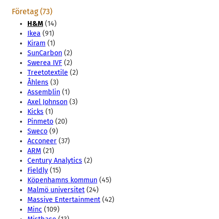
Företag (73)
H&M
(14)
Ikea
(91)
Kiram
(1)
SunCarbon
(2)
Swerea IVF
(2)
Treetotextile
(2)
Åhlens
(3)
Assemblin
(1)
Axel Johnson
(3)
Kicks
(1)
Pinmeto
(20)
Sweco
(9)
Acconeer
(37)
ARM
(21)
Century Analytics
(2)
Fieldly
(15)
Köpenhamns kommun
(45)
Malmö universitet
(24)
Massive Entertainment
(42)
Minc
(109)