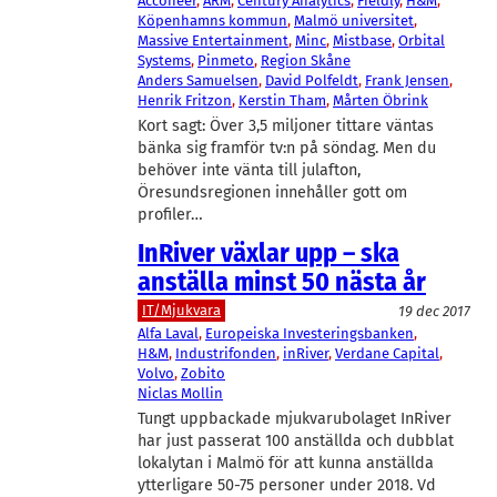
Acconeer
, 
ARM
, 
Century Analytics
, 
Fieldly
, 
H&M
, 
Köpenhamns kommun
, 
Malmö universitet
, 
Massive Entertainment
, 
Minc
, 
Mistbase
, 
Orbital
Systems
, 
Pinmeto
, 
Region Skåne
Anders Samuelsen
, 
David Polfeldt
, 
Frank Jensen
, 
Henrik Fritzon
, 
Kerstin Tham
, 
Mårten Öbrink
Kort sagt: Över 3,5 miljoner tittare väntas
bänka sig framför tv:n på söndag. Men du
behöver inte vänta till julafton,
Öresundsregionen innehåller gott om
profiler…
InRiver växlar upp – ska
anställa minst 50 nästa år
IT/Mjukvara
19 dec 2017
Alfa Laval
, 
Europeiska Investeringsbanken
, 
H&M
, 
Industrifonden
, 
inRiver
, 
Verdane Capital
, 
Volvo
, 
Zobito
Niclas Mollin
Tungt uppbackade mjukvarubolaget InRiver
har just passerat 100 anställda och dubblat
lokalytan i Malmö för att kunna anställda
ytterligare 50-75 personer under 2018. Vd