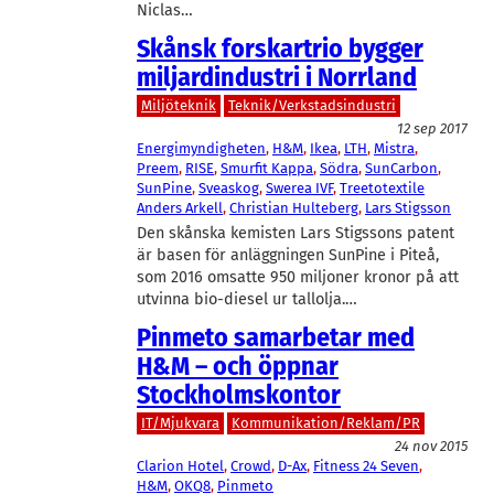
Niclas…
Skånsk forskartrio bygger
miljardindustri i Norrland
Miljöteknik
Teknik/Verkstadsindustri
12 sep 2017
Energimyndigheten
, 
H&M
, 
Ikea
, 
LTH
, 
Mistra
, 
Preem
, 
RISE
, 
Smurfit Kappa
, 
Södra
, 
SunCarbon
, 
SunPine
, 
Sveaskog
, 
Swerea IVF
, 
Treetotextile
Anders Arkell
, 
Christian Hulteberg
, 
Lars Stigsson
Den skånska kemisten Lars Stigssons patent
är basen för anläggningen SunPine i Piteå,
som 2016 omsatte 950 miljoner kronor på att
utvinna bio-diesel ur tallolja.…
Pinmeto samarbetar med
H&M – och öppnar
Stockholmskontor
IT/Mjukvara
Kommunikation/Reklam/PR
24 nov 2015
Clarion Hotel
, 
Crowd
, 
D-Ax
, 
Fitness 24 Seven
, 
H&M
, 
OKQ8
, 
Pinmeto