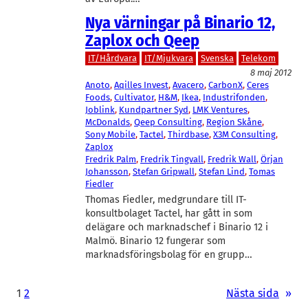
Nya värningar på Binario 12,
Zaplox och Qeep
IT/Hårdvara
IT/Mjukvara
Svenska
Telekom
8 maj 2012
Anoto
, 
Aqilles Invest
, 
Avacero
, 
CarbonX
, 
Ceres
Foods
, 
Cultivator
, 
H&M
, 
Ikea
, 
Industrifonden
, 
Joblink
, 
Kundpartner Syd
, 
LMK Ventures
, 
McDonalds
, 
Qeep Consulting
, 
Region Skåne
, 
Sony Mobile
, 
Tactel
, 
Thirdbase
, 
X3M Consulting
, 
Zaplox
Fredrik Palm
, 
Fredrik Tingvall
, 
Fredrik Wall
, 
Örjan
Johansson
, 
Stefan Gripwall
, 
Stefan Lind
, 
Tomas
Fiedler
Thomas Fiedler, medgrundare till IT-
konsultbolaget Tactel, har gått in som
delägare och marknadschef i Binario 12 i
Malmö. Binario 12 fungerar som
marknadsföringsbolag för en grupp…
1
2
Nästa sida
»