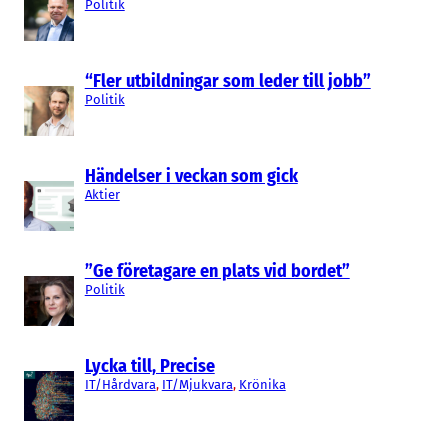
Politik
“Fler utbildningar som leder till jobb”
Politik
Händelser i veckan som gick
Aktier
”Ge företagare en plats vid bordet”
Politik
Lycka till, Precise
IT/Hårdvara
, 
IT/Mjukvara
, 
Krönika