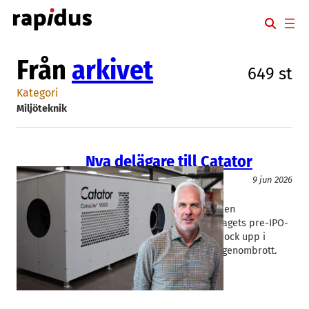
Hoppa
till
innehåll
Från
arkivet
649 st
Kategori
Miljöteknik
Nya delägare till Catator
Miljöteknik
9 jun 2026
Catator
Tarras Delin
Catator får in tunga delägare i en
delstängning av miljöteknikbolagets pre-IPO-
runda. Börsnoteringen skjuts dock upp i
väntan på stora kommersiella genombrott.