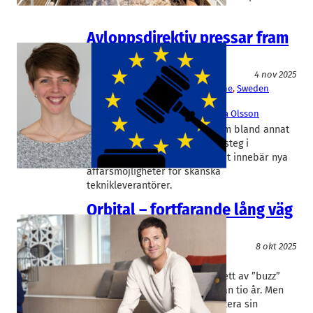
Avloppsdirektiv pressar fram
investeringar
Miljöteknik
4 nov 2025
Eliquo Malmberg Water
, 
Primozone
, 
Sweden
Water Research
Anders Månsson
, 
Ellen Edefell
, 
Ola Olsson
I fjol antogs ett EU-direktiv som bland annat
ställer krav på ett nytt reningssteg i
kommunala avloppssystem. Det innebär nya
affärsmöjligheter för skånska
teknikleverantörer.
Orbital – fortfarande lång väg
kvar
Miljöteknik
8 okt 2025
Orbital Systems
Mårten Öbrink
Orbital Systems har varit omgett av ”buzz”
och stora förväntningar i mer än tio år. Men
först nu börjar bolaget slutjustera sin