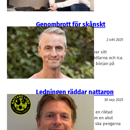
affärsmodell. – Fram…
Genombrott för skånskt
plastsubstitut
Miljöteknik
2 okt 2025
Saveggy
Martin Alexandersson
Malmöbaserade Saveggy lanserar sitt
plastfria grönsaksskydd med Odlarna och Ica.
Bolaget hoppas att det bara är början på
dess stora genombrott.
Ledningen räddar nattaron
Miljöteknik
30 sep 2025
Nattaro Labs
Fredrik Trulsson
Nattaro Labs fyller på kassan i en riktad
nyemission i vad som ser ut som en akut
räddningsinsats. Enligt bolaget ska pengarna
bland annat gå…