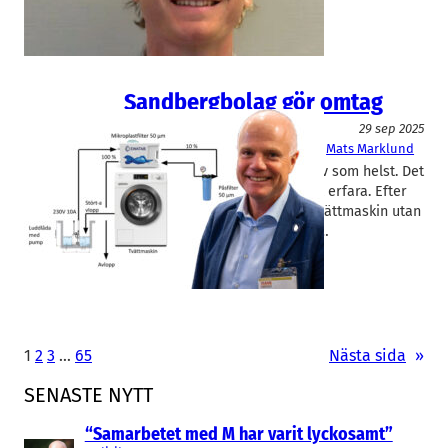
Sandbergbolag gör omtag
Miljöteknik
29 sep 2025
Sandberg Development
, 
Swatab
Mats Marklund
Man kan inte vara hur disruptiv som helst. Det
har Sandbergägda Swatab fått erfara. Efter
en försäljningsflopp med en tvättmaskin utan
tvättmedel blir nästa produkt…
1
2
3
…
65
Nästa sida
»
SENASTE NYTT
“Samarbetet med M har varit lyckosamt”