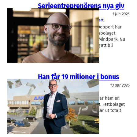
Serieentreprenörens nya giv
Miljöteknik
1 jun 2026
Carbon Collective
Karsten Deppert
Helsingborgsprofilen Karsten Deppert har
bland annat grundat matsvinnsbolaget
Rscued och coworking-kedjan Mindpark. Nu
ska han hjälpa svenska företag att bli
klimatneutrala.
Han får 19 miljoner i bonus
Miljöteknik
13 apr 2026
AAK
Johan Westman
AAK:s vd Johan Westman kammar hem en
rejäl bonus för det gångna året. Fettbolaget
med huvudkontor i Hyllie betalar ut totalt
68,7 Mkr i rörlig…