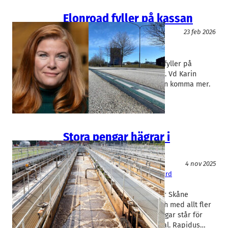
Elonroad fyller på kassan
Infrastruktur
Miljöteknik
23 feb 2026
Elonroad
Karin Ebbinghaus
Elonroad i Lund, som tillverkar
laddningsskenor för elfordon, fyller på
kassan med 22 miljoner kronor. Vd Karin
Ebbinghaus antyder att det kan komma mer.
Stora pengar hägrar i
vattenrening
Miljöteknik
4 nov 2025
Eliquo Malmberg Water
, 
Mellby Gård
Mikael Helmersson
Vattenrening är en bransch där Skåne
utmärker sig internationellt och med allt fler
startup-bolag. Stora investeringar står för
dörren och lockar till sig kapital. Rapidus…