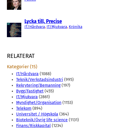
Lycka till, Precise
IT/Hårdvara
, 
IT/Mjukvara
, 
Krönika
RELATERAT
Kategorier (15)
IT/Hårdvara
(1088)
Teknik/Verkstadsindustri
(995)
Rekrytering/Bemanning
(197)
Bygg/Fastighet
(455)
IT/Mjukvara
(2861)
Myndighet/Organisation
(1153)
Telekom
(894)
Universitet / Högskola
(364)
Bioteknik/Övrig life science
(1131)
Finans/Riskkapital
(1234)