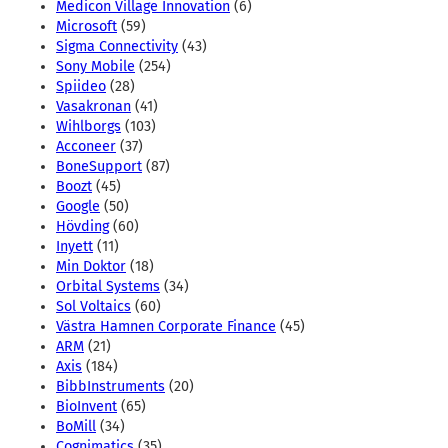
Medicon Village Innovation
(6)
Microsoft
(59)
Sigma Connectivity
(43)
Sony Mobile
(254)
Spiideo
(28)
Vasakronan
(41)
Wihlborgs
(103)
Acconeer
(37)
BoneSupport
(87)
Boozt
(45)
Google
(50)
Hövding
(60)
Inyett
(11)
Min Doktor
(18)
Orbital Systems
(34)
Sol Voltaics
(60)
Västra Hamnen Corporate Finance
(45)
ARM
(21)
Axis
(184)
BibbInstruments
(20)
BioInvent
(65)
BoMill
(34)
Cognimatics
(35)