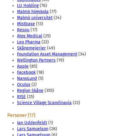
LU Holding
(76)
Malmö högskola
(77)
Malmö universitet
(24)
Mistbase
(13)
Resqu
(17)
Atos Medical
(25)
Leo Pharma
(22)
Skånemejerier
(49)
Foundation Asset Management
(34)
Wellington Partners
(19)
Apple
(85)
Facebook
(18)
NanoLund
(5)
Oculus
(2)
Region Skåne
(355)
RISE
(25)
Science Village Scandinavia
(22)
Personer (17)
Jan Uddenfeldt
(1)
Lars Samuelson
(28)
Lars Samuelsson
(6)