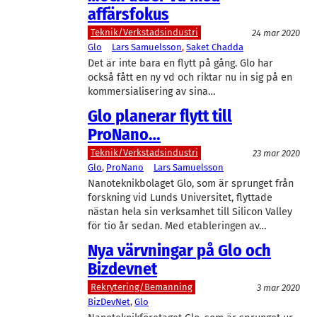
affärsfokus
Teknik/Verkstadsindustri
24 mar 2020
Glo
Lars Samuelsson
, 
Saket Chadda
Det är inte bara en flytt på gång. Glo har
också fått en ny vd och riktar nu in sig på en
kommersialisering av sina…
Glo planerar flytt till
ProNano…
Teknik/Verkstadsindustri
23 mar 2020
Glo
, 
ProNano
Lars Samuelsson
Nanoteknikbolaget Glo, som är sprunget från
forskning vid Lunds Universitet, flyttade
nästan hela sin verksamhet till Silicon Valley
för tio år sedan. Med etableringen av…
Nya värvningar på Glo och
Bizdevnet
Rekrytering/Bemanning
3 mar 2020
BizDevNet
, 
Glo