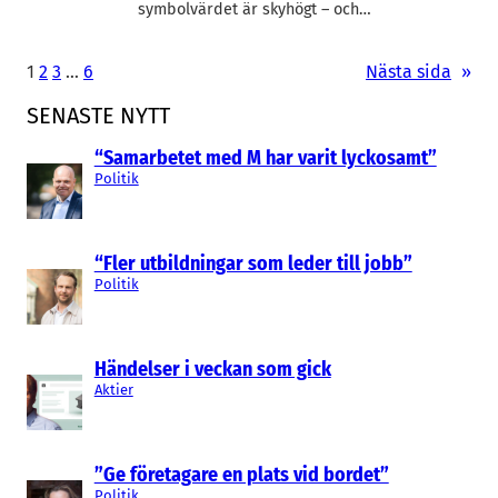
symbolvärdet är skyhögt – och…
1
2
3
…
6
Nästa sida
»
SENASTE NYTT
“Samarbetet med M har varit lyckosamt”
Politik
“Fler utbildningar som leder till jobb”
Politik
Händelser i veckan som gick
Aktier
”Ge företagare en plats vid bordet”
Politik