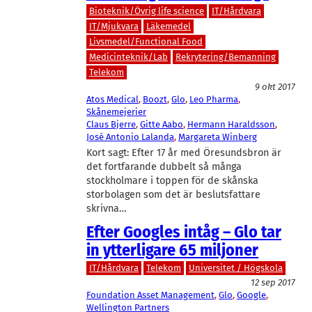
Bioteknik/Övrig life science
IT/Hårdvara
IT/Mjukvara
Läkemedel
Livsmedel/Functional Food
Medicinteknik/Lab
Rekrytering/Bemanning
Telekom
9 okt 2017
Atos Medical
, 
Boozt
, 
Glo
, 
Leo Pharma
, 
Skånemejerier
Claus Bjerre
, 
Gitte Aabo
, 
Hermann Haraldsson
, 
José Antonio Lalanda
, 
Margareta Winberg
Kort sagt: Efter 17 år med Öresundsbron är
det fortfarande dubbelt så många
stockholmare i toppen för de skånska
storbolagen som det är beslutsfattare
skrivna…
Efter Googles intåg – Glo tar
in ytterligare 65 miljoner
IT/Hårdvara
Telekom
Universitet / Högskola
12 sep 2017
Foundation Asset Management
, 
Glo
, 
Google
, 
Wellington Partners