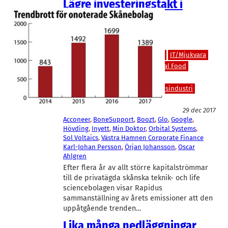
Lägre investeringstakt i
Skånes privatägda
teknikbolag
Bioteknik/Övrig life science
Finans/Riskkapital
IT/Hårdvara
IT/Mjukvara
Läkemedel
Livsmedel/Functional Food
Medicinteknik/Lab
Miljöteknik
Spelutveckling
Teknik/Verkstadsindustri
Telekom
29 dec 2017
Acconeer
, 
BoneSupport
, 
Boozt
, 
Glo
, 
Google
, 
Hövding
, 
Inyett
, 
Min Doktor
, 
Orbital Systems
, 
Sol Voltaics
, 
Västra Hamnen Corporate Finance
Karl-Johan Persson
, 
Örjan Johansson
, 
Oscar
Ahlgren
Efter flera år av allt större kapitalströmmar
till de privatägda skånska teknik- och life
sciencebolagen visar Rapidus
sammanställning av årets emissioner att den
uppåtgående trenden…
Lika många nedläggningar