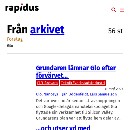
Hoppa
till
innehåll
Från
arkivet
56 st
Företag
Glo
Grundaren lämnar Glo efter
förvärvet…
IT/Hårdvara
Teknik/Verkstadsindustri
31 maj 2021
Glo
, 
Nanosys
Jan Uddenfeldt
, 
Lars Samuelson
Det var över tio år sedan LU-avknoppningen
och Google-delägda nanoteknikbolaget Glo
flyttade sin verksamhet till Silicon Valley.
Grundarens plan var att flytta hem delar av…
…och utser vd med