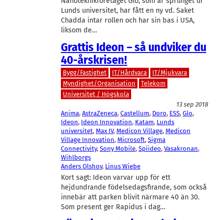
Nanoteknikföretaget Glo, som är sprunget ur
Lunds universitet, har fått en ny vd. Saket
Chadda intar rollen och har sin bas i USA,
liksom de…
Grattis Ideon – så undviker du
40-årskrisen!
Bygg/Fastighet
IT/Hårdvara
IT/Mjukvara
Myndighet/Organisation
Telekom
Universitet / Högskola
13 sep 2018
Anima
, 
AstraZeneca
, 
Castellum
, 
Doro
, 
ESS
, 
Glo
, 
Ideon
, 
Ideon Innovation
, 
Katam
, 
Lunds
universitet
, 
Max IV
, 
Medicon Village
, 
Medicon
Village Innovation
, 
Microsoft
, 
Sigma
Connectivity
, 
Sony Mobile
, 
Spiideo
, 
Vasakronan
, 
Wihlborgs
Anders Olshov
, 
Linus Wiebe
Kort sagt: Ideon varvar upp för ett
hejdundrande födelsedagsfirande, som också
innebär att parken blivit närmare 40 än 30.
Som present ger Rapidus i dag…