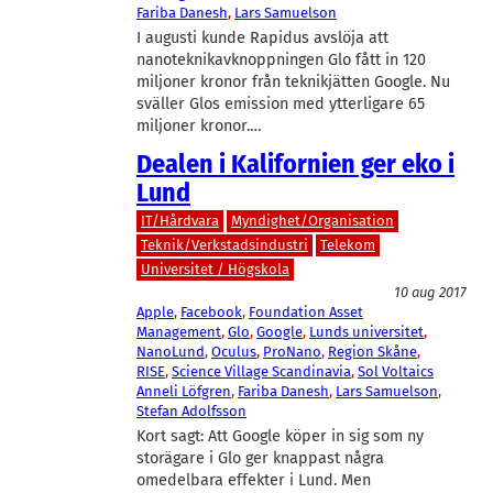
Fariba Danesh
, 
Lars Samuelson
I augusti kunde Rapidus avslöja att
nanoteknikavknoppningen Glo fått in 120
miljoner kronor från teknikjätten Google. Nu
sväller Glos emission med ytterligare 65
miljoner kronor.…
Dealen i Kalifornien ger eko i
Lund
IT/Hårdvara
Myndighet/Organisation
Teknik/Verkstadsindustri
Telekom
Universitet / Högskola
10 aug 2017
Apple
, 
Facebook
, 
Foundation Asset
Management
, 
Glo
, 
Google
, 
Lunds universitet
, 
NanoLund
, 
Oculus
, 
ProNano
, 
Region Skåne
, 
RISE
, 
Science Village Scandinavia
, 
Sol Voltaics
Anneli Löfgren
, 
Fariba Danesh
, 
Lars Samuelson
, 
Stefan Adolfsson
Kort sagt: Att Google köper in sig som ny
storägare i Glo ger knappast några
omedelbara effekter i Lund. Men