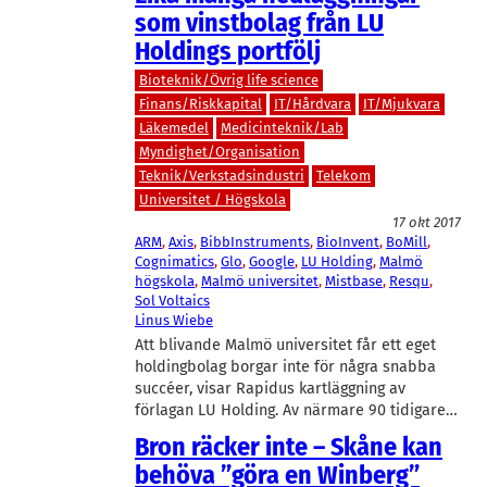
som vinstbolag från LU
Holdings portfölj
Bioteknik/Övrig life science
Finans/Riskkapital
IT/Hårdvara
IT/Mjukvara
Läkemedel
Medicinteknik/Lab
Myndighet/Organisation
Teknik/Verkstadsindustri
Telekom
Universitet / Högskola
17 okt 2017
ARM
, 
Axis
, 
BibbInstruments
, 
BioInvent
, 
BoMill
, 
Cognimatics
, 
Glo
, 
Google
, 
LU Holding
, 
Malmö
högskola
, 
Malmö universitet
, 
Mistbase
, 
Resqu
, 
Sol Voltaics
Linus Wiebe
Att blivande Malmö universitet får ett eget
holdingbolag borgar inte för några snabba
succéer, visar Rapidus kartläggning av
förlagan LU Holding. Av närmare 90 tidigare…
Bron räcker inte – Skåne kan
behöva ”göra en Winberg”