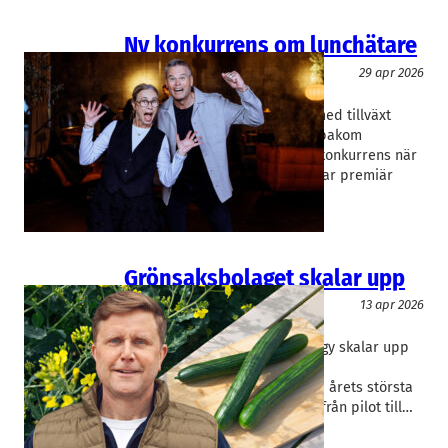
Ny konkurrens om lunchätare
Livsmedel/Functional Food
29 apr 2026
Martin Karyd
Malmö Saluhall har tuffat på med tillväxt
efter pandemin. Syskonparet bakom
saluhallen välkomnar idag ny konkurrens när
Malmös nya streetfood-park har premiär
knappt 500 meter…
Grönsaksbolaget skalar upp
Livsmedel/Functional Food
13 apr 2026
Saveggy
Ola Heffler
Grönsaksskyddsbolaget Saveggy skalar upp
industriellt och siktar på en
finansieringsrunda som kan bli årets största
onoterade i Skåne. – Vi ska gå från pilot till…