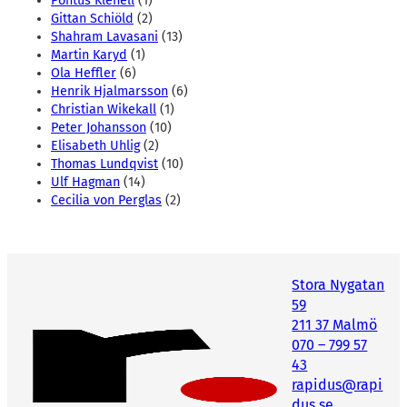
Pontus Klenell
(1)
Gittan Schiöld
(2)
Shahram Lavasani
(13)
Martin Karyd
(1)
Ola Heffler
(6)
Henrik Hjalmarsson
(6)
Christian Wikekall
(1)
Peter Johansson
(10)
Elisabeth Uhlig
(2)
Thomas Lundqvist
(10)
Ulf Hagman
(14)
Cecilia von Perglas
(2)
Stora Nygatan
59
211 37 Malmö
070 – 799 57
43
rapidus@rapi
dus.se