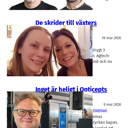
De skrider till växters
immunförsvar
Livsmedel/Functional Food
16 mar 2026
VivoProtect
Elisabeth Uhlig
Vivoprotect i Lund har tagit in drygt 3
miljoner kronor i en nyemission. Agtech-
bolaget har säkrat sin första kund och nu
väntar kommersiell expansion.
Inget är heligt i Opticepts
åtgärdsprogram
Livsmedel/Functional Food
9 mar 2026
OptiCept
Thomas Lundqvist
, 
Ulf Hagman
Opticept behöver spara. Vd Thomas
Lundqvist får gå och personalstyrkan kapas.