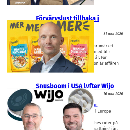
Förvärvslust tillbaka i
Midsona
Livsmedel/Functional Food
31 mar 2026
Midsona
Henrik Hjalmarsson
Midsona i Malmö köper hälsovarumärket
Risenta från finska Pauligs. Därmed blir
Risenta svenskt igen efter elva år. För
Midsonas vd Henrik Hjalmarsson är affären
en…
Snusboom i USA lyfter Wijo
Livsmedel/Functional Food
16 mar 2026
Wijo Pouches
Christian Wikekall
, 
Peter Johansson
Medan snuset möter motstånd i Europa
exploderar efterfrågan i USA.
Helsingborgsbolaget Wijo Pouches rider på
vågen räknar med dubblad omsättning i år.