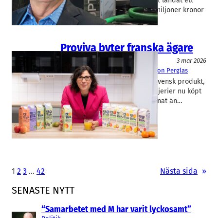
Samtidigt har foodtech-bolaget landat ett
lukrativt avtal som säkrar 150 miljoner kronor
i licensintäkter.
Proviva byter franska ägare
Livsmedel/Functional Food
3 mar 2026
ProViva
, 
Skånemejerier
Cecilia von Perglas
Man kan tro att Proviva är en svensk produkt,
särskilt i och med att Skånemejerier nu köpt
bolaget. Men nej, det är allt annat än…
1
2
3
…
42
Nästa sida
»
SENASTE NYTT
“Samarbetet med M har varit lyckosamt”