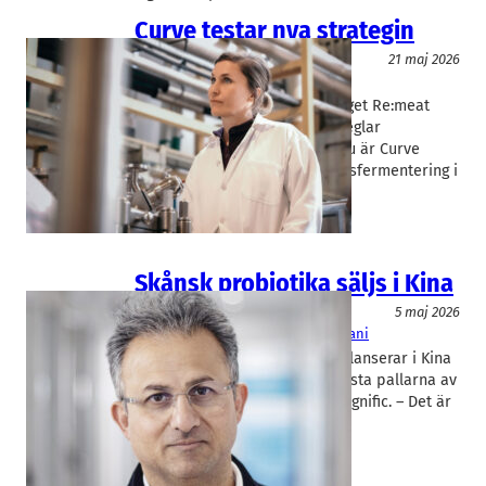
Curve testar nya strategin
Livsmedel/Functional Food
21 maj 2026
Curve
Gittan Schiöld
Förra året bytte köttodlarbolaget Re:meat
namn till Curve som bättre speglar
Malmöbolagets nya strategi. Nu är Curve
igång med tester för precisionsfermentering i
pilotanläggningen i…
Skånsk probiotika säljs i Kina
Livsmedel/Functional Food
5 maj 2026
ImmuneBiotech
Shahram Lavasani
Lundabolaget Immunebiotech lanserar i Kina
och har redan levererat de första pallarna av
sin probiotiska produkt Gutmagnific. – Det är
bara första av fler som…