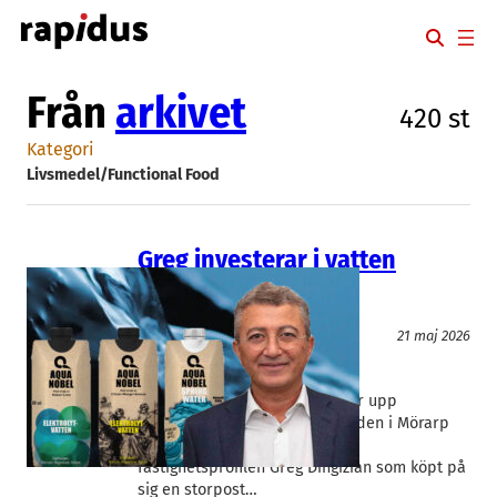
Hoppa
till
innehåll
Från
arkivet
420 st
Kategori
Livsmedel/Functional Food
Greg investerar i vatten
Försvar och säkerhet
Livsmedel/Functional Food
21 maj 2026
Aqua Nobel of Sweden
Greg Dingizian
, 
Pontus Klenell
Aqua Nobel of Sweden pumpar upp
mineralrikt vatten ur berggrunden i Mörarp
utanför Helsingborg. Det gillar
fastighetsprofilen Greg Dingizian som köpt på
sig en storpost…