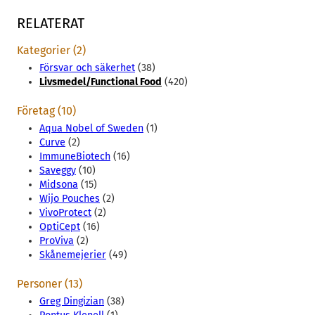
RELATERAT
Kategorier (2)
Försvar och säkerhet
(38)
Livsmedel/Functional Food
(420)
Företag (10)
Aqua Nobel of Sweden
(1)
Curve
(2)
ImmuneBiotech
(16)
Saveggy
(10)
Midsona
(15)
Wijo Pouches
(2)
VivoProtect
(2)
OptiCept
(16)
ProViva
(2)
Skånemejerier
(49)
Personer (13)
Greg Dingizian
(38)