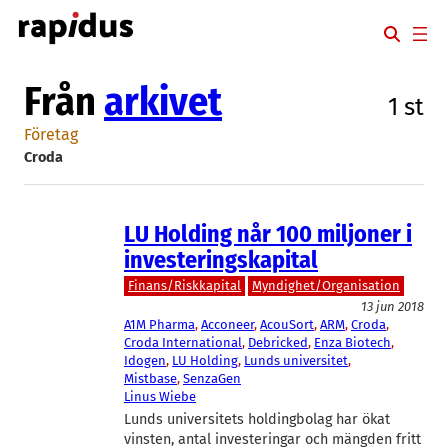
Hoppa
till
innehåll
Från
arkivet
1 st
Företag
Croda
LU Holding når 100 miljoner i
investeringskapital
Finans/Riskkapital
Myndighet/Organisation
13 jun 2018
A1M Pharma
, 
Acconeer
, 
AcouSort
, 
ARM
, 
Croda
, 
Croda International
, 
Debricked
, 
Enza Biotech
, 
Idogen
, 
LU Holding
, 
Lunds universitet
, 
Mistbase
, 
SenzaGen
Linus Wiebe
Lunds universitets holdingbolag har ökat
vinsten, antal investeringar och mängden fritt