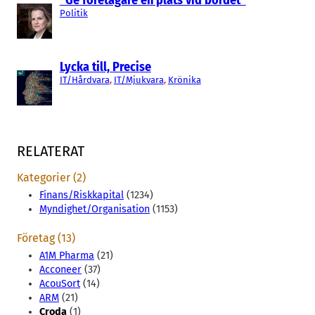
”Ge företagare en plats vid bordet”
Politik
Lycka till, Precise
IT/Hårdvara
, 
IT/Mjukvara
, 
Krönika
RELATERAT
Kategorier (2)
Finans/Riskkapital
(1234)
Myndighet/Organisation
(1153)
Företag (13)
A1M Pharma
(21)
Acconeer
(37)
AcouSort
(14)
ARM
(21)
Croda
(1)