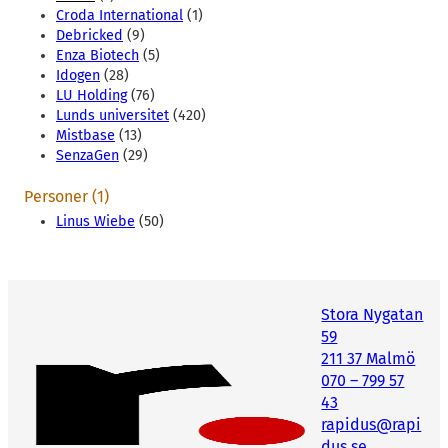
Croda International
(1)
Debricked
(9)
Enza Biotech
(5)
Idogen
(28)
LU Holding
(76)
Lunds universitet
(420)
Mistbase
(13)
SenzaGen
(29)
Personer (1)
Linus Wiebe
(50)
Stora Nygatan
59
211 37 Malmö
070 – 799 57
43
rapidus@rapi
dus.se