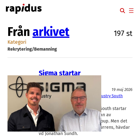
Hoppa
till
innehåll
Från
arkivet
197 st
Kategori
Rekrytering/Bemanning
Sigma startar
rekryteringsbolag
Rekrytering/Bemanning
19 maj 2026
Sigma Industry Recruit
, 
Sigma Industry South
Dan Olofsson
, 
Jonathan Sundh
Danir-bolaget Sigma Industry South startar
ett rekryteringsföretag vid sidan av
bemanningskoncernen Pion Group. Men det
handlar inte om ny internkonkurrens, hävdar
vd Jonathan Sundh.