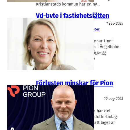
Kristianstads kommun har en ny…
Vd-byte i fastighetsjätten
Rekrytering/Bemanning
1 sep 2025
Koenigsegg
, 
Najell
, 
Stena Fastigheter
Catarina Ekberg
, 
Unni Solbe
Efter mer än ett decennium lämnar Unni
Sollbe Stena Fastigheter Malmö. I Ängelholm
ska en ny finanschef göra Koenigsegg
börsfähigt. Här är de viktigaste
jobbnyheterna…
Förlusten minskar för Pion
Group
Rekrytering/Bemanning
19 aug 2025
Pion Group
Martin Hansson
Danir-kontrollerade Pion Group har det
fortsatt tufft och avyttrar flera dotterbolag.
Men vd Martin Hansson tycker att läget är
bättre nu jämfört med i fjol.