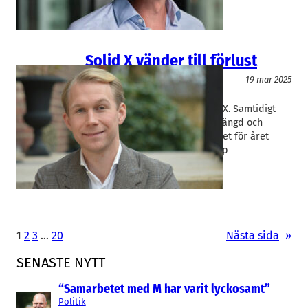
Solid X vänder till förlust
Rekrytering/Bemanning
19 mar 2025
Solid X
Filip Alexanderson
Tillväxttakten mattas för Solid X. Samtidigt
blir lönsamheten alltmer ansträngd och
resultatet föll under nollstrecket för året
första nio månader. Och vd Filip
Alexandersson tackar…
1
2
3
…
20
Nästa sida
»
SENASTE NYTT
“Samarbetet med M har varit lyckosamt”
Politik