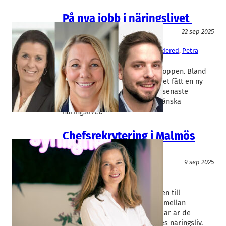
På nya jobb i näringslivet
Rekrytering/Bemanning
22 sep 2025
Absfront
, 
Diaverum
, 
Netset
Gustav Oliveståhl
, 
Marianne Brandered
, 
Petra
Mälarholm
Skånska bolag möblerar om i toppen. Bland
annat har mjukvarujätten Netset fått en ny
vd. Rapidus sammanfattar de senaste
rekryteringsnyheterna i det skånska
näringslivet.
Chefsrekrytering i Malmös
byråvärld
Rekrytering/Bemanning
9 sep 2025
Kristianstad kommun
Fredrik Persson
, 
Maria Eckerwall
En övergång från idrottsrörelsen till
byråvärlden. En chefsvärvning mellan
grannkommunerna i nordöst. Här är de
senaste jobbnyheterna i Skånes näringsliv.