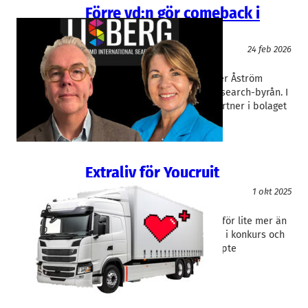
Förre vd:n gör comeback i
Lisberg
Rekrytering/Bemanning
24 feb 2026
Lisberg
Eva Nielsen
, 
Per Åström
Den tidigare Lisberg-chefen Per Åström
kommer tillbaka till executive search-byrån. I
mars går han in som senior partner i bolaget
som köptes loss från Dan…
Extraliv för Youcruit
Rekrytering/Bemanning
1 okt 2025
YouCruit
Mats Holmbäck
De tog in mer än 100 Mkr, men för lite mer än
ett år sedan försattes Youcruit i konkurs och
en anonym minoritetsägare köpte
konkursboet.…