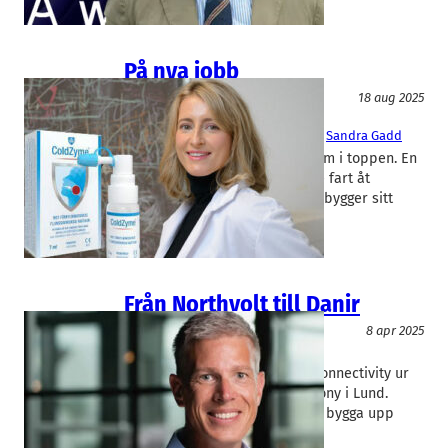
På nya jobb
Rekrytering/Bemanning
18 aug 2025
Enzymatica
, 
Kjell Group
Fredrick Sjöholm
, 
Sana Alajmovic
, 
Sandra Gadd
Skånska börsbolag möblerar om i toppen. En
ny vd tar över rodret för att ge fart åt
expansionen medan en annan bygger sitt
team för…
Från Northvolt till Danir
Rekrytering/Bemanning
8 apr 2025
Danir
Fredrik Hedlund
Först byggde han upp Sigma Connectivity ur
återstoden av det nedlagda Sony i Lund.
Sedan var han ansvarig för att bygga upp
Northvolts batterifabrik i…