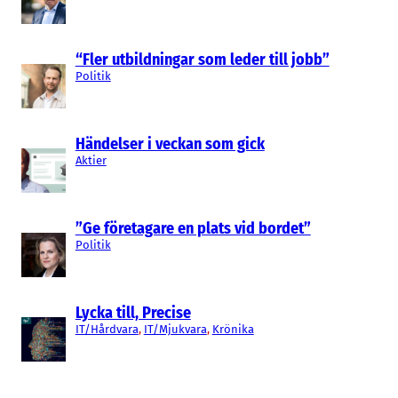
“Fler utbildningar som leder till jobb”
Politik
Händelser i veckan som gick
Aktier
”Ge företagare en plats vid bordet”
Politik
Lycka till, Precise
IT/Hårdvara
, 
IT/Mjukvara
, 
Krönika