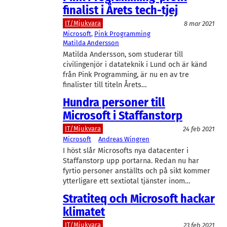
finalist i Årets tech-tjej
IT/Mjukvara
8 mar 2021
Microsoft
, 
Pink Programming
Matilda Andersson
Matilda Andersson, som studerar till
civilingenjör i datateknik i Lund och är känd
från Pink Programming, är nu en av tre
finalister till titeln Årets…
Hundra personer till
Microsoft i Staffanstorp
IT/Mjukvara
24 feb 2021
Microsoft
Andreas Wingren
I höst slår Microsofts nya datacenter i
Staffanstorp upp portarna. Redan nu har
fyrtio personer anställts och på sikt kommer
ytterligare ett sextiotal tjänster inom…
Stratiteq och Microsoft hackar
klimatet
IT/Mjukvara
23 feb 2021