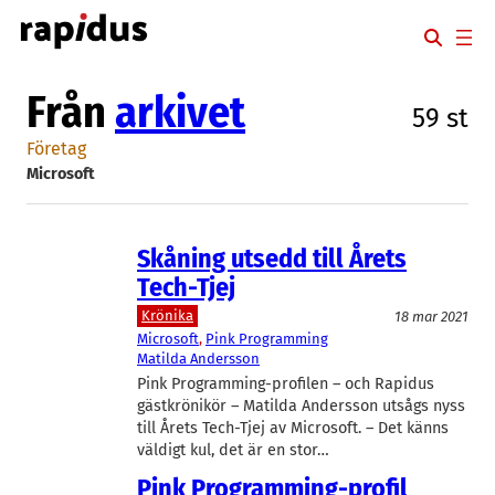
Hoppa
till
innehåll
Från
arkivet
59 st
Företag
Microsoft
Skåning utsedd till Årets
Tech-Tjej
Krönika
18 mar 2021
Microsoft
, 
Pink Programming
Matilda Andersson
Pink Programming-profilen – och Rapidus
gästkrönikör – Matilda Andersson utsågs nyss
till Årets Tech-Tjej av Microsoft. – Det känns
väldigt kul, det är en stor…
Pink Programming-profil