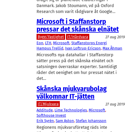
Danmark. Jakob Stoumann, vd på Oxford
Research som varit rådgivare åt Google…
Microsoft i Staffanstorp
pressar det skånska elnätet
Bygg/Fastighet
IT/Hårdvara
27 aug 2019
Eon
, 
LTH
, 
Microsoft
, 
Staffanstorps Energi
Hampus Trellid
, 
Ivan Loftrup-Ericson
, 
Max Åhman
Microsofts nya datahallar i Staffanstorp
sätter press på det skånska elnätet och
satsningen överraskar experter. Samtidigt
råder det oenighet om hur pressat nätet i
det…
Skånska mjukvarubolag
välkomnar IT-jätten
IT/Mjukvara
27 aug 2019
Additude
, 
Lime Technologies
, 
Microsoft
, 
Softhouse Invest
Erik Syrén
, 
Sam Aston
, 
Stefan Johansson
Regionens mjukvaruföretag räds inte