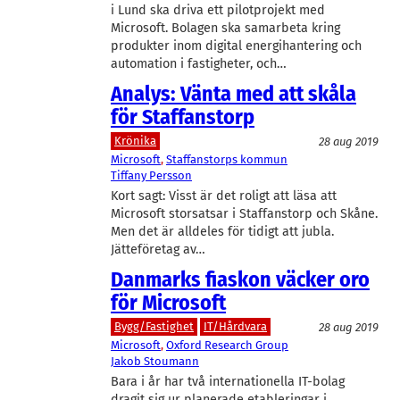
i Lund ska driva ett pilotprojekt med
Microsoft. Bolagen ska samarbeta kring
produkter inom digital energihantering och
automation i fastigheter, och…
Analys: Vänta med att skåla
för Staffanstorp
Krönika
28 aug 2019
Microsoft
, 
Staffanstorps kommun
Tiffany Persson
Kort sagt: Visst är det roligt att läsa att
Microsoft storsatsar i Staffanstorp och Skåne.
Men det är alldeles för tidigt att jubla.
Jätteföretag av…
Danmarks fiaskon väcker oro
för Microsoft
Bygg/Fastighet
IT/Hårdvara
28 aug 2019
Microsoft
, 
Oxford Research Group
Jakob Stoumann
Bara i år har två internationella IT-bolag
dragit sig ur planerade etableringar i