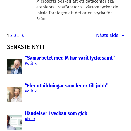
Microsofts besked att ett datacenter ska
etableras i Staffanstorp. Tvärtom tycker de
lokala företagen att det är en styrka för
Skåne.…
1
2
3
…
6
Nästa sida
»
SENASTE NYTT
“Samarbetet med M har varit lyckosamt”
Politik
“Fler utbildningar som leder till jobb”
Politik
Händelser i veckan som gick
Aktier