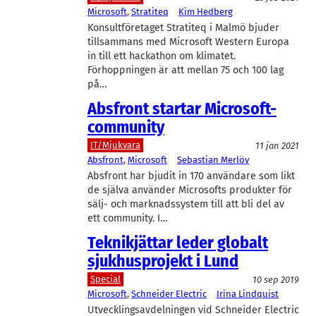
Microsoft
, 
Stratiteq
Kim Hedberg
Konsultföretaget Stratiteq i Malmö bjuder
tillsammans med Microsoft Western Europa
in till ett hackathon om klimatet.
Förhoppningen är att mellan 75 och 100 lag
på…
Absfront startar Microsoft-
community
IT/Mjukvara
11 jan 2021
Absfront
, 
Microsoft
Sebastian Merlöv
Absfront har bjudit in 170 användare som likt
de själva använder Microsofts produkter för
sälj- och marknadssystem till att bli del av
ett community. I…
Teknikjättar leder globalt
sjukhusprojekt i Lund
Special
10 sep 2019
Microsoft
, 
Schneider Electric
Irina Lindquist
Utvecklingsavdelningen vid Schneider Electric