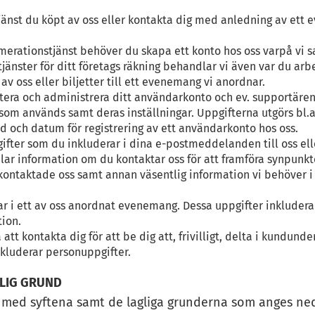
tjänst du köpt av oss eller kontakta dig med anledning av ett 
erationstjänst behöver du skapa ett konto hos oss varpå vi 
änster för ditt företags räkning behandlar vi även var du arbe
 av oss eller biljetter till ett evenemang vi anordnar.
tera och administrera ditt användarkonto och ev. supportäre
som används samt deras inställningar. Uppgifterna utgörs bl.a
d och datum för registrering av ett användarkonto hos oss.
fter som du inkluderar i dina e-postmeddelanden till oss el
r information om du kontaktar oss för att framföra synpunkt
ontaktade oss samt annan väsentlig information vi behöver i d
tar i ett av oss anordnat evenemang. Dessa uppgifter inklude
tion.
tt kontakta dig för att be dig att, frivilligt, delta i kundund
kluderar personuppgifter.
GLIG GRUND
t med syftena samt de lagliga grunderna som anges ne