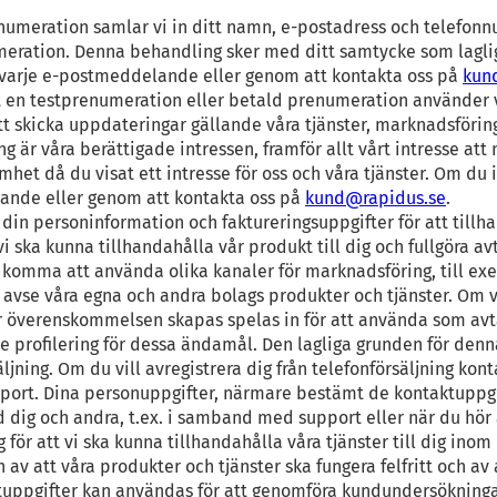
umeration samlar vi in ditt namn, e-postadress och telefonnu
umeration. Denna behandling sker med ditt samtycke som lagli
 i varje e-postmeddelande eller genom att kontakta oss på
kun
 en testprenumeration eller betald prenumeration använder 
t skicka uppdateringar gällande våra tjänster, marknadsförin
är våra berättigade intressen, framför allt vårt intresse att 
het då du visat ett intresse för oss och våra tjänster. Om du 
elande eller genom att kontakta oss på
kund@rapidus.se
.
din personinformation och faktureringsuppgifter för att tillh
 ska kunna tillhandahålla vår produkt till dig och fullgöra av
 komma att använda olika kanaler för marknadsföring, till exe
avse våra egna och andra bolags produkter och tjänster. Om vi
är överenskommelsen skapas spelas in för att använda som avta
ive profilering för dessa ändamål. Den lagliga grunden för de
ljning. Om du vill avregistrera dig från telefonförsäljning kon
port. Dina personuppgifter, närmare bestämt de kontaktuppgif
dig och andra, t.ex. i samband med support eller när du hör 
r att vi ska kunna tillhandahålla våra tjänster till dig inom r
 av att våra produkter och tjänster ska fungera felfritt och a
uppgifter kan användas för att genomföra kundundersökningar,