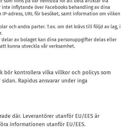
som finns på vår hemsida för att dela artiklar via
r inte inflytande över Facebooks behandling av dina
 IP-adress, URL för besöket, samt information om vilken
ch andra parter. T.ex. om det krävs till följd av lag, i
r.
ler delar av bolaget kan dina personuppgifter delas eller
 att kunna utveckla vår verksamhet.
 bör kontrollera vilka villkor och policys som
r sidan. Rapidus ansvarar under inga
erade där. Leverantörer utanför EU/EES är
rföra informationen utanför EU/EES.