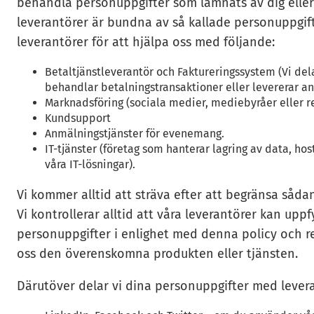
behandla personuppgifter som lämnats av dig eller d
leverantörer är bundna av så kallade personuppgif
leverantörer för att hjälpa oss med följande:
Betaltjänstleverantör och Faktureringssystem (Vi de
behandlar betalningstransaktioner eller levererar andr
Marknadsföring (sociala medier, mediebyråer eller r
Kundsupport
Anmälningstjänster för evenemang.
IT-tjänster (företag som hanterar lagring av data, h
våra IT-lösningar).
Vi kommer alltid att sträva efter att begränsa såda
Vi kontrollerar alltid att våra leverantörer kan uppf
personuppgifter i enlighet med denna policy och rel
oss den överenskomna produkten eller tjänsten.
Därutöver delar vi dina personuppgifter med levera