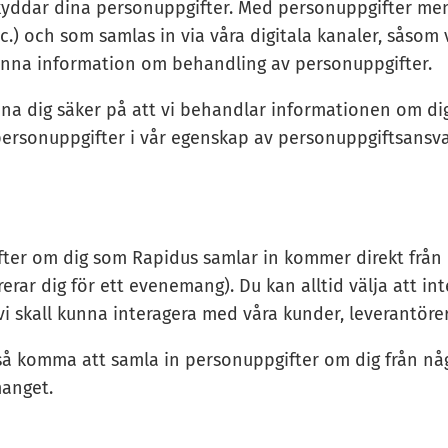
kyddar dina personuppgifter. Med personuppgifter men
tc.) och som samlas in via våra digitala kanaler, såso
 denna information om behandling av personuppgifter.
na dig säker på att vi behandlar informationen om dig 
personuppgifter i vår egenskap av personuppgiftsansvar
fter om dig som Rapidus samlar in kommer direkt från d
rerar dig för ett evenemang). Du kan alltid välja att i
vi skall kunna interagera med våra kunder, leverantöre
å komma att samla in personuppgifter om dig från någ
anget.