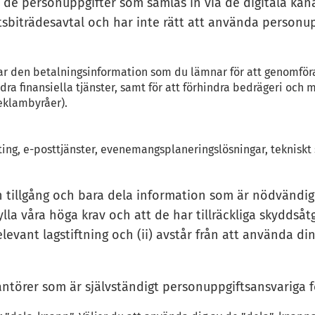
e personuppgifter som samlas in via de digitala kanale
tsbiträdesavtal och har inte rätt att använda personu
lar den betalningsinformation som du lämnar för att genomför
a finansiella tjänster, samt för att förhindra bedrägeri och mi
eklambyråer).
osting, e-posttjänster, evenemangsplaneringslösningar, teknis
n tillgång och bara dela information som är nödvändig 
ylla våra höga krav och att de har tillräckliga skyddsåtg
evant lagstiftning och (ii) avstår från att använda di
ntörer som är självständigt personuppgiftsansvariga 