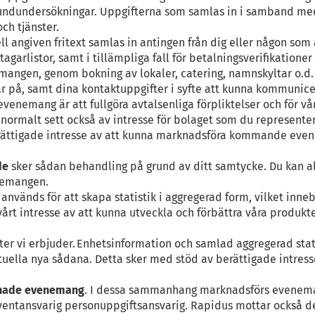
 på kundundersökningar. Uppgifterna som samlas in i samband 
ch tjänster.
ll angiven fritext samlas in antingen från dig eller någon so
arlistor, samt i tillämpliga fall för betalningsverifikationer
emangen, genom bokning av lokaler, catering, namnskyltar o.d.
r på, samt dina kontaktuppgifter i syfte att kunna kommunic
nemang är att fullgöra avtalsenliga förpliktelser och för vår
ormalt sett också av intresse för bolaget som du representera
ättigade intresse av att kunna marknadsföra kommande eveneman
de
sker sådan behandling på grund av ditt samtycke. Du kan all
enemangen.
nvänds för att skapa statistik i aggregerad form, vilket inneb
vårt intresse av att kunna utveckla och förbättra våra produkt
er vi erbjuder. Enhetsinformation och samlad aggregerad stati
tuella nya sådana. Detta sker med stöd av berättigade intressen
dnade evenemang
. I dessa sammanhang marknadsförs evenema
eventansvarig personuppgiftsansvarig. Rapidus mottar också del