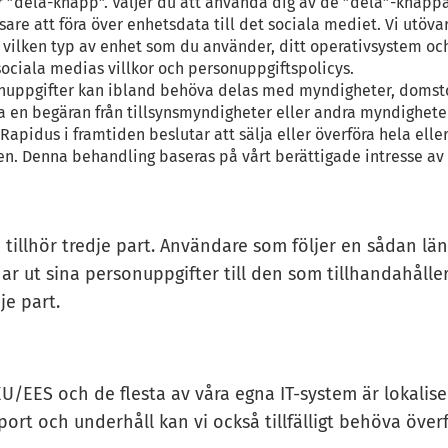
”dela-knapp”. Väljer du att använda dig av de ”dela”-knappar 
re att föra över enhetsdata till det sociala mediet. Vi utöva
 vilken typ av enhet som du använder, ditt operativsystem och
 sociala medias villkor och personuppgiftspolicys.
ppgifter kan ibland behöva delas med myndigheter, domstolar o
a en begäran från tillsynsmyndigheter eller andra myndighete
l Rapidus i framtiden beslutar att sälja eller överföra hela el
onen. Denna behandling baseras på vårt berättigade intresse av
tillhör tredje part. Användare som följer en sådan länk
r ut sina personuppgifter till den som tillhandahålle
je part.
EU/EES och de flesta av våra egna IT-system är lokalis
ort och underhåll kan vi också tillfälligt behöva öve