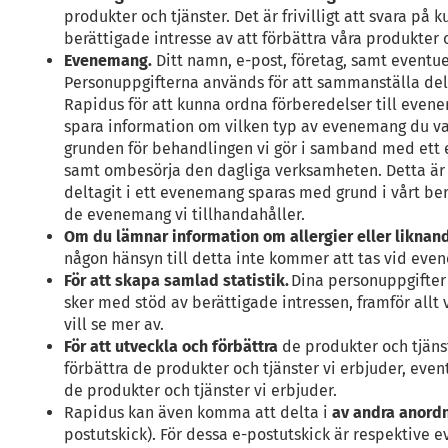
produkter och tjänster. Det är frivilligt att svara
berättigade intresse av att förbättra våra produkter o
Evenemang.
Ditt namn, e-post, företag, samt eventue
Personuppgifterna används för att sammanställa deltag
Rapidus för att kunna ordna förberedelser till even
spara information om vilken typ av evenemang du va
grunden för behandlingen vi gör i samband med ett eve
samt ombesörja den dagliga verksamheten. Detta är n
deltagit i ett evenemang sparas med grund i vårt ber
de evenemang vi tillhandahåller.
Om du lämnar information om allergier eller liknan
någon hänsyn till detta inte kommer att tas vid ev
För att skapa samlad statistik.
Dina personuppgifter a
sker med stöd av berättigade intressen, framför allt 
vill se mer av.
För att utveckla och förbättra
de produkter och tjänst
förbättra de produkter och tjänster vi erbjuder, even
de produkter och tjänster vi erbjuder.
Rapidus kan även komma att delta i
av andra anor
postutskick). För dessa e-postutskick är respektive 