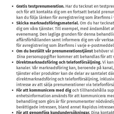
Gratis testprenumeration.
Har du tecknat en testpren
och för att kontakta dig om en fortsatt betald pren
kan du följa länken för avregistrering som återfinns
Skicka marknadsföringsmaterial.
Om du har tecknat
dig om våra tjänster. Till exempel, med ändamålet at
evenemang. Den lagliga grunden för denna behandling 
affärsförhållanden samt informera dig om vår verksam
för avregistrering som återfinns i varje e-postmedd
Om du beställt vår prenumerationstjänst
behöver vi 
Dina personuppgifter kommer att behandlas för att vi
Direktmarknadsföring och telefonförsäljning.
Vi kan
kanaler. Vår marknadsföring kan, beroende på kanal, 
tjänster eller produkter kan de delar av samtalet d
direktmarknadsföring och telefonförsäljning, inklus
intresse av att sälja prenumerationer via telefonförsä
För att kommunicera med dig
och tillhandahålla sup
enhetsinformation används för att kommunicera med 
behandling som görs är för prenumeranter nödvändig fö
berättigade intressen, bland annat Rapidus intressen
För att genomföra kundundersökningar.
Dina kontakt