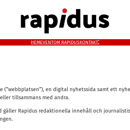
HEM
EVENT
OM RAPIDUS
KONTAKT
se (”webbplatsen”), en digital nyhetssida samt ett nyh
 eller tillsammans med andra.
 gäller Rapidus redaktionella innehåll och journalisti
ingen.