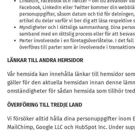
LinkedIn, Facebook och Twitter – om du använder vår 
Facebook, LinkedIn eller Twitter kommer din webbläsa
personuppgifter, såsom datum och tid för delningen,
artikel du delar varför vi ber dig att läsa respektive
Myndigheter och i rättsliga sammanhang. Dina personu
samband med en rättslig process eller för att besvar
Parter involverade i en företagsöverlåtelse. I det fal
överföras till parter som är involverade i transakti
LÄNKAR TILL ANDRA HEMSIDOR
Vår hemsida kan innehålla länkar till hemsidor som 
gäller för den aktuella hemsidan innan denne lämna
omständigheter för sådan hemsida som tillhör tred
ÖVERFÖRING TILL TREDJE LAND
Vi försöker alltid hålla dina personuppgifter inom 
MailChimp, Google LLC och HubSpot Inc. Under supp