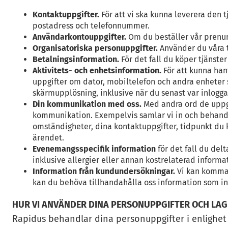
Kontaktuppgifter.
För att vi ska kunna leverera den 
postadress och telefonnummer.
Användarkontouppgifter.
Om du beställer vår prenum
Organisatoriska personuppgifter.
Använder du våra tj
Betalningsinformation.
För det fall du köper tjänster
Aktivitets- och enhetsinformation.
För att kunna han
uppgifter om dator, mobiltelefon och andra enheter 
skärmupplösning, inklusive när du senast var inlogga
Din kommunikation med oss.
Med andra ord de uppgi
kommunikation. Exempelvis samlar vi in och behandla
omständigheter, dina kontaktuppgifter, tidpunkt du k
ärendet.
Evenemangsspecifik information
för det fall du del
inklusive allergier eller annan kostrelaterad informa
Information från kundundersökningar.
Vi kan komma a
kan du behöva tillhandahålla oss information som in
HUR VI ANVÄNDER DINA PERSONUPPGIFTER OCH LA
Rapidus behandlar dina personuppgifter i enlighe