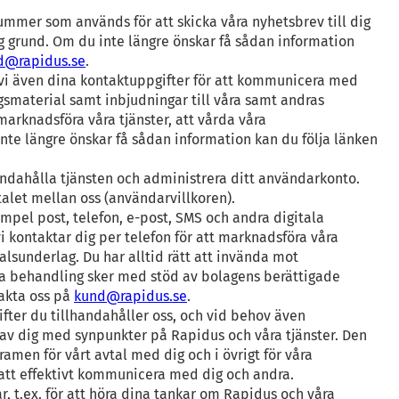
mmer som används för att skicka våra nyhetsbrev till dig
g grund. Om du inte längre önskar få sådan information
d@rapidus.se
.
vi även dina kontaktuppgifter för att kommunicera med
gsmaterial samt inbjudningar till våra samt andras
marknadsföra våra tjänster, att vårda våra
inte längre önskar få sådan information kan du följa länken
andahålla tjänsten och administrera ditt användarkonto.
talet mellan oss (användarvillkoren).
mpel post, telefon, e-post, SMS och andra digitala
 kontaktar dig per telefon för att marknadsföra våra
lsunderlag. Du har alltid rätt att invända mot
nna behandling sker med stöd av bolagens berättigade
takta oss på
kund@rapidus.se
.
ter du tillhandahåller oss, och vid behov även
av dig med synpunkter på Rapidus och våra tjänster. Den
amen för vårt avtal med dig och i övrigt för våra
v att effektivt kommunicera med dig och andra.
 t.ex. för att höra dina tankar om Rapidus och våra