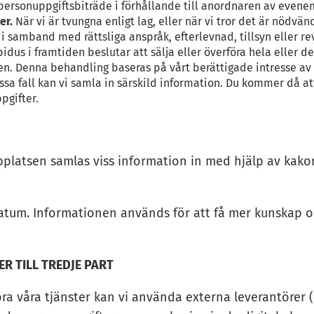
personuppgiftsbiträde i förhållande till anordnaren av even
er.
När vi är tvungna enligt lag, eller när vi tror det är nödvän
 samband med rättsliga anspråk, efterlevnad, tillsyn eller rev
apidus i framtiden beslutar att sälja eller överföra hela eller 
onen. Denna behandling baseras på vårt berättigade intresse av
issa fall kan vi samla in särskild information. Du kommer då 
pgifter.
latsen samlas viss information in med hjälp av kakor (c
 datum. Informationen används för att få mer kunskap
R TILL TREDJE PART
föra våra tjänster kan vi använda externa leverantörer