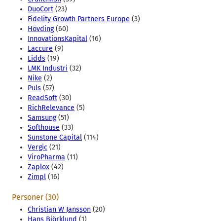
DuoCort
(23)
Fidelity Growth Partners Europe
(3)
Hövding
(60)
InnovationsKapital
(16)
Laccure
(9)
Lidds
(19)
LMK Industri
(32)
Nike
(2)
Puls
(57)
ReadSoft
(30)
RichRelevance
(5)
Samsung
(51)
Softhouse
(33)
Sunstone Capital
(114)
Vergic
(21)
ViroPharma
(11)
Zaplox
(42)
Zimpl
(16)
Personer (30)
Christian W Jansson
(20)
Hans Björklund
(1)