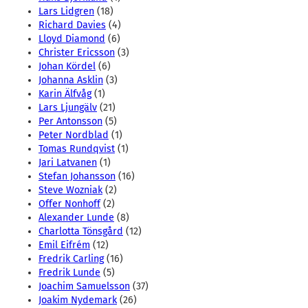
Lars Lidgren
(18)
Richard Davies
(4)
Lloyd Diamond
(6)
Christer Ericsson
(3)
Johan Kördel
(6)
Johanna Asklin
(3)
Karin Älfvåg
(1)
Lars Ljungälv
(21)
Per Antonsson
(5)
Peter Nordblad
(1)
Tomas Rundqvist
(1)
Jari Latvanen
(1)
Stefan Johansson
(16)
Steve Wozniak
(2)
Offer Nonhoff
(2)
Alexander Lunde
(8)
Charlotta Tönsgård
(12)
Emil Eifrém
(12)
Fredrik Carling
(16)
Fredrik Lunde
(5)
Joachim Samuelsson
(37)
Joakim Nydemark
(26)