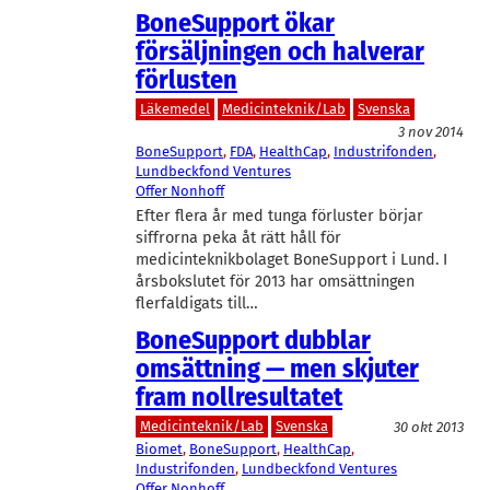
BoneSupport ökar
försäljningen och halverar
förlusten
Läkemedel
Medicinteknik/Lab
Svenska
3 nov 2014
BoneSupport
, 
FDA
, 
HealthCap
, 
Industrifonden
, 
Lundbeckfond Ventures
Offer Nonhoff
Efter flera år med tunga förluster börjar
siffrorna peka åt rätt håll för
medicinteknikbolaget BoneSupport i Lund. I
årsbokslutet för 2013 har omsättningen
flerfaldigats till…
BoneSupport dubblar
omsättning — men skjuter
fram nollresultatet
Medicinteknik/Lab
Svenska
30 okt 2013
Biomet
, 
BoneSupport
, 
HealthCap
, 
Industrifonden
, 
Lundbeckfond Ventures
Offer Nonhoff