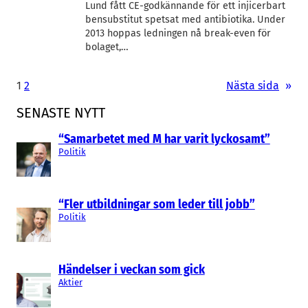
Lund fått CE-godkännande för ett injicerbart
bensubstitut spetsat med antibiotika. Under
2013 hoppas ledningen nå break-even för
bolaget,…
1
2
Nästa sida
»
SENASTE NYTT
“Samarbetet med M har varit lyckosamt”
Politik
“Fler utbildningar som leder till jobb”
Politik
Händelser i veckan som gick
Aktier