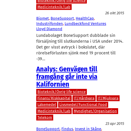
Bioteknik/Övrig life science
Medicinteknik/Lab
26 okt 2015
Biomet
, 
BoneSupport
, 
HealthCap
, 
Industrifonden
, 
Lundbeckfond Ventures
Lloyd Diamond
Lundabolaget BoneSupport dubblade sin
försäljning till slutkunderna i USA under 2014.
Det ger visst avtryck i bokslutet, där
rörelseförlusten sjönk med 19 procent till
-39…
Analys: Genvägen till
framgång går inte via
Kalifornien
Bioteknik/Övrig life science
Finans/Riskkapital
IT/Hårdvara
IT/Mjukvara
Läkemedel
Livsmedel/Functional Food
Medicinteknik/Lab
Myndighet/Organisation
Telekom
23 apr 2015
BoneSupport
, 
Findus
, 
Invest in Skåne
, 