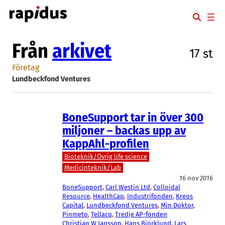
Hoppa
till
innehåll
Från
arkivet
17 st
Företag
Lundbeckfond Ventures
BoneSupport tar in över 300
miljoner – backas upp av
KappAhl-profilen
Bioteknik/Övrig life science
Medicinteknik/Lab
16 nov 2016
BoneSupport
, 
Carl Westin Ltd
, 
Colloidal
Resource
, 
HealthCap
, 
Industrifonden
, 
Kreos
Capital
, 
Lundbeckfond Ventures
, 
Min Doktor
, 
Pinmeto
, 
Tellacq
, 
Tredje AP-fonden
Christian W Jansson
, 
Hans Björklund
, 
Lars