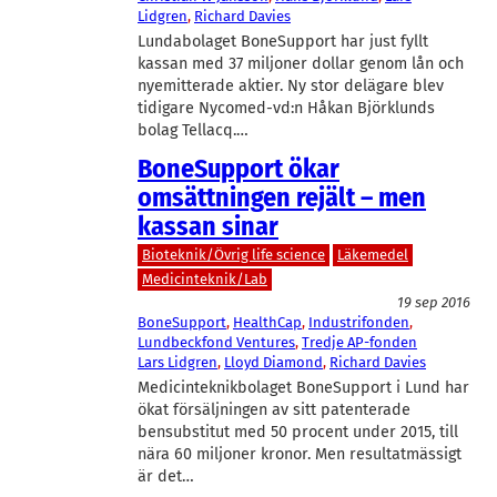
Lidgren
, 
Richard Davies
Lundabolaget BoneSupport har just fyllt
kassan med 37 miljoner dollar genom lån och
nyemitterade aktier. Ny stor delägare blev
tidigare Nycomed-vd:n Håkan Björklunds
bolag Tellacq.…
BoneSupport ökar
omsättningen rejält – men
kassan sinar
Bioteknik/Övrig life science
Läkemedel
Medicinteknik/Lab
19 sep 2016
BoneSupport
, 
HealthCap
, 
Industrifonden
, 
Lundbeckfond Ventures
, 
Tredje AP-fonden
Lars Lidgren
, 
Lloyd Diamond
, 
Richard Davies
Medicinteknikbolaget BoneSupport i Lund har
ökat försäljningen av sitt patenterade
bensubstitut med 50 procent under 2015, till
nära 60 miljoner kronor. Men resultatmässigt
är det…