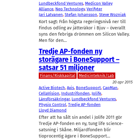
Lundbeckfond Ventures
, 
Medicon Valley
Alliance
, 
Neo Technology
, 
Verifyter
Jari Latvanen
, 
Stefan Johansson
, 
Steve Wozniak
Kort sagt: Från högsta regeringsnivå ner till
Findus odling av jätteräkor i Bjuv – överallt
syns den febriga drömmen om Silicon Valley.
Men för den…
Tredje AP-fonden ny
storägare i BoneSupport –
satsar 51 miljoner
Finans/Riskkapital
Medicinteknik/Lab
20 apr 2015
Active Biotech
, 
Axis
, 
BoneSupport
, 
CapMan
, 
CellaVision
, 
Industrifonden
, 
Jolife
, 
Länsförsäkringar
, 
Lundbeckfond Ventures
, 
Physio Control
, 
Tredje AP-fonden
Lloyd Diamond
Efter att ha sålt sin andel i Jolife 2011 gör
Tredje AP-fonden en ny, tung life science-
satsning i Skåne. Miljardfonden blir
tioprocentig ägare i BoneSupport…