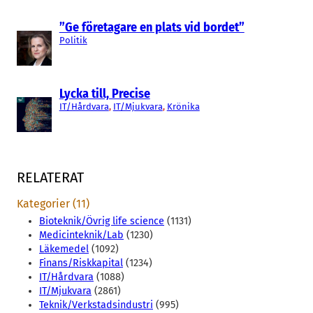
”Ge företagare en plats vid bordet”
Politik
Lycka till, Precise
IT/Hårdvara
, 
IT/Mjukvara
, 
Krönika
RELATERAT
Kategorier (11)
Bioteknik/Övrig life science
(1131)
Medicinteknik/Lab
(1230)
Läkemedel
(1092)
Finans/Riskkapital
(1234)
IT/Hårdvara
(1088)
IT/Mjukvara
(2861)
Teknik/Verkstadsindustri
(995)