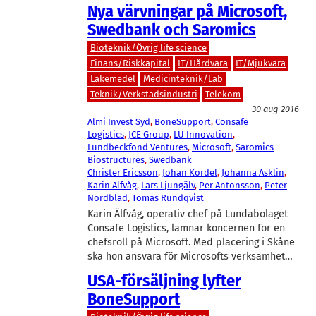
Nya värvningar på Microsoft,
Swedbank och Saromics
Bioteknik/Övrig life science
Finans/Riskkapital
IT/Hårdvara
IT/Mjukvara
Läkemedel
Medicinteknik/Lab
Teknik/Verkstadsindustri
Telekom
30 aug 2016
Almi Invest Syd
, 
BoneSupport
, 
Consafe
Logistics
, 
JCE Group
, 
LU Innovation
, 
Lundbeckfond Ventures
, 
Microsoft
, 
Saromics
Biostructures
, 
Swedbank
Christer Ericsson
, 
Johan Kördel
, 
Johanna Asklin
, 
Karin Älfvåg
, 
Lars Ljungälv
, 
Per Antonsson
, 
Peter
Nordblad
, 
Tomas Rundqvist
Karin Älfvåg, operativ chef på Lundabolaget
Consafe Logistics, lämnar koncernen för en
chefsroll på Microsoft. Med placering i Skåne
ska hon ansvara för Microsofts verksamhet…
USA-försäljning lyfter
BoneSupport