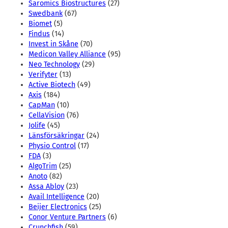
Saromics Biostructures
(27)
Swedbank
(67)
Biomet
(5)
Findus
(14)
Invest in Skåne
(70)
Medicon Valley Alliance
(95)
Neo Technology
(29)
Verifyter
(13)
Active Biotech
(49)
Axis
(184)
CapMan
(10)
CellaVision
(76)
Jolife
(45)
Länsförsäkringar
(24)
Physio Control
(17)
FDA
(3)
AlgoTrim
(25)
Anoto
(82)
Assa Abloy
(23)
Avail Intelligence
(20)
Beijer Electronics
(25)
Conor Venture Partners
(6)
Crunchfish
(59)