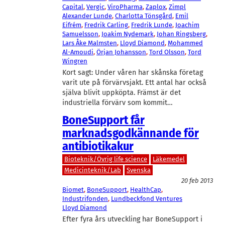
Capital
, 
Vergic
, 
ViroPharma
, 
Zaplox
, 
Zimpl
Alexander Lunde
, 
Charlotta Tönsgård
, 
Emil
Eifrém
, 
Fredrik Carling
, 
Fredrik Lunde
, 
Joachim
Samuelsson
, 
Joakim Nydemark
, 
Johan Ringsberg
, 
Lars Åke Malmsten
, 
Lloyd Diamond
, 
Mohammed
Al-Amoudi
, 
Örjan Johansson
, 
Tord Olsson
, 
Tord
Wingren
Kort sagt: Under våren har skånska företag
varit ute på förvärvsjakt. Ett antal har också
själva blivit uppköpta. Främst är det
industriella förvärv som kommit…
BoneSupport får
marknadsgodkännande för
antibiotikakur
Bioteknik/Övrig life science
Läkemedel
Medicinteknik/Lab
Svenska
20 feb 2013
Biomet
, 
BoneSupport
, 
HealthCap
, 
Industrifonden
, 
Lundbeckfond Ventures
Lloyd Diamond
Efter fyra års utveckling har BoneSupport i