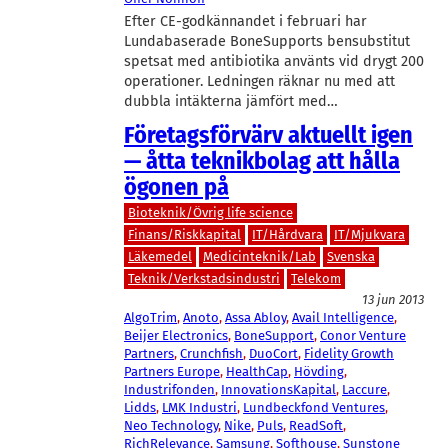
Efter CE-godkännandet i februari har
Lundabaserade BoneSupports bensubstitut
spetsat med antibiotika använts vid drygt 200
operationer. Ledningen räknar nu med att
dubbla intäkterna jämfört med…
Företagsförvärv aktuellt igen
— åtta teknikbolag att hålla
ögonen på
Bioteknik/Övrig life science
Finans/Riskkapital
IT/Hårdvara
IT/Mjukvara
Läkemedel
Medicinteknik/Lab
Svenska
Teknik/Verkstadsindustri
Telekom
13 jun 2013
AlgoTrim
, 
Anoto
, 
Assa Abloy
, 
Avail Intelligence
, 
Beijer Electronics
, 
BoneSupport
, 
Conor Venture
Partners
, 
Crunchfish
, 
DuoCort
, 
Fidelity Growth
Partners Europe
, 
HealthCap
, 
Hövding
, 
Industrifonden
, 
InnovationsKapital
, 
Laccure
, 
Lidds
, 
LMK Industri
, 
Lundbeckfond Ventures
, 
Neo Technology
, 
Nike
, 
Puls
, 
ReadSoft
, 
RichRelevance
, 
Samsung
, 
Softhouse
, 
Sunstone