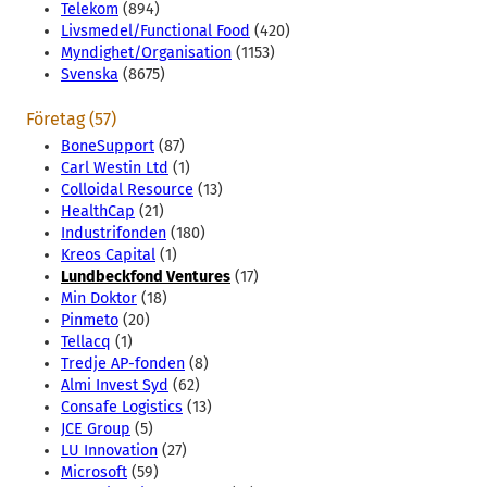
Telekom
(894)
Livsmedel/Functional Food
(420)
Myndighet/Organisation
(1153)
Svenska
(8675)
Företag (57)
BoneSupport
(87)
Carl Westin Ltd
(1)
Colloidal Resource
(13)
HealthCap
(21)
Industrifonden
(180)
Kreos Capital
(1)
Lundbeckfond Ventures
(17)
Min Doktor
(18)
Pinmeto
(20)
Tellacq
(1)
Tredje AP-fonden
(8)
Almi Invest Syd
(62)
Consafe Logistics
(13)
JCE Group
(5)
LU Innovation
(27)
Microsoft
(59)