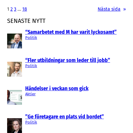
1
2
3
…
18
Nästa sida
»
SENASTE NYTT
“Samarbetet med M har varit lyckosamt”
Politik
“Fler utbildningar som leder till jobb”
Politik
Händelser i veckan som gick
Aktier
”Ge företagare en plats vid bordet”
Politik