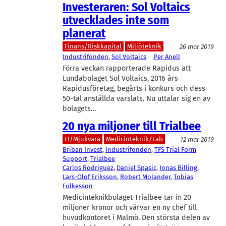
Investeraren: Sol Voltaics
utvecklades inte som
planerat
Finans/Riskkapital
Miljöteknik
26 mar 2019
Industrifonden
, 
Sol Voltaics
Per Anell
Förra veckan rapporterade Rapidus att
Lundabolaget Sol Voltaics, 2016 års
Rapidusföretag, begärts i konkurs och dess
50-tal anställda varslats. Nu uttalar sig en av
bolagets…
20 nya miljoner till Trialbee
IT/Mjukvara
Medicinteknik/Lab
12 mar 2019
Briban Invest
, 
Industrifonden
, 
TFS Trial Form
Support
, 
Trialbee
Carlos Rodriguez
, 
Daniel Spasic
, 
Jonas Billing
, 
Lars-Olof Eriksson
, 
Robert Molander
, 
Tobias
Folkesson
Medicinteknikbolaget Trialbee tar in 20
miljoner kronor och värvar en ny chef till
huvudkontoret i Malmö. Den största delen av