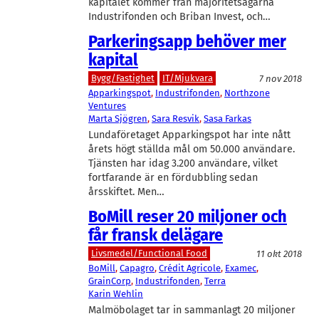
kapitalet kommer från majoritetsägarna
Industrifonden och Briban Invest, och…
Parkeringsapp behöver mer
kapital
Bygg/Fastighet
IT/Mjukvara
7 nov 2018
Apparkingspot
, 
Industrifonden
, 
Northzone
Ventures
Marta Sjögren
, 
Sara Resvik
, 
Sasa Farkas
Lundaföretaget Apparkingspot har inte nått
årets högt ställda mål om 50.000 användare.
Tjänsten har idag 3.200 användare, vilket
fortfarande är en fördubbling sedan
årsskiftet. Men…
BoMill reser 20 miljoner och
får fransk delägare
Livsmedel/Functional Food
11 okt 2018
BoMill
, 
Capagro
, 
Crédit Agricole
, 
Examec
, 
GrainCorp
, 
Industrifonden
, 
Terra
Karin Wehlin
Malmöbolaget tar in sammanlagt 20 miljoner