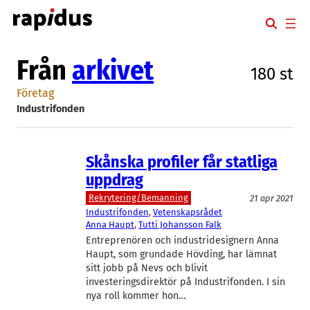
Hoppa
till
innehåll
Från
arkivet
180 st
Företag
Industrifonden
Skånska profiler får statliga
uppdrag
Rekrytering/Bemanning
21 apr 2021
Industrifonden
, 
Vetenskapsrådet
Anna Haupt
, 
Tutti Johansson Falk
Entreprenören och industridesignern Anna
Haupt, som grundade Hövding, har lämnat
sitt jobb på Nevs och blivit
investeringsdirektör på Industrifonden. I sin
nya roll kommer hon…