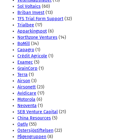
Vetenskapsrådet
(15)
Sol Voltaics
(60)
Briban Invest
(13)
TFS Trial Form Support
(32)
Trialbee
(17)
Apparkingspot
(6)
Northzone Ventures
(14)
BoMill
(34)
Capagro
(1)
Crédit Agricole
(1)
Examec
(5)
GrainCorp
(1)
Terra
(1)
Airson
(3)
Airsonett
(23)
Avidicare
(17)
Motorola
(6)
Neoventa
(1)
SEB Venture Capital
(21)
China Resources
(5)
Oatly
(55)
Östersjöstiftelsen
(22)
Pågengruppen
(8)