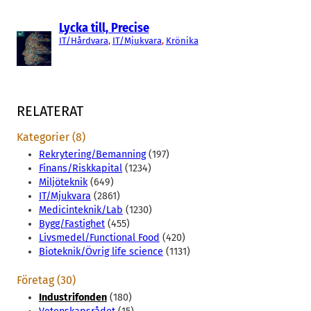
Lycka till, Precise
IT/Hårdvara
, 
IT/Mjukvara
, 
Krönika
RELATERAT
Kategorier (8)
Rekrytering/Bemanning
(197)
Finans/Riskkapital
(1234)
Miljöteknik
(649)
IT/Mjukvara
(2861)
Medicinteknik/Lab
(1230)
Bygg/Fastighet
(455)
Livsmedel/Functional Food
(420)
Bioteknik/Övrig life science
(1131)
Företag (30)
Industrifonden
(180)