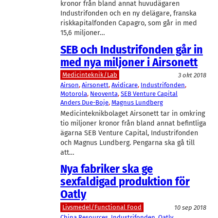
kronor från bland annat huvudägaren
Industrifonden och en ny delägare, franska
riskkapitalfonden Capagro, som går in med
15,6 miljoner…
SEB och Industrifonden går in
med nya miljoner i Airsonett
Medicinteknik/Lab
3 okt 2018
Airson
, 
Airsonett
, 
Avidicare
, 
Industrifonden
, 
Motorola
, 
Neoventa
, 
SEB Venture Capital
Anders Due-Boje
, 
Magnus Lundberg
Medicinteknikbolaget Airsonett tar in omkring
tio miljoner kronor från bland annat befintliga
ägarna SEB Venture Capital, Industrifonden
och Magnus Lundberg. Pengarna ska gå till
att…
Nya fabriker ska ge
sexfaldigad produktion för
Oatly
Livsmedel/Functional Food
10 sep 2018
China Resources
, 
Industrifonden
, 
Oatly
, 