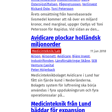
Östersjöstiftelsen
, 
Pågengruppen
, 
Verlinvest
Rickard Öste
, 
Toni Petersson
Årets omsättning från havrebaserade
livsmedel kommer att nå över en miljard
kronor, med marginal, uppger Oatlys vd Toni
Petersson för Rapidus. Vid sidan av den…
Avidicare plockar holländsk
miljonorder
Medicinteknik/Lab
11 jun 2018
Airson
, 
Airsonett
, 
Avidicare
, 
Bjäre Invest
, 
Industrifonden
, 
Länsförsäkringar Skåne
, 
SEB
Venture Capital
Peter Höjerback
Medicinteknikbolaget Avidicare i Lund har
fått sin fjärde kund i Nederländerna.
Bolagets system för luftrening ska börja
användas i fyra uppdukningsrum och fyra
operationssalar på…
Medicinteknik från Lund
bäddar för expansion