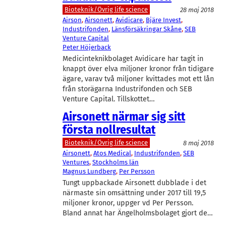
Bioteknik/Övrig life science
28 maj 2018
Airson
, 
Airsonett
, 
Avidicare
, 
Bjäre Invest
, 
Industrifonden
, 
Länsförsäkringar Skåne
, 
SEB
Venture Capital
Peter Höjerback
Medicinteknikbolaget Avidicare har tagit in
knappt över elva miljoner kronor från tidigare
ägare, varav två miljoner kvittades mot ett lån
från storägarna Industrifonden och SEB
Venture Capital. Tillskottet…
Airsonett närmar sig sitt
första nollresultat
Bioteknik/Övrig life science
8 maj 2018
Airsonett
, 
Atos Medical
, 
Industrifonden
, 
SEB
Ventures
, 
Stockholms län
Magnus Lundberg
, 
Per Persson
Tungt uppbackade Airsonett dubblade i det
närmaste sin omsättning under 2017 till 19,5
miljoner kronor, uppger vd Per Persson.
Bland annat har Ängelholmsbolaget gjort de…