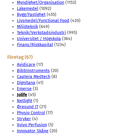
Myndighet/Organisation
(1153)
Läkemedel
(1092)
Bygg/Fastighet
(455)
Livsmedel/Functional Food
(420)
Miljöteknik
(649)
Teknik/Verkstadsindustri
(995)
Universitet / Högskola
(364)
Finans/Riskkapital
(1234)
Företag (67)
Avidicare
(17)
BibbInstruments
(20)
Captera Medtech
(8)
Dignitana
(41)
Emerse
(3)
Jolife
(45)
Netlight
(1)
Øresund IT
(21)
Physio Control
(17)
Stryker
(4)
Xvivo Perfusion
(5)
Innovator Skåne
(20)