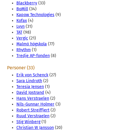
Blackberry
(33)
BoMill
(34)
Kapow Technologies
(9)
Kofax
(4)
Lyyn
(31)
TAT
(98)
Vergic
(21)
Malmö högskola
(77)
Rhythm
(1)
Tredje AP-fonden
(8)
Personer (33)
Erik von Schenck
(27)
Sara Lindroth
(2)
Teresia Jensen
(1)
David Jostrand
(4)
Hans Verstraelen
(2)
Nils-Gunnar Holmer
(3)
Robert Streiffjert
(2)
Ruud Verstraelen
(2)
Stig Winberg
(1)
Christian W Jansson
(20)