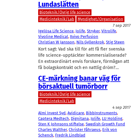
Lundaslätten
Bioteknik/Övrig life science
Medicinteknik/Lab
Myndighet/Organisation
7 sep 2017
Igelösa Life Science
, 
Jolife
, 
Stryker
, 
Vitrolife
, 
Vivoline Medical
, 
Xvivo Perfusion
Christian W Jansson
, 
Nils Gyllenkrok
, 
Stig Steen
Kort sagt: Vad ska till för att få fler svenska
life science-upptäckter kommersialiserade?
En extraordinärt envis forskare, förmågan att
få bolagskontrakt och en nattlig dröm?…
CE-märkning banar väg för
börsaktuell tumörborr
Bioteknik/Övrig life science
Medicinteknik/Lab
4 sep 2017
Almi Invest Syd
, 
Avidicare
, 
BibbInstruments
, 
Captera Medtech
, 
Dignitana
, 
Jolife
, 
LU Holding
, 
Sten K Johnsons stiftelse
, 
Swedish Growth Fund
Charles Walther
, 
Christer Fåhraeus
, 
Erik von
Schenck
, 
Fredrik Lindblad