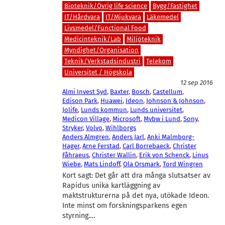
Bioteknik/Övrig life science
Bygg/Fastighet
IT/Hårdvara
IT/Mjukvara
Läkemedel
Livsmedel/Functional Food
Medicinteknik/Lab
Miljöteknik
Myndighet/Organisation
Teknik/Verkstadsindustri
Telekom
Universitet / Högskola
12 sep 2016
Almi Invest Syd
, 
Baxter
, 
Bosch
, 
Castellum
, 
Edison Park
, 
Huawei
, 
Ideon
, 
Johnson & Johnson
, 
Jolife
, 
Lunds kommun
, 
Lunds universitet
, 
Medicon Village
, 
Microsoft
, 
Mvbw i Lund
, 
Sony
, 
Stryker
, 
Volvo
, 
Wihlborgs
Anders Almgren
, 
Anders Jarl
, 
Anki Malmborg-
Hager
, 
Arne Ferstad
, 
Carl Borrebaeck
, 
Christer
Fåhraeus
, 
Christer Wallin
, 
Erik von Schenck
, 
Linus
Wiebe
, 
Mats Lindoff
, 
Ola Orsmark
, 
Tord Wingren
Kort sagt: Det går att dra många slutsatser av
Rapidus unika kartläggning av
maktstrukturerna på det nya, utökade Ideon.
Inte minst om forskningsparkens egen
styrning.…