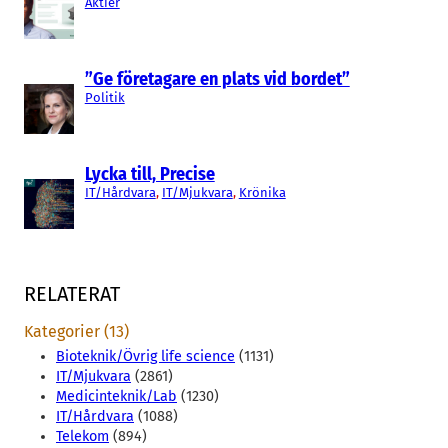
Aktier
”Ge företagare en plats vid bordet”
Politik
Lycka till, Precise
IT/Hårdvara
, 
IT/Mjukvara
, 
Krönika
RELATERAT
Kategorier (13)
Bioteknik/Övrig life science
(1131)
IT/Mjukvara
(2861)
Medicinteknik/Lab
(1230)
IT/Hårdvara
(1088)
Telekom
(894)