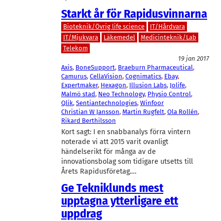
Starkt år för Rapidusvinnarna
Bioteknik/Övrig life science
IT/Hårdvara
IT/Mjukvara
Läkemedel
Medicinteknik/Lab
Telekom
19 jan 2017
Axis
, 
BoneSupport
, 
Braeburn Pharmaceutical
, 
Camurus
, 
CellaVision
, 
Cognimatics
, 
Ebay
, 
Expertmaker
, 
Hexagon
, 
Illusion Labs
, 
Jolife
, 
Malmö stad
, 
Neo Technology
, 
Physio Control
, 
Qlik
, 
Sentiantechnologies
, 
Winfoor
Christian W Jansson
, 
Martin Rugfelt
, 
Ola Rollén
, 
Rikard Berthilsson
Kort sagt: I en snabbanalys förra vintern
noterade vi att 2015 varit ovanligt
händelserikt för många av de
innovationsbolag som tidigare utsetts till
Årets Rapidusföretag.…
Ge Tekniklunds mest
upptagna ytterligare ett
uppdrag