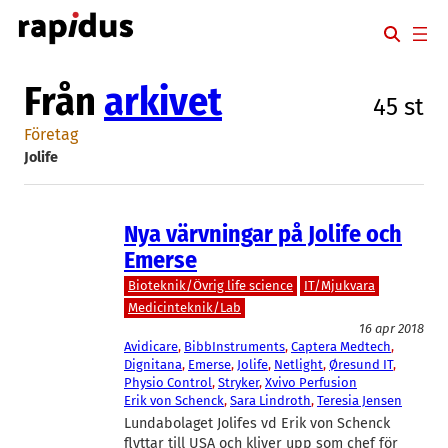
Hoppa
till
innehåll
Från
arkivet
45 st
Företag
Jolife
Nya värvningar på Jolife och
Emerse
Bioteknik/Övrig life science
IT/Mjukvara
Medicinteknik/Lab
16 apr 2018
Avidicare
, 
BibbInstruments
, 
Captera Medtech
, 
Dignitana
, 
Emerse
, 
Jolife
, 
Netlight
, 
Øresund IT
, 
Physio Control
, 
Stryker
, 
Xvivo Perfusion
Erik von Schenck
, 
Sara Lindroth
, 
Teresia Jensen
Lundabolaget Jolifes vd Erik von Schenck
flyttar till USA och kliver upp som chef för