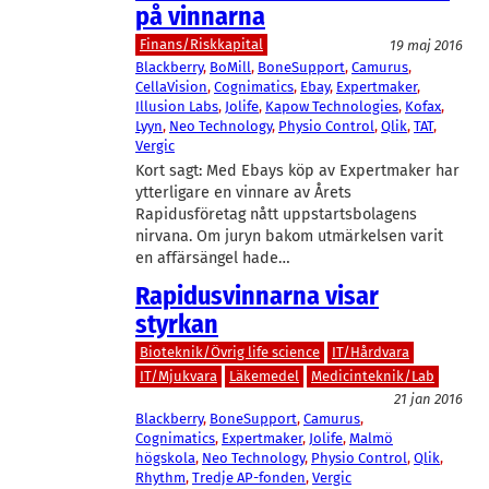
på vinnarna
Finans/Riskkapital
19 maj 2016
Blackberry
, 
BoMill
, 
BoneSupport
, 
Camurus
, 
CellaVision
, 
Cognimatics
, 
Ebay
, 
Expertmaker
, 
Illusion Labs
, 
Jolife
, 
Kapow Technologies
, 
Kofax
, 
Lyyn
, 
Neo Technology
, 
Physio Control
, 
Qlik
, 
TAT
, 
Vergic
Kort sagt: Med Ebays köp av Expertmaker har
ytterligare en vinnare av Årets
Rapidusföretag nått uppstartsbolagens
nirvana. Om juryn bakom utmärkelsen varit
en affärsängel hade…
Rapidusvinnarna visar
styrkan
Bioteknik/Övrig life science
IT/Hårdvara
IT/Mjukvara
Läkemedel
Medicinteknik/Lab
21 jan 2016
Blackberry
, 
BoneSupport
, 
Camurus
, 
Cognimatics
, 
Expertmaker
, 
Jolife
, 
Malmö
högskola
, 
Neo Technology
, 
Physio Control
, 
Qlik
, 
Rhythm
, 
Tredje AP-fonden
, 
Vergic