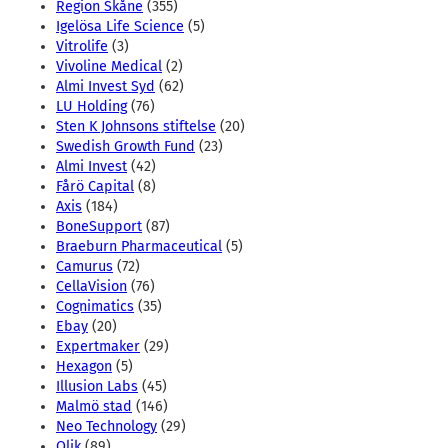
Region Skåne
(355)
Igelösa Life Science
(5)
Vitrolife
(3)
Vivoline Medical
(2)
Almi Invest Syd
(62)
LU Holding
(76)
Sten K Johnsons stiftelse
(20)
Swedish Growth Fund
(23)
Almi Invest
(42)
Fårö Capital
(8)
Axis
(184)
BoneSupport
(87)
Braeburn Pharmaceutical
(5)
Camurus
(72)
CellaVision
(76)
Cognimatics
(35)
Ebay
(20)
Expertmaker
(29)
Hexagon
(5)
Illusion Labs
(45)
Malmö stad
(146)
Neo Technology
(29)
Qlik
(89)