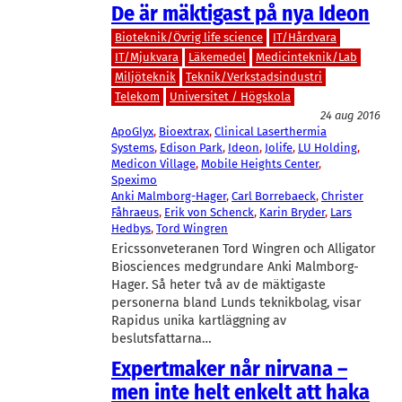
De är mäktigast på nya Ideon
Bioteknik/Övrig life science
IT/Hårdvara
IT/Mjukvara
Läkemedel
Medicinteknik/Lab
Miljöteknik
Teknik/Verkstadsindustri
Telekom
Universitet / Högskola
24 aug 2016
ApoGlyx
, 
Bioextrax
, 
Clinical Laserthermia
Systems
, 
Edison Park
, 
Ideon
, 
Jolife
, 
LU Holding
, 
Medicon Village
, 
Mobile Heights Center
, 
Speximo
Anki Malmborg-Hager
, 
Carl Borrebaeck
, 
Christer
Fåhraeus
, 
Erik von Schenck
, 
Karin Bryder
, 
Lars
Hedbys
, 
Tord Wingren
Ericssonveteranen Tord Wingren och Alligator
Biosciences medgrundare Anki Malmborg-
Hager. Så heter två av de mäktigaste
personerna bland Lunds teknikbolag, visar
Rapidus unika kartläggning av
beslutsfattarna…
Expertmaker når nirvana –
men inte helt enkelt att haka