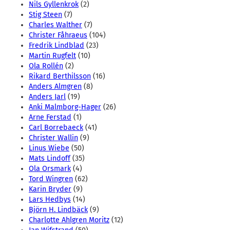
Nils Gyllenkrok
(2)
Stig Steen
(7)
Charles Walther
(7)
Christer Fåhraeus
(104)
Fredrik Lindblad
(23)
Martin Rugfelt
(10)
Ola Rollén
(2)
Rikard Berthilsson
(16)
Anders Almgren
(8)
Anders Jarl
(19)
Anki Malmborg-Hager
(26)
Arne Ferstad
(1)
Carl Borrebaeck
(41)
Christer Wallin
(9)
Linus Wiebe
(50)
Mats Lindoff
(35)
Ola Orsmark
(4)
Tord Wingren
(62)
Karin Bryder
(9)
Lars Hedbys
(14)
Björn H. Lindbäck
(9)
Charlotte Ahlgren Moritz
(12)