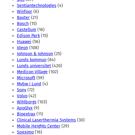
Sentiantechnologies
(4)
Winfoor
(6)
Baxter
(21)
Bosch
(15)
Castellum
(16)
Edison Park
(15)
Huawei
(56)
Ideon
(108)
Johnson & Johnson
(25)
Lunds kommun
(84)
Lunds universitet
(420)
Medicon Village
(102)
Microsoft
(59)
Mvbw i Lund
(4)
Sony
(72)
Volvo
(42)
Wihlborgs
(103)
ApoGlyx
(9)
Bioextrax
(11)
Clinical Laserthermia Systems
(30)
Mobile Heights Center
(29)
Speximo
(16)