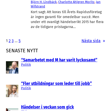
Björn H. Lindbäck
, 
Charlotte Ahlgren Moritz
, 
Jan
Wifstrand
Kort sagt: Att koras till Årets Rapidusföretag
är ingen garanti för omedelbar succé. Men
under ett ovanligt händelserikt 2015 har flera
av de tidigare pristagarna…
1
2
3
…
5
Nästa sida
»
SENASTE NYTT
“Samarbetet med M har varit lyckosamt”
Politik
“Fler utbildningar som leder till jobb”
Politik
Händelser i veckan som gick