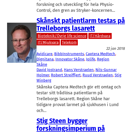
forskning och utveckling för hela Physio-
Control, den gren av Stryker-koncernen…
Skånskt patientlarm testas på
Trelleborgs lasarett
Bioteknik/Övrig life science
IT/Hårdvara
IT/Mjukvara
Telekom
22 jan 2018
Avidicare
, 
BibbInstruments
, 
Captera Medtech
, 
Dignitana
, 
Innovator Skåne
, 
Jolife
, 
Region
Skåne
David Jostrand
, 
Hans Verstraelen
, 
Nils-Gunnar
Holmer
, 
Robert Streiffjert
, 
Ruud Verstraelen
, 
Stig
Winberg
Skånska Captera Medtech gör ett omtag och
testar sitt trådlösa patientlarm på
Trelleborgs lasarett. Region Skåne har
tidigare provat larmet på sjukhusen i Lund
och…
Stig Steen bygger
forskningsimperium på