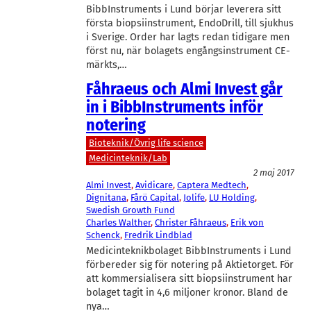
BibbInstruments i Lund börjar leverera sitt
första biopsiinstrument, EndoDrill, till sjukhus
i Sverige. Order har lagts redan tidigare men
först nu, när bolagets engångsinstrument CE-
märkts,…
Fåhraeus och Almi Invest går
in i BibbInstruments inför
notering
Bioteknik/Övrig life science
Medicinteknik/Lab
2 maj 2017
Almi Invest
, 
Avidicare
, 
Captera Medtech
, 
Dignitana
, 
Fårö Capital
, 
Jolife
, 
LU Holding
, 
Swedish Growth Fund
Charles Walther
, 
Christer Fåhraeus
, 
Erik von
Schenck
, 
Fredrik Lindblad
Medicinteknikbolaget BibbInstruments i Lund
förbereder sig för notering på Aktietorget. För
att kommersialisera sitt biopsiinstrument har
bolaget tagit in 4,6 miljoner kronor. Bland de
nya…