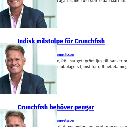
nu in mer pengar från ägarna, men det står redan klart att
kommer att…
Indisk milstolpe för Crunchfish
IT/Mjukvara
Crunchfish
Joachim Samuelsson
Centralbanken i Indien, RBI, har gett grönt ljus till banker o
att implementera Malmöbolagets tjänst för offlinebetalnin
Crunchfish behöver pengar
Okategoriserade
Crunchfish
Joachim Samuelsson
Crunchfish har beslutat att genomföra en företrädesemiss