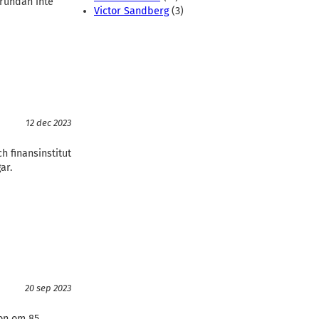
 rundan inte
Victor Sandberg
(3)
12 dec 2023
ch finansinstitut
gar.
20 sep 2023
ion om 85