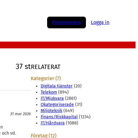
Prenumerera
Logga in
37 st
RELATERAT
Kategorier (7)
Digitala tjänster
(20)
Telekom
(894)
IT/Mjukvara
(2861)
Okategoriserade
(31)
Miljöteknik
(649)
31 mar 2026
Finans/Riskkapital
(1234)
IT/Hårdvara
(1088)
en
 och vd.
Företag (12)