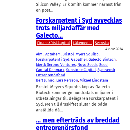
Silicon Valley. Erik Smith kommer närmst från
en post…
Forskarpatent i Syd avvecklas
trots miljardaffär med
Galecto…
Finans/Riskkapital
Läkemedel
Svenska
4 nov 2014
Almi
, 
Aptahem
, 
Bristol-Myers Squibb
, 
Forskarpatent i Syd
, 
Gabather
, 
Galecto Biotech
, 
Merck Serono Ventures
, 
Novo Seeds
, 
Seed
Capital Denmark
, 
Sunstone Capital
, 
Sydsvensk
Entreprenörfond
Bert Junno
, 
Lars Persson
, 
Mikael Lindstam
Bristol-Meyers Squibbs köp av Galecto
Biotech kommer ge hundratals miljoner i
utbetalningar till delägaren Forskarpatent i
Syd. Men till årsskiftet slutar de båda
anställda då…
… men efterträds av breddad
entreprenörsfond