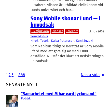
motsvarande tjänst i sin egen verksamhet.
Elisabeth Nilsson är utbildad civilekonom vid
Lunds universitet och har…
Sony Mobile skonar Lund — i
huvudsak
IT/Mjukvara
Svenska
Telekom
3 nov 2014
Sony Mobile
Hiroki Totoki
, 
Kajsa Petersson
, 
Kuni Suzuki
Som Rapidus tidigare berättat är Sony Mobile
i färd med att göra sig av med 1.000
anställda. Nu står det klart att nedskärningen
i huvudsak…
1
2
3
…
868
Nästa sida
»
SENASTE NYTT
“Samarbetet med M har varit lyckosamt”
Politik