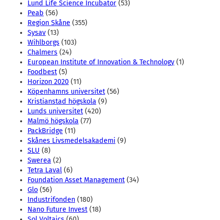
Lund Life Science Incubator
(53)
Peab
(56)
Region Skåne
(355)
Sysav
(13)
Wihlborgs
(103)
Chalmers
(24)
European Institute of Innovation & Technology
(1)
Foodbest
(5)
Horizon 2020
(11)
Köpenhamns universitet
(56)
Kristianstad högskola
(9)
Lunds universitet
(420)
Malmö högskola
(77)
PackBridge
(11)
Skånes Livsmedelsakademi
(9)
SLU
(8)
Swerea
(2)
Tetra Laval
(6)
Foundation Asset Management
(34)
Glo
(56)
Industrifonden
(180)
Nano Future Invest
(18)
Sol Voltaics
(60)