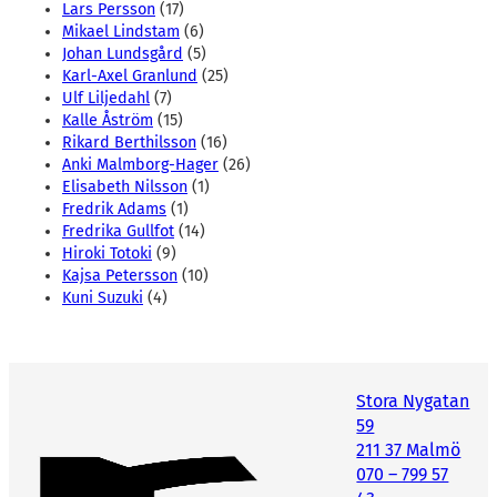
Lars Persson
(17)
Mikael Lindstam
(6)
Johan Lundsgård
(5)
Karl-Axel Granlund
(25)
Ulf Liljedahl
(7)
Kalle Åström
(15)
Rikard Berthilsson
(16)
Anki Malmborg-Hager
(26)
Elisabeth Nilsson
(1)
Fredrik Adams
(1)
Fredrika Gullfot
(14)
Hiroki Totoki
(9)
Kajsa Petersson
(10)
Kuni Suzuki
(4)
Stora Nygatan
59
211 37 Malmö
070 – 799 57