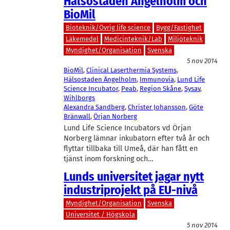
Hälsostaden Ängelholm och
BioMil
Bioteknik/Övrig life science
Bygg/Fastighet
Läkemedel
Medicinteknik/Lab
Miljöteknik
Myndighet/Organisation
Svenska
5 nov 2014
BioMil
, 
Clinical Laserthermia Systems
, 
Hälsostaden Ängelholm
, 
Immunovia
, 
Lund Life
Science Incubator
, 
Peab
, 
Region Skåne
, 
Sysav
, 
Wihlborgs
Alexandra Sandberg
, 
Christer Johansson
, 
Göte
Bränwall
, 
Örjan Norberg
Lund Life Science Incubators vd Örjan
Norberg lämnar inkubatorn efter två år och
flyttar tillbaka till Umeå, där han fått en
tjänst inom forskning och…
Lunds universitet jagar nytt
industriprojekt på EU-nivå
Myndighet/Organisation
Svenska
Universitet / Högskola
5 nov 2014