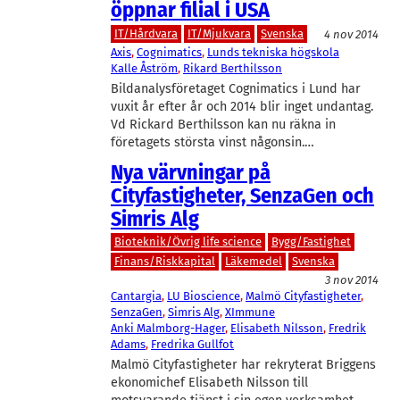
öppnar filial i USA
IT/Hårdvara
IT/Mjukvara
Svenska
4 nov 2014
Axis
, 
Cognimatics
, 
Lunds tekniska högskola
Kalle Åström
, 
Rikard Berthilsson
Bildanalysföretaget Cognimatics i Lund har
vuxit år efter år och 2014 blir inget undantag.
Vd Rickard Berthilsson kan nu räkna in
företagets största vinst någonsin.…
Nya värvningar på
Cityfastigheter, SenzaGen och
Simris Alg
Bioteknik/Övrig life science
Bygg/Fastighet
Finans/Riskkapital
Läkemedel
Svenska
3 nov 2014
Cantargia
, 
LU Bioscience
, 
Malmö Cityfastigheter
, 
SenzaGen
, 
Simris Alg
, 
XImmune
Anki Malmborg-Hager
, 
Elisabeth Nilsson
, 
Fredrik
Adams
, 
Fredrika Gullfot
Malmö Cityfastigheter har rekryterat Briggens
ekonomichef Elisabeth Nilsson till