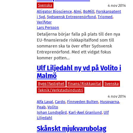
Svenska
4 nov 2014
Alligator Bioscience
, 
Almi
, 
BoMill
, 
Forskarpatent
i Syd
, 
Sydsvensk Entreprenörfond
, 
Triomed
, 
Verifyter
Lars Persson
Detaljerna börjar falla på plats till den nya
EU-finansierade riskkapitalfond som till
sommaren ska ta över efter Sydsvensk
Entreprenörfond. Med ett vidgat fokus
kommer potten…
Ulf Liljedahl ny vd på Volito i
Malmö
Bygg/Fastighet
Finans/Riskkapital
Svenska
Teknik/Verkstadsindustri
4 nov 2014
Alfa Laval
, 
Cardo
, 
Finnveden Bulten
, 
Husqvarna
, 
Peab
, 
Volito
Johan Lundsgård
, 
Karl-Axel Granlund
, 
Ulf
Liljedahl
Skånskt mjukvarubolag