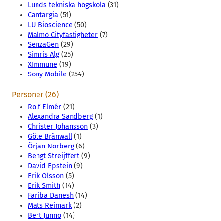
Lunds tekniska högskola
(31)
Cantargia
(51)
LU Bioscience
(50)
Malmö Cityfastigheter
(7)
SenzaGen
(29)
Simris Alg
(25)
XImmune
(19)
Sony Mobile
(254)
Personer (26)
Rolf Elmér
(21)
Alexandra Sandberg
(1)
Christer Johansson
(3)
Göte Bränwall
(1)
Örjan Norberg
(6)
Bengt Streijffert
(9)
David Epstein
(9)
Erik Olsson
(5)
Erik Smith
(14)
Fariba Danesh
(14)
Mats Reimark
(2)
Bert Junno
(14)