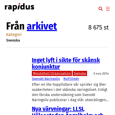
Hoppa
till
innehåll
Från
arkivet
8 675 st
Kategori
Svenska
Inget lyft i sikte för skånsk
konjunktur
Myndighet/Organisation
Svenska
5 nov 2014
Svenskt Näringsliv
Rolf Elmér
Efter en lite hoppfullare vår sprider sig åter
osäkerheten i det skånska näringslivet. Enligt
den färska undersökning som Svenskt
Näringsliv publicerar i dag står utvecklingen…
Nya värvningar: LLSI,