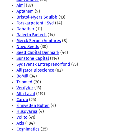
Almi
(87)
Aptahem
(9)
Bristol-Myers Squibb
(13)
Forskarpatent i Syd
(14)
Gabather
(11)
Galecto Biotech
(14)
Merck Serono Ventures
(8)
Novo Seeds
(30)
Seed Capital Denmark
(44)
Sunstone Capital
(114)
Sydsvensk Entreprenörfond
(73)
Alligator Bioscience
(82)
BoMill
(34)
Triomed
(20)
Verifyter
(13)
Alfa Laval
(119)
Cardo
(25)
Finnveden Bulten
(4)
Husqvarna
(4)
Volito
(41)
Axis
(184)
Cognimatics
(35)