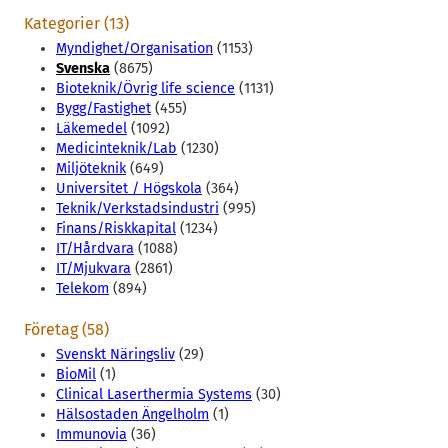
Kategorier (13)
Myndighet/Organisation
(1153)
Svenska
(8675)
Bioteknik/Övrig life science
(1131)
Bygg/Fastighet
(455)
Läkemedel
(1092)
Medicinteknik/Lab
(1230)
Miljöteknik
(649)
Universitet / Högskola
(364)
Teknik/Verkstadsindustri
(995)
Finans/Riskkapital
(1234)
IT/Hårdvara
(1088)
IT/Mjukvara
(2861)
Telekom
(894)
Företag (58)
Svenskt Näringsliv
(29)
BioMil
(1)
Clinical Laserthermia Systems
(30)
Hälsostaden Ängelholm
(1)
Immunovia
(36)