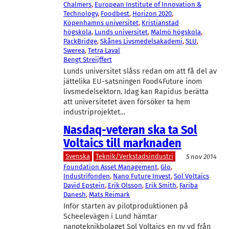
Chalmers
, 
European Institute of Innovation &
Technology
, 
Foodbest
, 
Horizon 2020
, 
Köpenhamns universitet
, 
Kristianstad
högskola
, 
Lunds universitet
, 
Malmö högskola
, 
PackBridge
, 
Skånes Livsmedelsakademi
, 
SLU
, 
Swerea
, 
Tetra Laval
Bengt Streijffert
Lunds universitet slåss redan om att få del av
jättelika EU-satsningen Food4Future inom
livsmedelsektorn. Idag kan Rapidus berätta
att universitetet även försöker ta hem
industriprojektet…
Nasdaq-veteran ska ta Sol
Voltaics till marknaden
Svenska
Teknik/Verkstadsindustri
5 nov 2014
Foundation Asset Management
, 
Glo
, 
Industrifonden
, 
Nano Future Invest
, 
Sol Voltaics
David Epstein
, 
Erik Olsson
, 
Erik Smith
, 
Fariba
Danesh
, 
Mats Reimark
Inför starten av pilotproduktionen på
Scheelevägen i Lund hämtar
nanoteknikbolaget Sol Voltaics en ny vd från