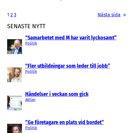
1
2
3
Nästa sida
»
SENASTE NYTT
“Samarbetet med M har varit lyckosamt”
Politik
“Fler utbildningar som leder till jobb”
Politik
Händelser i veckan som gick
Aktier
”Ge företagare en plats vid bordet”
Politik