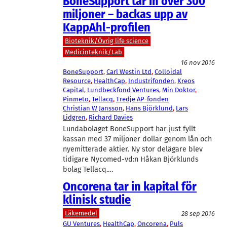
BoneSupport tar in över 300
miljoner – backas upp av
KappAhl-profilen
Bioteknik/Övrig life science
Medicinteknik/Lab
16 nov 2016
BoneSupport
, 
Carl Westin Ltd
, 
Colloidal
Resource
, 
HealthCap
, 
Industrifonden
, 
Kreos
Capital
, 
Lundbeckfond Ventures
, 
Min Doktor
, 
Pinmeto
, 
Tellacq
, 
Tredje AP-fonden
Christian W Jansson
, 
Hans Björklund
, 
Lars
Lidgren
, 
Richard Davies
Lundabolaget BoneSupport har just fyllt
kassan med 37 miljoner dollar genom lån och
nyemitterade aktier. Ny stor delägare blev
tidigare Nycomed-vd:n Håkan Björklunds
bolag Tellacq.…
Oncorena tar in kapital för
klinisk studie
Läkemedel
28 sep 2016
GU Ventures
, 
HealthCap
, 
Oncorena
, 
Puls