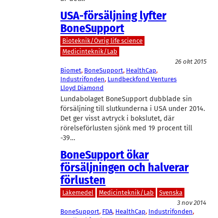
USA-försäljning lyfter
BoneSupport
Bioteknik/Övrig life science
Medicinteknik/Lab
26 okt 2015
Biomet
, 
BoneSupport
, 
HealthCap
, 
Industrifonden
, 
Lundbeckfond Ventures
Lloyd Diamond
Lundabolaget BoneSupport dubblade sin
försäljning till slutkunderna i USA under 2014.
Det ger visst avtryck i bokslutet, där
rörelseförlusten sjönk med 19 procent till
-39…
BoneSupport ökar
försäljningen och halverar
förlusten
Läkemedel
Medicinteknik/Lab
Svenska
3 nov 2014
BoneSupport
, 
FDA
, 
HealthCap
, 
Industrifonden
, 