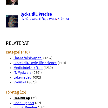
Lycka till, Precise
IT/Hårdvara
, 
IT/Mjukvara
, 
Krönika
RELATERAT
Kategorier (6)
Finans/Riskkapital
(1234)
Bioteknik/Övrig life science
(1131)
Medicinteknik/Lab
(1230)
IT/Mjukvara
(2861)
Läkemedel
(1092)
Svenska
(8675)
Företag (25)
HealthCap
(21)
BoneSupport
(87)
Industrifonden
(180)