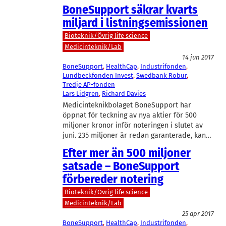
BoneSupport säkrar kvarts
miljard i listningsemissionen
Bioteknik/Övrig life science
Medicinteknik/Lab
14 jun 2017
BoneSupport
, 
HealthCap
, 
Industrifonden
, 
Lundbeckfonden Invest
, 
Swedbank Robur
, 
Tredje AP-fonden
Lars Lidgren
, 
Richard Davies
Medicinteknikbolaget BoneSupport har
öppnat för teckning av nya aktier för 500
miljoner kronor inför noteringen i slutet av
juni. 235 miljoner är redan garanterade, kan…
Efter mer än 500 miljoner
satsade – BoneSupport
förbereder notering
Bioteknik/Övrig life science
Medicinteknik/Lab
25 apr 2017
BoneSupport
, 
HealthCap
, 
Industrifonden
, 