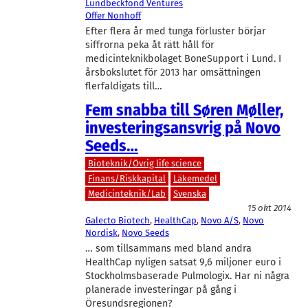
Lundbeckfond Ventures
Offer Nonhoff
Efter flera år med tunga förluster börjar
siffrorna peka åt rätt håll för
medicinteknikbolaget BoneSupport i Lund. I
årsbokslutet för 2013 har omsättningen
flerfaldigats till…
Fem snabba till Søren Møller,
investeringsansvrig på Novo
Seeds…
Bioteknik/Övrig life science
Finans/Riskkapital
Läkemedel
Medicinteknik/Lab
Svenska
15 okt 2014
Galecto Biotech
, 
HealthCap
, 
Novo A/S
, 
Novo
Nordisk
, 
Novo Seeds
… som tillsammans med bland andra
HealthCap nyligen satsat 9,6 miljoner euro i
Stockholmsbaserade Pulmologix. Har ni några
planerade investeringar på gång i
Öresundsregionen?