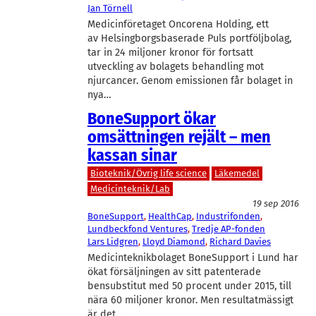
Jan Törnell
Medicinföretaget Oncorena Holding, ett
av Helsingborgsbaserade Puls portföljbolag,
tar in 24 miljoner kronor för fortsatt
utveckling av bolagets behandling mot
njurcancer. Genom emissionen får bolaget in
nya…
BoneSupport ökar
omsättningen rejält – men
kassan sinar
Bioteknik/Övrig life science
Läkemedel
Medicinteknik/Lab
19 sep 2016
BoneSupport
, 
HealthCap
, 
Industrifonden
, 
Lundbeckfond Ventures
, 
Tredje AP-fonden
Lars Lidgren
, 
Lloyd Diamond
, 
Richard Davies
Medicinteknikbolaget BoneSupport i Lund har
ökat försäljningen av sitt patenterade
bensubstitut med 50 procent under 2015, till
nära 60 miljoner kronor. Men resultatmässigt
är det…