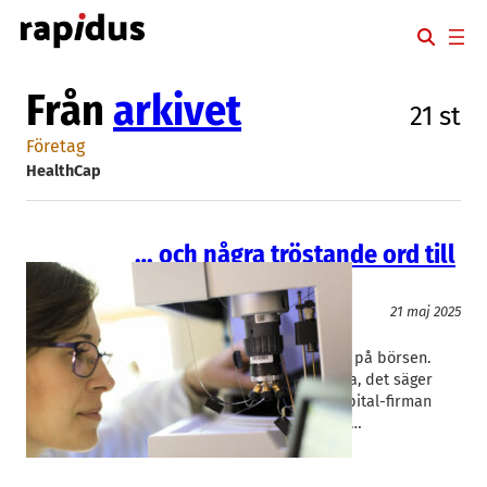
Hoppa
till
innehåll
Från
arkivet
21 st
Företag
HealthCap
… och några tröstande ord till
life science
Finans/Riskkapital
21 maj 2025
HealthCap
Max Odlander
Life science-sektorn går dåligt på börsen.
Men det finns pengar att hämta, det säger
Max Odlander från venture capital-firman
Health Cap under ett event på…