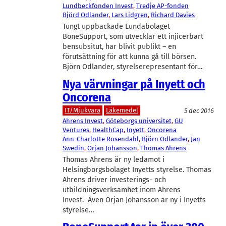
Lundbeckfonden Invest
, 
Tredje AP-fonden
Björd Odlander
, 
Lars Lidgren
, 
Richard Davies
Tungt uppbackade Lundabolaget
BoneSupport, som utvecklar ett injicerbart
bensubsitut, har blivit publikt – en
förutsättning för att kunna gå till börsen.
Björn Odlander, styrelserepresentant för…
Nya värvningar på Inyett och
Oncorena
IT/Mjukvara
Läkemedel
5 dec 2016
Ahrens Invest
, 
Göteborgs universitet
, 
GU
Ventures
, 
HealthCap
, 
Inyett
, 
Oncorena
Ann-Charlotte Rosendahl
, 
Björn Odlander
, 
Jan
Swedin
, 
Örjan Johansson
, 
Thomas Ahrens
Thomas Ahrens är ny ledamot i
Helsingborgsbolaget Inyetts styrelse. Thomas
Ahrens driver investerings- och
utbildningsverksamhet inom Ahrens
Invest. Även Örjan Johansson är ny i Inyetts
styrelse…