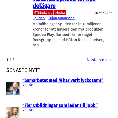
delägare
IT/Mjukvara
Media
30 apr 2019
Spiideo
Örjan Johansson
Malmöbolaget Spiideo tar in 17 miljoner
kronor för att lansera den nya produkten
Spiideo Play. Därmed får företaget
Roosgruppen, med Håkan Roos i spetsen,
och…
1
2
3
Nästa sida
»
SENASTE NYTT
“Samarbetet med M har varit lyckosamt”
Politik
“Fler utbildningar som leder till jobb”
Politik