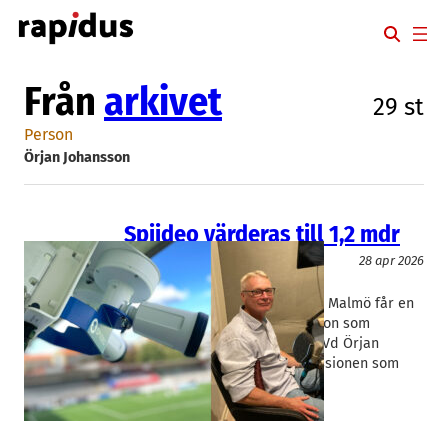
Hoppa
till
innehåll
Från
arkivet
29 st
Person
Örjan Johansson
Spiideo värderas till 1,2 mdr
Teknik/Verkstadsindustri
28 apr 2026
Spiideo
Örjan Johansson
Sportanalysföretaget Spiideo i Malmö får en
miljardvärdering i en nyemission som
registrerats hos Bolagsverket. Vd Örjan
Johansson betraktar dock emissionen som
”minimal”.