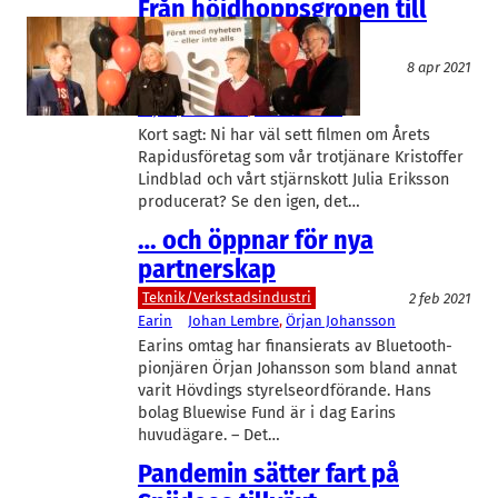
Från höjdhoppsgropen till
världsmarknaden
IT/Mjukvara
8 apr 2021
Rapidus
, 
Spiideo
Örjan Johansson
, 
Patrik Olsson
Kort sagt: Ni har väl sett filmen om Årets
Rapidusföretag som vår trotjänare Kristoffer
Lindblad och vårt stjärnskott Julia Eriksson
producerat? Se den igen, det…
… och öppnar för nya
partnerskap
Teknik/Verkstadsindustri
2 feb 2021
Earin
Johan Lembre
, 
Örjan Johansson
Earins omtag har finansierats av Bluetooth-
pionjären Örjan Johansson som bland annat
varit Hövdings styrelseordförande. Hans
bolag Bluewise Fund är i dag Earins
huvudägare. – Det…
Pandemin sätter fart på