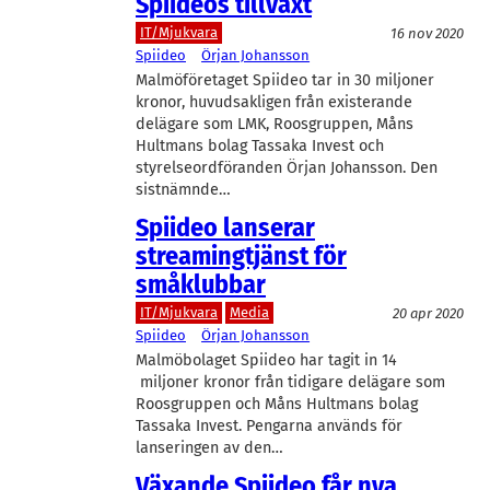
Spiideos tillväxt
IT/Mjukvara
16 nov 2020
Spiideo
Örjan Johansson
Malmöföretaget Spiideo tar in 30 miljoner
kronor, huvudsakligen från existerande
delägare som LMK, Roosgruppen, Måns
Hultmans bolag Tassaka Invest och
styrelseordföranden Örjan Johansson. Den
sistnämnde…
Spiideo lanserar
streamingtjänst för
småklubbar
IT/Mjukvara
Media
20 apr 2020
Spiideo
Örjan Johansson
Malmöbolaget Spiideo har tagit in 14
miljoner kronor från tidigare delägare som
Roosgruppen och Måns Hultmans bolag
Tassaka Invest. Pengarna används för
lanseringen av den…
Växande Spiideo får nya