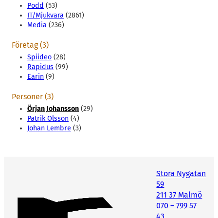
Podd
(53)
IT/Mjukvara
(2861)
Media
(236)
Företag (3)
Spiideo
(28)
Rapidus
(99)
Earin
(9)
Personer (3)
Örjan Johansson
(29)
Patrik Olsson
(4)
Johan Lembre
(3)
Stora Nygatan
59
211 37 Malmö
070 – 799 57
43