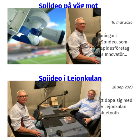
Spiideo på väg mot
lönsamhet
IT/Hårdvara
16 mar 2026
Spiideo
Örjan Johansson
Har du retat dig på VAR-granskningar i
fotbollsmatcher? Skyll inte på Spiideo, som
ligger bakom tekniken. Årets Rapidusföretag
2020 är nu nominerat som Årets Innovatör…
Spiideo i Lejonkulan
Podd
28 sep 2023
Spiideo
Örjan Johansson
Hur vet man när det är dags att dopa sig med
VC-muskler? Tredje avsnittet av Lejonkulan
gästas av Spiideos grundare, bluetooth-
pionjären Örjan Johansson.