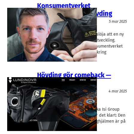
Konsumentverket
kommenterar ny Hövding
Teknik/Verkstadsindustri
5 mar 2025
Hövding
Kristoffer Pettersson
Rapidus kunde på tisdagen avslöja att en ny
Hövding-cykelhjälm är under utveckling.
Föregångaren dödades av Konsumentverket
som nu ger sina kommentarer kring
utsikterna för en…
Hövding gör comeback —
utvecklas i Lund
Teknik/Verkstadsindustri
4 mar 2025
Hövding
, 
Lundinova
Joel Eklund
, 
Johannes Book
Ett drygt år efter att österrikiska Isi Group
köpte Hövdings konkursbo står det klart: Den
fjärde generationen av Hövdinghjälmen är på
väg. Och den kommer…