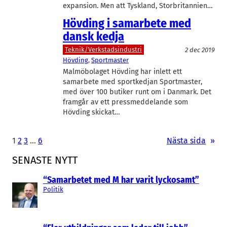
expansion. Men att Tyskland, Storbritannien…
Hövding i samarbete med
dansk kedja
Teknik/Verkstadsindustri
2 dec 2019
Hövding
, 
Sportmaster
Malmöbolaget Hövding har inlett ett
samarbete med sportkedjan Sportmaster,
med över 100 butiker runt om i Danmark. Det
framgår av ett pressmeddelande som
Hövding skickat…
1
2
3
…
6
Nästa sida
»
SENASTE NYTT
“Samarbetet med M har varit lyckosamt”
Politik