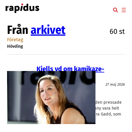
Hoppa
till
innehåll
Från
arkivet
60 st
Företag
Hövding
Kjells vd om kamikaze-
uppdraget
Event
Handel
27 maj 2026
Boozt
, 
Hövding
, 
Kjell Group
Gunnar Wrede
, 
Sandra Gadd
Senast om tre år ska läget för den pressade
elektronikkedjan Kjell & Company vara helt
annorlunda. Det säger vd Sandra Gadd, som
tagit på sig…