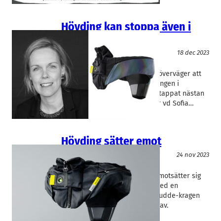
Hövding kan stoppa även i
Danmark
Teknik/Verkstadsindustri
18 dec 2023
Hövding
Sofia Svensson
Cykelhjälmsföretaget Hövding överväger att
på eget bevåg stoppa försäljningen i
Danmark. – Vi har ändå redan tappat nästan
all försäljning i Danmark, säger vd Sofia…
Hövding sätter emot
Teknik/Verkstadsindustri
24 nov 2023
Hövding
Joel Eklund
Cykelhjälmsföretaget Hövding motsätter sig
konsumentverket säljförbud med en
utredning som visar att krockkudde-kragen
uppfyller gällande säkerhetskrav.