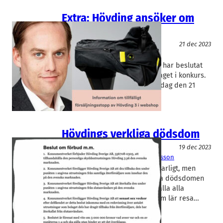
Extra: Hövding ansöker om
konkurs
Teknik/Verkstadsindustri
21 dec 2023
Hövding
Joel Eklund
Styrelsen i Hövding Sverige AB har beslutat
att ansöka om att försätta bolaget i konkurs.
Konkursansökan lämnades in idag den 21
december 2023 till Malmö…
Hövdings verkliga dödsdom
Teknik/Verkstadsindustri
19 dec 2023
Hövding
Joel Eklund
, 
Sofia Svensson
Säljstoppet för Hövding är allvarligt, men
överklagningsbart. Den verkliga dödsdomen
är att bolaget åläggs att återkalla alla
Hövding 3 från slutkunder – som lär resa…