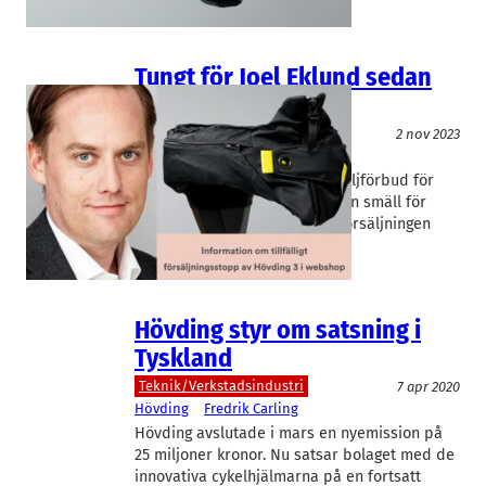
Tungt för Joel Eklund sedan
Hövding-köpet
Teknik/Verkstadsindustri
2 nov 2023
Hövding
Joel Eklund
Konsumentverkets tillfälliga säljförbud för
Hövding kom som ytterligare en smäll för
bolaget som just fått fart på försäljningen
efter förra årets ras.
Hövding styr om satsning i
Tyskland
Teknik/Verkstadsindustri
7 apr 2020
Hövding
Fredrik Carling
Hövding avslutade i mars en nyemission på
25 miljoner kronor. Nu satsar bolaget med de
innovativa cykelhjälmarna på en fortsatt