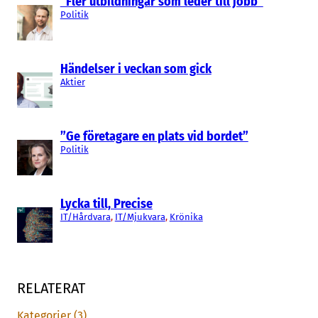
“Fler utbildningar som leder till jobb”
Politik
Händelser i veckan som gick
Aktier
”Ge företagare en plats vid bordet”
Politik
Lycka till, Precise
IT/Hårdvara
, 
IT/Mjukvara
, 
Krönika
RELATERAT
Kategorier (3)