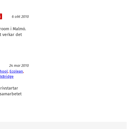
i
6 okt 2010
room i Malmö.
t verkar det
24 mar 2010
chool
, 
Ecolean
, 
ckBridge
rivstartar
a samarbetet