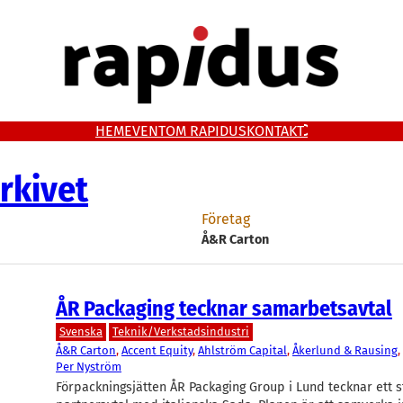
HEM
EVENT
OM RAPIDUS
KONTAKT
rkivet
Företag
Å&R Carton
ÅR Packaging tecknar samarbetsavtal
Svenska
Teknik/Verkstadsindustri
Å&R Carton
, 
Accent Equity
, 
Ahlström Capital
, 
Åkerlund & Rausing
, 
Per Nyström
Förpackningsjätten ÅR Packaging Group i Lund tecknar ett s