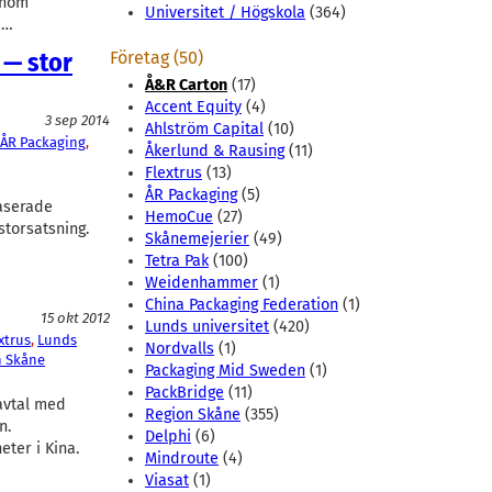
inom
Universitet / Högskola
(364)
R…
 — stor
Företag (50)
Å&R Carton
(17)
Accent Equity
(4)
3 sep 2014
Ahlström Capital
(10)
ÅR Packaging
, 
Åkerlund & Rausing
(11)
Flextrus
(13)
ÅR Packaging
(5)
aserade
HemoCue
(27)
storsatsning.
Skånemejerier
(49)
Tetra Pak
(100)
Weidenhammer
(1)
China Packaging Federation
(1)
15 okt 2012
Lunds universitet
(420)
xtrus
, 
Lunds
Nordvalls
(1)
n Skåne
Packaging Mid Sweden
(1)
PackBridge
(11)
avtal med
Region Skåne
(355)
n.
Delphi
(6)
ter i Kina.
Mindroute
(4)
Viasat
(1)