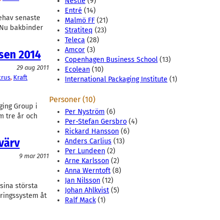
Nestlé
(9)
Entré
(14)
nehav senaste
Malmö FF
(21)
. Nu bakbinder
Stratiteq
(23)
Teleca
(28)
Amcor
(3)
rsen 2014
Copenhagen Business School
(13)
29 aug 2011
Ecolean
(10)
trus
, 
Kraft
International Packaging Institute
(1)
Personer (10)
ging Group i
Per Nyström
(6)
m tre år och
Per-Stefan Gersbro
(4)
Rickard Hansson
(6)
rvärv
Anders Carlius
(13)
Per Lundeen
(2)
9 mar 2011
Arne Karlsson
(2)
Anna Werntoft
(8)
Jan Nilsson
(12)
sina största
Johan Ahlkvist
(5)
neringssystem åt
Ralf Mack
(1)