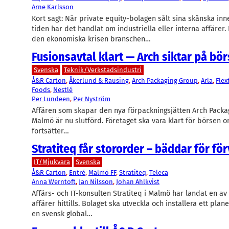
Arne Karlsson
Kort sagt: När private equity-bolagen sålt sina skånska in
tiden har det handlat om industriella eller interna affärer
den ekonomiska krisen branschen…
Fusionsavtal klart — Arch siktar på bö
Svenska
Teknik/Verkstadsindustri
Å&R Carton
, 
Åkerlund & Rausing
, 
Arch Packaging Group
, 
Arla
, 
Flex
Foods
, 
Nestlé
Per Lundeen
, 
Per Nyström
Affären som skapar den nya förpackningsjätten Arch Packa
Malmö är nu slutförd. Företaget ska vara klart för börsen o
fortsätter…
Stratiteq får stororder – bäddar för fö
IT/Mjukvara
Svenska
Å&R Carton
, 
Entré
, 
Malmö FF
, 
Stratiteq
, 
Teleca
Anna Werntoft
, 
Jan Nilsson
, 
Johan Ahlkvist
Affärs- och IT-konsulten Stratiteq i Malmö har landat en av 
affärer hittills. Bolaget ska utveckla och installera ett pla
en svensk global…