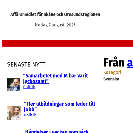
Hoppa
till
Affärsmediet för Skåne och Öresundsregionen
innehåll
fredag 7 augusti 2026
Från
a
SENASTE NYTT
Kategori
“Samarbetet med M har varit
Svenska
lyckosamt”
Politik
“Fler utbildningar som leder till
jobb”
Politik
Händelser i veckan som gick