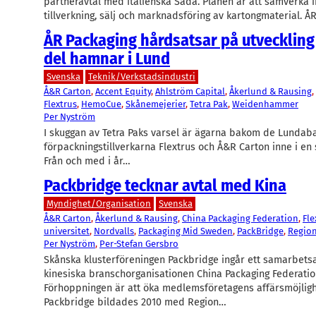
partneravtal med italienska Sada. Planen är att samverka 
tillverkning, sälj och marknadsföring av kartongmaterial. Å
ÅR Packaging hårdsatsar på utveckling
del hamnar i Lund
Svenska
Teknik/Verkstadsindustri
Å&R Carton
, 
Accent Equity
, 
Ahlström Capital
, 
Åkerlund & Rausing
, 
Flextrus
, 
HemoCue
, 
Skånemejerier
, 
Tetra Pak
, 
Weidenhammer
Per Nyström
I skuggan av Tetra Paks varsel är ägarna bakom de Lundab
förpackningstillverkarna Flextrus och Å&R Carton inne i en 
Från och med i år…
Packbridge tecknar avtal med Kina
Myndighet/Organisation
Svenska
Å&R Carton
, 
Åkerlund & Rausing
, 
China Packaging Federation
, 
Fle
universitet
, 
Nordvalls
, 
Packaging Mid Sweden
, 
PackBridge
, 
Regio
Per Nyström
, 
Per-Stefan Gersbro
Skånska klusterföreningen Packbridge ingår ett samarbets
kinesiska branschorganisationen China Packaging Federatio
Förhoppningen är att öka medlemsföretagens affärsmöjlighe
Packbridge bildades 2010 med Region…