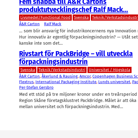
Fem snabba till Å&R Cartons
produktutvecklingschef Ralf Mack…
Livsmedel/Functional Food
Svenska
Teknik/Verkstadsindustr
Å&R Carton
Ralf Mack
… som blir ansvarig för industrikoncernens nya Innovation 
Hur innovativ är egentlig förpackningsindustrin? — Utåt set
kanske inte som det…
Rivstart för PackBridge – vill utveckla
förpackningsindustrin
Svenska
Teknik/Verkstadsindustri
Universitet / Högskola
Å&R Carton
, 
Åkerlund & Rausing
, 
Amcor
, 
Copenhagen Business S
Flextrus
, 
International Packaging Institute
, 
Lunds universitet
, 
Pa
Per-Stefan Gersbro
Med ett stöd på tre miljoner kronor under en treårsperiod 
Region Skåne företagsklustret PackBridge. Målet är att ök
mellan universitet och förpackningsindustrin. Med…