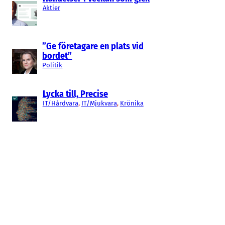
Aktier
”Ge företagare en plats vid
bordet”
Politik
Lycka till, Precise
IT/Hårdvara
, 
IT/Mjukvara
, 
Krönika