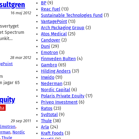
sultgren
BP
(9)
Reac Fuel
(13)
16 maj 2012
Sustainable Technologies Fund
(7)
VantagePoint
(13)
gsvertyget
Arch Packaging Group
(2)
et Spectrum
Atos Medical
(25)
junkit…
Candover
(2)
Duni
(29)
Emotron
(3)
28 mar 2012
Finnveden Bulten
(4)
gePoint
Gambro
(65)
Hilding Anders
(37)
om
Inwido
(51)
m jagar 65
Nederman
(23)
Nordic Capital
(6)
Polaris Private Equity
(17)
quity
Priveq Investment
(6)
ska
Ratos
(23)
Sydtotal
(9)
Thule
(38)
29 sep 2011
Emotron
, 
Arla
(24)
erman
, 
Nordic
Kraft Foods
(3)
, 
Thule