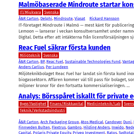
Malmöbaserade Mindroute startar kon
IT/Mjukvara
Svenska
Å&R Carton
, 
Delphi
, 
Mindroute
, 
Viasat
Rickard Hansson
IT-företaget Mindroute i Malmö — mest känt för publicerin
Lemoon — lanserar i veckan konsultversamhet under namn
Digital. Detta efter att intäkterna från licensförsäljningen s
Reac Fuel säkrar första kunden
Miljöteknik
Svenska
Å&R Carton
, 
BP
, 
Reac Fuel
, 
Sustainable Technologies Fund
, 
Vanta
Anders Carlius
, 
Per Lundeen
Miljöteknikbolaget Reac Fuel har landat sin första kund in
biogassektorn. Affären kommer väl till pass för bolaget, so
miljoner kronor för den fortsatta kommersialiseringen. …
Analys: Börsspåret iskallt för private e
Bygg/Fastighet
Finans/Riskkapital
Medicinteknik/Lab
Sven
Teknik/Verkstadsindustri
Å&R Carton
, 
Arch Packaging Group
, 
Atos Medical
, 
Candover
, 
Duni
, 
Finnveden Bulten
, 
Flextrus
, 
Gambro
, 
Hilding Anders
, 
Inwido
, 
Ned
Capital
, 
Polaris Private Equity
, 
Priveq Investment
, 
Ratos
, 
Sydtotal