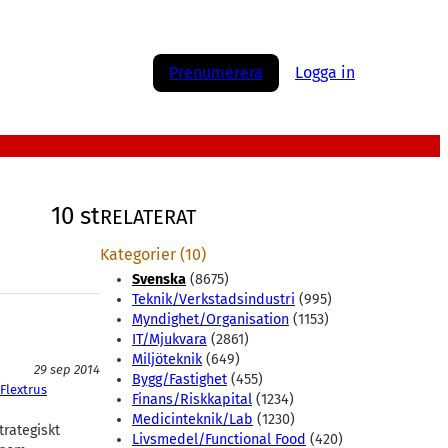
Prenumerera
Logga in
10 st
RELATERAT
Kategorier (10)
Svenska
(8675)
Teknik/Verkstadsindustri
(995)
Myndighet/Organisation
(1153)
IT/Mjukvara
(2861)
Miljöteknik
(649)
29 sep 2014
Bygg/Fastighet
(455)
Flextrus
Finans/Riskkapital
(1234)
Medicinteknik/Lab
(1230)
trategiskt
Livsmedel/Functional Food
(420)