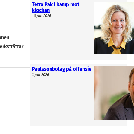
ner och
Tetra Pak i kamp mot
klockan
10 jun 2026
onen
erksträffar
Paulssonbolag på offensiv
3 jun 2026