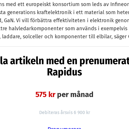
s med ett europeiskt konsortium som leds av Infineon 
ta generations kraftelektronik i ett material som hete
d, GaN. Vi vill förbättra effektiviteten i elektronik geno
ttre halvledarkomponenter som används i exempelvis
 laddare, solceller och komponenter till elbilar, säger 
Lund.
la artikeln med en prenumera
are och ansvarig för etableringen av Acreo i Lund, en 
nnat arbetar med hårdvara, elektronik och optik.
Rapidus
oppningen Infineon leder projektet. Ett europeiskt k
v 26 aktörer, däribland belgiska forskningsinstitutet 
575 kr
per månad
t Aixtron. Från svenskt håll deltar, utöver Rise, SweGa
laget Hexagem är underleverantör till. Michael Salter
re inom Rise för UltimateGan.
Debiteras årsvis 6 900 kr
går i tre år och har en total budget på 48 miljoner eur