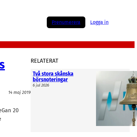
Prenumerera
Logga in
s
RELATERAT
Två stora skånska
börsnoteringar
6 jul 2026
14 maj 2019
teGan 20
e