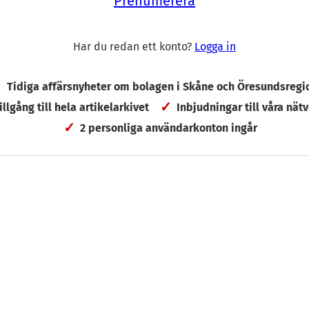
Prenumerera
nor som tillfaller Rise står Vinnova för runt fem miljo
er från EU-programmet Ecsel och Rise själva.
Har du redan ett konto?
Logga in
Tidiga affärsnyheter om bolagen i Skåne och Öresundsregi
tillgång till hela artikelarkivet
Inbjudningar till våra nätv
2 personliga användarkonton ingår