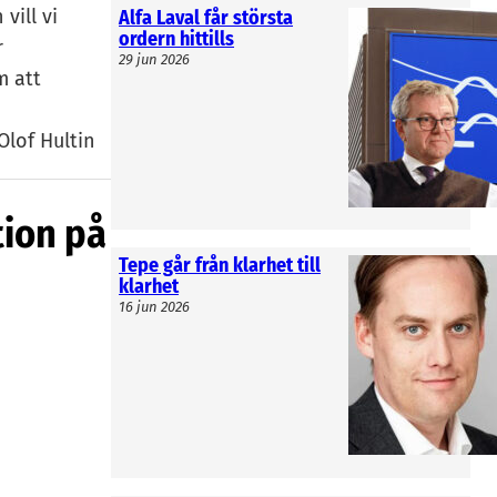
vill vi
Alfa Laval får största
ordern hittills
r
29 jun 2026
m att
Olof Hultin
tion på
del av Rise
Tepe går från klarhet till
klarhet
onsortium
16 jun 2026
Imec och
n i Linköping
 är
o. Av de 20