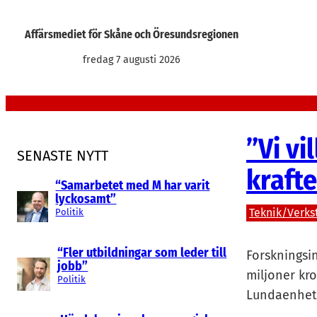
Hoppa
till
Affärsmediet för Skåne och Öresundsregionen
innehåll
fredag 7 augusti 2026
”Vi vi
SENASTE NYTT
kraft
“Samarbetet med M har varit
lyckosamt”
Teknik/Verks
Politik
“Fler utbildningar som leder till
Forskningsin
jobb”
miljoner kro
Politik
Lundaenhet 