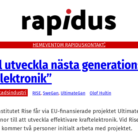
HEM
EVENT
OM RAPIDUS
KONTAKT
ll utveckla nästa generation
elektronik”
tadsindustri
RISE
, 
SweGan
, 
UltimateGan
Olof Hultin
stitutet Rise får via EU-finansierade projektet Ultima
nor till att utveckla effektivare kraftelektronik. Vid Ris
kommer två personer initialt arbeta med projektet.