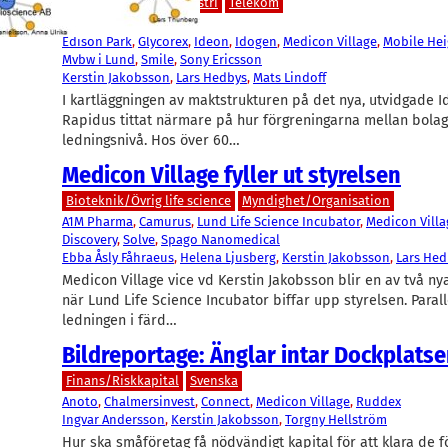
Teknik/Verkstadsindustri
Telekom
Edison Park
, 
Glycorex
, 
Ideon
, 
Idogen
, 
Medicon Village
, 
Mobile Hei
Mvbw i Lund
, 
Smile
, 
Sony Ericsson
Kerstin Jakobsson
, 
Lars Hedbys
, 
Mats Lindoff
I kartläggningen av maktstrukturen på det nya, utvidgade I
Rapidus tittat närmare på hur förgreningarna mellan bolag
ledningsnivå. Hos över 60…
Medicon Village fyller ut styrelsen
Bioteknik/Övrig life science
Myndighet/Organisation
A1M Pharma
, 
Camurus
, 
Lund Life Science Incubator
, 
Medicon Villa
Discovery
, 
Solve
, 
Spago Nanomedical
Ebba Åsly Fåhraeus
, 
Helena Ljusberg
, 
Kerstin Jakobsson
, 
Lars Hed
Medicon Village vice vd Kerstin Jakobsson blir en av två n
när Lund Life Science Incubator biffar upp styrelsen. Parall
ledningen i färd…
Bildreportage: Änglar intar Dockplats
Finans/Riskkapital
Svenska
Anoto
, 
Chalmersinvest
, 
Connect
, 
Medicon Village
, 
Ruddex
Ingvar Andersson
, 
Kerstin Jakobsson
, 
Torgny Hellström
Hur ska småföretag få nödvändigt kapital för att klara de f