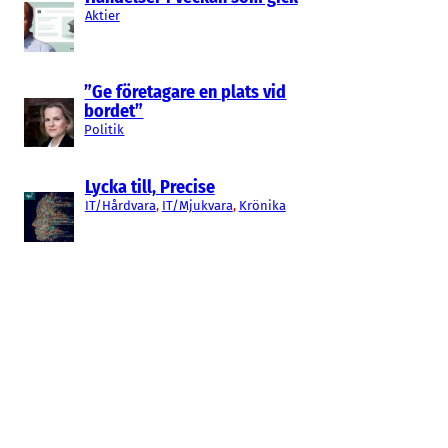
Aktier
”Ge företagare en plats vid
bordet”
Politik
Lycka till, Precise
IT/Hårdvara
, 
IT/Mjukvara
, 
Krönika