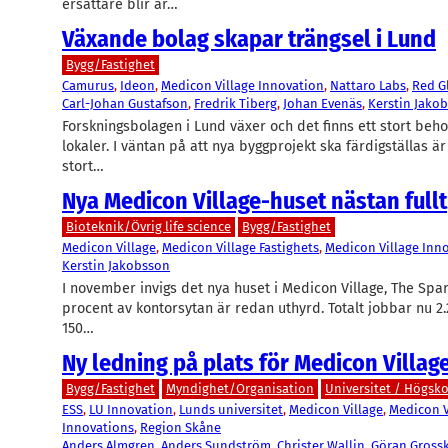
ersättare blir är…
Växande bolag skapar trängsel i Lund
Bygg/Fastighet
Camurus
, 
Ideon
, 
Medicon Village Innovation
, 
Nattaro Labs
, 
Red G
Carl-Johan Gustafson
, 
Fredrik Tiberg
, 
Johan Evenäs
, 
Kerstin Jako
Forskningsbolagen i Lund växer och det finns ett stort be
lokaler. I väntan på att nya byggprojekt ska färdigställas är
stort…
Nya Medicon Village-huset nästan fullt
Bioteknik/Övrig life science
Bygg/Fastighet
Medicon Village
, 
Medicon Village Fastighets
, 
Medicon Village Inn
Kerstin Jakobsson
I november invigs det nya huset i Medicon Village, The Spa
procent av kontorsytan är redan uthyrd. Totalt jobbar nu 2
150…
Ny ledning på plats för Medicon Villag
Bygg/Fastighet
Myndighet/Organisation
Universitet / Högsko
ESS
, 
LU Innovation
, 
Lunds universitet
, 
Medicon Village
, 
Medicon V
Innovations
, 
Region Skåne
Anders Almgren
, 
Anders Sundström
, 
Christer Wallin
, 
Göran Gross