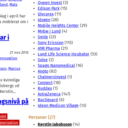
Queen Invest
(3)
fland
, 
Mats
Edison Park
(15)
Glycorex
(11)
ag i april har
Idogen
(28)
na möblerat om i
Mobile Heights Center
(29)
Mvbw i Lund
(4)
ar i
Smile
(23)
Sony Ericsson
(115)
A1M Pharma
(21)
21 nov 2016
Lund Life Science Incubator
(53)
Innovation
Solve
(2)
Spago Nanomedical
(16)
sson
, 
Marcus
Anoto
(82)
Chalmersinvest
(1)
x kvinnliga
Connect
(18)
Lisbergs vd
Ruddex
(1)
 Kerstin…
AstraZeneca
(147)
ngsnivå på
Bactiguard
(6)
Ideon Medicon Village
(13)
edel
Personer (27)
ganisation
Kerstin Jakobsson
(14)