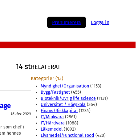
Prenumerera
Logga in
14 st
RELATERAT
Kategorier (13)
Myndighet/Organisation
(1153)
Bygg/Fastighet
(455)
Bioteknik/Övrig life science
(1131)
lage
Universitet / Högskola
(364)
Finans/Riskkapital
(1234)
16 dec 2020
IT/Mjukvara
(2861)
IT/Hårdvara
(1088)
r som chef i
Läkemedel
(1092)
 Vem hennes
Livsmedel/Functional Food
(420)