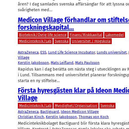
åren? I dag samlades svenska affärsänglar för att lyssna o
svårigheten med…
Medicon Village förhandlar om stiftels
forskningskapital…
Bioteknik/Övrig life science
Finans/Riskkapital
Läkemedel
Medicinteknik/Lab
Svenska
Universitet / Högskola
AstraZeneca
, 
ESS
, 
Lund Life Science Incubator
, 
Lunds universitet
, 
Village
Kerstin Jakobsson
, 
Mats Leifland
, 
Mats Paulsson
Rapidus kan i dag berätta om nästa steg i utvecklingen av 
i Lund. Tillsammans med universitetet planerar forsknings
starta en ny stiftelse…
Första hyresgästen klar på Ideon Medi
Village
Medicinteknik/Lab
Myndighet/Organisation
Svenska
AstraZeneca
, 
Bactiguard
, 
Ideon Medicon Village
Christian Kinch
, 
Kerstin Jakobsson
, 
Thomas von Koch
Medicinteknikbolaget Bactiguard blir första klara hyresgä