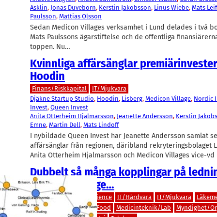
Asklin
, 
Jonas Duveborn
, 
Kerstin Jakobsson
, 
Linus Wiebe
, 
Mats Lei
Paulsson
, 
Mattias Olsson
Sedan Medicon Villages verksamhet i Lund delades i två bol
Mats Paulssons ägarstiftelse och de offentliga finansiärer
toppen. Nu…
Kvinnliga affärsänglar premiärinvester
Hoodin
Finans/Riskkapital
IT/Mjukvara
Djäkne Startup Studio
, 
Hoodin
, 
Lisberg
, 
Medicon Village
, 
Nordic 
Invest
, 
Queen Invest
Anita Otterheim Hjalmarsson
, 
Jeanette Andersson
, 
Kerstin Jakob
Emne
, 
Martin Dell
, 
Mats Lindoff
I nybildade Queen Invest har Jeanette Andersson samlat se
affärsänglar från regionen, däribland rekryteringsbolaget 
Anita Otterheim Hjalmarsson och Medicon Villages vice-vd
Dubbelt så många kopplingar på ledni
Medicon Village…
Bioteknik/Övrig life science
IT/Hårdvara
IT/Mjukvara
Läkem
Livsmedel/Functional Food
Medicinteknik/Lab
Myndighet/Or