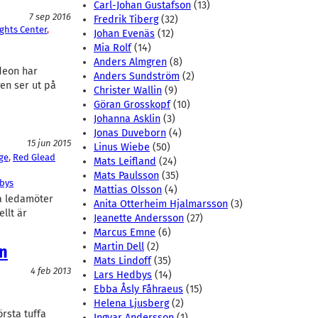
Carl-Johan Gustafson
(13)
7 sep 2016
Fredrik Tiberg
(32)
ghts Center
, 
Johan Evenäs
(12)
Mia Rolf
(14)
Anders Almgren
(8)
deon har
Anders Sundström
(2)
en ser ut på
Christer Wallin
(9)
Göran Grosskopf
(10)
Johanna Asklin
(3)
Jonas Duveborn
(4)
15 jun 2015
Linus Wiebe
(50)
ge
, 
Red Glead
Mats Leifland
(24)
Mats Paulsson
(35)
bys
Mattias Olsson
(4)
ya ledamöter
Anita Otterheim Hjalmarsson
(3)
ellt är
Jeanette Andersson
(27)
Marcus Emne
(6)
Martin Dell
(2)
en
Mats Lindoff
(35)
4 feb 2013
Lars Hedbys
(14)
Ebba Åsly Fåhraeus
(15)
Helena Ljusberg
(2)
örsta tuffa
Ingvar Andersson
(1)