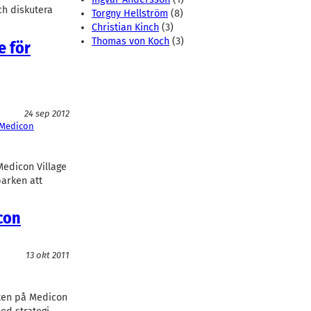
ch diskutera
Torgny Hellström
(8)
Christian Kinch
(3)
Thomas von Koch
(3)
e för
24 sep 2012
Medicon
Medicon Village
parken att
con
13 okt 2011
sten på Medicon