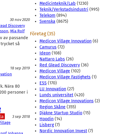
Medicinteknik/Lab
(1230)
Teknik/Verkstadsindustri
(995)
Telekom
(894)
30 nov 2020
Svenska
(8675)
lead Discovery
bsson
, 
Mia Rolf
Företag (35)
hov av passande
Medicon Village Innovation
(6)
 trycket så
Camurus
(72)
Ideon
(108)
Nattaro Labs
(26)
Red Glead Discovery
(36)
18 sep 2019
Medicon Village
(102)
ovation
Medicon Village Fastighets
(1)
ESS
(170)
rk. Nära 80
LU Innovation
(27)
.200 personer i
Lunds universitet
(420)
Medicon Village Innovations
(2)
e
Region Skåne
(355)
Djäkne Startup Studio
(15)
la
3 sep 2018
Hoodin
(14)
illage
Lisberg
(7)
Nordic Innovation Invest
(7)
kopf
, 
Johanna