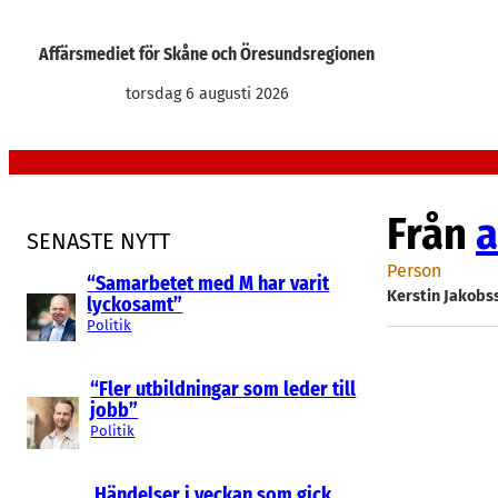
Hoppa
till
Affärsmediet för Skåne och Öresundsregionen
innehåll
torsdag 6 augusti 2026
Från
a
SENASTE NYTT
Person
“Samarbetet med M har varit
Kerstin Jakobs
lyckosamt”
Politik
“Fler utbildningar som leder till
jobb”
Politik
Händelser i veckan som gick