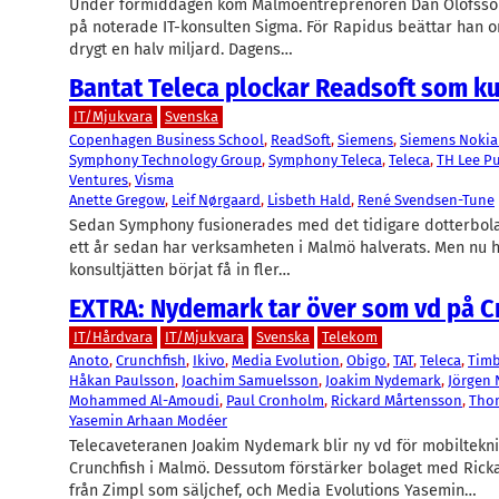
Under förmiddagen kom Malmöentreprenören Dan Olofsso
på noterade IT-konsulten Sigma. För Rapidus beättar han o
drygt en halv miljard. Dagens…
Bantat Teleca plockar Readsoft som k
IT/Mjukvara
Svenska
Copenhagen Business School
, 
ReadSoft
, 
Siemens
, 
Siemens Nokia
Symphony Technology Group
, 
Symphony Teleca
, 
Teleca
, 
TH Lee P
Ventures
, 
Visma
Anette Gregow
, 
Leif Nørgaard
, 
Lisbeth Hald
, 
René Svendsen-Tune
Sedan Symphony fusionerades med det tidigare dotterbola
ett år sedan har verksamheten i Malmö halverats. Men nu 
konsultjätten börjat få in fler…
EXTRA: Nydemark tar över som vd på C
IT/Hårdvara
IT/Mjukvara
Svenska
Telekom
Anoto
, 
Crunchfish
, 
Ikivo
, 
Media Evolution
, 
Obigo
, 
TAT
, 
Teleca
, 
Timb
Håkan Paulsson
, 
Joachim Samuelsson
, 
Joakim Nydemark
, 
Jörgen
Mohammed Al-Amoudi
, 
Paul Cronholm
, 
Rickard Mårtensson
, 
Tho
Yasemin Arhaan Modéer
Telecaveteranen Joakim Nydemark blir ny vd för mobiltekn
Crunchfish i Malmö. Dessutom förstärker bolaget med Ric
från Zimpl som säljchef, och Media Evolutions Yasemin…