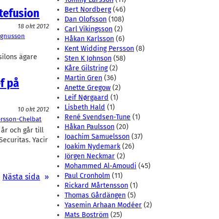
Bert Nordberg
(46)
tefusion
Dan Olofsson
(108)
18 okt 2012
Carl Vikingsson
(2)
agnusson
Håkan Karlsson
(6)
Kent Widding Persson
(8)
silons ägare
Sten K Johnson
(58)
Kåre Gilstring
(2)
Martin Gren
(36)
f på
Anette Gregow
(2)
Leif Nørgaard
(1)
Lisbeth Hald
(1)
10 okt 2012
René Svendsen-Tune
(1)
ersson-Chelbat
Håkan Paulsson
(20)
år och går till
Joachim Samuelsson
(37)
ecuritas. Yacir
Joakim Nydemark
(26)
Jörgen Neckmar
(2)
Mohammed Al-Amoudi
(45)
Paul Cronholm
(11)
Nästa sida
»
Rickard Mårtensson
(1)
Thomas Gårdängen
(5)
Yasemin Arhaan Modéer
(2)
Mats Boström
(25)