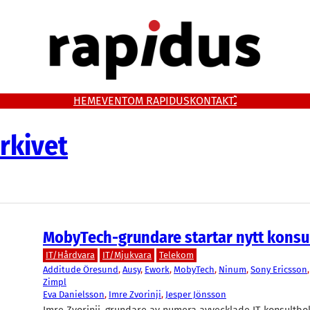
HEM
EVENT
OM RAPIDUS
KONTAKT
rkivet
MobyTech-grundare startar nytt konsu
IT/Hårdvara
IT/Mjukvara
Telekom
Additude Öresund
, 
Ausy
, 
Ework
, 
MobyTech
, 
Ninum
, 
Sony Ericsson
,
Zimpl
Eva Danielsson
, 
Imre Zvorinji
, 
Jesper Jönsson