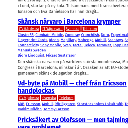
Imre Zvorinji, grundare av numera avvecklade IT-konsultb
i Lund, startar på ny kula. Tillsammans med branschvetera
Jönsson och Eva Danielsson har han dragit…
Skånsk närvaro i Barcelona krymper
IT/Hårdvara
IT/Mjukvara
Svenska
Telekom
Cluster55
, 
Combain Mobile
, 
Comoray
, 
Crunchfish
, 
Doro
, 
Expertma
Fingerprint Cards
, 
Ideon
, 
Mapillary
, 
Mobenga
, 
Mobill
, 
Scantags
, 
S
Connectivity
, 
Sony Mobile
, 
Svep
, 
Tactel
, 
Teleca
, 
TerraNet
, 
Topp De
Manuals Sweden
Björn Lindquist
, 
Micael Gustafsson
Den skånska närvaron på världens största mobilmässa, Mo
Congress i Barcelona, minskar i år. Orsaken är att EU-stöde
gemensam skånsk delegation dragits…
Vd-byte på Mobill — chef från Ericsson
handplockas
IT/Mjukvara
Svenska
Telekom
ABB
, 
Ericsson
, 
Mobill
, 
Rörläggaren
, 
Storstockholms Lokaltrafik
, 
T
Joakim Niléhn
, 
Tommy Larsson
Pricksäkert av Olofsson — men tajmin
vara problemet