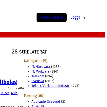
Prenumerera
Logga in
28 st
RELATERAT
Kategorier (5)
IT/Hårdvara
(1088)
IT/Mjukvara
(2861)
Telekom
(894)
ltbolag
Svenska
(8675)
Teknik/Verkstadsindustri
(995)
15 nov 2016
 
Teleca
, 
Telia
, 
Företag (60)
Additude Öresund
(2)
Ausy
(8)