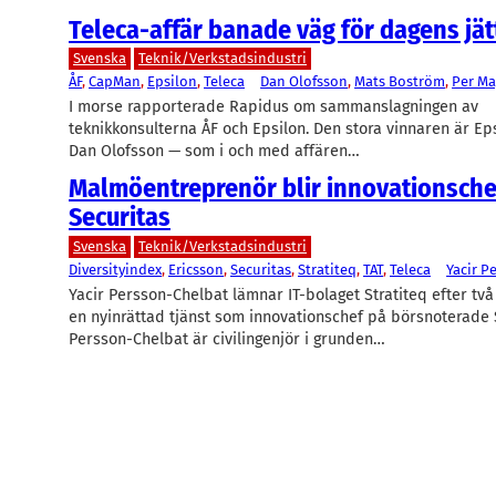
Teleca-affär banade väg för dagens jät
Svenska
Teknik/Verkstadsindustri
ÅF
, 
CapMan
, 
Epsilon
, 
Teleca
Dan Olofsson
, 
Mats Boström
, 
Per M
I morse rapporterade Rapidus om sammanslagningen av
teknikkonsulterna ÅF och Epsilon. Den stora vinnaren är Ep
Dan Olofsson — som i och med affären…
Malmöentreprenör blir innovationsche
Securitas
Svenska
Teknik/Verkstadsindustri
Diversityindex
, 
Ericsson
, 
Securitas
, 
Stratiteq
, 
TAT
, 
Teleca
Yacir P
Yacir Persson-Chelbat lämnar IT-bolaget Stratiteq efter två 
en nyinrättad tjänst som innovationschef på börsnoterade S
Persson-Chelbat är civilingenjör i grunden…