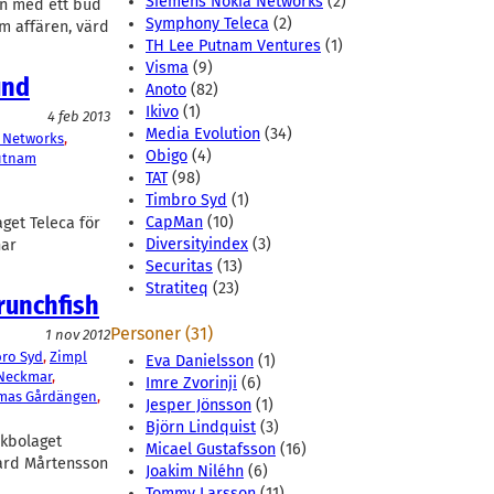
Siemens Nokia Networks
(2)
n med ett bud
Symphony Teleca
(2)
m affären, värd
TH Lee Putnam Ventures
(1)
Visma
(9)
und
Anoto
(82)
Ikivo
(1)
4 feb 2013
Media Evolution
(34)
 Networks
, 
Obigo
(4)
utnam
TAT
(98)
Timbro Syd
(1)
CapMan
(10)
get Teleca för
Diversityindex
(3)
har
Securitas
(13)
Stratiteq
(23)
runchfish
Personer (31)
1 nov 2012
ro Syd
, 
Zimpl
Eva Danielsson
(1)
 Neckmar
, 
Imre Zvorinji
(6)
mas Gårdängen
, 
Jesper Jönsson
(1)
Björn Lindquist
(3)
ikbolaget
Micael Gustafsson
(16)
kard Mårtensson
Joakim Niléhn
(6)
Tommy Larsson
(11)