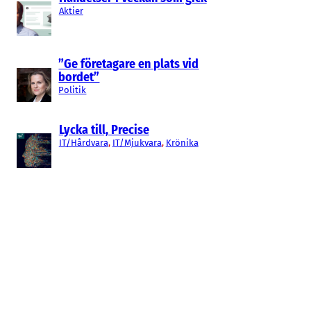
Aktier
”Ge företagare en plats vid
bordet”
Politik
Lycka till, Precise
IT/Hårdvara
, 
IT/Mjukvara
, 
Krönika