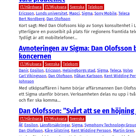
IT/Hårdvara
IT/Mjukvara
Svenska
Telekom
Ericsson
, 
Lunds universitet
, 
Mapci
, 
Sigma
, 
Sony Mobile
, 
Teleca
Bert Nordberg
, 
Dan Olofsson
Kort sagt: Med Dan Olofssons köp av Sonys konsultenhet i L
ytterligare en pusselbit på plats för regionens framtida te
Tydligt är att mobiltelefoner…
Avnoteringen av Sigma: Dan Olofsson 
koncernen
IT/Mjukvara
Svenska
Telekom
Danir
, 
Epsilon
, 
Ericsson
, 
Helsingborgs stad
, 
Sigma
, 
Teleca
, 
Volvo
Carl Vikingsson
, 
Dan Olofsson
, 
Håkan Karlsson
, 
Kent Widding Pe
Johnson
Med utköpsaffären i hamn börjar affärsmannen Dan Olofss
ett Sigma utanför börsen. Verksamheten delas nu upp i två
och fler ska komma…
Dan Olofsson: ”Svårt att se en höjning
IT/Hårdvara
IT/Mjukvara
Svenska
ÅF
, 
Epsilon
, 
Länsförsäkringar
, 
Sigma
, 
Symphony Technology Grou
Dan Olofsson
, 
Kåre Gilstring
, 
Kent Widding Persson
, 
Martin Gren
, 