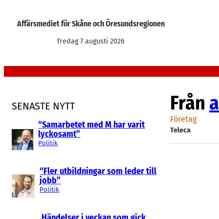
Hoppa
till
Affärsmediet för Skåne och Öresundsregionen
innehåll
fredag 7 augusti 2026
Från
a
SENASTE NYTT
Företag
“Samarbetet med M har varit
Teleca
lyckosamt”
Politik
“Fler utbildningar som leder till
jobb”
Politik
Händelser i veckan som gick