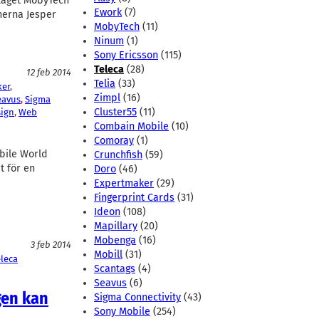
olaget MobyTech
Ework
(7)
nerna Jesper
MobyTech
(11)
Ninum
(1)
Sony Ericsson
(115)
Teleca
(28)
12 feb 2014
Telia
(33)
ker
, 
Zimpl
(16)
eavus
, 
Sigma
Cluster55
(11)
sign
, 
Web
Combain Mobile
(10)
Comoray
(1)
bile World
Crunchfish
(59)
t för en
Doro
(46)
Expertmaker
(29)
Fingerprint Cards
(31)
Ideon
(108)
Mapillary
(20)
Mobenga
(16)
3 feb 2014
Mobill
(31)
eleca
Scantags
(4)
Seavus
(6)
gen kan
Sigma Connectivity
(43)
Sony Mobile
(254)