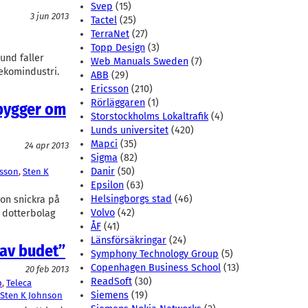
Svep
(15)
3 jun 2013
Tactel
(25)
TerraNet
(27)
Topp Design
(3)
und faller
Web Manuals Sweden
(7)
lekomindustri.
ABB
(29)
Ericsson
(210)
Rörläggaren
(1)
bygger om
Storstockholms Lokaltrafik
(4)
Lunds universitet
(420)
Mapci
(35)
24 apr 2013
Sigma
(82)
Danir
(50)
rsson
, 
Sten K
Epsilon
(63)
Helsingborgs stad
(46)
on snickra på
Volvo
(42)
 dotterbolag
ÅF
(41)
Länsförsäkringar
(24)
 av budet”
Symphony Technology Group
(5)
Copenhagen Business School
(13)
20 feb 2013
ReadSoft
(30)
p
, 
Teleca
Siemens
(19)
Sten K Johnson