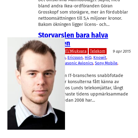
bland andra Ikea-ordföranden Göran
Grosskopf som storägare, mer än fördubblar
nettoomsättningen till 5,4 miljoner kronor.
Bakom ökningen ligger licens- och…
Storvarslen bara halva
sanningen
IT/Hårdvara
IT/Mjukvara
Telekom
9 apr 2015
Ausy
, 
Cybercom
, 
Ericsson
, 
HiQ
, 
Knowit
, 
MobyTech
, 
Panasonic Avionics
, 
Sony Mobile
, 
Tactel
Kort sagt: Som IT-branschens snabbfotade
daglönare har konsulterna fått känna av
utförslöpan hos Lunds telekomjättar, långt
innan den senaste tidens uppmärksammade
storvarsel. Sedan 2008 har…