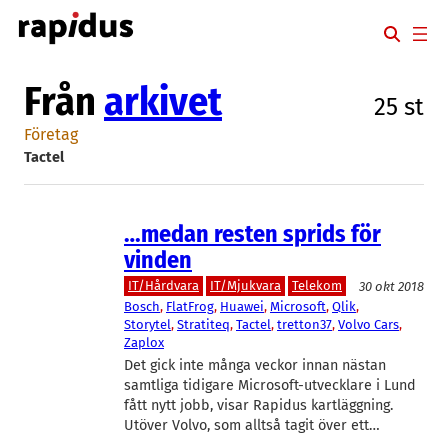
Hoppa
till
innehåll
Från
arkivet
25 st
Företag
Tactel
…medan resten sprids för
vinden
IT/Hårdvara
IT/Mjukvara
Telekom
30 okt 2018
Bosch
, 
FlatFrog
, 
Huawei
, 
Microsoft
, 
Qlik
, 
Storytel
, 
Stratiteq
, 
Tactel
, 
tretton37
, 
Volvo Cars
, 
Zaplox
Det gick inte många veckor innan nästan
samtliga tidigare Microsoft-utvecklare i Lund
fått nytt jobb, visar Rapidus kartläggning.
Utöver Volvo, som alltså tagit över ett…