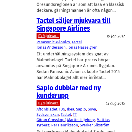
Öresundsregionen är som att läsa en klassisk
deckare: gärningsmannen är ofta någon…
Tactel säljer mjukvara till
Singapore Airlines
IT/Mjukvara
19 jan 2017
Panasonic Avionics
, 
Tactel
Jonas Andersson
, 
Jonas Hasselgren
Ett underhållningssystem designat av
Malmöbolaget Tactel har precis börjat
användas på Singapore Airlines flygplan.
Sedan Panasonic Avionics köpte Tactel 2015
har Malmöbolaget allt mer inriktat…
Saplo dubblar med ny
kundgrupp
IT/Mjukvara
12 aug 2015
Aftonbladet
, 
IDG
, 
Ikea
, 
Saplo
, 
Sova
, 
Sydsvenskan
, 
Tactel
, 
TT
Göran Grosskopf
, 
Martin Liljeberg
, 
Mattias
Tyrberg
, 
Per Henriksson
, 
Sverker Sikström
Det omskrivna Malmöbolaget Saplo, med