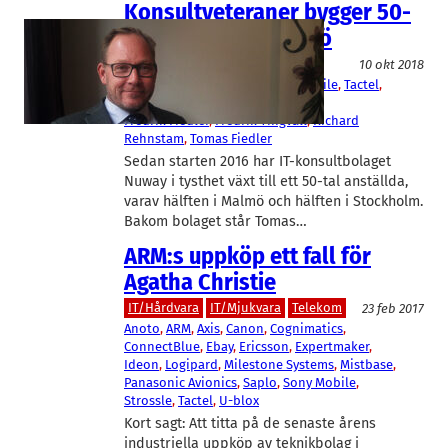
Konsultveteraner bygger 50-
mannabolag i Malmö
IT/Mjukvara
10 okt 2018
B3IT
, 
Nuway
, 
Panasonic
, 
Sony Mobile
, 
Tactel
, 
Third Base
, 
X3M Consulting
Fredrik Fiedler
, 
Fredrik Tingvall
, 
Richard
Rehnstam
, 
Tomas Fiedler
Sedan starten 2016 har IT-konsultbolaget
Nuway i tysthet växt till ett 50-tal anställda,
varav hälften i Malmö och hälften i Stockholm.
Bakom bolaget står Tomas…
ARM:s uppköp ett fall för
Agatha Christie
IT/Hårdvara
IT/Mjukvara
Telekom
23 feb 2017
Anoto
, 
ARM
, 
Axis
, 
Canon
, 
Cognimatics
, 
ConnectBlue
, 
Ebay
, 
Ericsson
, 
Expertmaker
, 
Ideon
, 
Logipard
, 
Milestone Systems
, 
Mistbase
, 
Panasonic Avionics
, 
Saplo
, 
Sony Mobile
, 
Strossle
, 
Tactel
, 
U-blox
Kort sagt: Att titta på de senaste årens
industriella uppköp av teknikbolag i