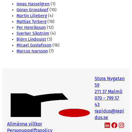
Jonas Hasselgren
(1)
Göran Grosskopf
(10)
Martin Liljeberg
(4)
Mattias Tyrberg
(10)
Per Henriksson
(12)
Sverker Sikström
(4)
Björn Lindquist
(3)
Micael Gustafsson
(16)
Marcus Ivarsson
(7)
Stora Nygatan
59
211 37 Malmö
070 – 799 57
43
rapidus@rapi
dus.se
LinkedIn
Facebook
Instagram
Allmänna villkor
Personuppgiftspolicy