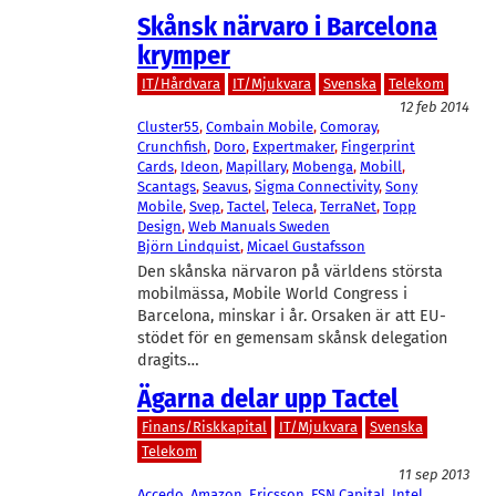
Skånsk närvaro i Barcelona
krymper
IT/Hårdvara
IT/Mjukvara
Svenska
Telekom
12 feb 2014
Cluster55
, 
Combain Mobile
, 
Comoray
, 
Crunchfish
, 
Doro
, 
Expertmaker
, 
Fingerprint
Cards
, 
Ideon
, 
Mapillary
, 
Mobenga
, 
Mobill
, 
Scantags
, 
Seavus
, 
Sigma Connectivity
, 
Sony
Mobile
, 
Svep
, 
Tactel
, 
Teleca
, 
TerraNet
, 
Topp
Design
, 
Web Manuals Sweden
Björn Lindquist
, 
Micael Gustafsson
Den skånska närvaron på världens största
mobilmässa, Mobile World Congress i
Barcelona, minskar i år. Orsaken är att EU-
stödet för en gemensam skånsk delegation
dragits…
Ägarna delar upp Tactel
Finans/Riskkapital
IT/Mjukvara
Svenska
Telekom
11 sep 2013
Accedo
, 
Amazon
, 
Ericsson
, 
FSN Capital
, 
Intel
, 