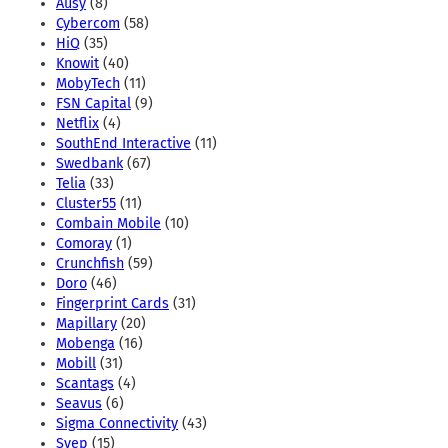
Ausy
(8)
Cybercom
(58)
HiQ
(35)
Knowit
(40)
MobyTech
(11)
FSN Capital
(9)
Netflix
(4)
SouthEnd Interactive
(11)
Swedbank
(67)
Telia
(33)
Cluster55
(11)
Combain Mobile
(10)
Comoray
(1)
Crunchfish
(59)
Doro
(46)
Fingerprint Cards
(31)
Mapillary
(20)
Mobenga
(16)
Mobill
(31)
Scantags
(4)
Seavus
(6)
Sigma Connectivity
(43)
Svep
(15)