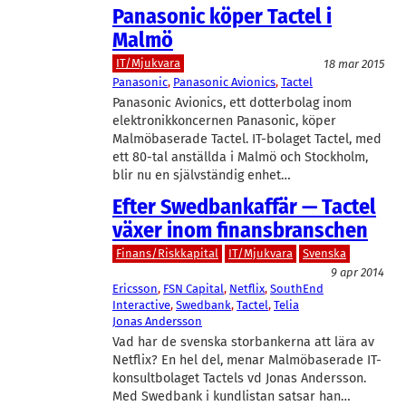
Panasonic köper Tactel i
Malmö
IT/Mjukvara
18 mar 2015
Panasonic
, 
Panasonic Avionics
, 
Tactel
Panasonic Avionics, ett dotterbolag inom
elektronikkoncernen Panasonic, köper
Malmöbaserade Tactel. IT-bolaget Tactel, med
ett 80-tal anställda i Malmö och Stockholm,
blir nu en självständig enhet…
Efter Swedbankaffär — Tactel
växer inom finansbranschen
Finans/Riskkapital
IT/Mjukvara
Svenska
9 apr 2014
Ericsson
, 
FSN Capital
, 
Netflix
, 
SouthEnd
Interactive
, 
Swedbank
, 
Tactel
, 
Telia
Jonas Andersson
Vad har de svenska storbankerna att lära av
Netflix? En hel del, menar Malmöbaserade IT-
konsultbolaget Tactels vd Jonas Andersson.
Med Swedbank i kundlistan satsar han…