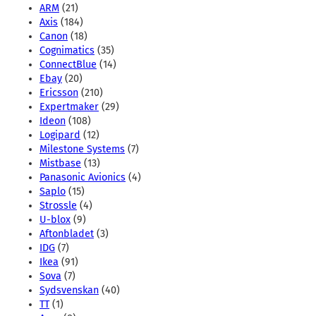
ARM
(21)
Axis
(184)
Canon
(18)
Cognimatics
(35)
ConnectBlue
(14)
Ebay
(20)
Ericsson
(210)
Expertmaker
(29)
Ideon
(108)
Logipard
(12)
Milestone Systems
(7)
Mistbase
(13)
Panasonic Avionics
(4)
Saplo
(15)
Strossle
(4)
U-blox
(9)
Aftonbladet
(3)
IDG
(7)
Ikea
(91)
Sova
(7)
Sydsvenskan
(40)
TT
(1)