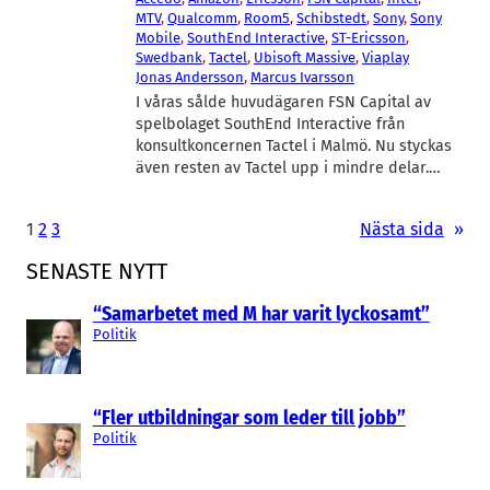
MTV
, 
Qualcomm
, 
Room5
, 
Schibstedt
, 
Sony
, 
Sony
Mobile
, 
SouthEnd Interactive
, 
ST-Ericsson
, 
Swedbank
, 
Tactel
, 
Ubisoft Massive
, 
Viaplay
Jonas Andersson
, 
Marcus Ivarsson
I våras sålde huvudägaren FSN Capital av
spelbolaget SouthEnd Interactive från
konsultkoncernen Tactel i Malmö. Nu styckas
även resten av Tactel upp i mindre delar.…
1
2
3
Nästa sida
»
SENASTE NYTT
“Samarbetet med M har varit lyckosamt”
Politik
“Fler utbildningar som leder till jobb”
Politik