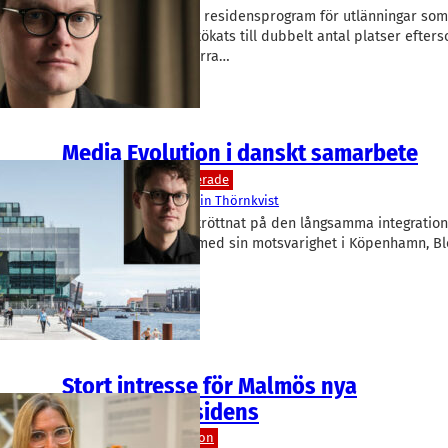
Malmö Residency, ett residensprogram för utlänningar som 
jobba i Malmö, har utökats till dubbelt antal platser efter
var ännu större än förra…
Media Evolution i danskt samarbete
Danmark
Okategoriserade
Media Evolution
Martin Thörnkvist
Media Evolution har tröttnat på den långsamma integratio
och har träffat avtal med sin motsvarighet i Köpenhamn, Bl
bara första steget”.
Stort intresse för Malmös nya
näringslivsresidens
Myndighet/Organisation