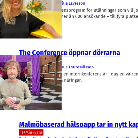
Media Evolution
Pernilla Lavesson
I höst invigs ett residensprogram för utlänningar som vill 
Första rundan hade mer än 600 ansökande – till fyra platse
The Conference öppnar dörrarna
Media
Media Evolution
Magnus Thure Nilsson
Det som började som en internkonferens är i dag en välr
plattform för kreativa näringar.
Malmöbaserad hälsoapp tar in nytt kap
IT/Mjukvara