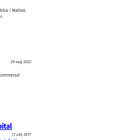
jobba i Malmö.
r.
29 aug 2023
enommerad
ital
11 okt 2017