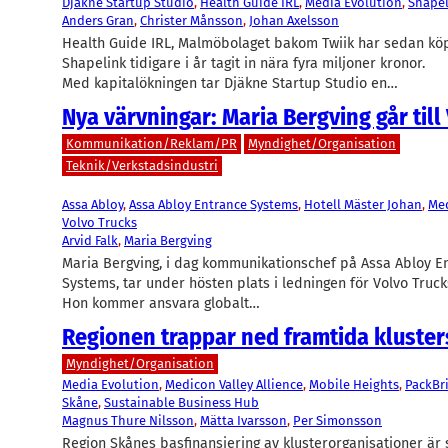
Djäkne Startup Studio
, 
Health Guide IRL
, 
Media Evolution
, 
Shapel
Anders Gran
, 
Christer Månsson
, 
Johan Axelsson
Health Guide IRL, Malmöbolaget bakom Twiik har sedan kö
Shapelink tidigare i år tagit in nära fyra miljoner kronor.
Med kapitalökningen tar Djäkne Startup Studio en…
Nya värvningar: Maria Bergving går till
Kommunikation/Reklam/PR
Myndighet/Organisation
Teknik/Verkstadsindustri
Assa Abloy
, 
Assa Abloy Entrance Systems
, 
Hotell Mäster Johan
, 
Med
Volvo Trucks
Arvid Falk
, 
Maria Bergving
Maria Bergving, i dag kommunikationschef på Assa Abloy E
Systems, tar under hösten plats i ledningen för Volvo Truck
Hon kommer ansvara globalt…
Regionen trappar ned framtida kluste
Myndighet/Organisation
Media Evolution
, 
Medicon Valley Allience
, 
Mobile Heights
, 
PackBr
Skåne
, 
Sustainable Business Hub
Magnus Thure Nilsson
, 
Mätta Ivarsson
, 
Per Simonsson
Region Skånes basfinansiering av klusterorganisationer är s