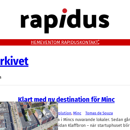
HEM
EVENT
OM RAPIDUS
KONTAKT
rkivet
n
Klart med ny destination för Minc
Entreprenörskap
Game Habitat
, 
Media Evolution
, 
Minc
Tomas de Souza
Nästa år blir det sista i Mincs nuvarande lokaler. Sedan går 
350 meter till andra sidan Klaffbron – när startuphuset blir