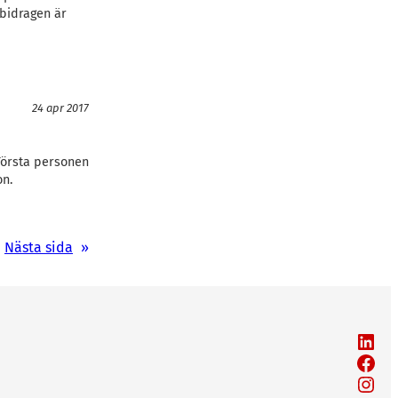
 bidragen är
24 apr 2017
Första personen
on.
Nästa sida
»
LinkedIn
Facebook
Instagram