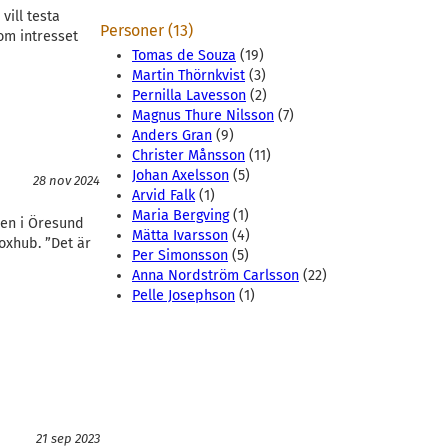
vill testa
Personer (13)
som intresset
Tomas de Souza
(19)
Martin Thörnkvist
(3)
Pernilla Lavesson
(2)
Magnus Thure Nilsson
(7)
Anders Gran
(9)
Christer Månsson
(11)
Johan Axelsson
(5)
28 nov 2024
Arvid Falk
(1)
Maria Bergving
(1)
nen i Öresund
Mätta Ivarsson
(4)
oxhub. ”Det är
Per Simonsson
(5)
Anna Nordström Carlsson
(22)
Pelle Josephson
(1)
21 sep 2023