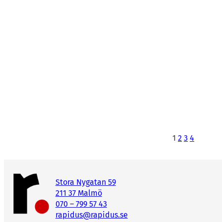
1
2
3
4
Stora Nygatan 59
211 37 Malmö
070 – 799 57 43
rapidus@rapidus.se