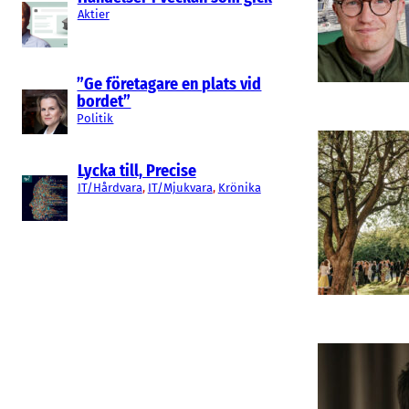
Aktier
”Ge företagare en plats vid
bordet”
Politik
Lycka till, Precise
IT/Hårdvara
, 
IT/Mjukvara
, 
Krönika