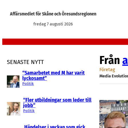
Hoppa
till
Affärsmediet för Skåne och Öresundsregionen
innehåll
fredag 7 augusti 2026
Från
a
SENASTE NYTT
Företag
“Samarbetet med M har varit
Media Evolutio
lyckosamt”
Politik
“Fler utbildningar som leder till
jobb”
Politik
Händelser i veckan som gick