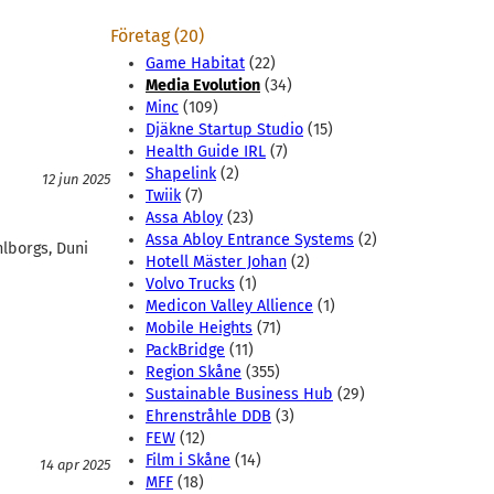
Företag (20)
Game Habitat
(22)
Media Evolution
(34)
Minc
(109)
Djäkne Startup Studio
(15)
Health Guide IRL
(7)
Shapelink
(2)
12 jun 2025
Twiik
(7)
Assa Abloy
(23)
Assa Abloy Entrance Systems
(2)
lborgs, Duni
Hotell Mäster Johan
(2)
Volvo Trucks
(1)
Medicon Valley Allience
(1)
Mobile Heights
(71)
PackBridge
(11)
Region Skåne
(355)
Sustainable Business Hub
(29)
Ehrenstråhle DDB
(3)
FEW
(12)
Film i Skåne
(14)
14 apr 2025
MFF
(18)