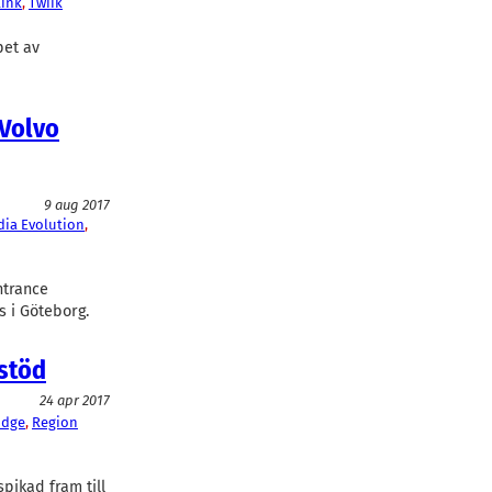
ink
, 
Twiik
pet av
 Volvo
9 aug 2017
ia Evolution
, 
ntrance
s i Göteborg.
rstöd
24 apr 2017
idge
, 
Region
pikad fram till