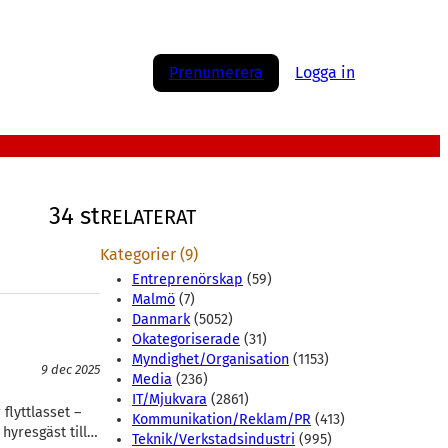
Prenumerera
Logga in
34 st
RELATERAT
Kategorier (9)
Entreprenörskap
(59)
Malmö
(7)
Danmark
(5052)
Okategoriserade
(31)
Myndighet/Organisation
(1153)
9 dec 2025
Media
(236)
IT/Mjukvara
(2861)
flyttlasset –
Kommunikation/Reklam/PR
(413)
 hyresgäst till…
Teknik/Verkstadsindustri
(995)