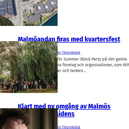
Malmöandan firas med kvartersfest
Malmö
Media Evolution
Martin Thörnkvist
Imorgon är det dags för Summer Block Party på det gamla
Kockumsområdet. Flera företag och organisationer, som Wih
Group och Oatly, deltar och tanken…
Klart med ny omgång av Malmös
näringslivsresidens
Entreprenörskap
Media Evolution
Martin Thörnkvist