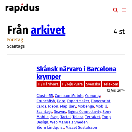
Hoppa
till
innehåll
Från
arkivet
4 st
Företag
Scantags
Skånsk närvaro i Barcelona
krymper
IT/Hårdvara
IT/Mjukvara
Svenska
Telekom
12 feb 2014
Cluster55
, 
Combain Mobile
, 
Comoray
, 
Crunchfish
, 
Doro
, 
Expertmaker
, 
Fingerprint
Cards
, 
Ideon
, 
Mapillary
, 
Mobenga
, 
Mobill
, 
Scantags
, 
Seavus
, 
Sigma Connectivity
, 
Sony
Mobile
, 
Svep
, 
Tactel
, 
Teleca
, 
TerraNet
, 
Topp
Design
, 
Web Manuals Sweden
Björn Lindquist
, 
Micael Gustafsson