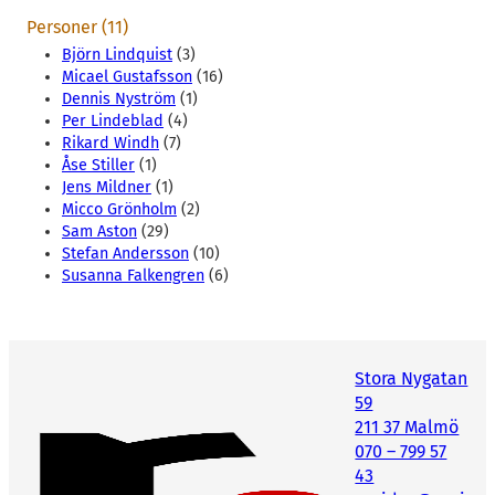
Personer (11)
Björn Lindquist
(3)
Micael Gustafsson
(16)
Dennis Nyström
(1)
Per Lindeblad
(4)
Rikard Windh
(7)
Åse Stiller
(1)
Jens Mildner
(1)
Micco Grönholm
(2)
Sam Aston
(29)
Stefan Andersson
(10)
Susanna Falkengren
(6)
Stora Nygatan
59
211 37 Malmö
070 – 799 57
43