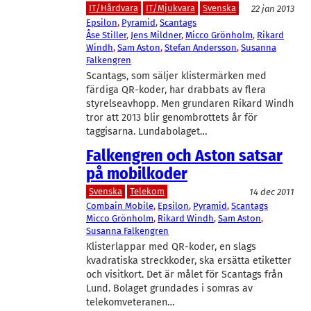
IT/Hårdvara
IT/Mjukvara
Svenska
22 jan 2013
Epsilon
, 
Pyramid
, 
Scantags
Åse Stiller
, 
Jens Mildner
, 
Micco Grönholm
, 
Rikard
Windh
, 
Sam Aston
, 
Stefan Andersson
, 
Susanna
Falkengren
Scantags, som säljer klistermärken med
färdiga QR-koder, har drabbats av flera
styrelseavhopp. Men grundaren Rikard Windh
tror att 2013 blir genombrottets år för
taggisarna. Lundabolaget…
Falkengren och Aston satsar
på mobilkoder
Svenska
Telekom
14 dec 2011
Combain Mobile
, 
Epsilon
, 
Pyramid
, 
Scantags
Micco Grönholm
, 
Rikard Windh
, 
Sam Aston
, 
Susanna Falkengren
Klisterlappar med QR-koder, en slags
kvadratiska streckkoder, ska ersätta etiketter
och visitkort. Det är målet för Scantags från
Lund. Bolaget grundades i somras av
telekomveteranen…