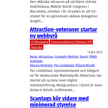
Den skånska närvaron på världens största
mobilmässa, Mobile World Congress i
Barcelona, minskar i år. Orsaken är att EU-
stödet för en gemensam skånsk delegation
dragits…
Attraction-veteraner startar
ny webbyrå
IT/Mjukvara
Kommunikation/Reklam/PR
Svenska
13 feb 2013
Apsis
, 
Attraction
, 
Combain Mobile
, 
Dcent
, 
FRND
, 
Scantags
Dennis Nyström
, 
Per Lindeblad
, 
Rikard Windh
Per Lindeblad, styrelseledamot och tidigare
vd för konkursade Malmöbyrån Attraction, har
startat på ny kula inom digital
marknadsföring. Medgrundare i Dcent är även
Rickard Windh, ordförande…
Scantags kör vidare med
minimerad styrelse