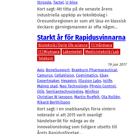
Strossle
, 
Tactel
, 
U-blox
Kort sagt: Att titta på de senaste årens
industriella uppköp av teknikbolag i
Öresundsregionen är som att läsa en klassisk
deckare: gärningsmannen är ofta någon…
Starkt år för Rapidusvinnarna
Bioteknik/Övrig life science
IT/Hårdvara
IT/Mjukvara
Läkemedel
Medicinteknik/Lab
Telekom
19 jan 2017
Axis
, 
BoneSupport
, 
Braeburn Pharmaceutical
, 
Camurus
, 
CellaVision
, 
Cognimatics
, 
Ebay
, 
Expertmaker
, 
Hexagon
, 
Illusion Labs
, 
Jolife
, 
Malmö stad
, 
Neo Technology
, 
Physio Control
, 
Qlik
, 
Sentiantechnologies
, 
Winfoor
Christian W Jansson
, 
Martin Rugfelt
, 
Ola Rollén
, 
Rikard Berthilsson
Kort sagt: I en snabbanalys förra vintern
noterade vi att 2015 varit ovanligt
händelserikt för många av de
innovationsbolag som tidigare utsetts till
Årets Rapidusföretag.…