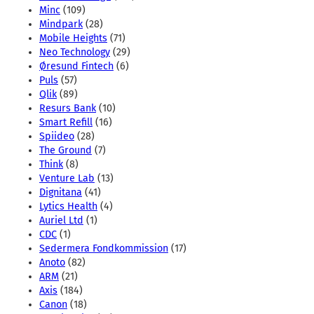
Minc
(109)
Mindpark
(28)
Mobile Heights
(71)
Neo Technology
(29)
Øresund Fintech
(6)
Puls
(57)
Qlik
(89)
Resurs Bank
(10)
Smart Refill
(16)
Spiideo
(28)
The Ground
(7)
Think
(8)
Venture Lab
(13)
Dignitana
(41)
Lytics Health
(4)
Auriel Ltd
(1)
CDC
(1)
Sedermera Fondkommission
(17)
Anoto
(82)
ARM
(21)
Axis
(184)
Canon
(18)