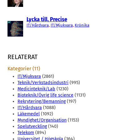
Lycka till, Precise
IT/Hårdvara
, 
IT/Mjukvara
, 
Krönika
RELATERAT
Kategorier (11)
IT/Mjukvara
(2861)
Teknik/Verkstadsindustri
(995)
Medicinteknik/Lab
(1230)
Bioteknik/Övrig life science
(1131)
Rekrytering/Bemanning
(197)
IT/Hårdvara
(1088)
Läkemedel
(1092)
Myndighet/Organisation
(1153)
Spelutveckling
(140)
Telekom
(894)
Universitet / Högskola
(364)