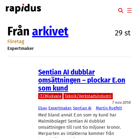
Hoppa
till
innehåll
Från
arkivet
29 st
Företag
Expertmaker
Sentian AI dubblar
omsättningen – plockar E.on
som kund
IT/Mjukvara
Teknik/Verkstadsindustri
7 nov 2018
Ebay
, 
Expertmaker
, 
Sentian AI
Martin Rugfelt
Med bland annat E.on som ny kund har
Malmöbolaget Sentian AI dubblat
omsättningen till runt tio miljoner kronor.
Merparten av intäkterna kommer från