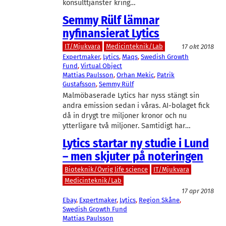
konsulttjänster kring…
Semmy Rülf lämnar
nyfinansierat Lytics
IT/Mjukvara
Medicinteknik/Lab
17 okt 2018
Expertmaker
, 
Lytics
, 
Maqs
, 
Swedish Growth
Fund
, 
Virtual Object
Mattias Paulsson
, 
Orhan Mekic
, 
Patrik
Gustafsson
, 
Semmy Rülf
Malmöbaserade Lytics har nyss stängt sin
andra emission sedan i våras. AI-bolaget fick
då in drygt tre miljoner kronor och nu
ytterligare två miljoner. Samtidigt har…
Lytics startar ny studie i Lund
– men skjuter på noteringen
Bioteknik/Övrig life science
IT/Mjukvara
Medicinteknik/Lab
17 apr 2018
Ebay
, 
Expertmaker
, 
Lytics
, 
Region Skåne
, 
Swedish Growth Fund
Mattias Paulsson