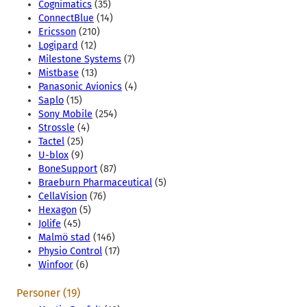
Cognimatics
(35)
ConnectBlue
(14)
Ericsson
(210)
Logipard
(12)
Milestone Systems
(7)
Mistbase
(13)
Panasonic Avionics
(4)
Saplo
(15)
Sony Mobile
(254)
Strossle
(4)
Tactel
(25)
U-blox
(9)
BoneSupport
(87)
Braeburn Pharmaceutical
(5)
CellaVision
(76)
Hexagon
(5)
Jolife
(45)
Malmö stad
(146)
Physio Control
(17)
Winfoor
(6)
Personer (19)