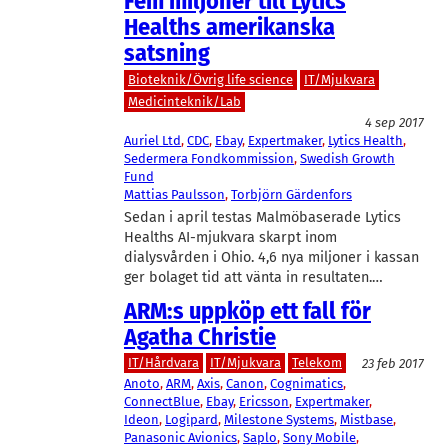
Fem miljoner till Lytics
Healths amerikanska
satsning
Bioteknik/Övrig life science
IT/Mjukvara
Medicinteknik/Lab
4 sep 2017
Auriel Ltd
, 
CDC
, 
Ebay
, 
Expertmaker
, 
Lytics Health
, 
Sedermera Fondkommission
, 
Swedish Growth
Fund
Mattias Paulsson
, 
Torbjörn Gärdenfors
Sedan i april testas Malmöbaserade Lytics
Healths AI-mjukvara skarpt inom
dialysvården i Ohio. 4,6 nya miljoner i kassan
ger bolaget tid att vänta in resultaten.…
ARM:s uppköp ett fall för
Agatha Christie
IT/Hårdvara
IT/Mjukvara
Telekom
23 feb 2017
Anoto
, 
ARM
, 
Axis
, 
Canon
, 
Cognimatics
, 
ConnectBlue
, 
Ebay
, 
Ericsson
, 
Expertmaker
, 
Ideon
, 
Logipard
, 
Milestone Systems
, 
Mistbase
, 
Panasonic Avionics
, 
Saplo
, 
Sony Mobile
, 