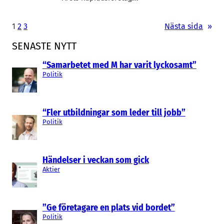
1
2
3
Nästa sida
»
SENASTE NYTT
“Samarbetet med M har varit lyckosamt”
Politik
“Fler utbildningar som leder till jobb”
Politik
Händelser i veckan som gick
Aktier
”Ge företagare en plats vid bordet”
Politik