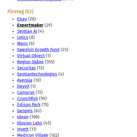
Företag (62)
Ebay
(20)
Expertmaker
(29)
Sentian AI
(4)
Lytics
(8)
Maqs
(6)
Swedish Growth Fund
(23)
Virtual Object
(1)
Region Skåne
(355)
Securitas
(13)
Sentiantechnologies
(4)
Avensia
(10)
Devvit
(1)
Camurus
(72)
Crunchfish
(59)
Edison Park
(15)
Genovis
(62)
Ideon
(108)
Illusion Labs
(45)
Inyett
(11)
Medicon Village
(102)