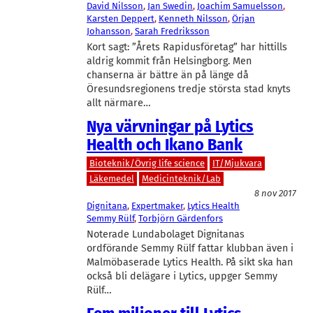
David Nilsson
, 
Jan Swedin
, 
Joachim Samuelsson
, 
Karsten Deppert
, 
Kenneth Nilsson
, 
Örjan
Johansson
, 
Sarah Fredriksson
Kort sagt: ”Årets Rapidusföretag” har hittills
aldrig kommit från Helsingborg. Men
chanserna är bättre än på länge då
Öresundsregionens tredje största stad knyts
allt närmare…
Nya värvningar på Lytics
Health och Ikano Bank
Bioteknik/Övrig life science
IT/Mjukvara
Läkemedel
Medicinteknik/Lab
8 nov 2017
Dignitana
, 
Expertmaker
, 
Lytics Health
Semmy Rülf
, 
Torbjörn Gärdenfors
Noterade Lundabolaget Dignitanas
ordförande Semmy Rülf fattar klubban även i
Malmöbaserade Lytics Health. På sikt ska han
också bli delägare i Lytics, uppger Semmy
Rülf…