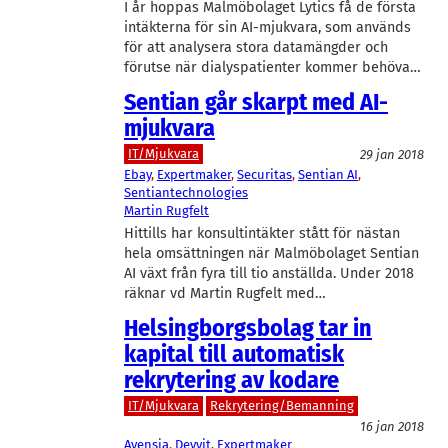
I år hoppas Malmöbolaget Lytics få de första
intäkterna för sin AI-mjukvara, som används
för att analysera stora datamängder och
förutse när dialyspatienter kommer behöva…
Sentian går skarpt med AI-
mjukvara
IT/Mjukvara
29 jan 2018
Ebay
, 
Expertmaker
, 
Securitas
, 
Sentian AI
, 
Sentiantechnologies
Martin Rugfelt
Hittills har konsultintäkter stått för nästan
hela omsättningen när Malmöbolaget Sentian
AI växt från fyra till tio anställda. Under 2018
räknar vd Martin Rugfelt med…
Helsingborgsbolag tar in
kapital till automatisk
rekrytering av kodare
IT/Mjukvara
Rekrytering/Bemanning
16 jan 2018
Avensia
, 
Devvit
, 
Expertmaker