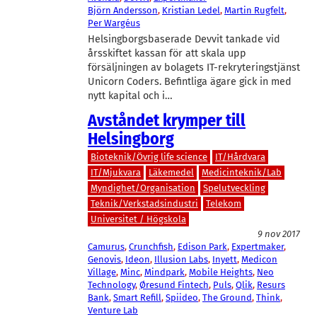
Björn Andersson
, 
Kristian Ledel
, 
Martin Rugfelt
, 
Per Wargéus
Helsingborgsbaserade Devvit tankade vid
årsskiftet kassan för att skala upp
försäljningen av bolagets IT-rekryteringstjänst
Unicorn Coders. Befintliga ägare gick in med
nytt kapital och i…
Avståndet krymper till
Helsingborg
Bioteknik/Övrig life science
IT/Hårdvara
IT/Mjukvara
Läkemedel
Medicinteknik/Lab
Myndighet/Organisation
Spelutveckling
Teknik/Verkstadsindustri
Telekom
Universitet / Högskola
9 nov 2017
Camurus
, 
Crunchfish
, 
Edison Park
, 
Expertmaker
, 
Genovis
, 
Ideon
, 
Illusion Labs
, 
Inyett
, 
Medicon
Village
, 
Minc
, 
Mindpark
, 
Mobile Heights
, 
Neo
Technology
, 
Øresund Fintech
, 
Puls
, 
Qlik
, 
Resurs
Bank
, 
Smart Refill
, 
Spiideo
, 
The Ground
, 
Think
, 
Venture Lab