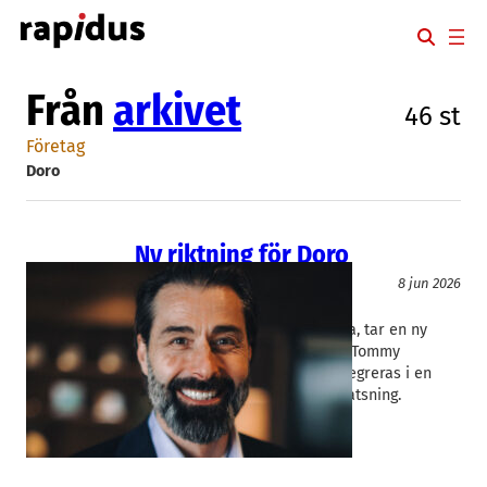
Hoppa
till
innehåll
Från
arkivet
46 st
Företag
Doro
Ny riktning för Doro
Telekom
8 jun 2026
Doro
Tommy Krznaric
Doro, som ägs av norska Xplora, tar en ny
riktning. Med nytillträdda vd:n Tommy
Krznaric ska Malmöbolaget integreras i en
större europeisk seniortech-satsning.