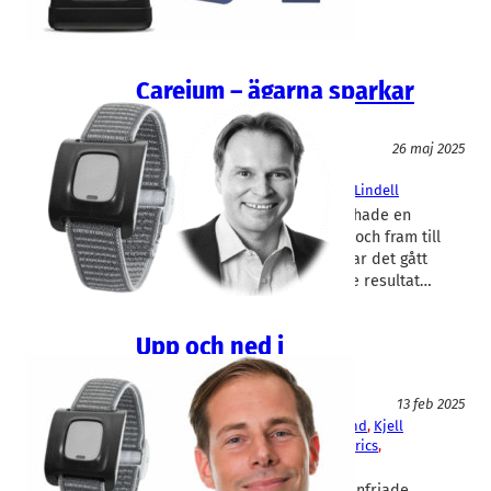
Careium – ägarna sparkar
ordföranden
Digitala tjänster
26 maj 2025
Careium
, 
Doro
Juha Mört
, 
Maria Khorsand
, 
Peter Lindell
Doro-avknoppningen Careium hade en
lysande utveckling under 2023 och fram till
sommaren i fjol. Sedan dess har det gått
trögare. Nu vill huvudägarna se resultat…
Upp och ned i
rapportströmmen
Fakta
13 feb 2025
Camurus
, 
Careium
, 
Doro
, 
Eolus Vind
, 
Kjell
Group
, 
Nederman
, 
Precise Biometrics
, 
Swedencare
Medan Precise Biometics inte infriade