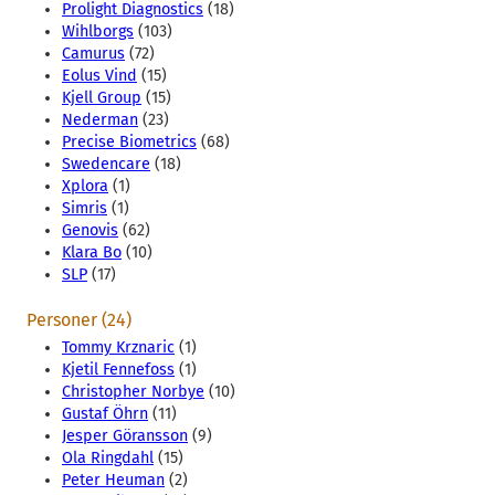
Prolight Diagnostics
(18)
Wihlborgs
(103)
Camurus
(72)
Eolus Vind
(15)
Kjell Group
(15)
Nederman
(23)
Precise Biometrics
(68)
Swedencare
(18)
Xplora
(1)
Simris
(1)
Genovis
(62)
Klara Bo
(10)
SLP
(17)
Personer (24)
Tommy Krznaric
(1)
Kjetil Fennefoss
(1)
Christopher Norbye
(10)
Gustaf Öhrn
(11)
Jesper Göransson
(9)
Ola Ringdahl
(15)
Peter Heuman
(2)