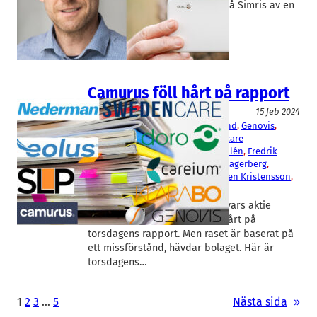
och med juni. Han efterträds på Simris av en
brittisk…
Camurus föll hårt på rapport
Fakta
15 feb 2024
Camurus
, 
Careium
, 
Doro
, 
Eolus Vind
, 
Genovis
, 
Klara Bo
, 
Nederman
, 
SLP
, 
Swedencare
Andreas Morfiadakis
, 
Christian Walén
, 
Fredrik
Joabsson
, 
Fredrik Olsson
, 
Håkan Lagerberg
, 
Jörgen Nilsson
, 
Per Witalisson
, 
Sven Kristensson
, 
Tommy Åstrand
Läkemedelsbolaget Camurus, vars aktie
dubblats sedan i höstas, föll hårt på
torsdagens rapport. Men raset är baserat på
ett missförstånd, hävdar bolaget. Här är
torsdagens…
1
2
3
…
5
Nästa sida
»