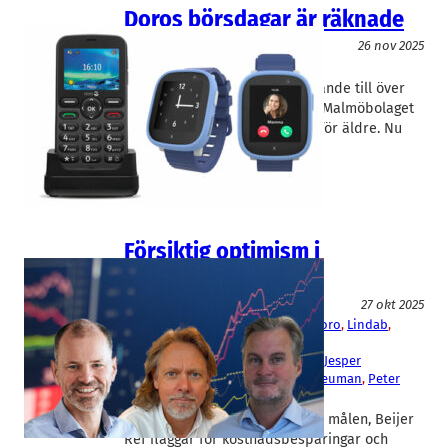
Doros börsdagar är räknade
IT/Hårdvara
26 nov 2025
Doro
Kjetil Fennefoss
Norska Xplora har ökat sitt ägande till över
90 procent av aktierna i Doro, Malmöbolaget
som tillverkar mobiltelefoner för äldre. Nu
väntar tvångsinlösen och en…
Försiktig optimism i
rapporterna
Fakta
27 okt 2025
Beijer Ref
, 
BHG Group
, 
Careium
, 
Doro
, 
Lindab
, 
Peab
, 
Trelleborg
Christopher Norbye
, 
Gustaf Öhrn
, 
Jesper
Göransson
, 
Ola Ringdahl
, 
Peter Heuman
, 
Peter
Nilsson
, 
Robert Dackeskog
Duni skriver upp de finansiella målen, Beijer
Ref flaggar för kostnadsbesparingar och