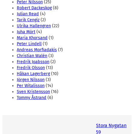
Peter Nilsson
(25)
Robert Dackeskog
(8)
Julian Read
(4)
Tarik Cengiz
(2)
Ulrika Hallengren
(22)
Juha Mört
(4)
Maria Khorsand
(1)
Peter Lindell
(1)
Andreas Morfiadakis
(7)
Christian Walén
(3)
Fredrik Joabsson
(2)
Fredrik Olsson
(13)
Håkan Lagerberg
(10)
Jörgen Nilsson
(3)
Per Witalisson
(14)
Sven Kristensson
(16)
Tommy Åstrand
(6)
Stora Nygatan
59