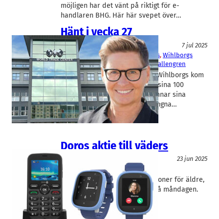
möjligen har det vänt på riktigt för e-
handlaren BHG. Här här svepet över…
Hänt i vecka 27
Fakta
7 jul 2025
Catena
, 
Doro
, 
Prolight Diagnostics
, 
Wihlborgs
Julian Read
, 
Tarik Cengiz
, 
Ulrika Hallengren
Fastighetsbolagen Catena och Wihlborgs kom
med rapporter, Prolight fick in sina 100
miljoner och två börs-vdar lämnar sina
poster. Det är några av den gångna…
Doros aktie till väders
IT/Hårdvara
23 jun 2025
Doro
Julian Read
Doro, som tillverkar mobiltelefoner för äldre,
fick se sin aktie stiga kraftigt på måndagen.
Rapidus anar varför.