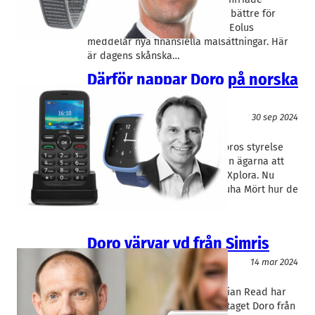
förväntningarna gick det desto bättre för
Careium. Både Kjell Group och Eolus
meddelar nya finansiella målsättningar. Här
är dagens skånska…
Därför nappar Doro på norska
budet
IT/Hårdvara
30 sep 2024
Doro
, 
Xplora
Juha Mört
Det noterade Malmöbolaget Doros styrelse
rekommenderade i förra veckan ägarna att
acceptera ett bud från norska Xplora. Nu
förklarar styrelseordförande Juha Mört hur de
resonerar.
Doro värvar vd från Simris
IT/Hårdvara
14 mar 2024
Doro
, 
Simris
Julian Read
Simris Groups avgående vd Julian Read har
utsetts till ny vd för teknikföretaget Doro från