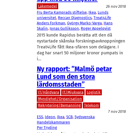
Läkemedel
26 nov 2018
Fru Berta Kamprads stiftelse
, 
Ikea
, 
Lunds
universitet
, 
Reccan Diagnostics
, 
Treat4Life
Anders Forkman
, 
György Marko-Varga
, 
Hans
Skalin
, 
Jonas Gulliksson
, 
Roger Appelqvist
2015 kunde Rapidus berätta att den då
nystartade skånska forskningsavknoppningen
Treat4Life fått Ikea-sfären som delägare. I
dag har snart 50 miljoner kronor pumpats in
i…
Ny rapport: ”Malmö petar
Lund som den stora
lärdomsstaden”
IT/Hårdvara
IT/Mjukvara
Logistik
Myndighet/Organisation
Rekrytering/Bemanning
Telekom
7 nov 2018
ESS
, 
Ideon
, 
Ikea
, 
SCB
, 
Sydsvenska
Handelskammaren
Per Tryding