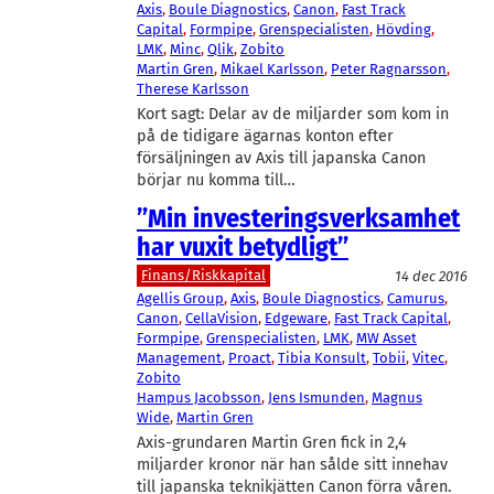
Axis
, 
Boule Diagnostics
, 
Canon
, 
Fast Track
Capital
, 
Formpipe
, 
Grenspecialisten
, 
Hövding
, 
LMK
, 
Minc
, 
Qlik
, 
Zobito
Martin Gren
, 
Mikael Karlsson
, 
Peter Ragnarsson
, 
Therese Karlsson
Kort sagt: Delar av de miljarder som kom in
på de tidigare ägarnas konton efter
försäljningen av Axis till japanska Canon
börjar nu komma till…
”Min investeringsverksamhet
har vuxit betydligt”
Finans/Riskkapital
14 dec 2016
Agellis Group
, 
Axis
, 
Boule Diagnostics
, 
Camurus
, 
Canon
, 
CellaVision
, 
Edgeware
, 
Fast Track Capital
, 
Formpipe
, 
Grenspecialisten
, 
LMK
, 
MW Asset
Management
, 
Proact
, 
Tibia Konsult
, 
Tobii
, 
Vitec
, 
Zobito
Hampus Jacobsson
, 
Jens Ismunden
, 
Magnus
Wide
, 
Martin Gren
Axis-grundaren Martin Gren fick in 2,4
miljarder kronor när han sålde sitt innehav
till japanska teknikjätten Canon förra våren.