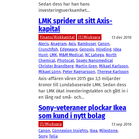
Sedan dess har han hans
investeringsverksamhet…
LMK sprider ut sitt Axis-
kapital
Finans/Riskkapital
IT/Mjukvara
13 dec 2016
Aleris
, 
Anagram
, 
Axis
, 
Bambuser
, 
Canon
, 
Crunchfish
, 
Edgeware
, 
Genovis
, 
Hövding
, 
Idea
Hunt
, 
LMK
, 
M&M Medical
, 
NC Lahega
, 
North
Chemical
, 
Photocat
, 
Spago Nanomedical
Christer Brandberg
, 
Martin Gren
, 
Mikael Karlsson
, 
Mikael Lönn
, 
Peter Ragnarsson
, 
Therese Karlsson
Axis-affären våren 2015 gav 3,5 miljarder
kronor till Lundabaserade LMK. Sedan dess
har LMK ökat investeringstakten och gått in i
en lång rad små- och…
Sony-veteraner plockar Ikea
som kund i nytt bolag
IT/Mjukvara
13 sep 2016
Canon
, 
Connexion Insights
, 
Ikea
, 
Milestone
, 
Sony
, 
Telia