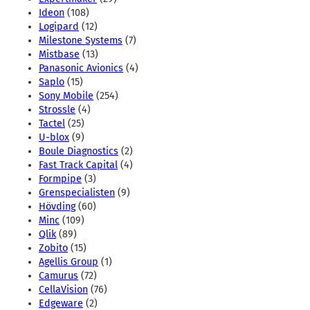
Ideon
(108)
Logipard
(12)
Milestone Systems
(7)
Mistbase
(13)
Panasonic Avionics
(4)
Saplo
(15)
Sony Mobile
(254)
Strossle
(4)
Tactel
(25)
U-blox
(9)
Boule Diagnostics
(2)
Fast Track Capital
(4)
Formpipe
(3)
Grenspecialisten
(9)
Hövding
(60)
Minc
(109)
Qlik
(89)
Zobito
(15)
Agellis Group
(1)
Camurus
(72)
CellaVision
(76)
Edgeware
(2)