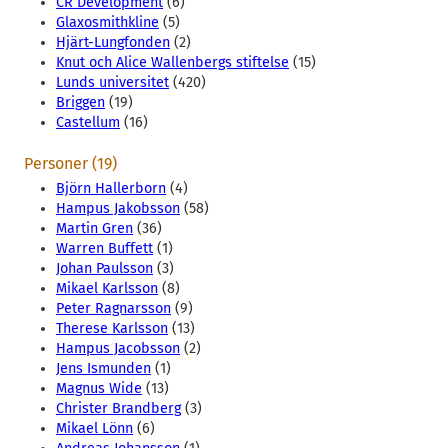
CR Development
(6)
Glaxosmithkline
(5)
Hjärt-Lungfonden
(2)
Knut och Alice Wallenbergs stiftelse
(15)
Lunds universitet
(420)
Briggen
(19)
Castellum
(16)
Personer (19)
Björn Hallerborn
(4)
Hampus Jakobsson
(58)
Martin Gren
(36)
Warren Buffett
(1)
Johan Paulsson
(3)
Mikael Karlsson
(8)
Peter Ragnarsson
(9)
Therese Karlsson
(13)
Hampus Jacobsson
(2)
Jens Ismunden
(1)
Magnus Wide
(13)
Christer Brandberg
(3)
Mikael Lönn
(6)