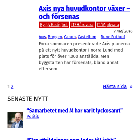
Axis nya huvudkontor växer –
och försenas
Bygg/Fastighet
IT/Hårdvara
IT/Mjukvara
9 maj 2016
Axis
, 
Briggen
, 
Canon
, 
Castellum
Rune Frithiof
Förra sommaren presenterade Axis planerna
på ett nytt huvudkontor i norra Lund med
plats för över 1.000 anställda. Men
byggstarten har försenats, bland annat
eftersom…
1
2
Nästa sida
»
SENASTE NYTT
“Samarbetet med M har varit lyckosamt”
Politik