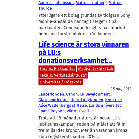
Andreas Johansson
, 
Mattias Lindberg
, 
Mattias
Thuröe
Ytterligare ett bolag grundat av tidigare Sony
Mobile-anställda har tagit steget ut på
marknaden. Connexion Insights har plockat
hem sina första intäkter från kunder i…
Life science är stora vinnaren
på LU:s
donationsverksamhet…
Finans/Riskkapital
Medicinteknik/Lab
Teknik/Verkstadsindustri
Universitet / Högskola
18 maj 2016
Cancerfonden
, 
Canon
, 
CR Development
, 
Glaxosmithkline
, 
Hjärt-Lungfonden
, 
Knut och
Alice Wallenbergs stiftelse
, 
Lunds universitet
Emma Roybon
, 
Viktor Öwall
Trots att 18 månader återstår nosar LU:s
jubileumskampanj redan på målet att få in
tre miljarder kronor. Mer än varannan krona
som registrerats sedan 2014…