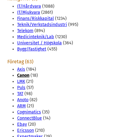
IT/Hårdvara
(1088)
IT/Mjukvara
(2861)
Finans/Riskkapital
(1234)
Teknik/Verkstadsindustri
(995)
Telekom
(894)
Medicinteknik/Lab
(1230)
Universitet / Högskola
(364)
Bygg/Fastighet
(455)
Företag (63)
Axis
(184)
Canon
(18)
LMK
(21)
Puls
(57)
TAT
(98)
Anoto
(82)
ARM
(21)
Cognimatics
(35)
ConnectBlue
(14)
Ebay
(20)
Ericsson
(210)
Expertmaker
(29)