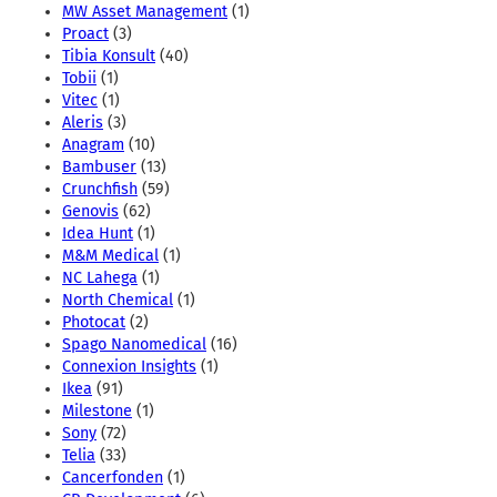
MW Asset Management
(1)
Proact
(3)
Tibia Konsult
(40)
Tobii
(1)
Vitec
(1)
Aleris
(3)
Anagram
(10)
Bambuser
(13)
Crunchfish
(59)
Genovis
(62)
Idea Hunt
(1)
M&M Medical
(1)
NC Lahega
(1)
North Chemical
(1)
Photocat
(2)
Spago Nanomedical
(16)
Connexion Insights
(1)
Ikea
(91)
Milestone
(1)
Sony
(72)
Telia
(33)
Cancerfonden
(1)