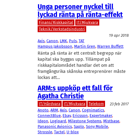
Unga personer nyckel till
lyckad ränta på ränta-effekt
Finans/Riskkapital
IT/Mjukvara
Teknik/Verkstadsindustri
19 apr 2018
Axis
, 
Canon
, 
LMK
, 
Puls
, 
TAT
Hampus Jakobsson
, 
Martin Gren
, 
Warren Buffett
Ränta på ränta är ett centralt begrepp när
kapital ska byggas upp. Tillämpat på
riskkapitalområdet handlar det om att
framgångsrika skånska entreprenörer måste
lockas att…
ARM:s uppköp ett fall för
Agatha Christie
IT/Hårdvara
IT/Mjukvara
Telekom
23 feb 2017
Anoto
, 
ARM
, 
Axis
, 
Canon
, 
Cognimatics
, 
ConnectBlue
, 
Ebay
, 
Ericsson
, 
Expertmaker
, 
Ideon
, 
Logipard
, 
Milestone Systems
, 
Mistbase
, 
Panasonic Avionics
, 
Saplo
, 
Sony Mobile
, 
Strossle
, 
Tactel
, 
U-blox