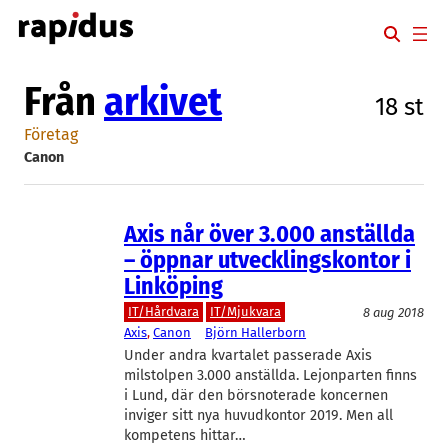
Hoppa
till
innehåll
Från
arkivet
18 st
Företag
Canon
Axis når över 3.000 anställda
– öppnar utvecklingskontor i
Linköping
IT/Hårdvara
IT/Mjukvara
8 aug 2018
Axis
, 
Canon
Björn Hallerborn
Under andra kvartalet passerade Axis
milstolpen 3.000 anställda. Lejonparten finns
i Lund, där den börsnoterade koncernen
inviger sitt nya huvudkontor 2019. Men all
kompetens hittar…