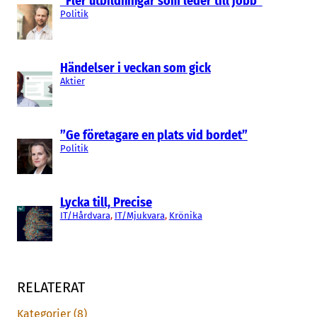
“Fler utbildningar som leder till jobb”
Politik
Händelser i veckan som gick
Aktier
”Ge företagare en plats vid bordet”
Politik
Lycka till, Precise
IT/Hårdvara
, 
IT/Mjukvara
, 
Krönika
RELATERAT
Kategorier (8)