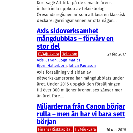
Kort sagt: Att titta på de senaste årens
industriella uppköp av teknikbolag i
Öresundsregionen är som att läsa en klassisk
deckare: gärningsmannen är ofta någon…
Axis sidoverksamhet
mångdubblas – förvärv en
stor del
IT/Mjukvara
Telekom
21 feb 2017
Axis
, 
Canon
, 
Cognimatics
Björn Hallerborn
, 
Johan Paulsson
Axis försäljning vid sidan av
nätverkskamerorna har mångdubblats under
året. Under 2016 uppgick den försäljningen
till över 300 miljoner kronor, sex gånger mer
än året före.…
Miljarderna från Canon börjar
rulla – men än har vi bara sett
början
Finans/Riskkapital
IT/Mjukvara
16 dec 2016