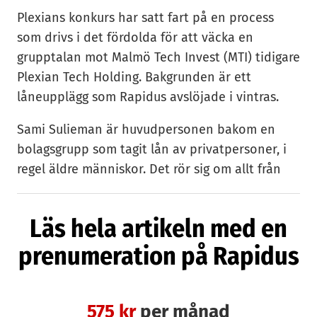
Plexians konkurs har satt fart på en process
som drivs i det fördolda för att väcka en
grupptalan mot Malmö Tech Invest (MTI) tidigare
Plexian Tech Holding. Bakgrunden är ett
låneupplägg som Rapidus avslöjade i vintras.
Sami Sulieman är huvudpersonen bakom en
bolagsgrupp som tagit lån av privatpersoner, i
regel äldre människor. Det rör sig om allt från
fem- till sjusiffriga lånebelopp som inte har
betalats tillbaka.
Läs hela artikeln med en
Privatpersoner har lockats att låna ut pengar
prenumeration på Rapidus
med löfte om en hög ränta men avtalen
innehåller klausuler som villkorar
återbetalningen till vinster i bolagsgruppen.
575 kr
per månad