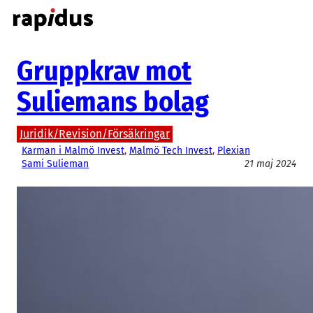
Hoppa
till
innehåll
Gruppkrav mot
Suliemans bolag
Juridik/Revision/Försäkringar
Karman i Malmö Invest
, 
Malmö Tech Invest
, 
Plexian
Sami Sulieman
21 maj 2024