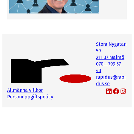
Stora Nygatan
59
211 37 Malmö
070 – 799 57
43
rapidus@rapi
dus.se
LinkedIn
Facebook
Instagram
Allmänna villkor
Personuppgiftspolicy