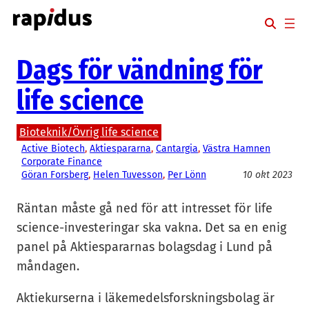
Hoppa
till
innehåll
Dags för vändning för
life science
Bioteknik/Övrig life science
Active Biotech
, 
Aktiespararna
, 
Cantargia
, 
Västra Hamnen
Corporate Finance
Göran Forsberg
, 
Helen Tuvesson
, 
Per Lönn
10 okt 2023
Räntan måste gå ned för att intresset för life
science-investeringar ska vakna. Det sa en enig
panel på Aktiespararnas bolagsdag i Lund på
måndagen.
Aktiekurserna i läkemedelsforskningsbolag är