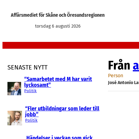
Hoppa
till
Affärsmediet för Skåne och Öresundsregionen
innehåll
torsdag 6 augusti 2026
Från
a
SENASTE NYTT
Person
“Samarbetet med M har varit
José Antonio L
lyckosamt”
Politik
“Fler utbildningar som leder till
jobb”
Politik
Händelser i veckan som gick