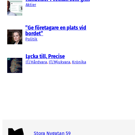
Aktier
”Ge företagare en plats vid
bordet”
Politik
Lycka till, Precise
IT/Hårdvara
, 
IT/Mjukvara
, 
Krönika
Stora Nygatan 59