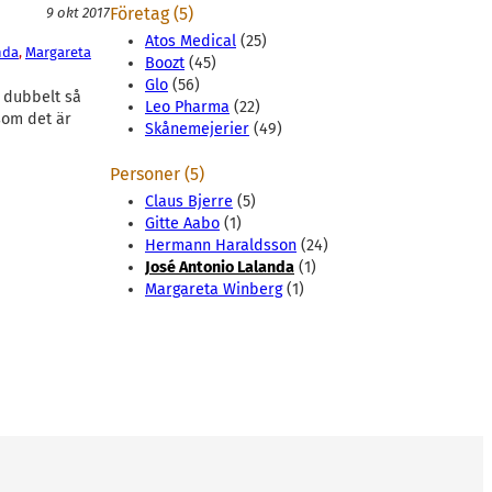
Företag (5)
9 okt 2017
Atos Medical
(25)
nda
, 
Margareta
Boozt
(45)
Glo
(56)
e dubbelt så
Leo Pharma
(22)
som det är
Skånemejerier
(49)
Personer (5)
Claus Bjerre
(5)
Gitte Aabo
(1)
Hermann Haraldsson
(24)
José Antonio Lalanda
(1)
Margareta Winberg
(1)