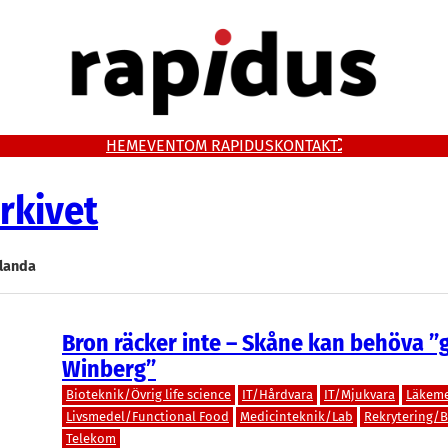
HEM
EVENT
OM RAPIDUS
KONTAKT
rkivet
alanda
Bron räcker inte – Skåne kan behöva ”
Winberg”
Bioteknik/Övrig life science
IT/Hårdvara
IT/Mjukvara
Läkem
Livsmedel/Functional Food
Medicinteknik/Lab
Rekrytering/
Telekom