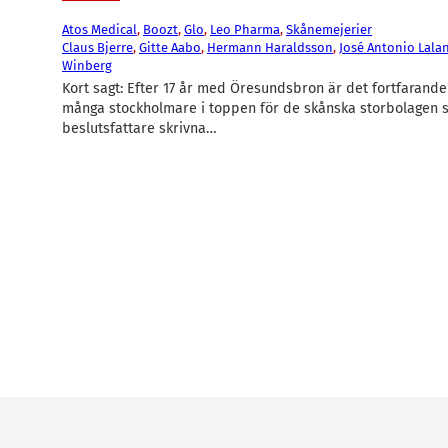
Atos Medical
, 
Boozt
, 
Glo
, 
Leo Pharma
, 
Skånemejerier
Claus Bjerre
, 
Gitte Aabo
, 
Hermann Haraldsson
, 
José Antonio Lala
Winberg
Kort sagt: Efter 17 år med Öresundsbron är det fortfarand
många stockholmare i toppen för de skånska storbolagen 
beslutsfattare skrivna…