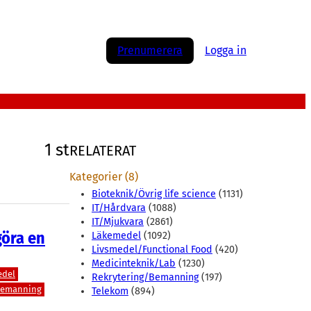
Prenumerera
Logga in
1 st
RELATERAT
Kategorier (8)
Bioteknik/Övrig life science
(1131)
IT/Hårdvara
(1088)
IT/Mjukvara
(2861)
göra en
Läkemedel
(1092)
Livsmedel/Functional Food
(420)
Medicinteknik/Lab
(1230)
edel
Rekrytering/Bemanning
(197)
Bemanning
Telekom
(894)