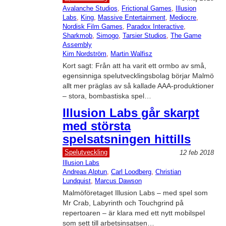
Avalanche Studios
, 
Frictional Games
, 
Illusion
Labs
, 
King
, 
Massive Entertainment
, 
Mediocre
, 
Nordisk Film Games
, 
Paradox Interactive
, 
Sharkmob
, 
Simogo
, 
Tarsier Studios
, 
The Game
Assembly
Kim Nordström
, 
Martin Walfisz
Kort sagt: Från att ha varit ett ormbo av små,
egensinniga spelutvecklingsbolag börjar Malmö
allt mer präglas av så kallade AAA-produktioner
– stora, bombastiska spel…
Illusion Labs går skarpt
med största
spelsatsningen hittills
Spelutveckling
12 feb 2018
Illusion Labs
Andreas Alptun
, 
Carl Loodberg
, 
Christian
Lundquist
, 
Marcus Dawson
Malmöföretaget Illusion Labs – med spel som
Mr Crab, Labyrinth och Touchgrind på
repertoaren – är klara med ett nytt mobilspel
som sett till arbetsinsatsen…