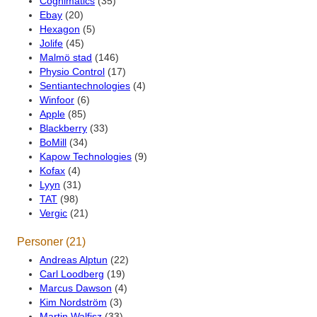
Cognimatics
(35)
Ebay
(20)
Hexagon
(5)
Jolife
(45)
Malmö stad
(146)
Physio Control
(17)
Sentiantechnologies
(4)
Winfoor
(6)
Apple
(85)
Blackberry
(33)
BoMill
(34)
Kapow Technologies
(9)
Kofax
(4)
Lyyn
(31)
TAT
(98)
Vergic
(21)
Personer (21)
Andreas Alptun
(22)
Carl Loodberg
(19)
Marcus Dawson
(4)
Kim Nordström
(3)
Martin Walfisz
(33)