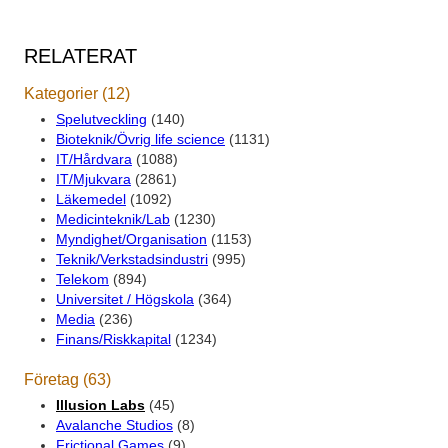
RELATERAT
Kategorier (12)
Spelutveckling
(140)
Bioteknik/Övrig life science
(1131)
IT/Hårdvara
(1088)
IT/Mjukvara
(2861)
Läkemedel
(1092)
Medicinteknik/Lab
(1230)
Myndighet/Organisation
(1153)
Teknik/Verkstadsindustri
(995)
Telekom
(894)
Universitet / Högskola
(364)
Media
(236)
Finans/Riskkapital
(1234)
Företag (63)
Illusion Labs
(45)
Avalanche Studios
(8)
Frictional Games
(9)