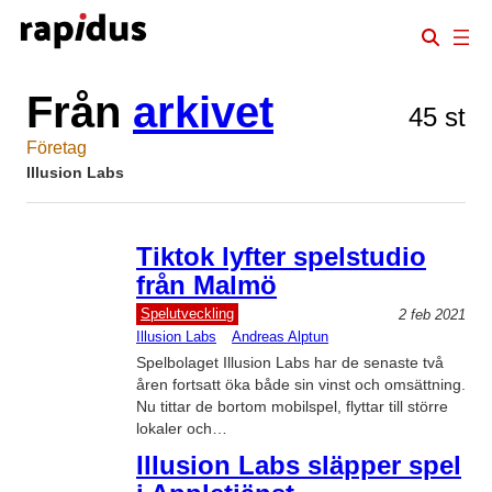
Hoppa
till
innehåll
Från
arkivet
45 st
Företag
Illusion Labs
Tiktok lyfter spelstudio
från Malmö
Spelutveckling
2 feb 2021
Illusion Labs
Andreas Alptun
Spelbolaget Illusion Labs har de senaste två
åren fortsatt öka både sin vinst och omsättning.
Nu tittar de bortom mobilspel, flyttar till större
lokaler och…
Illusion Labs släpper spel