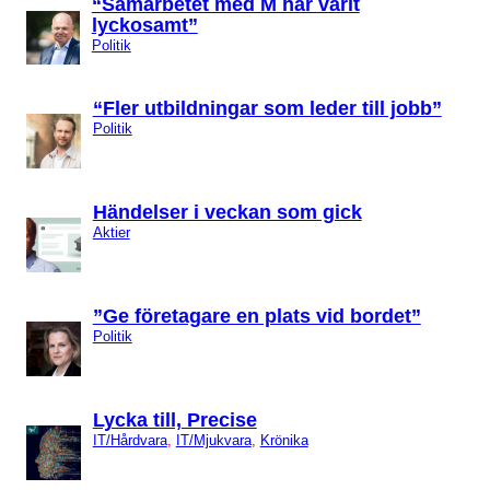
“Samarbetet med M har varit
lyckosamt”
Politik
“Fler utbildningar som leder till jobb”
Politik
Händelser i veckan som gick
Aktier
”Ge företagare en plats vid bordet”
Politik
Lycka till, Precise
IT/Hårdvara
, 
IT/Mjukvara
, 
Krönika