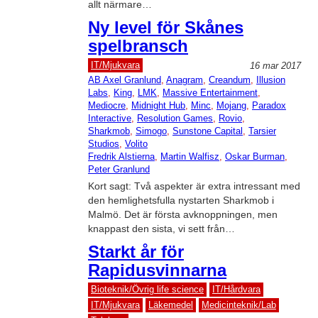
allt närmare…
Ny level för Skånes
spelbransch
IT/Mjukvara
16 mar 2017
AB Axel Granlund
, 
Anagram
, 
Creandum
, 
Illusion
Labs
, 
King
, 
LMK
, 
Massive Entertainment
, 
Mediocre
, 
Midnight Hub
, 
Minc
, 
Mojang
, 
Paradox
Interactive
, 
Resolution Games
, 
Rovio
, 
Sharkmob
, 
Simogo
, 
Sunstone Capital
, 
Tarsier
Studios
, 
Volito
Fredrik Alstierna
, 
Martin Walfisz
, 
Oskar Burman
, 
Peter Granlund
Kort sagt: Två aspekter är extra intressant med
den hemlighetsfulla nystarten Sharkmob i
Malmö. Det är första avknoppningen, men
knappast den sista, vi sett från…
Starkt år för
Rapidusvinnarna
Bioteknik/Övrig life science
IT/Hårdvara
IT/Mjukvara
Läkemedel
Medicinteknik/Lab