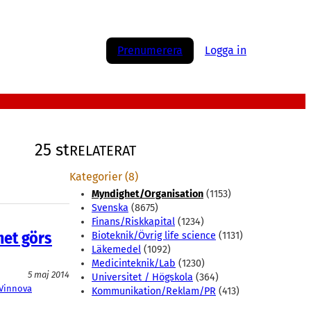
Prenumerera
Logga in
25 st
RELATERAT
Kategorier (8)
Myndighet/Organisation
(1153)
Svenska
(8675)
Finans/Riskkapital
(1234)
met görs
Bioteknik/Övrig life science
(1131)
Läkemedel
(1092)
Medicinteknik/Lab
(1230)
5 maj 2014
Universitet / Högskola
(364)
Vinnova
Kommunikation/Reklam/PR
(413)