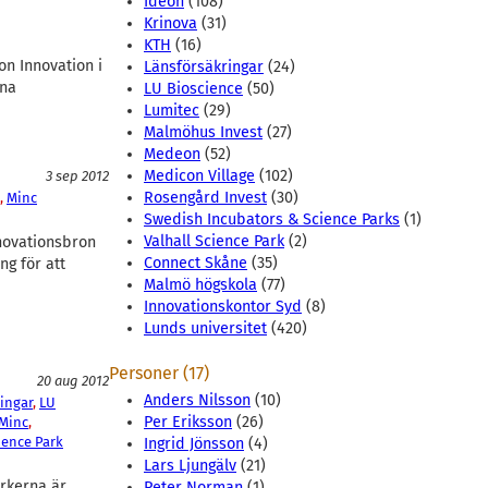
Ideon
(108)
Krinova
(31)
KTH
(16)
on Innovation i
Länsförsäkringar
(24)
ina
LU Bioscience
(50)
Lumitec
(29)
Malmöhus Invest
(27)
Medeon
(52)
Medicon Village
(102)
3 sep 2012
Rosengård Invest
(30)
, 
Minc
Swedish Incubators & Science Parks
(1)
Valhall Science Park
(2)
nnovationsbron
Connect Skåne
(35)
ng för att
Malmö högskola
(77)
…
Innovationskontor Syd
(8)
Lunds universitet
(420)
Personer (17)
20 aug 2012
Anders Nilsson
(10)
ingar
, 
LU
Per Eriksson
(26)
Minc
, 
ience Park
Ingrid Jönsson
(4)
Lars Ljungälv
(21)
arkerna är
Peter Norman
(1)