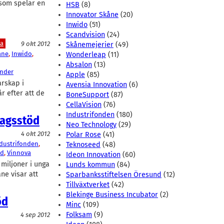
 som spelar en
HSB
(8)
Innovator Skåne
(20)
Inwido
(51)
Scandvision
(24)
ka
9 okt 2012
Skånemejerier
(49)
åne
, 
Inwido
, 
Wonderleap
(11)
Absalon
(13)
ander
Apple
(85)
arskap i
Avensia Innovation
(6)
 efter att de
BoneSupport
(87)
CellaVision
(76)
Industrifonden
(180)
etagsstöd
Neo Technology
(29)
4 okt 2012
Polar Rose
(41)
dustrifonden
, 
Teknoseed
(48)
ed
, 
Vinnova
Ideon Innovation
(60)
 miljoner i unga
Lunds kommun
(84)
ne visar att
Sparbanksstiftelsen Öresund
(12)
Tillväxtverket
(42)
Blekinge Business Incubator
(2)
öd
Minc
(109)
Folksam
(9)
4 sep 2012