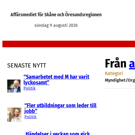
Hoppa
till
Affärsmediet för Skåne och Öresundsregionen
innehåll
söndag 9 augusti 2026
Från
a
SENASTE NYTT
Kategori
“Samarbetet med M har varit
Myndighet/Org
lyckosamt”
Politik
“Fler utbildningar som leder till
jobb”
Politik
Händelser i veckan som gick