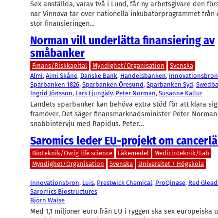
Sex anställda, varav två i Lund, får ny arbetsgivare den för
när Vinnova tar över nationella inkubatorprogrammet från 
stor finansieringen…
Norman vill underlätta finansiering av
småbanker
Finans/Riskkapital
Myndighet/Organisation
Svenska
Almi
, 
Almi Skåne
, 
Danske Bank
, 
Handelsbanken
, 
Innovationsbron
Sparbanken 1826
, 
Sparbanken Öresund
, 
Sparbanken Syd
, 
Swedb
Ingrid Jönsson
, 
Lars Ljungälv
, 
Peter Norman
, 
Susanne Kallur
Landets sparbanker kan behöva extra stöd för att klara si
framöver. Det säger finansmarknadsminister Peter Norman 
snabbintervju med Rapidus. Peter…
Saromics leder EU-projekt om cancerl
Bioteknik/Övrig life science
Läkemedel
Medicinteknik/Lab
Myndighet/Organisation
Svenska
Universitet / Högskola
Innovationsbron
, 
Luis
, 
Prestwick Chemical
, 
ProQinase
, 
Red Glead
Saromics Biostructures
Björn Walse
Med 1,1 miljoner euro från EU i ryggen ska sex europeiska u