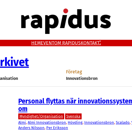
HEM
EVENT
OM RAPIDUS
KONTAKT
rkivet
Företag
anisation
Innovationsbron
Personal flyttas när innovationssyste
om
Myndighet/Organisation
Svenska
Almi
, 
Almi Innovationsbron
, 
Hövding
, 
Innovationsbron
, 
Scalado
, 
Anders Nilsson
, 
Per Eriksson