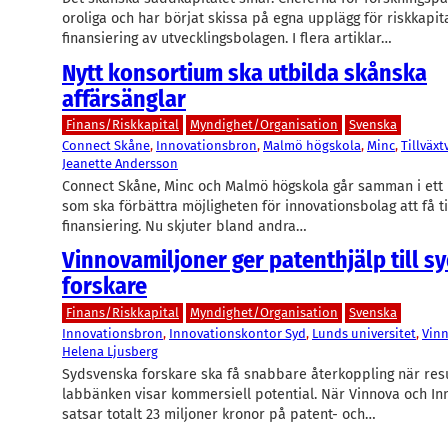
oroliga och har börjat skissa på egna upplägg för riskkapi
finansiering av utvecklingsbolagen. I flera artiklar…
Nytt konsortium ska utbilda skånska
affärsänglar
Finans/Riskkapital
Myndighet/Organisation
Svenska
Connect Skåne
, 
Innovationsbron
, 
Malmö högskola
, 
Minc
, 
Tillväxt
Jeanette Andersson
Connect Skåne, Minc och Malmö högskola går samman i ett
som ska förbättra möjligheten för innovationsbolag att få t
finansiering. Nu skjuter bland andra…
Vinnovamiljoner ger patenthjälp till 
forskare
Finans/Riskkapital
Myndighet/Organisation
Svenska
Innovationsbron
, 
Innovationskontor Syd
, 
Lunds universitet
, 
Vin
Helena Ljusberg
Sydsvenska forskare ska få snabbare återkoppling när resu
labbänken visar kommersiell potential. När Vinnova och I
satsar totalt 23 miljoner kronor på patent- och…