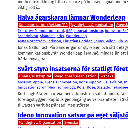
medicinteknikbolag titta närmare på kinaser, signalämnen
viktig roll i…
Halva ägarskaran lämnar Wonderleap
Kommunikation/Reklam/PR
Myndighet/Organisation
Svens
Executive Foundation Lund
, 
HSB
, 
Innovationsbron
, 
Innovator Sk
Scandvision
, 
Skånemejerier
, 
Wonderleap
Anna Nordström Carlsson
, 
Christian Godden
, 
Jonas Gallon
, 
Pia S
Jonas Gallon och Pia Sander går ur styrelsen och sitt deläg
kommunikationsbyrån Wonderleap i Malmö, mindre än ett år
båda engagerat…
Svårt styra insatserna för statligt för
Finans/Riskkapital
Myndighet/Organisation
Svenska
Absalon
, 
Apple
, 
Avensia Innovation
, 
BoneSupport
, 
CellaVision
, 
In
Innovationsbron
, 
Neo Technology
, 
Polar Rose
, 
Scalado
, 
Teknose
Kort sagt: Staten har via Innovationsbron satsat hundratals
företagsbyggen. Rapidus genomgång av verksamheten i Skå
tillväxten varit begränsad. Men största…
Ideon Innovation satsar på eget säljst
Myndighet/Organisation
Svenska