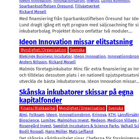
Ideon Innovation
, 
Innovationsbron
, 
Inwido
, 
Lunds kommun
, 
Sparbanksstiftelsen Öresund
, 
Tillväxtverket
Rickard Mosell
Med finansiering från Sparbanksstiftelsen Öresund har Ide
Lund dragit igång ett nytt program med säljcoachning för s
inkubatorbolag. Projektet Ibisco omfattar två moduler.…
Ideon Innovation missar elitsatsning
Myndighet/Organisation
Svenska
Blekinge Business Incubator
, 
Ideon Innovation
, 
Innovationsbron
Anders Nilsson
, 
Rickard Mosell
Malmös företagsinkubator Minc får extra finansiering av I
och tilldelas dessutom plats i en nationell spjutspetssatsni
utveckla de bästa inkubatorerna. Ideon Innovation missar
Skånska inkubatorer skissar på egna
kapitalfonder
Finans/Riskkapital
Myndighet/Organisation
Svenska
Almi
, 
Folksam
, 
Ideon
, 
Innovationsbron
, 
Krinova
, 
KTH
, 
Länsförsäkr
Bioscience
, 
Lumitec
, 
Malmöhus Invest
, 
Medeon
, 
Medicon Village
, 
Rosengård Invest
, 
Swedish Incubators & Science Parks
, 
Valhall Sc
Bodil Rosvall
, 
Hans Möller
, 
Mats Leifland
Det skånska såddkapitalet sinar. Cheferna för forskningsp