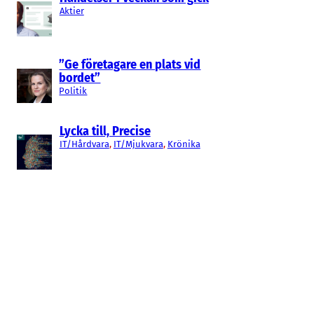
Aktier
”Ge företagare en plats vid
bordet”
Politik
Lycka till, Precise
IT/Hårdvara
, 
IT/Mjukvara
, 
Krönika