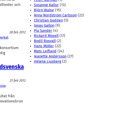
talfonder och
Susanne Kallur
(13)
Björn Walse
(15)
Anna Nordström Carlsson
(22)
Christian Godden
(5)
Jonas Gallon
(9)
Pia Sander
(4)
28 feb 2012
Rickard Mosell
(17)
verket
Bodil Rosvall
(2)
Hans Möller
(22)
 konsortium
Mats Leifland
(24)
idig
Jeanette Andersson
(27)
Helena Ljusberg
(2)
sydsvenska
21 feb 2012
nova
ltat från
nnovationsbron