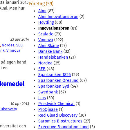
sta januari 2015
Företag (59)
Almi. Men hur
Almi
(87)
Almi Innovationsbron
(2)
Hövding
(60)
Innovationsbron
(81)
Scalado
(79)
23 apr 2014
Vinnova
(192)
, 
Nordea
, 
SEB
, 
Almi Skåne
(27)
ank
, 
Vinnova
Danske Bank
(32)
Handelsbanken
(21)
g på egen hand
Nordea
(25)
i en
SEB
(48)
Sparbanken 1826
(29)
Sparbanken Öresund
(67)
äkemedel
Sparbanken Syd
(54)
Swedbank
(67)
Luis
(50)
Prestwick Chemical
(1)
10 apr 2013
 Discovery
, 
ProQinase
(1)
Red Glead Discovery
(36)
Saromics Biostructures
(27)
niversitet och
Executive Foundation Lund
(3)