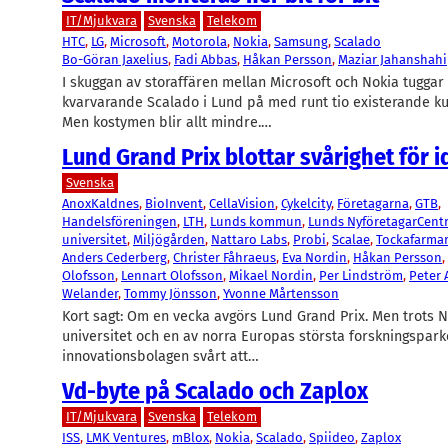
IT/Mjukvara
Svenska
Telekom
HTC
, 
LG
, 
Microsoft
, 
Motorola
, 
Nokia
, 
Samsung
, 
Scalado
Bo-Göran Jaxelius
, 
Fadi Abbas
, 
Håkan Persson
, 
Maziar Jahanshahi
I skuggan av storaffären mellan Microsoft och Nokia tuggar
kvarvarande Scalado i Lund på med runt tio existerande ku
Men kostymen blir allt mindre.…
Lund Grand Prix blottar svårighet för i
Svenska
AnoxKaldnes
, 
BioInvent
, 
CellaVision
, 
Cykelcity
, 
Företagarna
, 
GTB
, 
Handelsföreningen
, 
LTH
, 
Lunds kommun
, 
Lunds NyföretagarCent
universitet
, 
Miljögården
, 
Nattaro Labs
, 
Probi
, 
Scalae
, 
Tockafarma
Anders Cederberg
, 
Christer Fåhraeus
, 
Eva Nordin
, 
Håkan Persson
, 
Olofsson
, 
Lennart Olofsson
, 
Mikael Nordin
, 
Per Lindström
, 
Peter 
Welander
, 
Tommy Jönsson
, 
Yvonne Mårtensson
Kort sagt: Om en vecka avgörs Lund Grand Prix. Men trots 
universitet och en av norra Europas största forskningspark
innovationsbolagen svårt att…
Vd-byte på Scalado och Zaplox
IT/Mjukvara
Svenska
Telekom
ISS
, 
LMK Ventures
, 
mBlox
, 
Nokia
, 
Scalado
, 
Spiideo
, 
Zaplox