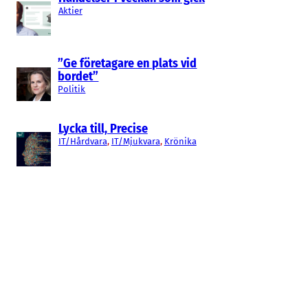
Aktier
”Ge företagare en plats vid
bordet”
Politik
Lycka till, Precise
IT/Hårdvara
, 
IT/Mjukvara
, 
Krönika