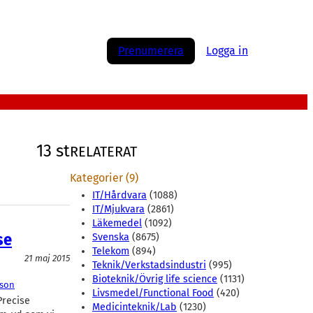
Prenumerera
Logga in
13 st
RELATERAT
Kategorier (9)
IT/Hårdvara
(1088)
IT/Mjukvara
(2861)
Läkemedel
(1092)
se
Svenska
(8675)
Telekom
(894)
21 maj 2015
Teknik/Verkstadsindustri
(995)
Bioteknik/Övrig life science
(1131)
sson
Livsmedel/Functional Food
(420)
Precise
Medicinteknik/Lab
(1230)