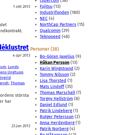
Cybercom
(58)
Fujitsu
(13)
1 okt 2013
Industrifonden
(180)
NEC
(4)
NorthCap Partners
(15)
 det
Qualcomm
(29)
ndkontrakt.
Teknoseed
(48)
déklustret
Personer (38)
4 apr 2013
Bo-Göran Jaxelius
(9)
Håkan Persson
(13)
rum
, 
Lunds
Karin Wingstrand
(2)
rens Ungtupp
Tommy Nilsson
(2)
Ingrid
Lisa Thorsted
(1)
Arndt
, 
Thomas
Mats Lindoff
(35)
Thomas Marschall
(7)
Nordens största
Torgny Hellström
(8)
er har
Daniel Edlund
(1)
Patrik Lindeberg
(1)
Rutger Petersson
(2)
Anna Herdenberg
(1)
23 jan 2013
Patrik Norberg
(4)
Bo Håkansson
(42)