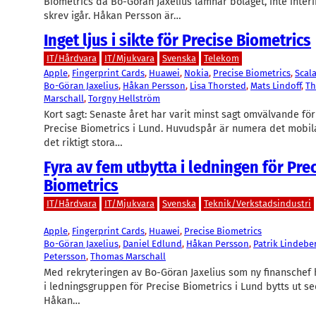
Biometrics då Bo-Göran Jaxelius lämnar bolaget, inte inter
skrev igår. Håkan Persson är…
Inget ljus i sikte för Precise Biometrics
IT/Hårdvara
IT/Mjukvara
Svenska
Telekom
Apple
, 
Fingerprint Cards
, 
Huawei
, 
Nokia
, 
Precise Biometrics
, 
Scal
Bo-Göran Jaxelius
, 
Håkan Persson
, 
Lisa Thorsted
, 
Mats Lindoff
, 
T
Marschall
, 
Torgny Hellström
Kort sagt: Senaste året har varit minst sagt omvälvande fö
Precise Biometrics i Lund. Huvudspår är numera det mobi
det riktigt stora…
Fyra av fem utbytta i ledningen för Pre
Biometrics
IT/Hårdvara
IT/Mjukvara
Svenska
Teknik/Verkstadsindustri
Apple
, 
Fingerprint Cards
, 
Huawei
, 
Precise Biometrics
Bo-Göran Jaxelius
, 
Daniel Edlund
, 
Håkan Persson
, 
Patrik Lindebe
Petersson
, 
Thomas Marschall
Med rekryteringen av Bo-Göran Jaxelius som ny finanschef 
i ledningsgruppen för Precise Biometrics i Lund bytts ut sed
Håkan…