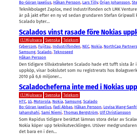
Bo-Göran Jaxelius
, 
Håkan Persson
, 
Lars Tilly
, 
Örjan Johansson
, 
St
Teknikbolaget Zaplox, med Industrifonden och LMK Ventures
är på jakt efter en ny vd sedan grundaren Stefan Gripwall kl
Scalado byter…
Scalados vinst rasade före Nokias upp
IT/Mjukvara
Svenska
Telekom
Cybercom
, 
Fujitsu
, 
Industrifonden
, 
NEC
, 
Nokia
, 
NorthCap Partner
Samsung
, 
Scalado
, 
Teknoseed
Håkan Persson
Den tidigare tillväxtraketen Scalado hade ett tufft sista år
uppköp, visar bokslutet som nu registrerats hos Bolagsverk
2010 på 6,6 miljoner…
Scaladocheferna inte med i Nokias up
IT/Mjukvara
Svenska
Telekom
HTC
, 
LG
, 
Motorola
, 
Nokia
, 
Samsung
, 
Scalado
Bo-Göran Jaxelius
, 
Fadi Abbas
, 
Håkan Persson
, 
Lovisa Wang-Sanfr
Jahanshahi
, 
Sami Niemi
, 
Thomas Bergström
, 
Ulf Christiansson
Som Rapidus tidigare berättat lämnas stora delar av Scala
Nokia köper upp teknikutvecklingen. Utöver medgrundaren
det bara en i den…