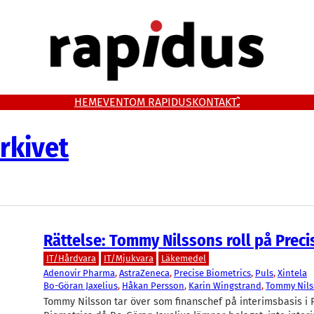
HEM
EVENT
OM RAPIDUS
KONTAKT
rkivet
Rättelse: Tommy Nilssons roll på Preci
IT/Hårdvara
IT/Mjukvara
Läkemedel
Adenovir Pharma
, 
AstraZeneca
, 
Precise Biometrics
, 
Puls
, 
Xintela
Bo-Göran Jaxelius
, 
Håkan Persson
, 
Karin Wingstrand
, 
Tommy Nil
Tommy Nilsson tar över som finanschef på interimsbasis i 