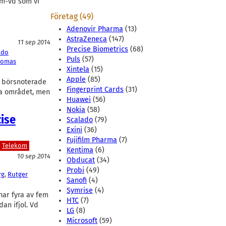
im-vd som vi
Företag (49)
Adenovir Pharma
(13)
AstraZeneca
(147)
11 sep 2014
Precise Biometrics
(68)
ado
Puls
(57)
homas
Xintela
(15)
Apple
(85)
r börsnoterade
Fingerprint Cards
(31)
la området, men
Huawei
(56)
Nokia
(58)
cise
Scalado
(79)
Exini
(36)
Fujifilm Pharma
(7)
Telekom
Kentima
(6)
10 sep 2014
Obducat
(34)
Probi
(49)
rg
, 
Rutger
Sanofi
(4)
Symrise
(4)
har fyra av fem
HTC
(7)
an ifjol. Vd
LG
(8)
Microsoft
(59)