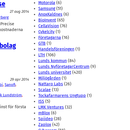
se
Motorola
(6)
Samsung
(51)
27 aug 2014
AnoxKaldnes
(6)
rberg
BioInvent
(65)
 Precise
CellaVision
(76)
ekostnaderna
Cykelcity
(1)
Företagarna
(16)
GTB
(1)
kbolag
Handelsföreningen
(1)
LTH
(106)
Lunds kommun
(84)
Lunds NyföretagarCentrum
(9)
Lunds universitet
(420)
Miljögården
(1)
29 apr 2014
Nattaro Labs
(26)
bi
, 
Sanofi
, 
Scalae
(13)
ik Lundström
, 
Tockafarmarens Ungtupp
(1)
ISS
(5)
nst för första
LMK Ventures
(32)
mBlox
(6)
Spiideo
(28)
Zaplox
(42)