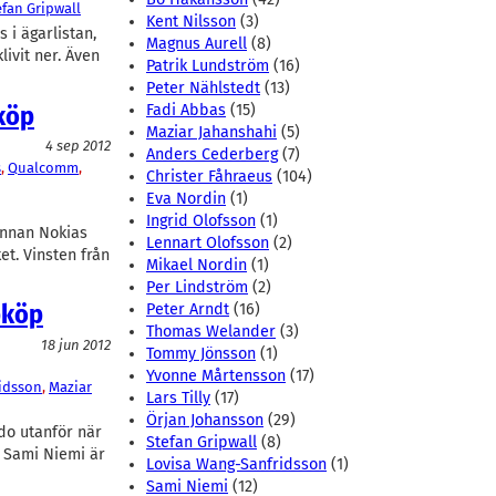
efan Gripwall
Kent Nilsson
(3)
 i ägarlistan,
Magnus Aurell
(8)
ivit ner. Även
Patrik Lundström
(16)
Peter Nählstedt
(13)
köp
Fadi Abbas
(15)
Maziar Jahanshahi
(5)
4 sep 2012
Anders Cederberg
(7)
s
, 
Qualcomm
, 
Christer Fåhraeus
(104)
Eva Nordin
(1)
Ingrid Olofsson
(1)
 innan Nokias
Lennart Olofsson
(2)
et. Vinsten från
Mikael Nordin
(1)
Per Lindström
(2)
pköp
Peter Arndt
(16)
Thomas Welander
(3)
18 jun 2012
Tommy Jönsson
(1)
Yvonne Mårtensson
(17)
idsson
, 
Maziar
Lars Tilly
(17)
Örjan Johansson
(29)
do utanför när
Stefan Gripwall
(8)
 Sami Niemi är
Lovisa Wang-Sanfridsson
(1)
Sami Niemi
(12)