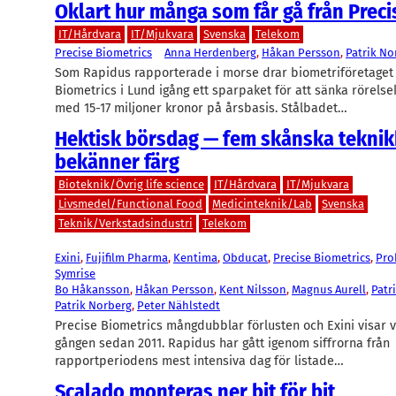
Oklart hur många som får gå från Preci
IT/Hårdvara
IT/Mjukvara
Svenska
Telekom
Precise Biometrics
Anna Herdenberg
, 
Håkan Persson
, 
Patrik No
Som Rapidus rapporterade i morse drar biometriföretaget
Biometrics i Lund igång ett sparpaket för att sänka rörels
med 15-17 miljoner kronor på årsbasis. Stålbadet…
Hektisk börsdag — fem skånska tekni
bekänner färg
Bioteknik/Övrig life science
IT/Hårdvara
IT/Mjukvara
Livsmedel/Functional Food
Medicinteknik/Lab
Svenska
Teknik/Verkstadsindustri
Telekom
Exini
, 
Fujifilm Pharma
, 
Kentima
, 
Obducat
, 
Precise Biometrics
, 
Pro
Symrise
Bo Håkansson
, 
Håkan Persson
, 
Kent Nilsson
, 
Magnus Aurell
, 
Patr
Patrik Norberg
, 
Peter Nählstedt
Precise Biometrics mångdubblar förlusten och Exini visar vi
gången sedan 2011. Rapidus har gått igenom siffrorna från
rapportperiodens mest intensiva dag för listade…
Scalado monteras ner bit för bit