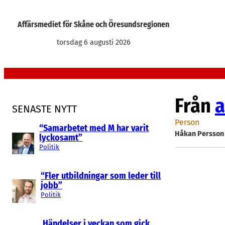
Hoppa
till
Affärsmediet för Skåne och Öresundsregionen
innehåll
torsdag 6 augusti 2026
Från
a
SENASTE NYTT
Person
“Samarbetet med M har varit
Håkan Persson
lyckosamt”
Politik
“Fler utbildningar som leder till
jobb”
Politik
Händelser i veckan som gick