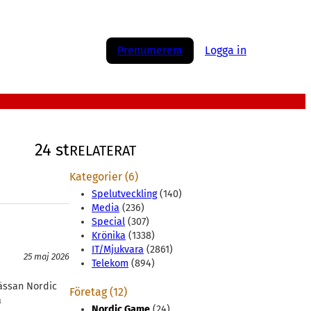
Prenumerera
Logga in
24 st
RELATERAT
Kategorier (6)
Spelutveckling
(140)
Media
(236)
Special
(307)
Krönika
(1338)
IT/Mjukvara
(2861)
25 maj 2026
Telekom
(894)
ässan Nordic
Företag (12)
a
Nordic Game
(24)