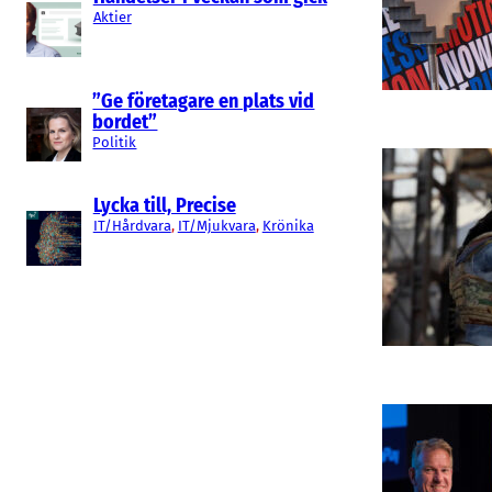
Aktier
”Ge företagare en plats vid
bordet”
Politik
Lycka till, Precise
IT/Hårdvara
, 
IT/Mjukvara
, 
Krönika