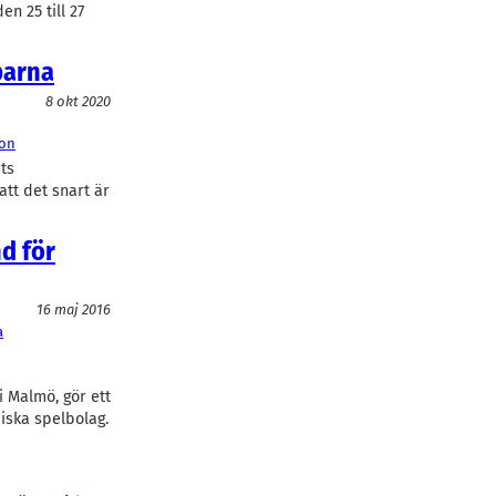
n 25 till 27
parna
8 okt 2020
on
ts
att det snart är
d för
16 maj 2016
a
i Malmö, gör ett
diska spelbolag.