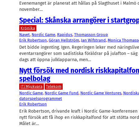
Evenemanget är planerat att hållas på Slagthuset i Malmö de
november…
Special: Skånska arrangörer i startgro
Krönika
Navet
, 
Nordic Game
, 
Rapidus
, 
Thomasson Group
Erik Robertson
, 
Göran Hellström
, 
Jan Wifstrand
, 
Monica Thomass
Det bidde ingenting. Igen. Regeringen leker med näringslive
eventarrangörer som sadistiska föräldrar på julafton – säg 
dags att öppna julklapparna, men…
Nytt försök med nordisk riskkapitalfon
spelbolag
IT/Mjukvara
Telekom
Nordic Game
, 
Nordic Game Fund
, 
Nordic Game Ventures
, 
Nordisk
datorspelsprogrammet
Erik Robertson
Erik Robertson, drivande kraft i Nordic Game-konferensen 
nytt försök att få ihop en riskkapitalfond för att stötta nor
Målet är…