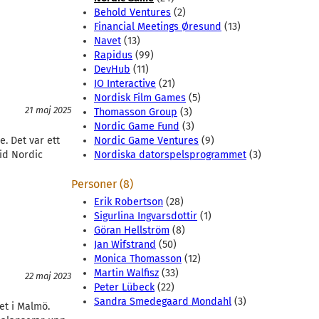
Behold Ventures
(2)
Financial Meetings Øresund
(13)
Navet
(13)
Rapidus
(99)
DevHub
(11)
IO Interactive
(21)
Nordisk Film Games
(5)
21 maj 2025
Thomasson Group
(3)
Nordic Game Fund
(3)
e. Det var ett
Nordic Game Ventures
(9)
vid Nordic
Nordiska datorspelsprogrammet
(3)
Personer (8)
Erik Robertson
(28)
Sigurlina Ingvarsdottir
(1)
Göran Hellström
(8)
Jan Wifstrand
(50)
Monica Thomasson
(12)
Martin Walfisz
(33)
22 maj 2023
Peter Lübeck
(22)
Sandra Smedegaard Mondahl
(3)
et i Malmö.