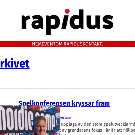
HEM
EVENT
OM RAPIDUS
KONTAKT
rkivet
Spelkonferensen kryssar fram
Spelutveckling
Nordic Game
Erik Robertson
Imorgon börjar årets upplaga av den stora spelutvecklarm
Game Conference. Ett av grundarens fokus i år är att hjälp