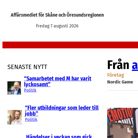
Hoppa
till
Affärsmediet för Skåne och Öresundsregionen
innehåll
fredag 7 augusti 2026
Från
a
SENASTE NYTT
Företag
“Samarbetet med M har varit
Nordic Game
lyckosamt”
Politik
“Fler utbildningar som leder till
jobb”
Politik
Händelser i veckan som gick