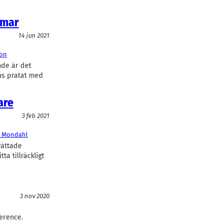
mmar
14 jun 2021
on
nde är det
us pratat med
are
3 feb 2021
 Mondahl
rättade
a tillräckligt
3 nov 2020
erence.