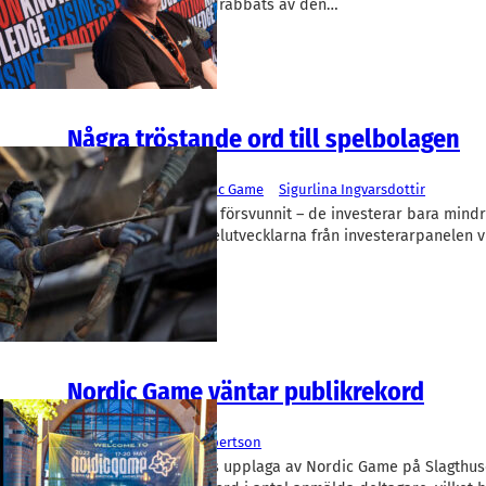
spelutvecklare som drabbats av den…
Några tröstande ord till spelbolagen
Spelutveckling
Behold Ventures
, 
Nordic Game
Sigurlina Ingvarsdottir
Investerarna har inte försvunnit – de investerar bara mindr
av budskapen till spelutvecklarna från investerarpanelen 
Games i Malmö.
Nordic Game väntar publikrekord
Spelutveckling
Nordic Game
Erik Robertson
I morgon börjar årets upplaga av Nordic Game på Slagthus