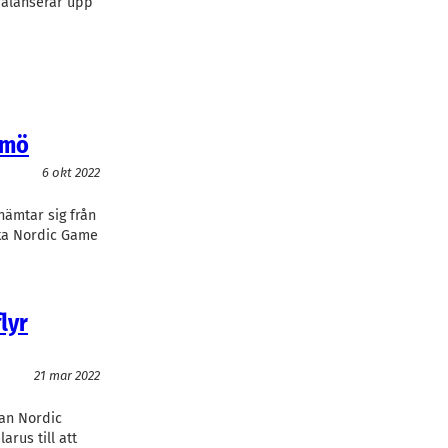
balanserar upp
lmö
6 okt 2022
ämtar sig från
ska Nordic Game
lyr
21 mar 2022
an Nordic
arus till att