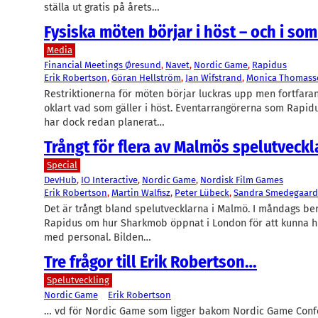
ställa ut gratis på årets…
Fysiska möten börjar i höst – och i so
Media
Financial Meetings Øresund
, 
Navet
, 
Nordic Game
, 
Rapidus
Erik Robertson
, 
Göran Hellström
, 
Jan Wifstrand
, 
Monica Thomass
Restriktionerna för möten börjar luckras upp men fortfara
oklart vad som gäller i höst. Eventarrangörerna som Rapid
har dock redan planerat…
Trångt för flera av Malmös spelutveckl
Special
DevHub
, 
IO Interactive
, 
Nordic Game
, 
Nordisk Film Games
Erik Robertson
, 
Martin Walfisz
, 
Peter Lübeck
, 
Sandra Smedegaard
Det är trångt bland spelutvecklarna i Malmö. I måndags be
Rapidus om hur Sharkmob öppnat i London för att kunna hitt
med personal. Bilden…
Tre frågor till Erik Robertson…
Spelutveckling
Nordic Game
Erik Robertson
… vd för Nordic Game som ligger bakom Nordic Game Conf