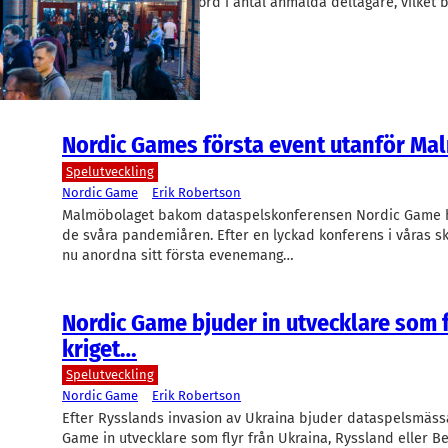
Konferensen slår rekord i antal anmälda deltagare, vilket 
en minskning i…
Nordic Games första event utanför Ma
Spelutveckling
Nordic Game
Erik Robertson
Malmöbolaget bakom dataspelskonferensen Nordic Game h
de svåra pandemiåren. Efter en lyckad konferens i våras 
nu anordna sitt första evenemang…
Nordic Game bjuder in utvecklare som f
kriget…
Spelutveckling
Nordic Game
Erik Robertson
Efter Rysslands invasion av Ukraina bjuder dataspelsmäss
Game in utvecklare som flyr från Ukraina, Ryssland eller Bel