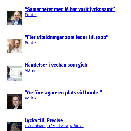
Erik Robertson tror att det totala besöksantalet
“Samarbetet med M har varit lyckosamt”
kommer att landa kring 3000 människor över
Politik
konferensens tre dagar.
Branschens stålbad märks även av i Nordic
“Fler utbildningar som leder till jobb”
Politik
Game Ventures, som investerar i branschen och
leds av Erik Robertson.
Händelser i veckan som gick
– Vi startade för sex år sedan och har haft tre
Aktier
konkurser sedan dess. Så vi har fått skriva ner
våra tillgångar men har gott hopp i det som
finns kvar.
”Ge företagare en plats vid bordet”
Politik
Lycka till, Precise
IT/Hårdvara
, 
IT/Mjukvara
, 
Krönika