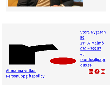
Stora Nygatan
59
211 37 Malmö
070 – 799 57
43
rapidus@rapi
dus.se
LinkedIn
Facebook
Instagram
Allmänna villkor
Personuppgiftspolicy