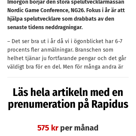
Imorgon börjar den stora spelutvecklarmässan
Nordic Game Conference, NG26. Fokus i år är att
hjälpa spelutvecklare som drabbats av den
senaste tidens neddragningar.
– Det ser bra ut i år då vi i ögonblicket har 6-7
procents fler anmälningar. Branschen som
helhet tjänar ju fortfarande pengar och det går
väldigt bra för en del. Men för många andra är
det tuffa tider, säger Nordic Games grundare
och vd Erik Robertson.
Läs hela artikeln med en
Bland andra har Malmöstudiorna Sharkmob,
prenumeration på Rapidus
Massive, Avalanche och Thunderful genomfört
nedskärningar de senaste par åren. Men för att
hålla uppe besöksantalet och underlätta för
575 kr
per månad
bolagen det går sämre för har NG26 i år sänkt