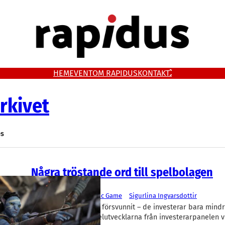
HEM
EVENT
OM RAPIDUS
KONTAKT
rkivet
es
Några tröstande ord till spelbolagen
Spelutveckling
Behold Ventures
, 
Nordic Game
Sigurlina Ingvarsdottir
Investerarna har inte försvunnit – de investerar bara mindr
av budskapen till spelutvecklarna från investerarpanelen 