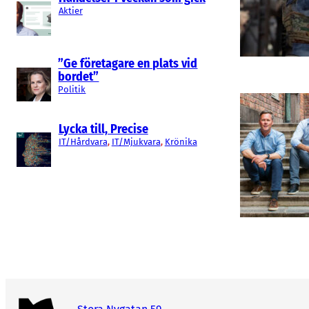
Aktier
”Ge företagare en plats vid
bordet”
Politik
Lycka till, Precise
IT/Hårdvara
, 
IT/Mjukvara
, 
Krönika