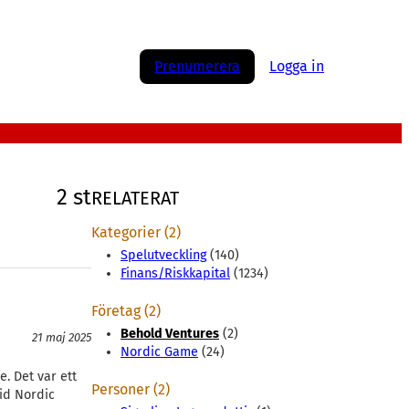
Prenumerera
Logga in
2 st
RELATERAT
Kategorier (2)
Spelutveckling
(140)
Finans/Riskkapital
(1234)
Företag (2)
Behold Ventures
(2)
21 maj 2025
Nordic Game
(24)
e. Det var ett
Personer (2)
vid Nordic