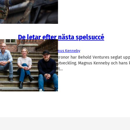
Games i Malmö.
De letar efter nästa spelsuccé
Finans/Riskkapital
Behold Ventures
Magnus Kenneby
Med en halv miljard kronor har Behold Ventures seglat up
största fond för spelutveckling. Magnus Kenneby och hans 
investerar i en snabbt…