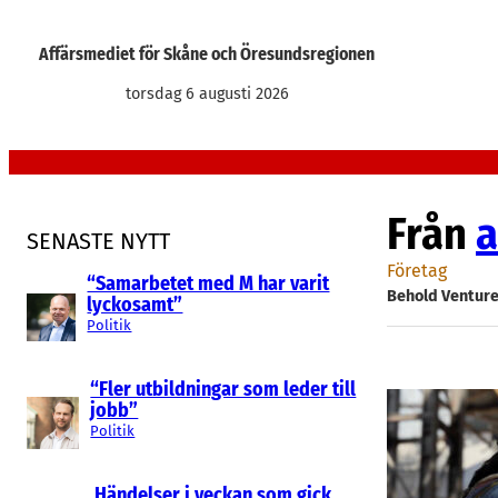
Hoppa
till
Affärsmediet för Skåne och Öresundsregionen
innehåll
torsdag 6 augusti 2026
Från
a
SENASTE NYTT
Företag
“Samarbetet med M har varit
Behold Ventur
lyckosamt”
Politik
“Fler utbildningar som leder till
jobb”
Politik
Händelser i veckan som gick