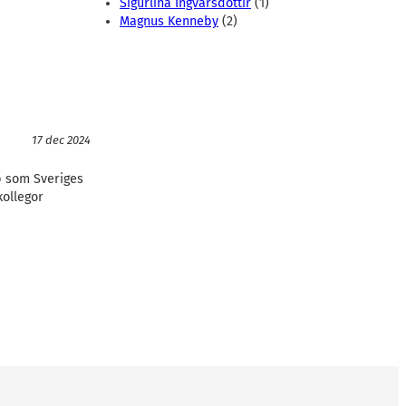
Sigurlina Ingvarsdottir
(1)
Magnus Kenneby
(2)
17 dec 2024
p som Sveriges
kollegor