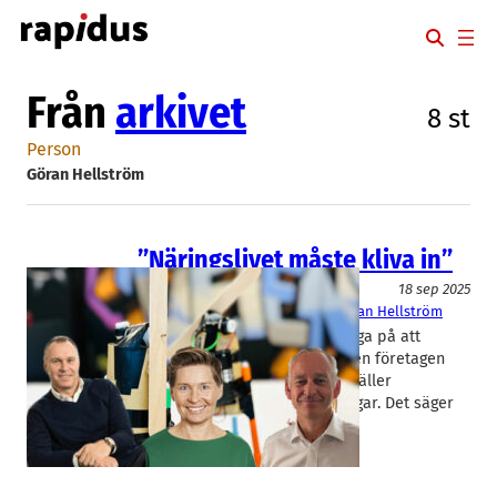
Hoppa
till
innehåll
Från
arkivet
8 st
Person
Göran Hellström
”Näringslivet måste kliva in”
Entreprenörskap
Event
18 sep 2025
Science Center Helsingborg
Göran Hellström
Kommuner överallt är rätt dåliga på att
stimulera näringslivet. Men även företagen
har blivit för passiva när det gäller
gemensamma framtidssatsningar. Det säger
Göran Hellström,…