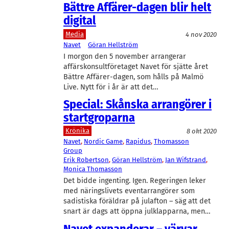
Bättre Affärer-dagen blir helt
digital
Media
4 nov 2020
Navet
Göran Hellström
I morgon den 5 november arrangerar
affärskonsultföretaget Navet för sjätte året
Bättre Affärer-dagen, som hålls på Malmö
Live. Nytt för i år är att det…
Special: Skånska arrangörer i
startgroparna
Krönika
8 okt 2020
Navet
, 
Nordic Game
, 
Rapidus
, 
Thomasson
Group
Erik Robertson
, 
Göran Hellström
, 
Jan Wifstrand
, 
Monica Thomasson
Det bidde ingenting. Igen. Regeringen leker
med näringslivets eventarrangörer som
sadistiska föräldrar på julafton – säg att det
snart är dags att öppna julklapparna, men…