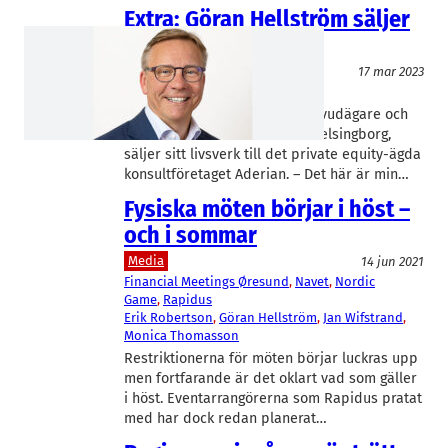
Extra: Göran Hellström säljer
sitt livsverk
IT/Mjukvara
17 mar 2023
Aderian
, 
Navet
Göran Hellström
Göran Hellström, grundare, huvudägare och
vd för konsultfirman Navet i Helsingborg,
säljer sitt livsverk till det private equity-ägda
konsultföretaget Aderian. – Det här är min…
Fysiska möten börjar i höst –
och i sommar
Media
14 jun 2021
Financial Meetings Øresund
, 
Navet
, 
Nordic
Game
, 
Rapidus
Erik Robertson
, 
Göran Hellström
, 
Jan Wifstrand
, 
Monica Thomasson
Restriktionerna för möten börjar luckras upp
men fortfarande är det oklart vad som gäller
i höst. Eventarrangörerna som Rapidus pratat
med har dock redan planerat…