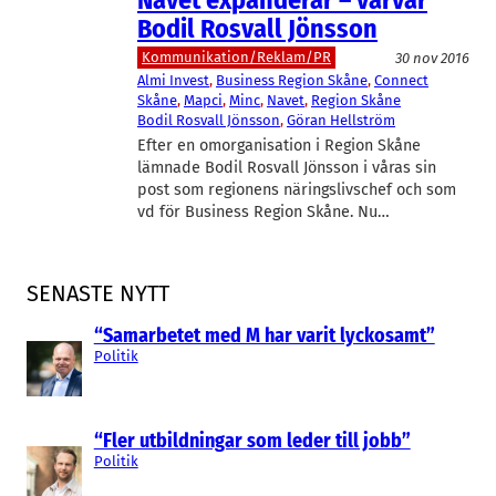
Navet expanderar – värvar
Bodil Rosvall Jönsson
Kommunikation/Reklam/PR
30 nov 2016
Almi Invest
, 
Business Region Skåne
, 
Connect
Skåne
, 
Mapci
, 
Minc
, 
Navet
, 
Region Skåne
Bodil Rosvall Jönsson
, 
Göran Hellström
Efter en omorganisation i Region Skåne
lämnade Bodil Rosvall Jönsson i våras sin
post som regionens näringslivschef och som
vd för Business Region Skåne. Nu…
SENASTE NYTT
“Samarbetet med M har varit lyckosamt”
Politik
“Fler utbildningar som leder till jobb”
Politik