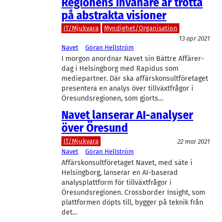
Regionens invånare är trötta
på abstrakta visioner
IT/Mjukvara
Myndighet/Organisation
13 apr 2021
Navet
Göran Hellström
I morgon anordnar Navet sin Bättre Affärer-
dag i Helsingborg med Rapidus som
mediepartner. Där ska affärskonsultföretaget
presentera en analys över tillväxtfrågor i
Öresundsregionen, som gjorts…
Navet lanserar AI-analyser
över Öresund
IT/Mjukvara
22 mar 2021
Navet
Göran Hellström
Affärskonsultföretaget Navet, med säte i
Helsingborg, lanserar en AI-baserad
analysplattform för tillväxtfrågor i
Öresundsregionen. Crossborder Insight, som
plattformen döpts till, bygger på teknik från
det…