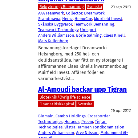
Rekrytering/Bemanning
Svenska
23 sep 2013
AAA Teamwork
, 
Collector
, 
Dreamwork
Scandinavia
, 
Heinz
, 
HemoCue
, 
Muirfield Invest
, 
Skånska Byggvaror
, 
Teamwork Bemanning
, 
Teamwork Technology
, 
Unisport
Anders Williamsson
, 
Börje Salming
, 
Claes Kinell
, 
Mats Kullenberg
Bemanningsföretaget Dreamwork i
Helsingborg, med 250 hel- och
deltidsanställda, har fått en ny storägare i
affärsmannen Claes Kinells investmentbolag
Muirfield Invest. Affären följer en
varumärkestvist…
Al-Amoudi backar upp Tigran
Bioteknik/Övrig life science
Finans/Riskkapital
Svenska
16 apr 2012
Biomain
, 
Cambo Holdings
, 
Crossborder
Technologies
, 
Heraeus
, 
Preem
, 
Tigran
Technologies
, 
Västra Hamnen Fondkommission
Anders Williamsson
, 
Arve Nilsson
, 
Mohammed Al-