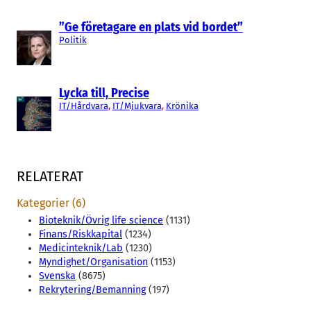
”Ge företagare en plats vid bordet”
Politik
Lycka till, Precise
IT/Hårdvara
, 
IT/Mjukvara
, 
Krönika
RELATERAT
Kategorier (6)
Bioteknik/Övrig life science
(1131)
Finans/Riskkapital
(1234)
Medicinteknik/Lab
(1230)
Myndighet/Organisation
(1153)
Svenska
(8675)
Rekrytering/Bemanning
(197)