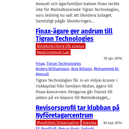
Amoudi och ägarfamiljen bakom Finax räckte
inte för Malmöbaserade Tigran Technologies,
vars ledning nu valt att likvidera bolaget.
Samtidigt pågår likvideringen…
Finax-ägare ger andrum till
Tigran Technologies
Bioteknik/Övrig life science
Medicinteknik/Lab
18 apr 2016
Finax
, 
Tigran Technologies
Anders Williamsson
, 
Arve Nilsson
, 
Mohammed Al-
Amoudi
Tigran Technologies får in en miljon kronor i
riskkapital från familjen Abdon, ägare till
Finax-koncernen. Pengarna går främst till
jakten på en köpare till Malmöbolaget,…
Revisorsprofil tar klubban på
Nyföretagarcentrum
Myndighet/Organisation
Svenska
30 sep 2014
EY
, 
ReadSoft
, 
Resurs Bank
, 
Sydnytt