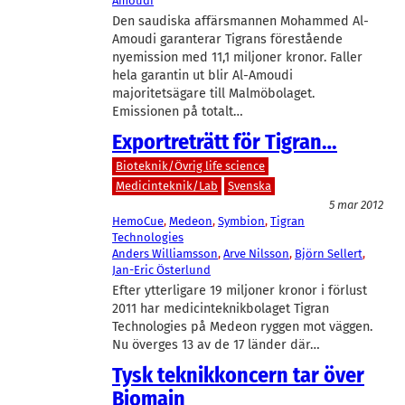
Amoudi
Den saudiska affärsmannen Mohammed Al-
Amoudi garanterar Tigrans förestående
nyemission med 11,1 miljoner kronor. Faller
hela garantin ut blir Al-Amoudi
majoritetsägare till Malmöbolaget.
Emissionen på totalt…
Exportreträtt för Tigran…
Bioteknik/Övrig life science
Medicinteknik/Lab
Svenska
5 mar 2012
HemoCue
, 
Medeon
, 
Symbion
, 
Tigran
Technologies
Anders Williamsson
, 
Arve Nilsson
, 
Björn Sellert
, 
Jan-Eric Österlund
Efter ytterligare 19 miljoner kronor i förlust
2011 har medicinteknikbolaget Tigran
Technologies på Medeon ryggen mot väggen.
Nu överges 13 av de 17 länder där…
Tysk teknikkoncern tar över
Biomain