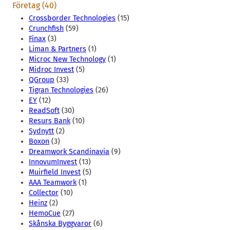
Företag (40)
Crossborder Technologies
(15)
Crunchfish
(59)
Finax
(3)
Liman & Partners
(1)
Microc New Technology
(1)
Midroc Invest
(5)
QGroup
(33)
Tigran Technologies
(26)
EY
(12)
ReadSoft
(30)
Resurs Bank
(10)
Sydnytt
(2)
Boxon
(3)
Dreamwork Scandinavia
(9)
InnovumInvest
(13)
Muirfield Invest
(5)
AAA Teamwork
(1)
Collector
(10)
Heinz
(2)
HemoCue
(27)
Skånska Byggvaror
(6)