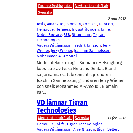
Finans/Riskkapital
Medicinteknik/Lab
Svenska
2 mar 2012
Actix
, 
Amanzitel
, 
Biomain
, 
ComOpt
, 
DuoCort
, 
HemoCue
, 
Heraeus
, 
Industrifonden
, 
Jolife
, 
Nobel Biocare
, 
SEB
, 
Straumann
, 
Tigran
Technologies
Anders Williamsson
, 
Fredrik Jonsson
, 
Jerry
Wiener
, 
Jerzy Wiener
, 
Joachim Samuelsson
, 
Mohammed Al-Amoudi
Medicinteknikbolaget Biomain i Helsingborg
köps upp av tyska Heraeus Dental. Bland
säljarna märks telekomentreprenören
Joachim Samuelsson, grundaren Jerry Wiener
och shejk Mohammed Al-Amoudi. Biomain
har…
VD lämnar Tigran
Technologies
Medicinteknik/Lab
Svenska
13 feb 2012
HemoCue
, 
Jolife
, 
Tigran Technologies
Anders Williamsson
, 
Arve Nilsson
, 
Björn Sellert