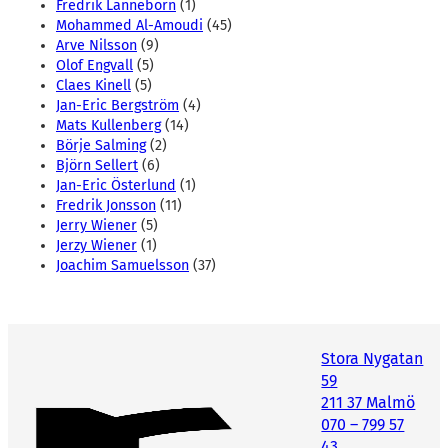
Fredrik Lanneborn
(1)
Mohammed Al-Amoudi
(45)
Arve Nilsson
(9)
Olof Engvall
(5)
Claes Kinell
(5)
Jan-Eric Bergström
(4)
Mats Kullenberg
(14)
Börje Salming
(2)
Björn Sellert
(6)
Jan-Eric Österlund
(1)
Fredrik Jonsson
(11)
Jerry Wiener
(5)
Jerzy Wiener
(1)
Joachim Samuelsson
(37)
Stora Nygatan
59
211 37 Malmö
070 – 799 57
43