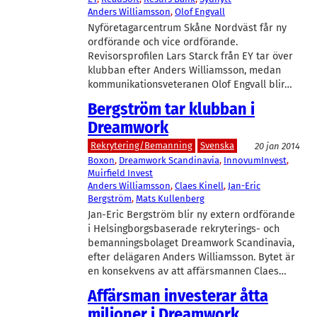
Anders Williamsson
, 
Olof Engvall
Nyföretagarcentrum Skåne Nordväst får ny
ordförande och vice ordförande.
Revisorsprofilen Lars Starck från EY tar över
klubban efter Anders Williamsson, medan
kommunikationsveteranen Olof Engvall blir…
Bergström tar klubban i
Dreamwork
Rekrytering/Bemanning
Svenska
20 jan 2014
Boxon
, 
Dreamwork Scandinavia
, 
InnovumInvest
, 
Muirfield Invest
Anders Williamsson
, 
Claes Kinell
, 
Jan-Eric
Bergström
, 
Mats Kullenberg
Jan-Eric Bergström blir ny extern ordförande
i Helsingborgsbaserade rekryterings- och
bemanningsbolaget Dreamwork Scandinavia,
efter delägaren Anders Williamsson. Bytet är
en konsekvens av att affärsmannen Claes…
Affärsman investerar åtta
miljoner i Dreamwork