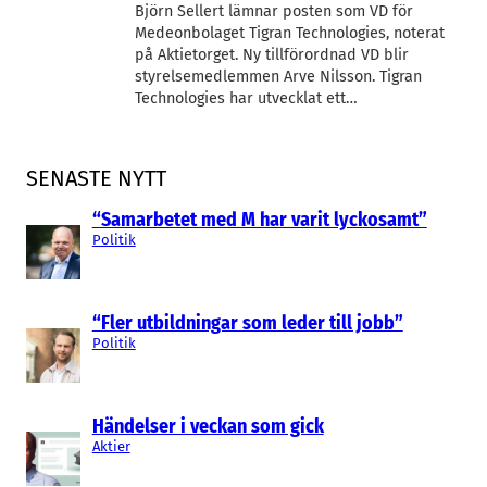
Björn Sellert lämnar posten som VD för
Medeonbolaget Tigran Technologies, noterat
på Aktietorget. Ny tillförordnad VD blir
styrelsemedlemmen Arve Nilsson. Tigran
Technologies har utvecklat ett…
SENASTE NYTT
“Samarbetet med M har varit lyckosamt”
Politik
“Fler utbildningar som leder till jobb”
Politik
Händelser i veckan som gick
Aktier