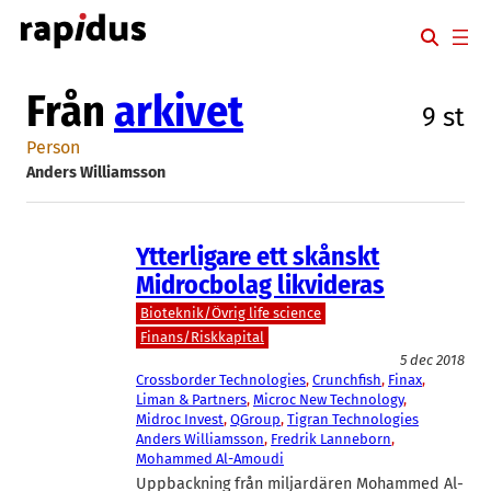
Hoppa
till
innehåll
Från
arkivet
9 st
Person
Anders Williamsson
Ytterligare ett skånskt
Midrocbolag likvideras
Bioteknik/Övrig life science
Finans/Riskkapital
5 dec 2018
Crossborder Technologies
, 
Crunchfish
, 
Finax
, 
Liman & Partners
, 
Microc New Technology
, 
Midroc Invest
, 
QGroup
, 
Tigran Technologies
Anders Williamsson
, 
Fredrik Lanneborn
, 
Mohammed Al-Amoudi
Uppbackning från miljardären Mohammed Al-