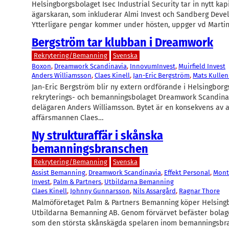
Helsingborgsbolaget Isec Industrial Security tar in nytt kapi
ägarskaran, som inkluderar Almi Invest och Sandberg Deve
Ytterligare pengar kommer under hösten, uppger vd Marti
Bergström tar klubban i Dreamwork
Rekrytering/Bemanning
Svenska
Boxon
, 
Dreamwork Scandinavia
, 
InnovumInvest
, 
Muirfield Invest
Anders Williamsson
, 
Claes Kinell
, 
Jan-Eric Bergström
, 
Mats Kulle
Jan-Eric Bergström blir ny extern ordförande i Helsingbor
rekryterings- och bemanningsbolaget Dreamwork Scandinav
delägaren Anders Williamsson. Bytet är en konsekvens av a
affärsmannen Claes…
Ny strukturaffär i skånska
bemanningsbranschen
Rekrytering/Bemanning
Svenska
Assist Bemanning
, 
Dreamwork Scandinavia
, 
Effekt Personal
, 
Mont
Invest
, 
Palm & Partners
, 
Utbildarna Bemanning
Claes Kinell
, 
Johnny Gunnarsson
, 
Nils Assargård
, 
Ragnar Thore
Malmöföretaget Palm & Partners Bemanning köper Helsin
Utbildarna Bemanning AB. Genom förvärvet befäster bolage
som den största skånskägda spelaren inom bemanningsbr