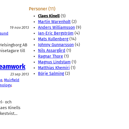
Personer (11)
Claes Kinell
(5)
Martin Warenholt
(2)
Anders Williamsson
(9)
19 nov 2013
Jan-Eric Bergström
(4)
esund
Mats Kullenberg
(14)
Johnny Gunnarsson
(4)
Helsingborg AB
Nils Assargård
(1)
isetagare till
Ragnar Thore
(1)
Magnus Lindstam
(1)
Dreamwork
Matthias Khemiri
(1)
Börje Salming
(2)
23 sep 2013
e
, 
Muirfield
nology
, 
l- och
laes Kinells
rkestvist…