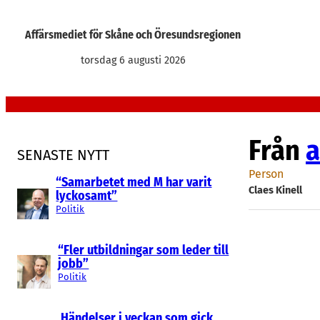
Hoppa
till
Affärsmediet för Skåne och Öresundsregionen
innehåll
torsdag 6 augusti 2026
Från
a
SENASTE NYTT
Person
“Samarbetet med M har varit
Claes Kinell
lyckosamt”
Politik
“Fler utbildningar som leder till
jobb”
Politik
Händelser i veckan som gick