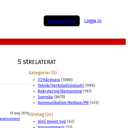
Prenumerera
Logga in
5 st
RELATERAT
Kategorier (5)
IT/Hårdvara
(1088)
Teknik/Verkstadsindustri
(995)
Rekrytering/Bemanning
(197)
Svenska
(8675)
Kommunikation/Reklam/PR
(413)
15 aug 2018
Företag (24)
Development
Almi Invest Syd
(62)
InnovumInvest
(13)