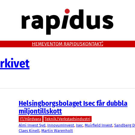
HEM
EVENT
OM RAPIDUS
KONTAKT
rkivet
Helsingborgsbolaget Isec får dubbla
miljontillskott
IT/Hårdvara
Teknik/Verkstadsindustri
Almi Invest Syd
, 
InnovumInvest
, 
Isec
, 
Muirfield Invest
, 
Sandberg 
Claes Kinell
, 
Martin Warenholt