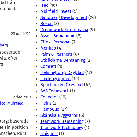
tal från
Isec
(10)
lopment.
Muirfield Invest
(5)
n…
Sandberg Development
(24)
Boxon
(3)
Dreamwork Scandinavia
(9)
20 jan 2014
Assist Bemanning
(5)
Effekt Personal
(7)
nberg
Montico
(4)
gsbaserade
Palm & Partners
(6)
ia, efter
Utbildarna Bemanning
(2)
tt
Comrett
(1)
Helsingborgs Dagblad
(17)
Lindéngruppen
(10)
Sparbanken Öresund
(67)
AAA Teamwork
(1)
Collector
(10)
2 dec 2013
Heinz
(2)
ico
, 
Muirfield
HemoCue
(27)
Skånska Byggvaror
(6)
gborgsbaserade
Teamwork Bemanning
(2)
t sin position
Teamwork Technology
(1)
anschen. Runt
Unisport
(1)