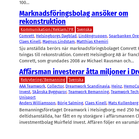
100…
Marknadsföringsbolag ansöker om
rekonstruktion
Kommunikation/Reklam/PR
Svenska
Comrett
, 
Helsingborgs Dagblad
, 
Lindéngruppen
, 
Sparbanken Ör
Claes Kinell
, 
Magnus Lindstam
, 
Matthias Khemiri
Sju anställda berörs när marknadsföringsbolaget Comrett 
tvingas till rekonstruktion. Comrett Helsingborg AB är franch
Comrett, som grundades 2008 av Michael Rausman och…
Affärsman investerar åtta miljoner i 
Rekrytering/Bemanning
Svenska
AAA Teamwork
, 
Collector
, 
Dreamwork Scandinavia
, 
Heinz
, 
HemoCu
Invest
, 
Skånska Byggvaror
, 
Teamwork Bemanning
, 
Teamwork Tech
Unisport
Anders Williamsson
, 
Börje Salming
, 
Claes Kinell
, 
Mats Kullenberg
Bemanningsföretaget Dreamwork i Helsingborg, med 250 he
deltidsanställda, har fått en ny storägare i affärsmannen C
investmentbolag Muirfield Invest. Affären följer en varumä