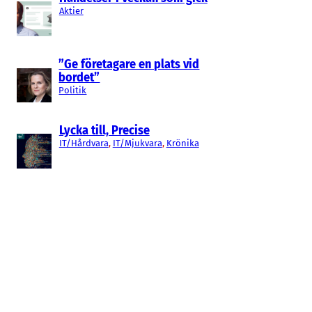
Aktier
”Ge företagare en plats vid
bordet”
Politik
Lycka till, Precise
IT/Hårdvara
, 
IT/Mjukvara
, 
Krönika