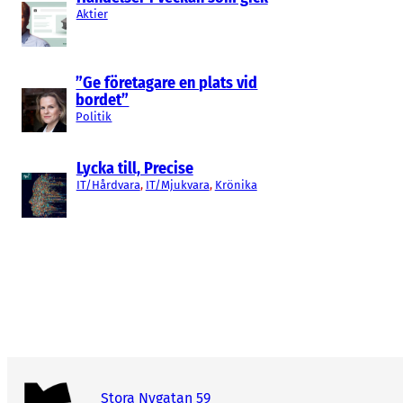
Aktier
”Ge företagare en plats vid
bordet”
Politik
Lycka till, Precise
IT/Hårdvara
, 
IT/Mjukvara
, 
Krönika
Stora Nygatan 59