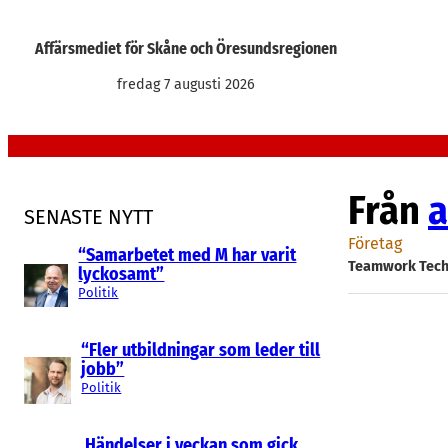
Hoppa
till
Affärsmediet för Skåne och Öresundsregionen
innehåll
fredag 7 augusti 2026
Från
a
SENASTE NYTT
Företag
“Samarbetet med M har varit
Teamwork Tech
lyckosamt”
Politik
“Fler utbildningar som leder till
jobb”
Politik
Händelser i veckan som gick