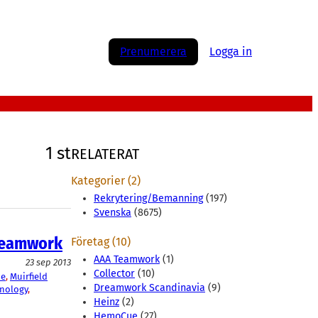
Prenumerera
Logga in
1 st
RELATERAT
Kategorier (2)
Rekrytering/Bemanning
(197)
Svenska
(8675)
Dreamwork
Företag (10)
AAA Teamwork
(1)
23 sep 2013
Collector
(10)
e
, 
Muirfield
Dreamwork Scandinavia
(9)
nology
, 
Heinz
(2)
HemoCue
(27)