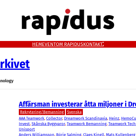
HEM
EVENT
OM RAPIDUS
KONTAKT
rkivet
nology
Affärsman investerar åtta miljoner i 
Rekrytering/Bemanning
Svenska
AAA Teamwork
, 
Collector
, 
Dreamwork Scandinavia
, 
Heinz
, 
HemoCu
Invest
, 
Skånska Byggvaror
, 
Teamwork Bemanning
, 
Teamwork Tech
Unisport
Anders Williamsson
, 
Börje Salming
, 
Claes Kinell
, 
Mats Kullenberg