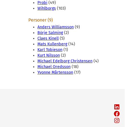
Probi
(49)
Wihlborgs
(103)
Personer (9)
Anders Williamsson
(9)
Börje Salming
(2)
Claes Kinell
(5)
Mats Kullenberg
(14)
Karl Tobieson
(1)
Kurt Nilsson
(2)
Michael Edelborg Christensen
(4)
Michael Oredsson
(18)
Yvonne Mårtensson
(17)
LinkedIn
Facebook
Instagram