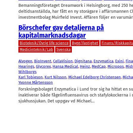
Bemanningsföretaget Dreamwork i Helsingborg, med 250 he
deltidsanställda, har fått en ny storägare i affärsmannen C
investmentbolag Muirfield Invest. Affären följer en varumä
Börschefer gav detaljerna på
kapitalmarknadsdagar
Bioteknik/Övrig life science
Bygg/Fastighet
Finans/Riskkapit
Medicinteknik/Lab
Svenska
Alvogen
, 
BioInvent
, 
CellaVision
, 
Dignitana
, 
Enzymatica
, 
Exini
, 
Fina
Hearings
, 
Glycorex
, 
Hansa Medical
, 
Heinz
, 
MedCap
, 
Micropos
, 
Mid
Wihlborgs
Karl Tobieson
, 
Kurt Nilsson
, 
Michael Edelborg Christensen
, 
Micha
Yvonne Mårtensson
Forskningsbolaget Enzymatica i Lund tror sig ha hittat en 
inaktiverar både fågelinfluensavirus och stafylokockerna i
sjukhussjukan. Det uppgav vd Michael…