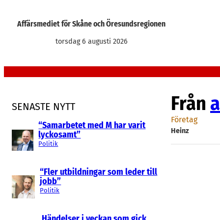
Hoppa
till
Affärsmediet för Skåne och Öresundsregionen
innehåll
torsdag 6 augusti 2026
Från
a
SENASTE NYTT
Företag
“Samarbetet med M har varit
Heinz
lyckosamt”
Politik
“Fler utbildningar som leder till
jobb”
Politik
Händelser i veckan som gick