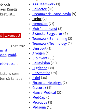
AAA Teamwork
(1)
l- och
Collector
(10)
laes Kinells
Dreamwork Scandinavia
(9)
rkestvist…
Heinz
(2)
HemoCue
(27)
Muirfield Invest
(5)
Skånska Byggvaror
(6)
al
Läkemedel
Teamwork Bemanning
(2)
Teamwork Technology
(1)
1 okt 2012
Unisport
(1)
ncial
Alvogen
(1)
sona
, 
Probi
, 
BioInvent
(65)
CellaVision
(76)
el Oredsson
, 
Dignitana
(41)
Enzymatica
(35)
substans som
Exini
(36)
 den så kallade
Financial Hearings
(2)
Glycorex
(11)
Hansa Medical
(27)
MedCap
(5)
Micropos
(1)
Midsona
(15)