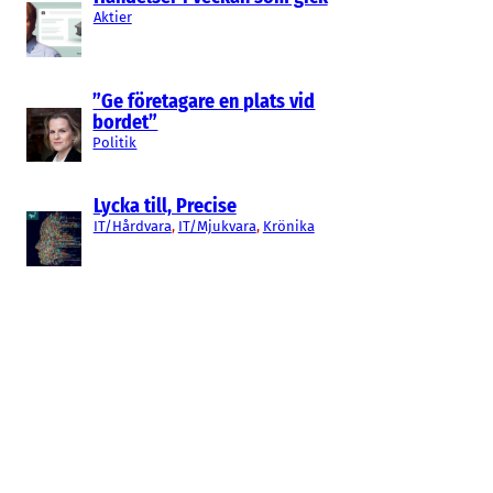
Aktier
”Ge företagare en plats vid
bordet”
Politik
Lycka till, Precise
IT/Hårdvara
, 
IT/Mjukvara
, 
Krönika