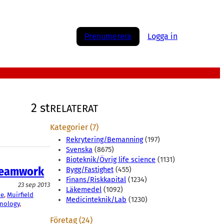
Prenumerera
Logga in
2 st
RELATERAT
Kategorier (7)
Rekrytering/Bemanning
(197)
Svenska
(8675)
Bioteknik/Övrig life science
(1131)
Dreamwork
Bygg/Fastighet
(455)
Finans/Riskkapital
(1234)
23 sep 2013
Läkemedel
(1092)
e
, 
Muirfield
Medicinteknik/Lab
(1230)
nology
, 
Företag (24)