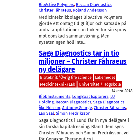
BioActive Polymers
, 
Reccan Diagnostics
Christer Fåhraeus
, 
Roland Andersson
Medicinteknikbolaget BioActive Polymers
gjorde ett omtag tidigt ifjor och satsade på
andra applikationer än buken för sin spray
mot oönskad sammanväxning. Men
nysatsningen höll inte…
Saga Diagnostics tar in tio
miljoner – Christer Fåhraeus
ny delägare
Bioteknik/Övrig life science
Läkemedel
Medicinteknik/Lab
Universitet / Högskola
14 mar 2018
BibbInstruments
, 
LongBoat Explorers
, 
LU
Holding
, 
Reccan Diagnostics
, 
Saga Diagnostics
Åke Nilsson
, 
Anthony George
, 
Christer Fåhraeus
, 
Lao Saal
, 
Simon Fredriksson
Saga Diagnostics i Lund får in nya delägare i
sin färska kapitalresning. Bland dem syns
Christer Fåhraeus och Simon Fredriksson, vd
för Genagon Therapeutics i…