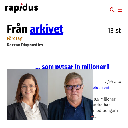
Hoppa
till
innehåll
Från
arkivet
13 st
Företag
Reccan Diagnostics
… som pytsar in miljoner i
cancerbolag
Medicinteknik/Lab
7 feb 2024
Reccan Diagnostics
, 
Sandberg Development
Malin Bornschein
Reccan Diagnostics har tagit in 8,6 miljoner
kronor i en nyemission. Bland andra har
Sandberg Development gått in med pengar i
Lundabolaget som utvecklar ett…