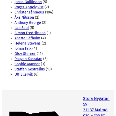
Jonas Gulliksson
(5)
Roger Appelqvist
(2)
Christer Fåhraeus
(104)
Åke Nilsson
(2)
Anthony George
(2)
Lao Saal
(5)
Simon Fredriksson
(1)
Anette Säfholm
(4)
Helena Stevens
(2)
Johan Falk
(4)
Olov Sterner
(15)
Pouyan Kasraian
(5)
Sophie Manner
(3)
Staffan Gestrelius
(13)
Ulf Ellervik
(6)
Stora Nygatan
59
211 37 Malmö
070 – 799 57