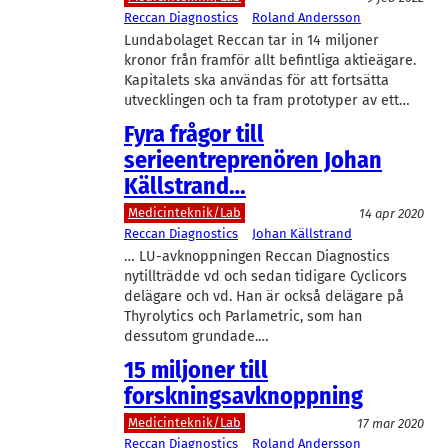
Reccan Diagnostics
Roland Andersson
Lundabolaget Reccan tar in 14 miljoner
kronor från framför allt befintliga aktieägare.
Kapitalets ska användas för att fortsätta
utvecklingen och ta fram prototyper av ett…
Fyra frågor till
serieentreprenören Johan
Källstrand…
Medicinteknik/Lab
14 apr 2020
Reccan Diagnostics
Johan Källstrand
… LU-avknoppningen Reccan Diagnostics
nytillträdde vd och sedan tidigare Cyclicors
delägare och vd. Han är också delägare på
Thyrolytics och Parlametric, som han
dessutom grundade.…
15 miljoner till
forskningsavknoppning
Medicinteknik/Lab
17 mar 2020
Reccan Diagnostics
Roland Andersson