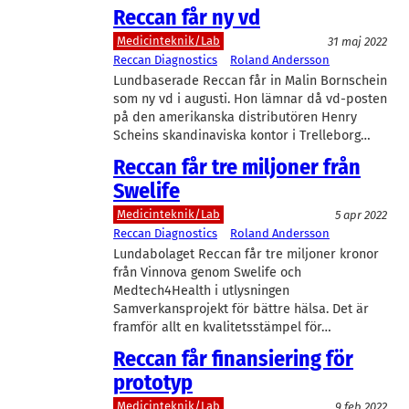
Reccan får ny vd
Medicinteknik/Lab
31 maj 2022
Reccan Diagnostics
Roland Andersson
Lundbaserade Reccan får in Malin Bornschein
som ny vd i augusti. Hon lämnar då vd-posten
på den amerikanska distributören Henry
Scheins skandinaviska kontor i Trelleborg…
Reccan får tre miljoner från
Swelife
Medicinteknik/Lab
5 apr 2022
Reccan Diagnostics
Roland Andersson
Lundabolaget Reccan får tre miljoner kronor
från Vinnova genom Swelife och
Medtech4Health i utlysningen
Samverkansprojekt för bättre hälsa. Det är
framför allt en kvalitetsstämpel för…
Reccan får finansiering för
prototyp
Medicinteknik/Lab
9 feb 2022