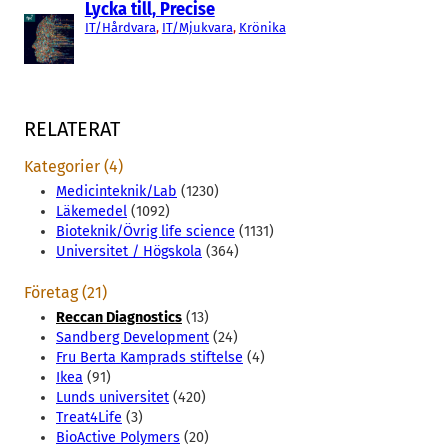
Lycka till, Precise
IT/Hårdvara
, 
IT/Mjukvara
, 
Krönika
RELATERAT
Kategorier (4)
Medicinteknik/Lab
(1230)
Läkemedel
(1092)
Bioteknik/Övrig life science
(1131)
Universitet / Högskola
(364)
Företag (21)
Reccan Diagnostics
(13)
Sandberg Development
(24)
Fru Berta Kamprads stiftelse
(4)
Ikea
(91)
Lunds universitet
(420)
Treat4Life
(3)
BioActive Polymers
(20)