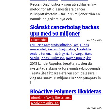
Reccan Diagnostics – som utvecklar en ny
metod för att diagnostisera cancer i
bukspottskörteln – tar in 15 miljoner från en
namnkunnig skara nya och…
Skånskt cancerbolag backas
upp med 50 miljoner
Läkemedel
26 nov 2018
Fru Berta Kamprads stiftelse
, 
Ikea
, 
Lunds
universitet
, 
Reccan Diagnostics
, 
Treat4Life
Anders Forkman
, 
György Marko-Varga
, 
Hans
Skalin
, 
Jonas Gulliksson
, 
Roger Appelqvist
2015 kunde Rapidus berätta att den då
nystartade skånska forskningsavknoppningen
Treat4Life fått Ikea-sfären som delägare. I
dag har snart 50 miljoner kronor pumpats in
i…
BioActive Polymers likvideras
Bioteknik/Övrig life science
Medicinteknik/Lab
26 mar 2018