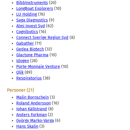
BibbInstruments
(20)
LongBoat Explorers
(10)
LU Holding
(76)
Saga Diagnostics
(9)
Almi Invest Syd
(62)
Cognibotics
(16)
Connect Sverige Region Syd
(8)
Gabather
(11)
Gedea Biotech
(32)
Glactone Pharma
(10)
Idogen
(28)
Porte-Monnaie Venture
(10)
Qlik
(89)
Respiratorius
(38)
Personer (21)
Malin Bornschein
(3)
Roland Andersson
(16)
Johan Källstrand
(8)
Anders Forkman
(2)
György Marko-Varga
(6)
Hans Skalin
(3)