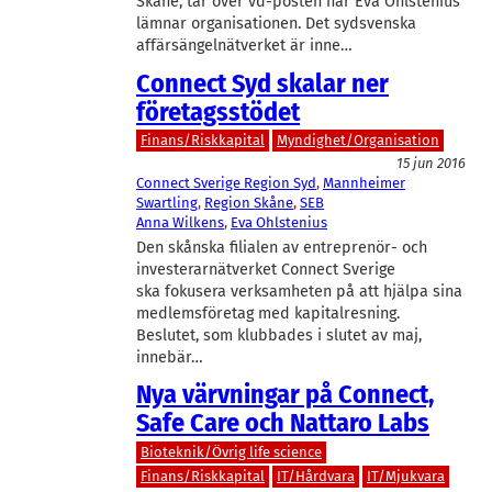
Skåne, tar över vd-posten när Eva Ohlstenius
lämnar organisationen. Det sydsvenska
affärsängelnätverket är inne…
Connect Syd skalar ner
företagsstödet
Finans/Riskkapital
Myndighet/Organisation
15 jun 2016
Connect Sverige Region Syd
, 
Mannheimer
Swartling
, 
Region Skåne
, 
SEB
Anna Wilkens
, 
Eva Ohlstenius
Den skånska filialen av entreprenör- och
investerarnätverket Connect Sverige
ska fokusera verksamheten på att hjälpa sina
medlemsföretag med kapitalresning.
Beslutet, som klubbades i slutet av maj,
innebär…
Nya värvningar på Connect,
Safe Care och Nattaro Labs
Bioteknik/Övrig life science
Finans/Riskkapital
IT/Hårdvara
IT/Mjukvara