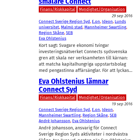
smalare Connect
Finans/Riskkapital
Myndighet/Organisation
29 sep 2016
Connect Sverige Region Syd
, 
E.on
, 
Ideon
, 
Lunds
universitet
, 
Malmö stad
, 
Mannheimer Swartling
, 
Region Skåne
, 
SEB
Eva Ohlstenius
Kort sagt: Svagare ekonomi tvingar
investeringsnätverket Connects sydsvenska
gren att skala ner verksamheten till kärnan:
att matcha kapitalhungriga uppstartsbolag
med pengastinna affärsänglar. För att lyckas…
Eva Ohlstenius lämnar
Connect Syd
Finans/Riskkapital
Myndighet/Organisation
19 sep 2016
Connect Sverige Region Syd
, 
E.on
, 
Ideon
, 
Mannheimer Swartling
, 
Region Skåne
, 
SEB
André Johansson
, 
Eva Ohlstenius
André Johansson, ansvarig för Connect
Sverige Region Syds aktiviteter i nordvästra