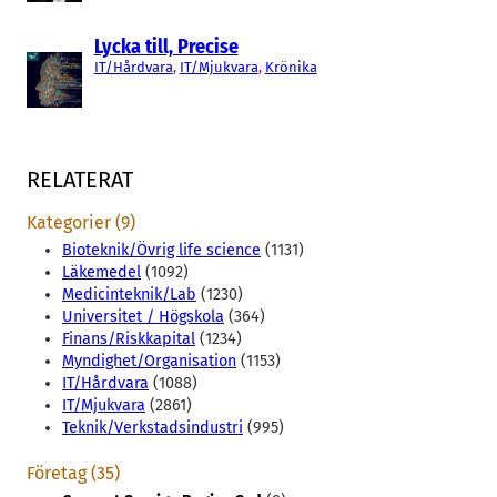
Lycka till, Precise
IT/Hårdvara
, 
IT/Mjukvara
, 
Krönika
RELATERAT
Kategorier (9)
Bioteknik/Övrig life science
(1131)
Läkemedel
(1092)
Medicinteknik/Lab
(1230)
Universitet / Högskola
(364)
Finans/Riskkapital
(1234)
Myndighet/Organisation
(1153)
IT/Hårdvara
(1088)
IT/Mjukvara
(2861)
Teknik/Verkstadsindustri
(995)
Företag (35)