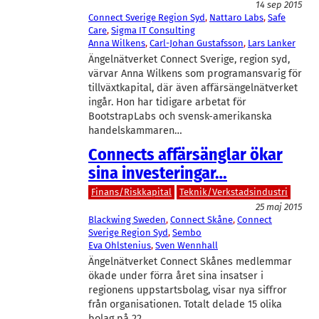
14 sep 2015
Connect Sverige Region Syd
, 
Nattaro Labs
, 
Safe
Care
, 
Sigma IT Consulting
Anna Wilkens
, 
Carl-Johan Gustafsson
, 
Lars Lanker
Ängelnätverket Connect Sverige, region syd,
värvar Anna Wilkens som programansvarig för
tillväxtkapital, där även affärsängelnätverket
ingår. Hon har tidigare arbetat för
BootstrapLabs och svensk-amerikanska
handelskammaren…
Connects affärsänglar ökar
sina investeringar…
Finans/Riskkapital
Teknik/Verkstadsindustri
25 maj 2015
Blackwing Sweden
, 
Connect Skåne
, 
Connect
Sverige Region Syd
, 
Sembo
Eva Ohlstenius
, 
Sven Wennhall
Ängelnätverket Connect Skånes medlemmar
ökade under förra året sina insatser i
regionens uppstartsbolag, visar nya siffror
från organisationen. Totalt delade 15 olika
bolag på 22…