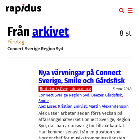
Hoppa
till
innehåll
Från
arkivet
8 st
Företag
Connect Sverige Region Syd
Nya värvningar på Connect
Sverige, Smile och Gårdsfisk
Bioteknik/Övrig life science
5 mar 2018
Connect Sverige Region Syd
, 
Deezer
, 
Gårdsfisk
, 
Smile
Alex Esser
, 
Kristian Enkvist
, 
Martin Alexandersson
Alex Esser arbetar sedan förra veckan på
affärsängelnätverket Connect Sverige, Region
Syd, där han är ansvarig för tillväxtkapital.
Han kommer senast från en position som
Nordenchef för musikströmmningstjänsten…