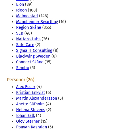
E.on
(89)
Ideon
(108)
Malmö stad
(146)
Mannheimer Swartling
(16)
Region Skåne
(355)
SEB
(48)
Nattaro Labs
(26)
Safe Care
(2)
Sigma IT Consulting
(8)
Blackwing Sweden
(6)
Connect Skåne
(35)
Sembo
(5)
Personer (26)
Alex Esser
(4)
Kristian Enkvist
(6)
Martin Alexandersson
(3)
Anette Säfholm
(4)
Helena Stevens
(2)
Johan Falk
(4)
Olov Sterner
(15)
Pouyan Kasraian
(5)