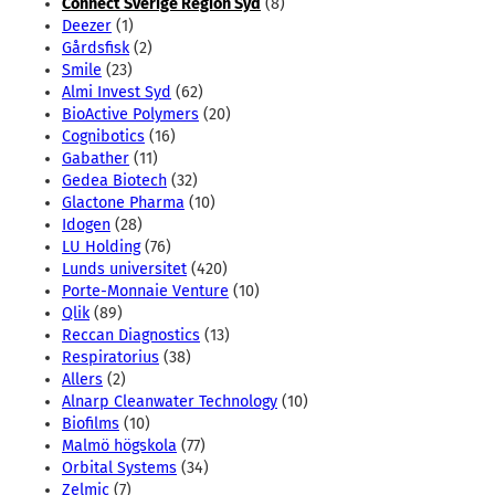
Connect Sverige Region Syd
(8)
Deezer
(1)
Gårdsfisk
(2)
Smile
(23)
Almi Invest Syd
(62)
BioActive Polymers
(20)
Cognibotics
(16)
Gabather
(11)
Gedea Biotech
(32)
Glactone Pharma
(10)
Idogen
(28)
LU Holding
(76)
Lunds universitet
(420)
Porte-Monnaie Venture
(10)
Qlik
(89)
Reccan Diagnostics
(13)
Respiratorius
(38)
Allers
(2)
Alnarp Cleanwater Technology
(10)
Biofilms
(10)
Malmö högskola
(77)
Orbital Systems
(34)
Zelmic
(7)