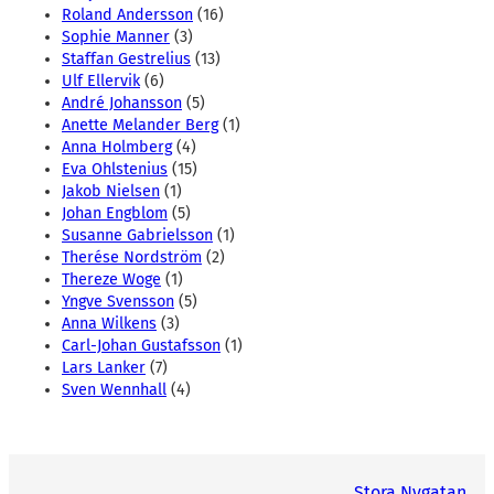
Roland Andersson
(16)
Sophie Manner
(3)
Staffan Gestrelius
(13)
Ulf Ellervik
(6)
André Johansson
(5)
Anette Melander Berg
(1)
Anna Holmberg
(4)
Eva Ohlstenius
(15)
Jakob Nielsen
(1)
Johan Engblom
(5)
Susanne Gabrielsson
(1)
Therése Nordström
(2)
Thereze Woge
(1)
Yngve Svensson
(5)
Anna Wilkens
(3)
Carl-Johan Gustafsson
(1)
Lars Lanker
(7)
Sven Wennhall
(4)
Stora Nygatan