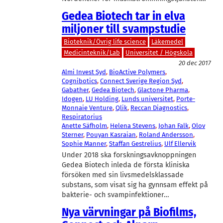
Gedea Biotech tar in elva
miljoner till svampstudie
Bioteknik/Övrig life science
Läkemedel
Medicinteknik/Lab
Universitet / Högskola
20 dec 2017
Almi Invest Syd
, 
BioActive Polymers
, 
Cognibotics
, 
Connect Sverige Region Syd
, 
Gabather
, 
Gedea Biotech
, 
Glactone Pharma
, 
Idogen
, 
LU Holding
, 
Lunds universitet
, 
Porte-
Monnaie Venture
, 
Qlik
, 
Reccan Diagnostics
, 
Respiratorius
Anette Säfholm
, 
Helena Stevens
, 
Johan Falk
, 
Olov
Sterner
, 
Pouyan Kasraian
, 
Roland Andersson
, 
Sophie Manner
, 
Staffan Gestrelius
, 
Ulf Ellervik
Under 2018 ska forskningsavknoppningen
Gedea Biotech inleda de första kliniska
försöken med sin livsmedelsklassade
substans, som visat sig ha gynnsam effekt på
bakterie- och svampinfektioner…
Nya värvningar på Biofilms,