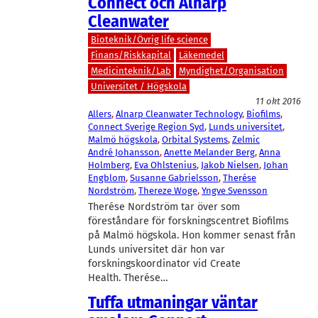
Connect och Alnarp
Cleanwater
Bioteknik/Övrig life science
Finans/Riskkapital
Läkemedel
Medicinteknik/Lab
Myndighet/Organisation
Universitet / Högskola
11 okt 2016
Allers
, 
Alnarp Cleanwater Technology
, 
Biofilms
, 
Connect Sverige Region Syd
, 
Lunds universitet
, 
Malmö högskola
, 
Orbital Systems
, 
Zelmic
André Johansson
, 
Anette Melander Berg
, 
Anna
Holmberg
, 
Eva Ohlstenius
, 
Jakob Nielsen
, 
Johan
Engblom
, 
Susanne Gabrielsson
, 
Therése
Nordström
, 
Thereze Woge
, 
Yngve Svensson
Therése Nordström tar över som
föreståndare för forskningscentret Biofilms
på Malmö högskola. Hon kommer senast från
Lunds universitet där hon var
forskningskoordinator vid Create
Health. Therése…
Tuffa utmaningar väntar