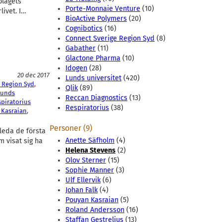
olagets
Porte-Monnaie Venture
(10)
ivet. I…
BioActive Polymers
(20)
Cognibotics
(16)
Connect Sverige Region Syd
(8)
Gabather
(11)
Glactone Pharma
(10)
Idogen
(28)
20 dec 2017
Lunds universitet
(420)
 Region Syd
, 
Qlik
(89)
Lunds
Reccan Diagnostics
(13)
piratorius
Respiratorius
(38)
 Kasraian
, 
Personer (9)
leda de första
Anette Säfholm
(4)
 visat sig ha
Helena Stevens
(2)
Olov Sterner
(15)
Sophie Manner
(3)
Ulf Ellervik
(6)
Johan Falk
(4)
Pouyan Kasraian
(5)
Roland Andersson
(16)
Staffan Gestrelius
(13)