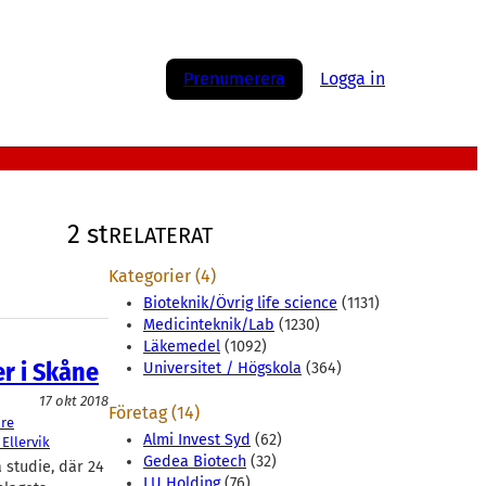
Prenumerera
Logga in
2 st
RELATERAT
Kategorier (4)
Bioteknik/Övrig life science
(1131)
Medicinteknik/Lab
(1230)
Läkemedel
(1092)
r i Skåne
Universitet / Högskola
(364)
17 okt 2018
Företag (14)
re
Almi Invest Syd
(62)
 Ellervik
Gedea Biotech
(32)
 studie, där 24
LU Holding
(76)