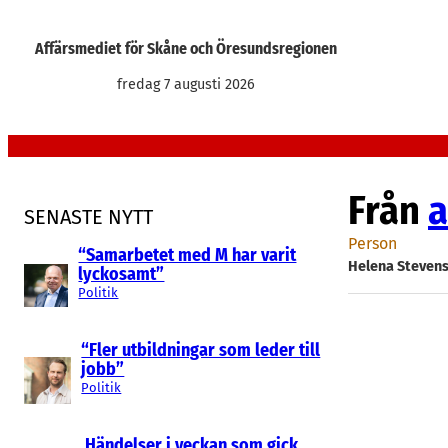
Hoppa
till
Affärsmediet för Skåne och Öresundsregionen
innehåll
fredag 7 augusti 2026
Från
a
SENASTE NYTT
Person
“Samarbetet med M har varit
Helena Steven
lyckosamt”
Politik
“Fler utbildningar som leder till
jobb”
Politik
Händelser i veckan som gick