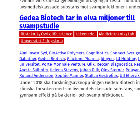
kvinnor vid skånska gynekologimottagningar testar Lundab
livsmedelsklassade substans mot svampinfektioner i underl
Gedea Biotech tar in elva miljoner till
svampstudie
Bioteknik/Övrig life science
Läkemedel
Medicinteknik/Lab
Universitet / Högskola
Almi Invest Syd
, 
BioActive Polymers
, 
Cognibotics
, 
Connect Sverige
Gabather
, 
Gedea Biotech
, 
Glactone Pharma
, 
Idogen
, 
LU Holding
, 
universitet
, 
Porte-Monnaie Venture
, 
Qlik
, 
Reccan Diagnostics
, 
Res
Anette Säfholm
, 
Helena Stevens
, 
Johan Falk
, 
Olov Sterner
, 
Pouyan
Roland Andersson
, 
Sophie Manner
, 
Staffan Gestrelius
, 
Ulf Ellervik
Under 2018 ska forskningsavknoppningen Gedea Biotech in
kliniska försöken med sin livsmedelsklassade substans, som
gynnsam effekt på bakterie- och svampinfektioner…