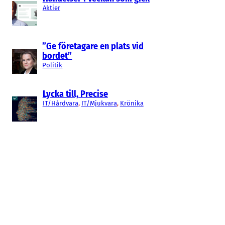
Aktier
”Ge företagare en plats vid
bordet”
Politik
Lycka till, Precise
IT/Hårdvara
, 
IT/Mjukvara
, 
Krönika