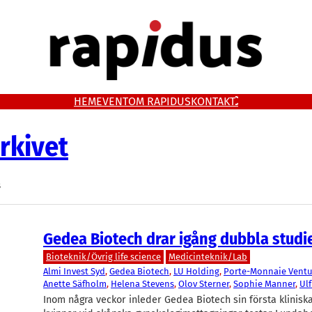
HEM
EVENT
OM RAPIDUS
KONTAKT
rkivet
s
Gedea Biotech drar igång dubbla studie
Bioteknik/Övrig life science
Medicinteknik/Lab
Almi Invest Syd
, 
Gedea Biotech
, 
LU Holding
, 
Porte-Monnaie Ventu
Anette Säfholm
, 
Helena Stevens
, 
Olov Sterner
, 
Sophie Manner
, 
Ulf
Inom några veckor inleder Gedea Biotech sin första kliniska