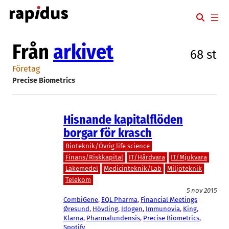
Hoppa
till
innehåll
Från
arkivet
68 st
Företag
Precise Biometrics
Hisnande kapitalflöden
borgar för krasch
Bioteknik/Övrig life science
Finans/Riskkapital
IT/Hårdvara
IT/Mjukvara
Läkemedel
Medicinteknik/Lab
Miljöteknik
Telekom
5 nov 2015
CombiGene
, 
EQL Pharma
, 
Financial Meetings
Øresund
, 
Hövding
, 
Idogen
, 
Immunovia
, 
King
, 
Klarna
, 
Pharmalundensis
, 
Precise Biometrics
, 
Spotify