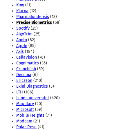
King
(11)
Klarna
(12)
Pharmalundensis
(13)
Precise Biometrics
(68)
Spotify
(25)
AlgoTrim
(25)
Anoto
(82)
Apple
(85)
Axis
(184)
CellaVision
(76)
Cognimatics
(35)
Crunchfish
(59)
Decuma
(6)
Ericsson
(210)
Exini Diagnostics
(3)
LTH
(106)
Lunds universitet
(420)
Mapillary
(20)
Microsoft
(59)
Mobile Heights
(71)
Modcam
(21)
Polar Rose
(41)