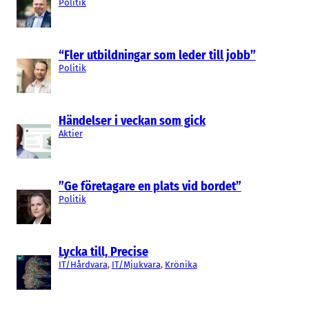
Politik
“Fler utbildningar som leder till jobb”
Politik
Händelser i veckan som gick
Aktier
”Ge företagare en plats vid bordet”
Politik
Lycka till, Precise
IT/Hårdvara
, 
IT/Mjukvara
, 
Krönika