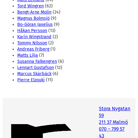
Tord Wingren
(62)
Bengt-Arne Molin
(24)
Magnus Bolmsjö
(9)
Bo-Göran Jaxelius
(9)
Håkan Persson
(13)
Karin Wingstrand
(2)
Tommy Nilsson
(2)
Andreas Friberg
(1)
Matts Lilja
(7)
Susanna Falkengren
(6)
Lennart Gustafson
(12)
Marcus Skärbäck
(6)
Pierre Elzouki
(11)
Stora Nygatan
59
211 37 Malmö
070 – 799 57
43