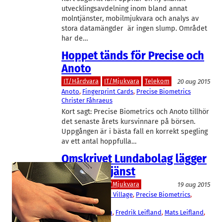
utvecklingsavdelning inom bland annat
molntjänster, mobilmjukvara och analys av
stora datamängder är ingen slump. Området
har de…
Hoppet tänds för Precise och
Anoto
IT/Hårdvara
IT/Mjukvara
Telekom
20 aug 2015
Anoto
, 
Fingerprint Cards
, 
Precise Biometrics
Christer Fåhraeus
Kort sagt: Precise Biometrics och Anoto tillhör
det senaste årets kursvinnare på börsen.
Uppgången är i bästa fall en korrekt spegling
av ett antal hoppfulla…
Omskrivet Lundabolag lägger
ner betaltjänst
IT/Hårdvara
IT/Mjukvara
19 aug 2015
Huawei
, 
Medicon Village
, 
Precise Biometrics
, 
Quixter
Christer Bergman
, 
Fredrik Leifland
, 
Mats Leifland
, 
Tord Wingren