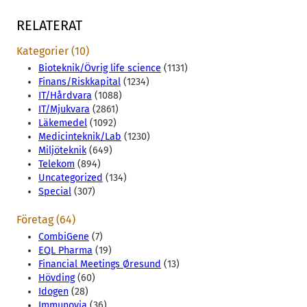
RELATERAT
Kategorier (10)
Bioteknik/Övrig life science
(1131)
Finans/Riskkapital
(1234)
IT/Hårdvara
(1088)
IT/Mjukvara
(2861)
Läkemedel
(1092)
Medicinteknik/Lab
(1230)
Miljöteknik
(649)
Telekom
(894)
Uncategorized
(134)
Special
(307)
Företag (64)
CombiGene
(7)
EQL Pharma
(19)
Financial Meetings Øresund
(13)
Hövding
(60)
Idogen
(28)
Immunovia
(36)