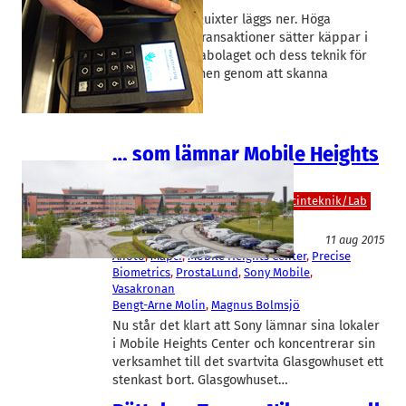
Betaltjänsten Quixter läggs ner. Höga
kostnader för transaktioner sätter käppar i
hjulet för Lundabolaget och dess teknik för
att betala lunchen genom att skanna
handflatan.…
… som lämnar Mobile Heights
Center
IT/Hårdvara
IT/Mjukvara
Medicinteknik/Lab
Telekom
11 aug 2015
Anoto
, 
Mapci
, 
Mobile Heights Center
, 
Precise
Biometrics
, 
ProstaLund
, 
Sony Mobile
, 
Vasakronan
Bengt-Arne Molin
, 
Magnus Bolmsjö
Nu står det klart att Sony lämnar sina lokaler
i Mobile Heights Center och koncentrerar sin
verksamhet till det svartvita Glasgowhuset ett
stenkast bort. Glasgowhuset…