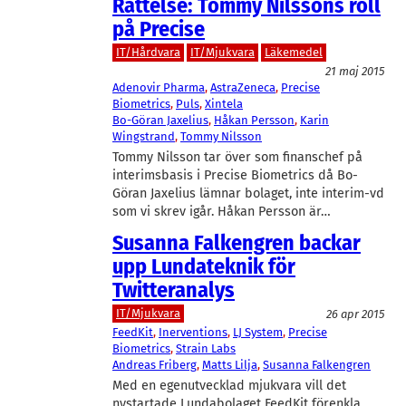
Rättelse: Tommy Nilssons roll
på Precise
IT/Hårdvara
IT/Mjukvara
Läkemedel
21 maj 2015
Adenovir Pharma
, 
AstraZeneca
, 
Precise
Biometrics
, 
Puls
, 
Xintela
Bo-Göran Jaxelius
, 
Håkan Persson
, 
Karin
Wingstrand
, 
Tommy Nilsson
Tommy Nilsson tar över som finanschef på
interimsbasis i Precise Biometrics då Bo-
Göran Jaxelius lämnar bolaget, inte interim-vd
som vi skrev igår. Håkan Persson är…
Susanna Falkengren backar
upp Lundateknik för
Twitteranalys
IT/Mjukvara
26 apr 2015
FeedKit
, 
Inerventions
, 
LJ System
, 
Precise
Biometrics
, 
Strain Labs
Andreas Friberg
, 
Matts Lilja
, 
Susanna Falkengren
Med en egenutvecklad mjukvara vill det
nystartade Lundabolaget FeedKit förenkla