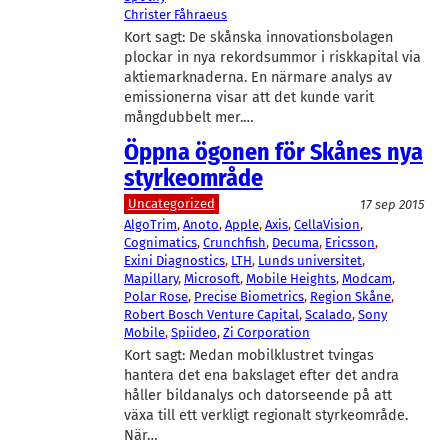
Christer Fåhraeus
Kort sagt: De skånska innovationsbolagen
plockar in nya rekordsummor i riskkapital via
aktiemarknaderna. En närmare analys av
emissionerna visar att det kunde varit
mångdubbelt mer.…
Öppna ögonen för Skånes nya
styrkeområde
Uncategorized
17 sep 2015
AlgoTrim
, 
Anoto
, 
Apple
, 
Axis
, 
CellaVision
, 
Cognimatics
, 
Crunchfish
, 
Decuma
, 
Ericsson
, 
Exini Diagnostics
, 
LTH
, 
Lunds universitet
, 
Mapillary
, 
Microsoft
, 
Mobile Heights
, 
Modcam
, 
Polar Rose
, 
Precise Biometrics
, 
Region Skåne
, 
Robert Bosch Venture Capital
, 
Scalado
, 
Sony
Mobile
, 
Spiideo
, 
Zi Corporation
Kort sagt: Medan mobilklustret tvingas
hantera det ena bakslaget efter det andra
håller bildanalys och datorseende på att
växa till ett verkligt regionalt styrkeområde.
När…