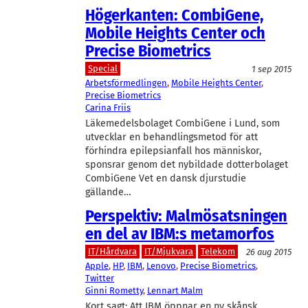
Högerkanten: CombiGene,
Mobile Heights Center och
Precise Biometrics
Special
1 sep 2015
Arbetsförmedlingen
, 
Mobile Heights Center
, 
Precise Biometrics
Carina Friis
Läkemedelsbolaget CombiGene i Lund, som
utvecklar en behandlingsmetod för att
förhindra epilepsianfall hos människor,
sponsrar genom det nybildade dotterbolaget
CombiGene Vet en dansk djurstudie
gällande…
Perspektiv: Malmösatsningen
en del av IBM:s metamorfos
IT/Hårdvara
IT/Mjukvara
Telekom
26 aug 2015
Apple
, 
HP
, 
IBM
, 
Lenovo
, 
Precise Biometrics
, 
Twitter
Ginni Rometty
, 
Lennart Malm
Kort sagt: Att IBM öppnar en ny skånsk