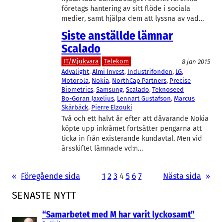
företags hantering av sitt flöde i sociala
medier, samt hjälpa dem att lyssna av vad…
Siste anställde lämnar
Scalado
IT/Mjukvara
Telekom
8 jan 2015
Advalight
, 
Almi Invest
, 
Industrifonden
, 
LG
, 
Motorola
, 
Nokia
, 
NorthCap Partners
, 
Precise
Biometrics
, 
Samsung
, 
Scalado
, 
Teknoseed
Bo-Göran Jaxelius
, 
Lennart Gustafson
, 
Marcus
Skärbäck
, 
Pierre Elzouki
Två och ett halvt år efter att dåvarande Nokia
köpte upp inkråmet fortsätter pengarna att
ticka in från existerande kundavtal. Men vid
årsskiftet lämnade vd:n…
«
Föregående sida
1
2
3
4
5
6
7
Nästa sida
»
SENASTE NYTT
“Samarbetet med M har varit lyckosamt”