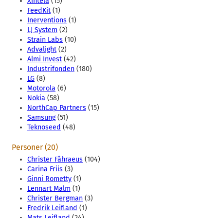
Xintela
(15)
FeedKit
(1)
Inerventions
(1)
LJ System
(2)
Strain Labs
(10)
Advalight
(2)
Almi Invest
(42)
Industrifonden
(180)
LG
(8)
Motorola
(6)
Nokia
(58)
NorthCap Partners
(15)
Samsung
(51)
Teknoseed
(48)
Personer (20)
Christer Fåhraeus
(104)
Carina Friis
(3)
Ginni Rometty
(1)
Lennart Malm
(1)
Christer Bergman
(3)
Fredrik Leifland
(1)
Mats Leifland
(24)