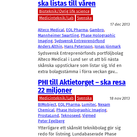
ska listas till våren
Bioteknik/Övrig life science
Medicinteknik/Lab
Svenska
17 dec 2013
Alteco Medical
, 
EQL Pharma
, 
Gambro
, 
Mannheimer Swartling
, 
Phase Holographic
Imaging
, 
Sydsvensk Entreprenörfond
Anders Althin
, 
Hans Petersson
, 
Jonas Jönmark
Sydsvensk Entreprenörfonds portföljbolag
Alteco Medical i Lund ser ut att bli nästa
skånska uppstickare som listar sig. Vid en
extra bolagsstämma i förra veckan gav…
PHI till Aktietorget – ska resa
22 miljoner
Medicinteknik/Lab
Svenska
18 nov 2013
BIMobject
, 
EQL Pharma
, 
Lumitec
, 
Nexam
Chemical
, 
Phase Holographic Imaging
, 
ProstaLund
, 
Teknoseed
, 
Vigmed
Peter Egelberg
Ytterligare ett skånskt teknikbolag gör sig
redo för listning. Lundabaserade Phase