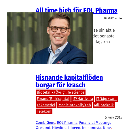
All time high för EQL Pharma
Läkemedel
16 okt 2024
EQL Pharma
Axel Schörling
EQL Pharma i Lund har kunnat se sin aktie
stiga med nästan 140 procent det senaste
året och aktien har de senaste dagarna
noterat nya…
Hisnande kapitalflöden
borgar för krasch
Bioteknik/Övrig life science
Finans/Riskkapital
IT/Hårdvara
IT/Mjukvara
Läkemedel
Medicinteknik/Lab
Miljöteknik
Telekom
5 nov 2015
CombiGene
, 
EQL Pharma
, 
Financial Meetings
Øresund
, 
Hövding
, 
Idogen
, 
Immunovia
, 
King
, 