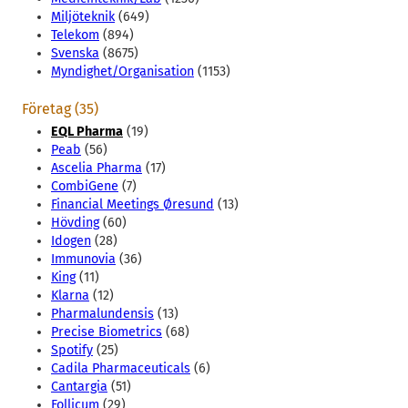
Miljöteknik
(649)
Telekom
(894)
Svenska
(8675)
Myndighet/Organisation
(1153)
Företag (35)
EQL Pharma
(19)
Peab
(56)
Ascelia Pharma
(17)
CombiGene
(7)
Financial Meetings Øresund
(13)
Hövding
(60)
Idogen
(28)
Immunovia
(36)
King
(11)
Klarna
(12)
Pharmalundensis
(13)
Precise Biometrics
(68)
Spotify
(25)
Cadila Pharmaceuticals
(6)
Cantargia
(51)
Follicum
(29)