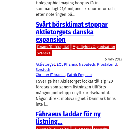
Holographic Imaging hoppas få in
sammanlagt 21,6 miljoner kronor inför och
efter noteringen på…
Svårt börsklimat stoppar
Aktietorgets danska
expansion
Finans/Riskkapital
Myndighet/Organisation
Svenska
6 nov 2013
Aktietorget
, 
EQL Pharma
, 
Napatech
, 
ProstaLund
, 
Serstech
Christer Fåhraeus
, 
Patrik Engelau
I Sverige har Aktietorget lockat till sig 120
företag som genom listningen tillförts
mångmiljonbelopp i nytt rörelsekapital.
Någon direkt motsvarighet i Danmark finns
inte i…
Fåhraeus laddar för ny
listning…