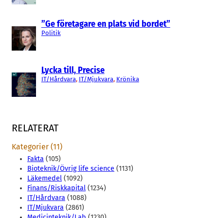
”Ge företagare en plats vid bordet”
Politik
Lycka till, Precise
IT/Hårdvara
, 
IT/Mjukvara
, 
Krönika
RELATERAT
Kategorier (11)
Fakta
(105)
Bioteknik/Övrig life science
(1131)
Läkemedel
(1092)
Finans/Riskkapital
(1234)
IT/Hårdvara
(1088)
IT/Mjukvara
(2861)
Medicinteknik/Lab
(1230)