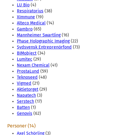
LU Bio
(4)
Respiratorius
(38)
XImmune
(19)
Alteco Medical
(14)
Gambro
(65)
Mannheimer Swartling
(16)
Phase Holographic Imaging
(22)
Sydsvensk Entreprenörfond
(73)
BIMobject
(34)
Lumitec
(29)
Nexam Chemical
(41)
ProstaLund
(59)
Teknoseed
(48)
Vigmed
(21)
Aktietorget
(29)
Napatech
(3)
Serstech
(17)
Batten
(1)
Genovis
(62)
Personer (14)
Axel Schörling
(3)