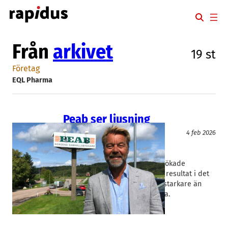
Hoppa
till
innehåll
Från
arkivet
19 st
Företag
EQL Pharma
Peab ser ljusning
Fakta
4 feb 2026
EQL Pharma
, 
Peab
Axel Schörling
, 
Jesper Göransson
Byggbolaget Peab från Förslöv ökade
omsättningen med ett minskat resultat i det
fjärde kvartalet. Det var ändå starkare än
väntat vilket fick aktien att stiga.