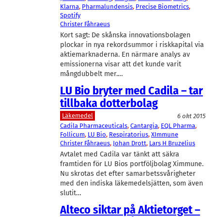
Klarna
, 
Pharmalundensis
, 
Precise Biometrics
, 
Spotify
Christer Fåhraeus
Kort sagt: De skånska innovationsbolagen
plockar in nya rekordsummor i riskkapital via
aktiemarknaderna. En närmare analys av
emissionerna visar att det kunde varit
mångdubbelt mer.…
LU Bio bryter med Cadila – tar
tillbaka dotterbolag
Läkemedel
6 okt 2015
Cadila Pharmaceuticals
, 
Cantargia
, 
EQL Pharma
, 
Follicum
, 
LU Bio
, 
Respiratorius
, 
XImmune
Christer Fåhraeus
, 
Johan Drott
, 
Lars H Bruzelius
Avtalet med Cadila var tänkt att säkra
framtiden för LU Bios portföljbolag Ximmune.
Nu skrotas det efter samarbetssvårigheter
med den indiska läkemedelsjätten, som även
slutit…
Alteco siktar på Aktietorget –