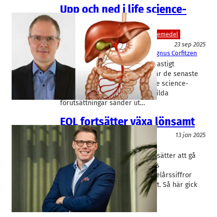
Upp och ned i life science-
fabriken
Bioteknik/Övrig life science
Läkemedel
23 sep 2025
Ascelia Pharma
, 
EQL Pharma
Magnus Corfitzen
Försenade leveranser och en hastigt
genomförd riktad nyemission är de senaste
nyheterna från den skånska life science-
fabriken. Två bolag med vitt skilda
förutsättningar sänder ut…
EQL fortsätter växa lönsamt
Läkemedel
13 jan 2025
EQL Pharma
Axel Schörling
Lundabolaget EQL Pharma fortsätter att gå
mot strömmen bland regionens
läkemedelsbolag. Nysläppta delårssiffror
visar på fortsatt lönsam tillväxt. Så här gick
det.