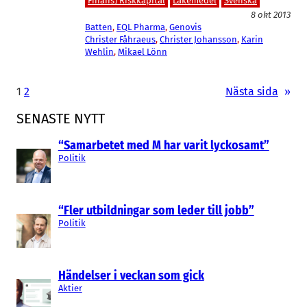
Finans/Riskkapital
Läkemedel
Svenska
8 okt 2013
Batten
, 
EQL Pharma
, 
Genovis
Christer Fåhraeus
, 
Christer Johansson
, 
Karin
Wehlin
, 
Mikael Lönn
1
2
Nästa sida
»
SENASTE NYTT
“Samarbetet med M har varit lyckosamt”
Politik
“Fler utbildningar som leder till jobb”
Politik
Händelser i veckan som gick
Aktier