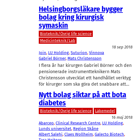
Helsingborgsläkare bygger
bolag kring kirurgisk
symaskin
Bioteknik/Övrig life science
Medicinteknik/Lab
18 sep 2018
Join
, 
LU Holding
, 
Suturion
, 
Vinnova
Gabriel Börner
, 
Mats Christensson
I flera år har kirurgen Gabriel Börner och den
pensionerade instrumentteknikern Mats
Christensson utvecklat ett handhållet verktyg
för kirurger som ska göra det snabbare att…
Nytt bolag siktar på att bota
diabetes
Bioteknik/Övrig life science
Läkemedel
16 maj 2018
Abarceo
, 
Clinical Research Centre
, 
LU Holding
, 
Lunds universitet
, 
Region Skåne
Albert Salehi
, 
Claes Wollheim
, 
Galecto Biotech
, 
Tara Heitner