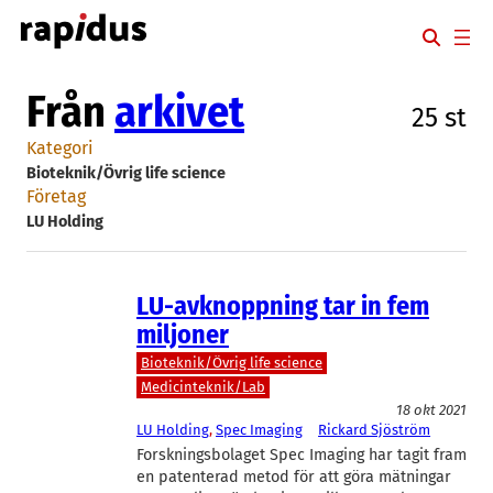
Hoppa
till
innehåll
Från
arkivet
25 st
Kategori
Bioteknik/Övrig life science
Företag
LU Holding
LU-avknoppning tar in fem
miljoner
Bioteknik/Övrig life science
Medicinteknik/Lab
18 okt 2021
LU Holding
, 
Spec Imaging
Rickard Sjöström
Forskningsbolaget Spec Imaging har tagit fram
en patenterad metod för att göra mätningar