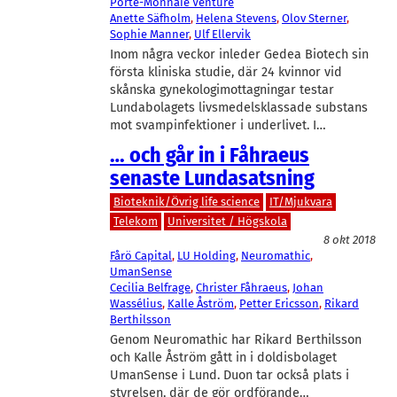
Porte-Monnaie Venture
Anette Säfholm
, 
Helena Stevens
, 
Olov Sterner
, 
Sophie Manner
, 
Ulf Ellervik
Inom några veckor inleder Gedea Biotech sin
första kliniska studie, där 24 kvinnor vid
skånska gynekologimottagningar testar
Lundabolagets livsmedelsklassade substans
mot svampinfektioner i underlivet. I…
… och går in i Fåhraeus
senaste Lundasatsning
Bioteknik/Övrig life science
IT/Mjukvara
Telekom
Universitet / Högskola
8 okt 2018
Fårö Capital
, 
LU Holding
, 
Neuromathic
, 
UmanSense
Cecilia Belfrage
, 
Christer Fåhraeus
, 
Johan
Wassélius
, 
Kalle Åström
, 
Petter Ericsson
, 
Rikard
Berthilsson
Genom Neuromathic har Rikard Berthilsson
och Kalle Åström gått in i doldisbolaget
UmanSense i Lund. Duon tar också plats i
styrelsen, där de gör ordförande…