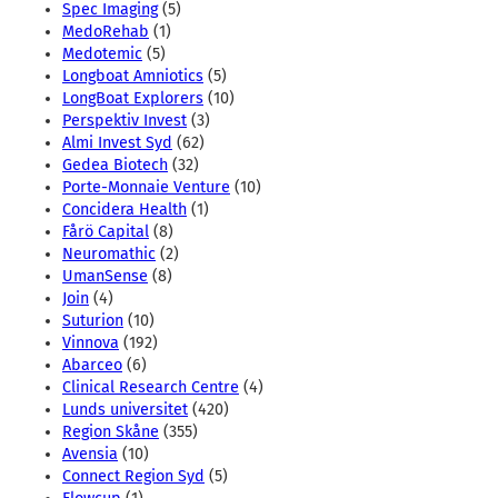
Spec Imaging
(5)
MedoRehab
(1)
Medotemic
(5)
Longboat Amniotics
(5)
LongBoat Explorers
(10)
Perspektiv Invest
(3)
Almi Invest Syd
(62)
Gedea Biotech
(32)
Porte-Monnaie Venture
(10)
Concidera Health
(1)
Fårö Capital
(8)
Neuromathic
(2)
UmanSense
(8)
Join
(4)
Suturion
(10)
Vinnova
(192)
Abarceo
(6)
Clinical Research Centre
(4)
Lunds universitet
(420)
Region Skåne
(355)
Avensia
(10)
Connect Region Syd
(5)