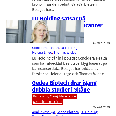
kronor från den befintliga ägarkretsen.
Bolaget har…
LU Holding satsar på
beslutsstöd för barncancer
Bioteknik/Övrig life science
Finans/Riskkapital
18 dec 2018
Concidera Health
, 
LU Holding
Helena Linge
, 
Thomas Wiebe
LU Holding går in i bolaget Concidera Health
som har utvecklat beslutsverktyg baserat på
barncancerdata. Bolaget har bildats av
forskarna Helena Linge och Thomas Wiebe…
Gedea Biotech drar igång
dubbla studier i Skåne
Bioteknik/Övrig life science
Medicinteknik/Lab
17 okt 2018
Almi Invest Syd
, 
Gedea Biotech
, 
LU Holding
, 