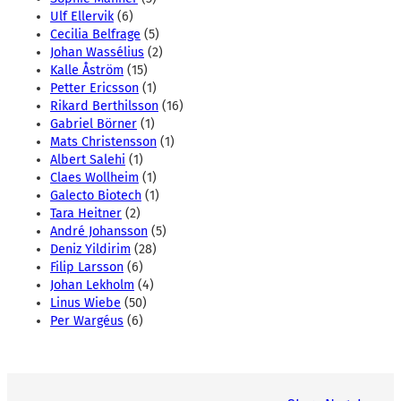
Ulf Ellervik
(6)
Cecilia Belfrage
(5)
Johan Wassélius
(2)
Kalle Åström
(15)
Petter Ericsson
(1)
Rikard Berthilsson
(16)
Gabriel Börner
(1)
Mats Christensson
(1)
Albert Salehi
(1)
Claes Wollheim
(1)
Galecto Biotech
(1)
Tara Heitner
(2)
André Johansson
(5)
Deniz Yildirim
(28)
Filip Larsson
(6)
Johan Lekholm
(4)
Linus Wiebe
(50)
Per Wargéus
(6)