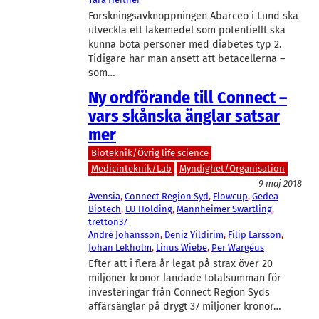
Forskningsavknoppningen Abarceo i Lund ska
utveckla ett läkemedel som potentiellt ska
kunna bota personer med diabetes typ 2.
Tidigare har man ansett att betacellerna –
som…
Ny ordförande till Connect –
vars skånska änglar satsar
mer
Bioteknik/Övrig life science
Medicinteknik/Lab
Myndighet/Organisation
9 maj 2018
Avensia
, 
Connect Region Syd
, 
Flowcup
, 
Gedea
Biotech
, 
LU Holding
, 
Mannheimer Swartling
, 
tretton37
André Johansson
, 
Deniz Yildirim
, 
Filip Larsson
, 
Johan Lekholm
, 
Linus Wiebe
, 
Per Wargéus
Efter att i flera år legat på strax över 20
miljoner kronor landade totalsumman för
investeringar från Connect Region Syds
affärsänglar på drygt 37 miljoner kronor…