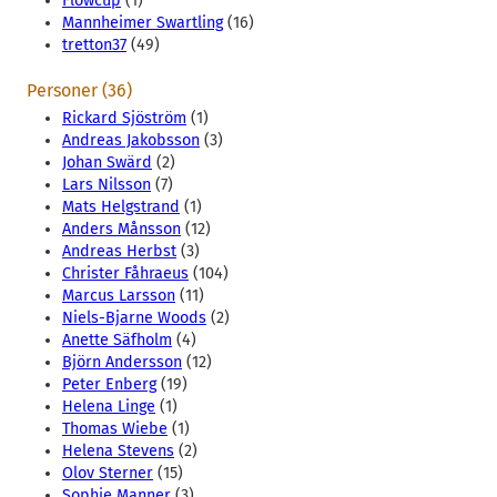
Flowcup
(1)
Mannheimer Swartling
(16)
tretton37
(49)
Personer (36)
Rickard Sjöström
(1)
Andreas Jakobsson
(3)
Johan Swärd
(2)
Lars Nilsson
(7)
Mats Helgstrand
(1)
Anders Månsson
(12)
Andreas Herbst
(3)
Christer Fåhraeus
(104)
Marcus Larsson
(11)
Niels-Bjarne Woods
(2)
Anette Säfholm
(4)
Björn Andersson
(12)
Peter Enberg
(19)
Helena Linge
(1)
Thomas Wiebe
(1)
Helena Stevens
(2)
Olov Sterner
(15)
Sophie Manner
(3)