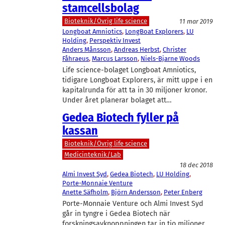
stamcellsbolag
Bioteknik/Övrig life science
11 mar 2019
Longboat Amniotics
, 
LongBoat Explorers
, 
LU
Holding
, 
Perspektiv Invest
Anders Månsson
, 
Andreas Herbst
, 
Christer
Fåhraeus
, 
Marcus Larsson
, 
Niels-Bjarne Woods
Life science-bolaget Longboat Amniotics,
tidigare Longboat Explorers, är mitt uppe i en
kapitalrunda för att ta in 30 miljoner kronor.
Under året planerar bolaget att…
Gedea Biotech fyller på
kassan
Bioteknik/Övrig life science
Medicinteknik/Lab
18 dec 2018
Almi Invest Syd
, 
Gedea Biotech
, 
LU Holding
, 
Porte-Monnaie Venture
Anette Säfholm
, 
Björn Andersson
, 
Peter Enberg
Porte-Monnaie Venture och Almi Invest Syd
går in tyngre i Gedea Biotech när
forskningsavknoppningen tar in tio miljoner