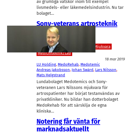
av grumliga vätskor inom till exempel
livsmedels- eller läkemedelsindustrin. Nu tar
bolaget…
Sony-veterans artrosteknik
testas skarpt i nytt
dotterbolag
Bioteknik/Övrig life science
IT/Mjukvara
Medicinteknik/Lab
18 mar 2019
LU Holding
, 
MedoRehab
, 
Medotemic
Andreas Jakobsson
, 
Johan Swärd
, 
Lars Nilsson
, 
Mats Helgstrand
Lundabolaget Medotemics och Sony-
veteranen Lars Nilssons mjukvara för
artrospatienter har börjat testanvändas av
privatkliniker. Nu bildar han dotterbolaget
MedoRehab för att särskilja de egna
kliniska…
Notering får vänta för
marknadsaktuellt