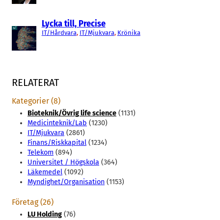
Lycka till, Precise
IT/Hårdvara
, 
IT/Mjukvara
, 
Krönika
RELATERAT
Kategorier (8)
Bioteknik/Övrig life science
(1131)
Medicinteknik/Lab
(1230)
IT/Mjukvara
(2861)
Finans/Riskkapital
(1234)
Telekom
(894)
Universitet / Högskola
(364)
Läkemedel
(1092)
Myndighet/Organisation
(1153)
Företag (26)
LU Holding
(76)