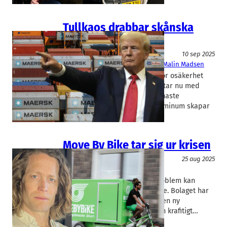
Tullkaos drabbar skånska
företag
Logistik
10 sep 2025
Sydsvenska Handelskammaren
Malin Madsen
Trumps handelskrig skapar stor osäkerhet
bland skånska företag. USA hotar nu med
höjda hamnavgifter och de senaste
tilläggstullarna på stål och aluminum skapar
nya problem.…
Move By Bike tar sig ur krisen
Logistik
25 aug 2025
Movebybike
Fredrik Videlycka
Efter långvariga finansiella problem kan
lyckan ha vänt för Move By Bike. Bolaget har
kommit ur rekonstruktion och en ny
delårsrapport visar tillväxt och krafitigt…