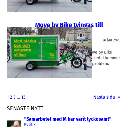
en riktad emission.
Move by Bike tvingas till
rekonstruktion
Logistik
20 jan 2025
Movebybike
Fredrik Videlycka
Det noterade Malmöbolaget Move by Bike
ansöker om rekonstruktion. Beskedet kommer
efter en längre tids finansiella problem.
1
2
3
…
13
Nästa sida
»
SENASTE NYTT
“Samarbetet med M har varit lyckosamt”
Politik