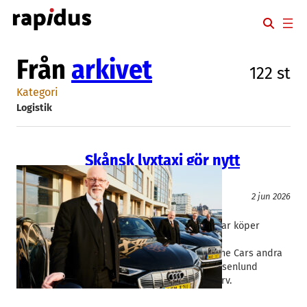
Hoppa
till
innehåll
Från
arkivet
122 st
Kategori
Logistik
Skånsk lyxtaxi gör nytt
förvärv
Logistik
2 jun 2026
The Car
Tord Rosenlund
Privatchaufförsföretaget The Car köper
Helsingborgsbolaget Öresunds
Limousineservice. Affären är The Cars andra
förvärv och grundaren Tord Rosenlund
utesluter inte fler, större förvärv.