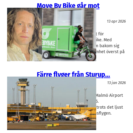
Move By Bike går mot
lönsamhet
Logistik
13 apr 2026
Movebybike
Fredrik Videlycka
Kanske har vändningen kommit för
cykellogistikbolaget Move By Bike. Med
tidigare års finansiella problem bakom sig
har vd Fredrik Videlycka lönsamhet överst på
agendan.
Färre flyger från Sturup…
Logistik
13 jan 2026
Malmö Airport
Nils Funke
Antalet resenärer till och från Malmö Airport
fortsatte att minska under 2025.
Flygplatschefen Nils Funke ser trots det ljust
på framtiden – tack vare utrikesflygen.