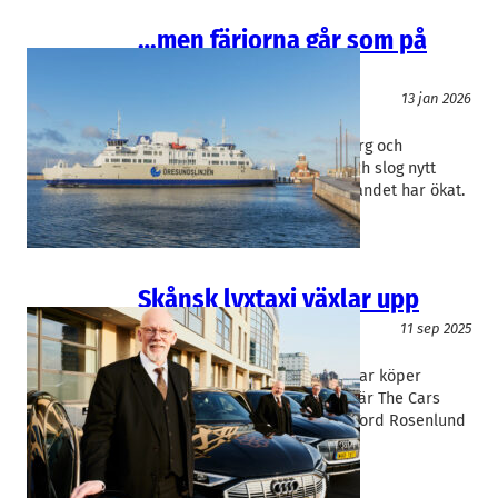
…men färjorna går som på
räls
Logistik
13 jan 2026
Molslinjen
Färjetrafiken mellan Helsingborg och
Helsingör ökade under 2025 och slog nytt
passagerarrekord. Särskilt turandet har ökat.
Skånsk lyxtaxi växlar upp
Logistik
11 sep 2025
The Car
Tord Rosenlund
Privatchaufförsföretaget The Car köper
Malmöbolaget A Limo. Affären är The Cars
första förvärv och grundaren Tord Rosenlund
utesluter inte fler.