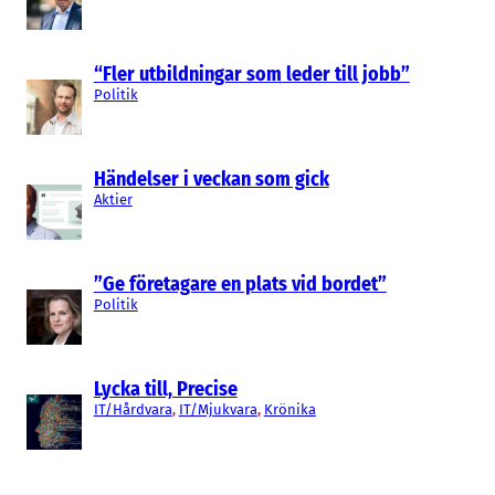
“Fler utbildningar som leder till jobb”
Politik
Händelser i veckan som gick
Aktier
”Ge företagare en plats vid bordet”
Politik
Lycka till, Precise
IT/Hårdvara
, 
IT/Mjukvara
, 
Krönika