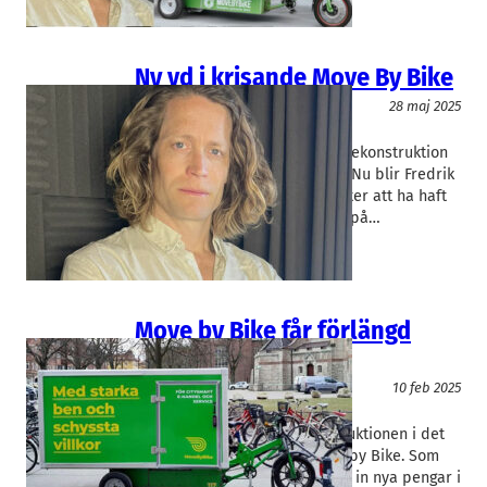
Ny vd i krisande Move By Bike
Logistik
28 maj 2025
Movebybike
Fredrik Videlycka
Malmöbolaget Move By Bikes rekonstruktion
förlängdes nyligen ytterligare. Nu blir Fredrik
Videlycka permanent vd på efter att ha haft
rollen som interim. Han siktar på…
Move by Bike får förlängd
frist
Logistik
10 feb 2025
Movebybike
Fredrik Videlycka
Tingsrätten förlänger rekonstruktionen i det
noterade Malmöbolaget Move by Bike. Som
ett led i processen tar bolaget in nya pengar i